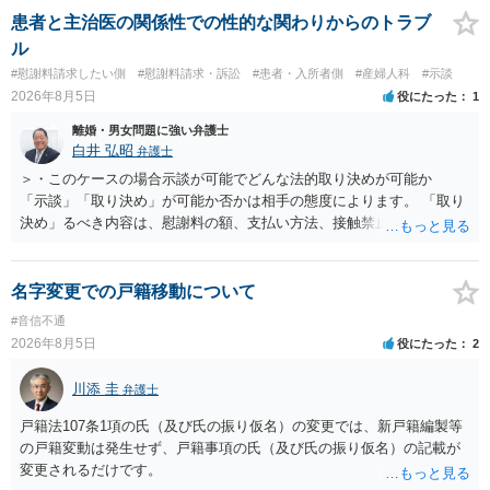
患者と主治医の関係性での性的な関わりからのトラブ
ル
#慰謝料請求したい側
#慰謝料請求・訴訟
#患者・入所者側
#産婦人科
#示談
2026年8月5日
役にたった
1
離婚・男女問題に強い弁護士
白井 弘昭
弁護士
＞・このケースの場合示談が可能でどんな法的取り決めが可能か
「示談」「取り決め」が可能か否かは相手の態度によります。 「取り
決め」るべき内容は、慰謝料の額、支払い方法、接触禁止条項、口外
禁止条項、被害届けを出さない約束、事実の確認、謝罪文言、などに
なると思います。 おそらく、警察が事件化できないと述べた理由の一
つに、相手が、性的関係を否定したか、合意の上だったと虚偽の供述
名字変更での戸籍移動について
をしたかがあると思われます。 そうすると、相手は、示談書を交わし
#音信不通
取り決めを行う意思はないと考えたほうが良いでしょう。 もし相手が
2026年8月5日
役にたった
2
示談書を交わす意思があるのでしたら、上記の内容を入れれるだけ示
談書に入れてください。 ＞・この出来事によって関わった病院への相
川添 圭
弁護士
談や報告はなぜ名誉毀損になるのか。 ただちに名誉棄損には当たりま
せんが、何人もの人に話すと名誉棄損になりえます。 また、業務妨害
戸籍法107条1項の氏（及び氏の振り仮名）の変更では、新戸籍編製等
や不法行為に当たる可能性もあります。 名誉棄損（民事、刑事とも）
の戸籍変動は発生せず、戸籍事項の氏（及び氏の振り仮名）の記載が
は「公然」（不特定又は多数）と「事実」（相手の社会的外務的名誉
変更されるだけです。
を棄損する内容の事実、侮辱とは異なる）を摘示することで成立しま