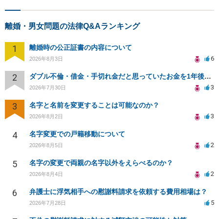
離婚・男女問題の法律Q&Aランキング
1
離婚時の公正証書の内容について
6
2026年8月3日
2
ダブル不倫・借金・手切れ金だと思っていたお金を1年後いまさら脅迫罪として通知書が来てまとめて請求
3
2026年7月30日
3
名字と名前を変更することは可能なのか？
3
2026年8月2日
4
名字変更での戸籍移動について
2
2026年8月5日
5
名字の変更で両親の名字以外をえらべるのか？
2
2026年8月4日
6
弁護士に浮気相手への慰謝料請求を依頼する費用相場は？
5
2026年7月28日