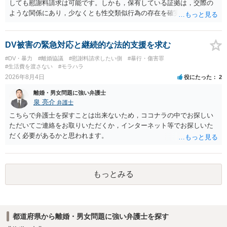
しても慰謝料請求は可能です。しかも，保有している証拠は，交際の
ような関係にあり，少なくとも性交類似行為の存在を確実に証明でき
るものです（裏を返せば，証拠で認められる範囲でしか認めていない
ことを窺わせるものです。）。ですから，慰謝料請求を進めることで
よいと思います。 ただ．慰謝料額については，婚姻破綻に至っていな
DV被害の緊急対応と継続的な法的支援を求む
いとして，この点を考慮されることになるかもしれません。 ②夫との
#DV・暴力
#離婚協議
#慰謝料請求したい側
#暴行・傷害罪
今後のことを考えて書いてもらうか否かを検討するのがよいと思いま
#生活費を渡さない
#モラハラ
す。今ある証拠以上のことを証明（証明力を強めることも含む）でき
2026年8月4日
役にたった
2
るのであれば，前向きに検討を進めるという考え方でもよいでしょ
離婚・男女問題に強い弁護士
う。慰謝料請求としては証拠として使えることが前提であり，その価
泉 亮介
弁護士
値と夫との関係との均衡のように思います。 ③行政書士に委任をして
いるのであれば，どのような内容の委任なのか不明ですが，その行政
こちらで弁護士を探すことは出来ないため，ココナラの中でお探しい
書士との協議になると思います。請求するか，訴訟にするか，その点
ただいてご連絡をお取りいただくか，インターネット等でお探しいた
の見極めや，相手方は性交類似行為は認めているのか，それさえも否
だく必要があるかと思われます。
定しているのかによって，考え方・進め方は変わってくると思いま
す。 ④性交類似行為を認めているにもかかわらず支払を拒否するので
あれば，本人（行政書士でも同じだと思います。）への対応ではあま
もっとみる
り変わらないように思います。減額で折り合えるなら本人様の交渉で
もよいように思いますが，ゼロかどうかの観点であれば，訴訟に進む
しかなくなるようにも思います。そうしますと，お近くの弁護士に相
談して進めることを検討した方がよいようにも思います。
都道府県から離婚・男女問題に強い弁護士を探す