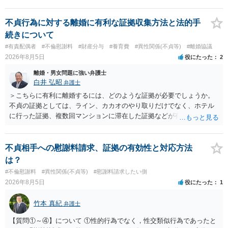
す。 この事実は、原則的に、「真実」でも該当してしまいます。 です
ので、相談者さんが、病院担当者1人に話すだけでは公然性を欠きます
不貞行為に対する離婚に有利な証拠収集方法と法的手
ので、名誉棄損には当たりません。ただし、さらに多くの人に相談し
続きについて
てしまうと、たとえそれが真実であっても名誉棄損に当たる可能性が
#有責配偶者
#不倫慰謝料
#財産分与
#養育費
#異性関係(不貞等)
#離婚協議
生じることになります。 また、相談者さんが病院に相談することによ
2026年8月5日
役にたった
2
り、相手に仕事上の不利益を与えたり、精神的苦痛を与えると、業務
妨害や不法行為（慰謝料の対象）になりますが、その内容が真実であ
離婚・男女問題に強い弁護士
れば、正当行為として許されます。 ただし、真実かどうかは、相談者
白井 弘昭
弁護士
さんが立証しなければならず、ラインの内容等だけでは、相談者さん
＞こちらに有利に離婚するには、どのような証拠が必要でしょうか。
の合意を全うすることができない状況（不同意性）だったかの立証が
不貞の証拠としては、ライン、カカオのやり取りだけでなく、ホテル
難しい状況のように思われます。 もちろん、医師としては恥ずべき行
に行った証拠、複数回マンションに滞在した証拠などが有効です。 不
為ですし、許されないと思いますが、かえって相談者さんが攻撃対象
貞の証拠があれば、離婚をさらに有利に進める（離婚したい時期に離
にならないよう、十分ご注意ください。 以上、ご参考まで。
婚する、慰謝料をとるなど）ことができると思われます。 ただし、不
貞発覚後、長期間同居を続けると、不貞を許したとの評価につながる
不貞相手への慰謝料請求、証拠の有効性と対応方法
場合がありますので、ご注意ください。 以上、ご参考まで。
は？
#不倫慰謝料
#異性関係(不貞等)
#慰謝料請求したい側
2026年8月5日
役にたった
1
竹本 真紀
弁護士
【質問①～④】について ①性的行為でなく，性交類似行為であったと