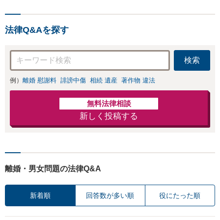
法律Q&Aを探す
検索
例）
離婚 慰謝料
誹謗中傷
相続 遺産
著作物 違法
無料法律相談
新しく投稿する
離婚・男女問題の法律Q&A
新着順
回答数が多い順
役にたった順