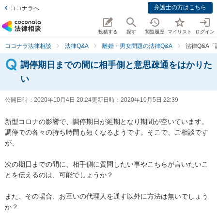
弁護士の方はこちら
ココナラへ
投稿する
探す
閲覧履歴
マイリスト
ログイン
ココナラ法律相談
法律Q&A
離婚・男女問題の法律Q&A
法律Q&A
調停期日までの間に相手側と意思疎通をはかりた
い
公開日時：
2020年10月4日 20:24
更新日時：
2020年10月5日 22:39
新型コロナの影響で、調停期日が延期となり期間が空いています。
調停での各々の持ち時間も短くなるようです。そこで、ご相談です
が、

次の期日までの間に、相手側に質問したい事やこちらが言いたいこ
とを伝えるのは、可能でしょうか？

また、その場合、お互いの代理人を通す以外に方法は無いでしょう
か？