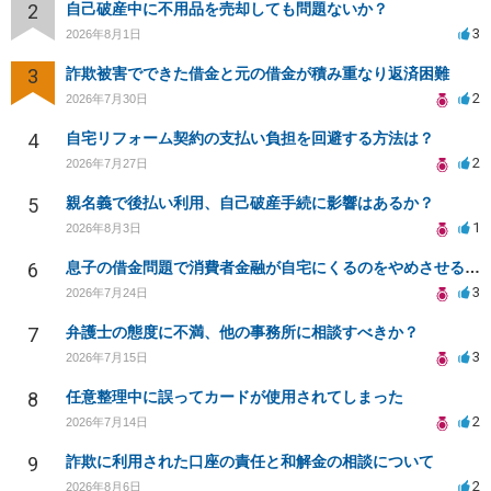
2
自己破産中に不用品を売却しても問題ないか？
3
2026年8月1日
3
詐欺被害でできた借金と元の借金が積み重なり返済困難
2
2026年7月30日
4
自宅リフォーム契約の支払い負担を回避する方法は？
2
2026年7月27日
5
親名義で後払い利用、自己破産手続に影響はあるか？
1
2026年8月3日
6
息子の借金問題で消費者金融が自宅にくるのをやめさせる方法はないですか？
3
2026年7月24日
7
弁護士の態度に不満、他の事務所に相談すべきか？
3
2026年7月15日
8
任意整理中に誤ってカードが使用されてしまった
2
2026年7月14日
9
詐欺に利用された口座の責任と和解金の相談について
2
2026年8月6日