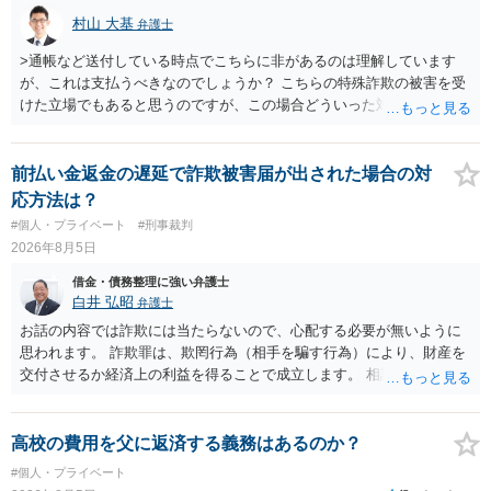
村山 大基
弁護士
>通帳など送付している時点でこちらに非があるのは理解しています
が、これは支払うべきなのでしょうか？ こちらの特殊詐欺の被害を受
けた立場でもあると思うのですが、この場合どういった対処が必要で
しょうか？ →依頼するかどうかは別にして、弁護士に相談に行った方
がいいとは思います。 そもそも、特殊詐欺関係なく旦那さんの行為
は法に触れる可能性もあります。 ＞100万を支払わず穏便に和解する
前払い金返金の遅延で詐欺被害届が出された場合の対
ことは可能でしょうか？ →一般的には難しいです。相談者さんも１０
応方法は？
０万円の被害を受けたとして、１円も払わないで和解したいと言われ
#個人・プライベート
#刑事裁判
たら、 できるだけ重い刑罰を与えて欲しい、と思われるのではない
2026年8月5日
でしょうか。 ＞弁護士さんに入ってもらうことで支払額が下がること
はありますか？ そこはあり得ます、ただ、弁護士費用かけるならその
借金・債務整理に強い弁護士
分賠償に回すことも考えられるので、 兼ね合いは考えてみましょう。
白井 弘昭
弁護士
お話の内容では詐欺には当たらないので、心配する必要が無いように
思われます。 詐欺罪は、欺罔行為（相手を騙す行為）により、財産を
交付させるか経済上の利益を得ることで成立します。 相談者さんは、
お金が返金できないというだけで、何ら相手を騙していません。 です
ので、詐欺罪の実行行為性が無く罪に問うことはできません。 おそら
く、相手が真実を話せば警察も取り合わないと思いますが、虚偽の内
高校の費用を父に返済する義務はあるのか？
容を述べた場合は、捜査はあるかもしれません。 ただし、捜査におい
#個人・プライベート
て、真実を説明すれば、「ちゃんと返しなさいよ」程度の注意で済む