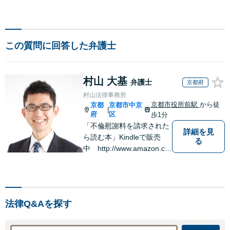
この質問に回答した弁護士
村山 大基
弁護士
京都府
村山法律事務所
京都市役所前駅
から徒
京都
京都市中京
|
府
区
歩1分
「不倫慰謝料を請求された
詳細を見
ら読む本」Kindleで販売
る
中 http://www.amazon.co.
jp/dp/B0FJCDXDNV
法律Q&Aを探す