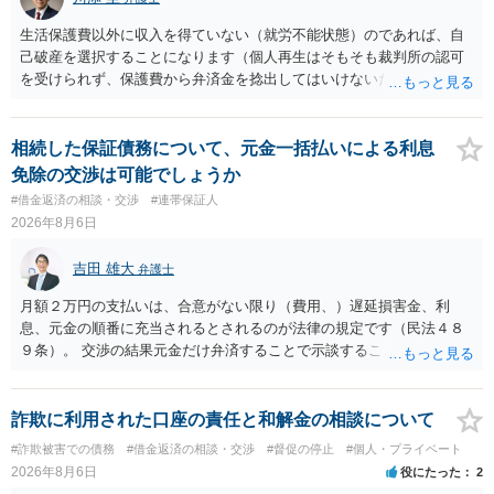
生活保護費以外に収入を得ていない（就労不能状態）のであれば、自
己破産を選択することになります（個人再生はそもそも裁判所の認可
を受けられず、保護費から弁済金を捻出してはいけないため任意整理
という選択肢もありません）。法テラスの法律扶助を利用すれば弁護
士費用は法テラスが負担し、裁判所の予納金等も法テラスが援助して
くれるため、弁護士へ自己破産を任せれば解決します。
相続した保証債務について、元金一括払いによる利息
免除の交渉は可能でしょうか
#借金返済の相談・交渉
#連帯保証人
2026年8月6日
吉田 雄大
弁護士
月額２万円の支払いは、合意がない限り（費用、）遅延損害金、利
息、元金の順番に充当されるとされるのが法律の規定です（民法４８
９条）。 交渉の結果元金だけ弁済することで示談することは、弁護士
が関わる債務整理ではしばしばあることです。公的機関は減額に応じ
ることには消極的なことが多いものの、お近くの弁護士にご依頼しチ
ャレンジなさる意義は十分にあると思います。
詐欺に利用された口座の責任と和解金の相談について
#詐欺被害での債務
#借金返済の相談・交渉
#督促の停止
#個人・プライベート
2026年8月6日
役にたった
2