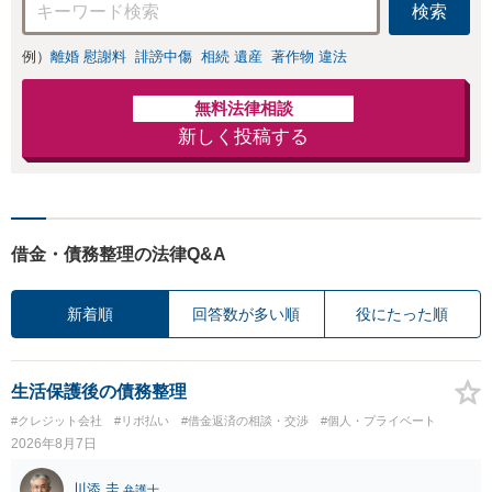
検索
例）
離婚 慰謝料
誹謗中傷
相続 遺産
著作物 違法
無料法律相談
新しく投稿する
借金・債務整理の法律Q&A
新着順
回答数が多い順
役にたった順
生活保護後の債務整理
#クレジット会社
#リボ払い
#借金返済の相談・交渉
#個人・プライベート
2026年8月7日
川添 圭
弁護士