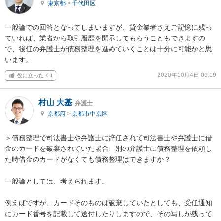
東京都
>
千代田区
一般論での回答となってしまいますが、貸金業者さえご記憶に残っ
ていれば、業者から取引履歴を開示してもらうこともできますの
で、後任の弁護士が債務整理を進めていくことは十分に可能かと思
います。
2020年10月4日 06:19
役に立った
1
村山 大基
弁護士
京都府
>
京都市中京区
＞債務整理で司法書士や弁護士に辞任されて司法書士や弁護士に借
金のカードを破棄されていた場合、別の弁護士に債務整理を依頼し
た時借金のカードがなくても債務整理はできますか？

一般論としては、考えられます。

例えばですが、カードそのものは破棄していたとしても、受任通知
にカード番号を記載して送付したりしますので、その写しが残って