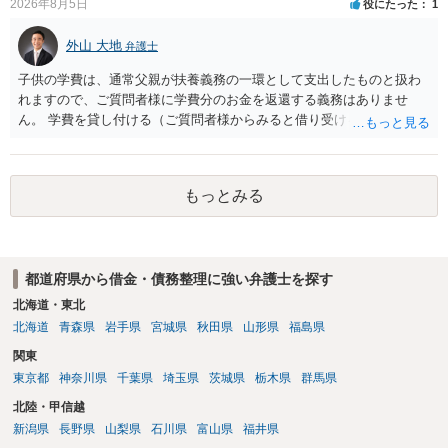
2026年8月5日
役にたった
1
ことだと思われます。 また、返せるお金が無いのであれば、返せない
のは致し方ありません。真摯に分割して支払うことを相手に告げてい
外山 大地
弁護士
くのみでしょう。 以上、ご参考まで。
子供の学費は、通常父親が扶養義務の一環として支出したものと扱わ
れますので、ご質問者様に学費分のお金を返還する義務はありませ
ん。 学費を貸し付ける（ご質問者様からみると借り受ける）といった
合意がない限りは、法的に返す義務があると主張するのは難しいでし
ょう。
もっとみる
都道府県から借金・債務整理に強い弁護士を探す
北海道・東北
北海道
青森県
岩手県
宮城県
秋田県
山形県
福島県
関東
東京都
神奈川県
千葉県
埼玉県
茨城県
栃木県
群馬県
北陸・甲信越
新潟県
長野県
山梨県
石川県
富山県
福井県