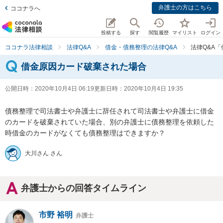
弁護士の方はこちら
ココナラへ
投稿する
探す
閲覧履歴
マイリスト
ログイン
ココナラ法律相談
法律Q&A
借金・債務整理の法律Q&A
法律Q&A
借金原因カード破棄された場合
公開日時：
2020年10月4日 06:19
更新日時：
2020年10月4日 19:35
債務整理で司法書士や弁護士に辞任されて司法書士や弁護士に借金
のカードを破棄されていた場合、別の弁護士に債務整理を依頼した
時借金のカードがなくても債務整理はできますか？
大川さん さん
弁護士からの回答タイムライン
市野 裕明
弁護士