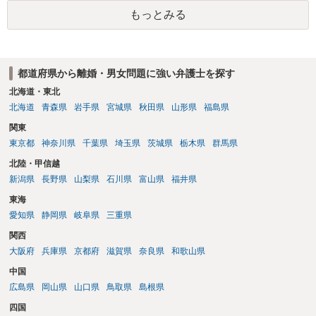
象ですので、上記(1)と(2)を説明できる資料は全て（ただし理路整然
もっとみる
に）提出することが必要になります。「フラッシュバック」とのこと
なので、例えば、医学上確立されているPTSDの診断基準に合致した説
明とそれに沿う資料の提出が必要になってくるように思います。 精神
的・心理的な理由の氏変更は様々な意味でハードルがかなり高く、弁
都道府県から離婚・男女問題に強い弁護士を探す
護士へ依頼しても苦労することが強く予想されるところです。、もし
本人申立てをお考えであれば、医学知識はもちろん法律知識も要求さ
北海道・東北
れますので、性急な申立てをせず、知識と資料をしっかりと揃えて、
北海道
青森県
岩手県
宮城県
秋田県
山形県
福島県
万全の体制で申立てに臨んだ方がよいと思われます。
関東
東京都
神奈川県
千葉県
埼玉県
茨城県
栃木県
群馬県
北陸・甲信越
新潟県
長野県
山梨県
石川県
富山県
福井県
東海
愛知県
静岡県
岐阜県
三重県
関西
大阪府
兵庫県
京都府
滋賀県
奈良県
和歌山県
中国
広島県
岡山県
山口県
鳥取県
島根県
四国