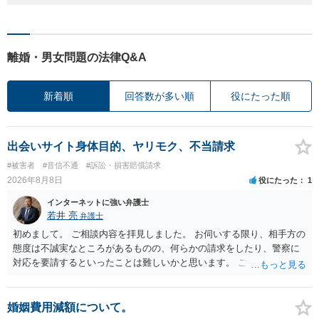
離婚・男女問題の法律Q&A
新着順
回答数が多い順
役にたった順
出会いサイト身体目的、ヤリモク、不当請求
#被害者
#音信不通
#訴訟・損害賠償請求
2026年8月8日
役にたった
1
インターネットに強い弁護士
若井 亮
弁護士
初めまして。 ご相談内容を拝見しました。 お伺いする限り、相手方の
態度は不誠実なところがあるものの、何らかの請求をしたり、警察に
対応を要請するといったことは難しいかと思います。 ご参考になれば
幸いです。
婚姻費用減額について。