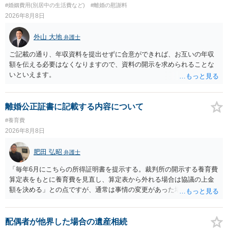
#婚姻費用(別居中の生活費など)
#離婚の慰謝料
2026年8月8日
外山 大地
弁護士
ご記載の通り、年収資料を提出せずに合意ができれば、お互いの年収
額を伝える必要はなくなりますので、資料の開示を求められることな
いといえます。
離婚公正証書に記載する内容について
#養育費
2026年8月8日
肥田 弘昭
弁護士
「毎年6月にこちらの所得証明書を提示する。裁判所の開示する養育費
算定表をもとに養育費を見直し、算定表から外れる場合は協議の上金
額を決める」との点ですが、通常は事情の変更があった場合に変更し
ますので妥当とまでは言えないかと思います。「養育費は当初予測出
来なかった事情の変更により双方協議の上増減出来る」と「通知義務
に勤務先」が含まれているので、私に収入が入った事は相手に通知が
配偶者が他界した場合の遺産相続