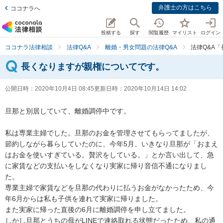
弁護士の方はこちら
ココナラへ
投稿する
探す
閲覧履歴
マイリスト
ログイン
ココナラ法律相談
法律Q&A
離婚・男女問題の法律Q&A
法律Q&A
長くなりますが親権についてです。
公開日時：
2020年10月4日 08:45
更新日時：
2020年10月14日 14:02
旦那と別居していて、離婚調停中です。

私は専業主婦でした。旦那のお金を管理させてもらってましたが、
節約しながら暮らしていたのに、今年5月、いきなり旦那が「おまえ
はお金を使いすぎている。贅沢をしている。」とか言い出して、急
に家賃などの支払いをしなくなり実家に帰り音信不通になりまし
た。

専業主婦で家賃などを旦那の代わりに払うお金がなかったため、今
年6月からは私も子供を連れて実家に帰りました。

また実家に帰った直後の6月に離婚調停を申し立てました。

しかし旦那とうちの母がLINEで連絡取れる状態だったため、私の通