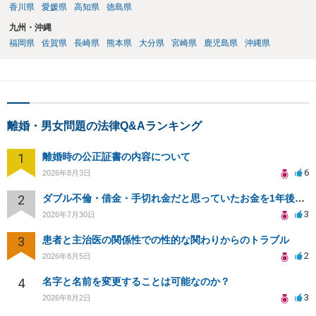
香川県
愛媛県
高知県
徳島県
九州・沖縄
福岡県
佐賀県
長崎県
熊本県
大分県
宮崎県
鹿児島県
沖縄県
離婚・男女問題の法律Q&Aランキング
1
離婚時の公正証書の内容について
6
2026年8月3日
2
ダブル不倫・借金・手切れ金だと思っていたお金を1年後いまさら脅迫罪として通知書が来てまとめて請求
3
2026年7月30日
3
患者と主治医の関係性での性的な関わりからのトラブル
2
2026年8月5日
4
名字と名前を変更することは可能なのか？
3
2026年8月2日