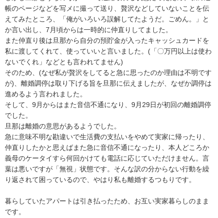
帳のページなどを写メに撮って送り、贅沢などしていないことを伝
えてみたところ、「俺がいろいろ誤解してたようだ。ごめん。」と
か言い出し、7月頃からは一時的に仲直りしてました。

また仲直り後は旦那から自分の預貯金が入ったキャッシュカードを
私に渡してくれて、使っていいと言いました。(「〇万円以上は使わ
ないでくれ」などとも言われてません)

そのため、(なぜ私が贅沢をしてると急に思ったのか理由は不明です
が)、離婚調停は取り下げる旨を旦那に伝えましたが、なぜか調停は
進めるよう言われました。

そして、9月からはまた音信不通になり、9月29日が初回の離婚調停
でした。

旦那は離婚の意思があるようでした。

急に意味不明な勘違いで生活費の支払いをやめて実家に帰ったり、
仲直りしたかと思えばまた急に音信不通になったり、本人どころか
義母のケータイすら何回かけても電話に応じていただけません。言
葉は悪いですが「無視」状態です。そんな訳の分からない行動を繰
り返されて困っているので、やはり私も離婚するつもりです。

暮らしていたアパートは引き払ったため、お互い実家暮らしのまま
です。
