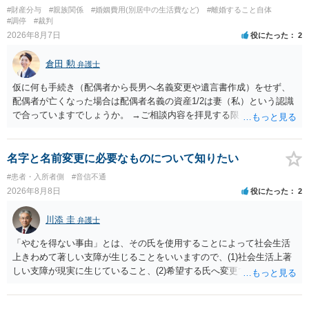
行く事になり、上記のような文言が無くても養育費の見直しは適宜出
#財産分与
#親族関係
#婚姻費用(別居中の生活費など)
#離婚すること自体
来るかと思うのですが違うのでしょうか？との点はそのとおりかと思
#調停
#裁判
います。養育費は事情の変更があった場合に変更するので毎年見直す
2026年8月7日
役にたった
2
ことはあまりないです。ご参考にしてください。
倉田 勲
弁護士
仮に何も手続き（配偶者から長男へ名義変更や遺言書作成）をせず、
配偶者が亡くなった場合は配偶者名義の資産1/2は妻（私）という認識
で合っていますでしょうか。 →ご相談内容を拝見する限りでは、その
認識で合ってはいます。 なお、逆に１/２しか権利がないため、自宅を
完全に所有する場合は、他の相続人に対して自宅の評価額の１/２の代
償金の支払いが必要になります。
名字と名前変更に必要なものについて知りたい
#患者・入所者側
#音信不通
2026年8月8日
役にたった
2
川添 圭
弁護士
「やむを得ない事由」とは、その氏を使用することによって社会生活
上きわめて著しい支障が生じることをいいますので、(1)社会生活上著
しい支障が現実に生じていること、(2)希望する氏へ変更できればその
支障が解消できる（解消される）ことを、具体的な資料をもって説明
できるかどうかがポイントです。 記録中に現れた一切の事情が判断対