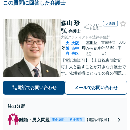
この質問に回答した弁護士
森山 珍
大阪府
インタビュ
ーを見る
弘
弁護士
大阪グラディアトル法律事務所
本町駅
営業時間：00:0
大
大阪
0~23:59（平
阪
市中
から徒歩
|
府
央区
日）
3分
【電話相談可】【土日祝夜間対応
可】人と話すことが好きな弁護士で
す。依頼者様にとっての真の問題解
決は何か？を常に考えながら、スピ
ーディーな対応を心がけます。離
電話でお問い合わせ
メールでお問い合わせ
婚・刑事事件・相続など何でもご相
談ください。
注力分野
離婚・男女問題
【電話相談可】不
事例16件
料金表有
倫・浮気の慰謝料