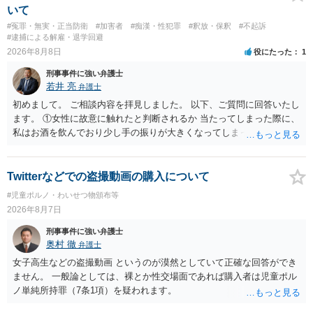
いているわけではありません。腕の振り方も，そのときだけ偶然大き
録するわけではないかもしれませんが，「裁判において証拠として利
いて
くなるわけではありません。ですから，本件では，意図的だと疑われ
用できる可能性があれば」と考えているのであれば，本件について証
#冤罪・無実・正当防衛
#加害者
#痴漢・性犯罪
#釈放・保釈
#不起訴
ることはないと思います。その雰囲気は，当たってしまった女性にも
拠も見て内容を把握している，弁護人の方と相談して書く内容を打ち
#逮捕による解雇・退学回避
伝わっていたのでしょう。ですから大丈夫です。なお，故意は，主観
合わせて進めるのが，裁判の観点では一番効果的だと思います。 適応
2026年8月8日
役にたった
1
面の話なので，防犯カメラの映像で決められることはありません。本
障害で窃盗罪ということであれば，責任能力に影響する話ではなく情
人の話（故意を否認する話）が実際の状況と矛盾しないかだけの話で
刑事事件に強い弁護士
状に関しての話になると思いますので，弁護人の方と相談してみまし
す。 ②について 犯人性が特定できませんから，逮捕や呼出の可能性は
若井 亮
弁護士
ょう。
ないと思います。 ③について ②がないので，③はそもそもないことが
初めまして。 ご相談内容を拝見しました。 以下、ご質問に回答いたし
前提なので，期間も考えなくて大丈夫です。 というわけで，本件は大
ます。 ①女性に故意に触れたと判断されるか 当たってしまった際に、
丈夫ですから，今後，同じような不安に襲われることがないように気
私はお酒を飲んでおり少し手の振りが大きくなってしまっていたこと
をつけてくださいね。それが一番大事です。
も事実です。それが仮に、私が気がついていない防犯カメラに写って
いた場合、故意だと判定されやすいのでしょうか？ お伺いする限り、
故意があると判断されることは無いかと思います。 ②逮捕、呼び出し
Twitterなどでの盗撮動画の購入について
の可能性 この行為により、痴漢やその他の犯罪を犯したとして、逮
#児童ポルノ・わいせつ物頒布等
捕、呼び出しされる可能性はどれほどでしょうか？ 誤って当たってし
2026年8月7日
まっただけであり、さらにその場で女性等のアクションが無かったこ
とからすると、この後に呼び出される可能性は極めて低いと思いま
刑事事件に強い弁護士
す。 ③逮捕呼び出しまでの期間 大体どれほどの期間逮捕呼び出しの可
奥村 徹
弁護士
能性があると考えれば良いのでしょうか？ 逮捕や呼び出しの可能性は
女子高生などの盗撮動画 というのが漠然としていて正確な回答ができ
極めて低いと思います。 連絡が来ることはないでしょう。
ません。 一般論としては、裸とか性交場面であれば購入者は児童ポル
ノ単純所持罪（7条1項）を疑われます。