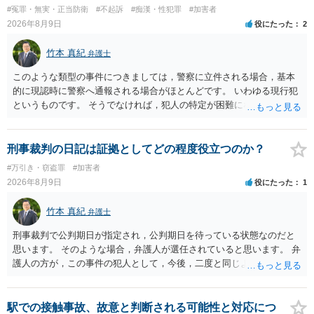
#冤罪・無実・正当防衛
#不起訴
#痴漢・性犯罪
#加害者
2026年8月9日
役にたった
2
竹本 真紀
弁護士
このような類型の事件につきましては，警察に立件される場合，基本
的に現認時に警察へ通報される場合がほとんどです。 いわゆる現行犯
というものです。 そうでなければ，犯人の特定が困難になってしまい
ます。 触ったかもしれないという方について，行為の判断がされる
（事件性）とともに，誰の行為かの判断がされる（犯人性）が必要な
のですが，現認時に警察が臨場できる場合以外は，基本的に犯人性を
刑事裁判の日記は証拠としてどの程度役立つのか？
特定することができません。もちろん，常習性が顕著で，既に前科を
#万引き・窃盗罪
#加害者
有していて警察に把握されていれば別ですが，そのような方は，この
2026年8月9日
役にたった
1
ような場所に質問を掲げてくることはありません。心配・不安になる
ことはよくわかるのですが，心配・不安を感じている方は，警察に把
竹本 真紀
弁護士
握されていることがありませんので，犯人性が特定されることはあり
ません。したがって，自分が犯人であるとされることはないのです。
刑事裁判で公判期日が指定され，公判期日を待っている状態なのだと
ですから，相談者の場合は，大丈夫です。安心してください。それで
思います。 そのような場合，弁護人が選任されていると思います。 弁
は，①～③に答えます。 ①について 腕の動き，女性への向かい方をみ
護人の方が，この事件の犯人として，今後，二度と同じような犯罪を
れば，酔っていて偶然の出来事か，意図的に偶然を装うように触った
することがないようにするために，どのようなことを日記に書くとよ
のかは，わかります。触る瞬間ではなくて，触るまでの状況の方が重
いかアドバイスしてくれると思います。そして，書いた内容は，被告
要です。酔っていてふらついていたのであれば，そのときだけふらつ
人質問などで活用されることになると思います。 裁判のためだけに記
駅での接触事故、故意と判断される可能性と対応につ