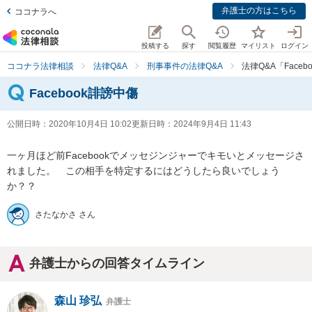
弁護士の方はこちら
ココナラへ
投稿する
探す
閲覧履歴
マイリスト
ログイン
ココナラ法律相談
法律Q&A
刑事事件の法律Q&A
法律Q&A「Face
Facebook誹謗中傷
公開日時：
2020年10月4日 10:02
更新日時：
2024年9月4日 11:43
一ヶ月ほど前Facebookでメッセジンジャーでキモいとメッセージさ
れました。　この相手を特定するにはどうしたら良いでしょう
か？？
さたなかさ さん
弁護士からの回答タイムライン
森山 珍弘
弁護士