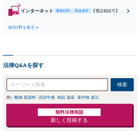
請求・財産分与・
養育費・親権等、
インターネット
【電話相談可】ホ
事例10件
料金表有
離婚に関するご相
スラブ・爆サイ・
談はおまかせくだ
５ちゃんねるへの
さい。依頼者様の
他3分野を表示
書き込み削除の実
お気持ちを充分に
績多数。ネット上
汲み取り、納得の
のトラブルはスピ
いく解決を目指し
ードが命！ネット
ます。
上の誹謗中傷・風
評被害の拡散を最
法律Q&Aを探す
小限に止めるべ
く、今すぐお電話
ください。情報削
検索
除に向けて全力を
尽くします。
例）
離婚 慰謝料
誹謗中傷
相続 遺産
著作物 違法
無料法律相談
新しく投稿する