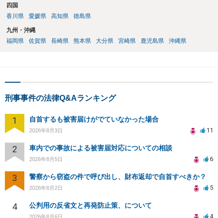
四国
香川県
愛媛県
高知県
徳島県
九州・沖縄
福岡県
佐賀県
長崎県
熊本県
大分県
宮崎県
鹿児島県
沖縄県
刑事事件の法律Q&Aランキング
1
自首するも被害届けがでていなかった場合
11
2026年8月3日
2
車内での事故による被害届対応についての相談
6
2026年8月5日
3
警察から窃盗の件で呼び出し、財布返却で自首すべきか？
5
2026年8月2日
4
公判用の反省文と再発防止策、について
4
2026年8月6日