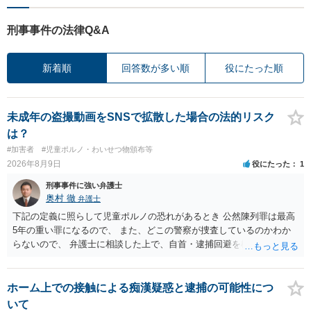
刑事事件の法律Q&A
新着順
回答数が多い順
役にたった順
未成年の盗撮動画をSNSで拡散した場合の法的リスク
は？
#加害者
#児童ポルノ・わいせつ物頒布等
2026年8月9日
役にたった
1
刑事事件に強い弁護士
奥村 徹
弁護士
下記の定義に照らして児童ポルノの恐れがあるとき 公然陳列罪は最高
5年の重い罪になるので、 また、どこの警察が捜査しているのかわか
らないので、 弁護士に相談した上で、自首・逮捕回避を検討して下さ
い 三 衣服の全部又は一部を着けない児童の姿態であって、殊更に児
童の性的な部位（性器等若しくはその周辺部、臀でん部又は胸部をい
う。）が露出され又は強調されているものであり、かつ、性欲を興奮
ホーム上での接触による痴漢疑惑と逮捕の可能性につ
させ又は刺激するもの
いて