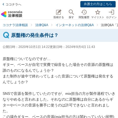
弁護士の方はこちら
ココナラへ
投稿する
探す
閲覧履歴
マイリスト
ログイン
ココナラ法律相談
法律Q&A
インターネットの法律Q&A
法律Q&A
原盤権の発生条件は？
公開日時：
2020年10月1日 14:22
更新日時：
2024年9月4日 11:43
原盤権についてなのですが…

ギター、ベースが自宅で実費で録音をした場合その音源の原盤権は
誰のものになるんでしょうか？

また制作が途中で終わってしまった音源について原盤権は発生する
んでしょうか？

SNSで音源を製作していたのですが、mix担当の方が製作過程でいき
なりやめると言われました。それなのに原盤権は自分にあるからギ
ターやベースの音源を勝手に使うのは許可できないと言われまし
た。

この場合ギター、ベースの音源(mix担当の方は関わっていない状態)