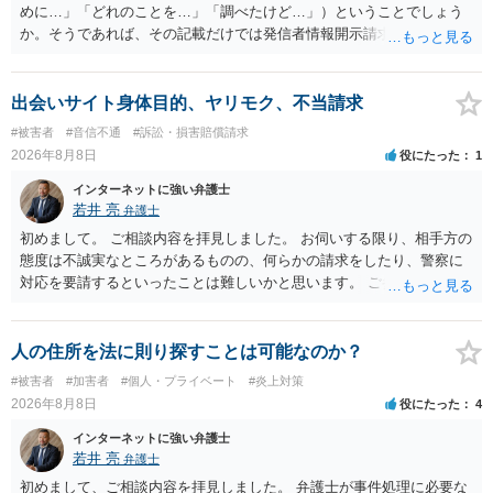
めに…」「どれのことを…」「調べたけど…」）ということでしょう
か。そうであれば、その記載だけでは発信者情報開示請求が認められ
るような内容ではありません（申し立ててもほぼ門前払いに近い）。
ただ、「328が名誉毀損、偽計業務妨害、侮辱罪、ストーカー等に関す
る法律違反に該当するといわれ」とのことですので、ご質問に書かれ
出会いサイト身体目的、ヤリモク、不当請求
ていない何らかの背景事情があれば、回答は180度変わるかもしれませ
#被害者
#音信不通
#訴訟・損害賠償請求
ん。公開の場で詳細を投稿することは不適当と思われますので、弁護
2026年8月8日
役にたった
1
士へ直接相談した方がよいでしょう。
インターネットに強い弁護士
若井 亮
弁護士
初めまして。 ご相談内容を拝見しました。 お伺いする限り、相手方の
態度は不誠実なところがあるものの、何らかの請求をしたり、警察に
対応を要請するといったことは難しいかと思います。 ご参考になれば
幸いです。
人の住所を法に則り探すことは可能なのか？
#被害者
#加害者
#個人・プライベート
#炎上対策
2026年8月8日
役にたった
4
インターネットに強い弁護士
若井 亮
弁護士
初めまして、ご相談内容を拝見しました。 弁護士が事件処理に必要な