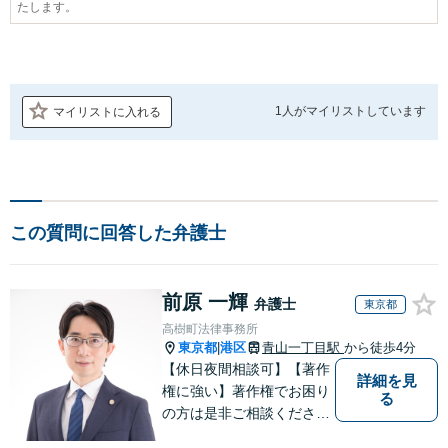
たします。
1人が
マイリストしています
マイリストに入れる
この質問に回答した弁護士
前原 一輝
弁護士
東京都
高樹町法律事務所
東京都
港区
青山一丁目駅
から徒歩4分
|
【休日夜間相談可】【著作
詳細を見
権に強い】著作権でお困り
る
の方は是非ご相談くださ
い。法人／個人に対応可