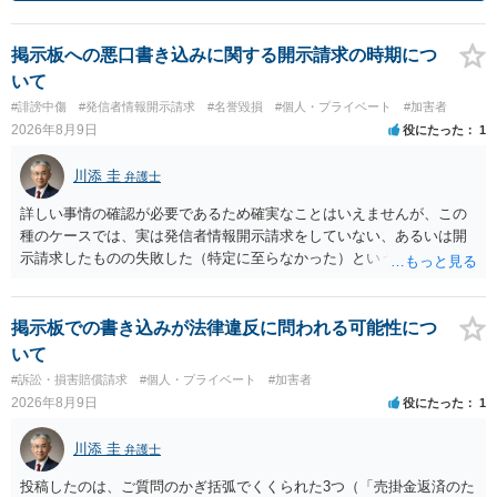
掲示板への悪口書き込みに関する開示請求の時期につ
いて
#誹謗中傷
#発信者情報開示請求
#名誉毀損
#個人・プライベート
#加害者
2026年8月9日
役にたった
1
川添 圭
弁護士
詳しい事情の確認が必要であるため確実なことはいえませんが、この
種のケースでは、実は発信者情報開示請求をしていない、あるいは開
示請求したものの失敗した（特定に至らなかった）という事案が比較
的多いです（特に、発信者情報開示請求を行ったことを誇示するよう
な投稿をする場合にはなおさら）。
掲示板での書き込みが法律違反に問われる可能性につ
いて
#訴訟・損害賠償請求
#個人・プライベート
#加害者
2026年8月9日
役にたった
1
川添 圭
弁護士
投稿したのは、ご質問のかぎ括弧でくくられた3つ（「売掛金返済のた