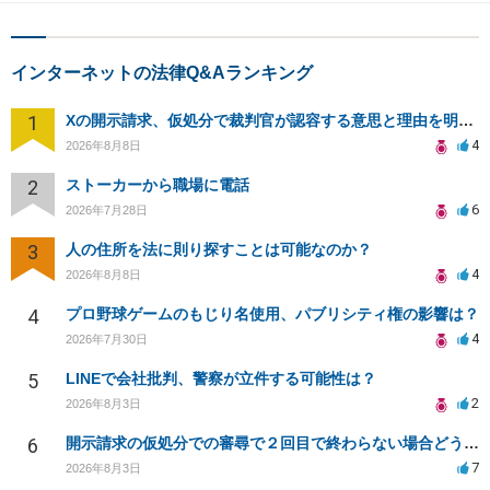
インターネットの法律Q&Aランキング
1
Xの開示請求、仮処分で裁判官が認容する意思と理由を明確化しても、相手側は争って引き延ばしますか
4
2026年8月8日
2
ストーカーから職場に電話
6
2026年7月28日
3
人の住所を法に則り探すことは可能なのか？
4
2026年8月8日
4
プロ野球ゲームのもじり名使用、パブリシティ権の影響は？
4
2026年7月30日
5
LINEで会社批判、警察が立件する可能性は？
2
2026年8月3日
6
開示請求の仮処分での審尋で２回目で終わらない場合どうしたらいいですか
7
2026年8月3日