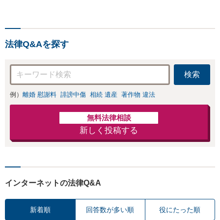
能。ビットトレント、契約
書チェック、インターネッ
トトラブル（誹謗中傷）に
も強み。【交通事故】後遺
法律Q&Aを探す
障害、保険会社との交渉、
過失割合の交渉など【青山
一丁目駅4分】
検索
例）
離婚 慰謝料
誹謗中傷
相続 遺産
著作物 違法
無料法律相談
新しく投稿する
インターネットの法律Q&A
新着順
回答数が多い順
役にたった順