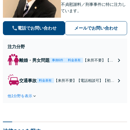
不貞慰謝料／刑事事件に特に注力し
ています。
電話でお問い合わせ
メールでお問い合わせ
注力分野
離婚・男女問題
【来所不要】【電
事例6件
料金表有
話相談可】親権／
婚姻費用／不倫慰
謝料／別居などの
交通事故
【来所不要】【電話相談可】【初回
料金表有
争点を整理し、見
相談無料】治療中から、賠償額・過
通しと方針を提示
失割合・後遺障害の見通しを整理
します。
他1分野を表示
し、納得感ある解決を目指します。