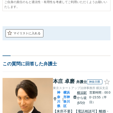
ご自身の責任のもと適法性・有用性を考慮してご利用いただくようお願いい
たします。
マイリストに入れる
この質問に回答した弁護士
本庄 卓磨
弁護士
神奈川県
東京スタートアップ法律事務所 横浜支店
神
横浜
横浜駅
営業時間：00:0
奈
市神
0~23:55（平
から徒
|
川
奈川
日）
歩5分
県
区
【来所不要】【電話相談可】離婚・