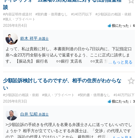
であるため、公序良俗に反する契約として 民法上無効（民法９０
談
条）となるため、相手方に請求できない可能性が高いです。 ・相手の
#内容証明作成送付
#契約書・借用書なし
#140万円以下
#少額訴訟の相談・依頼
氏名や住所が分からない状態でも対応可能なのか ⇒訴訟等の裁判上の
#個人・プライベート
手続を利用する場合には、原則として相手方の住所・氏名を把握して
2026年8月4日
役にたった
6
いる必要があります。
鈴木 祥平
弁護士
よって、私は貴殿に対し、本書面到達の日から7日以内に、下記指定口
座へ金23万円全額を振り込んで返還するよう、ここに正式に請求しま
す。 【振込先】 銀行名 ○○銀行 支店名 ○○支店 預金種別 普通
口座番号 ○○○○○○○ 口座名義 ○○○○ 万一、上記期限までに返金がな
されない場合には、貴殿には任意に返金する意思がないものと判断
し、やむを得ず、返還金23万円及びこれに対する遅延損害金の支払い
少額訟訴検討してるのですが、相手の住所がわからな
を求める民事訴訟、支払督促その他必要な法的手続を直ちに講じま
い
す。 その際には、訴訟に要する費用その他法令上認められる金員につ
#少額訴訟の相談・依頼
#個人・プライベート
#契約書・借用書なし
#140万円以下
いても併せて請求する予定ですので、あらかじめ申し添えます。 本件
2026年8月3日
役にたった
3
は、貴殿自らが契約を解約したことによって生じた返還義務の履行を
求めるものにすぎません。貴殿の仕入先との取引関係や返金時期など
白井 弘昭
弁護士
の内部事情は、私に対する返還義務の発生や履行時期には何ら影響を
及ぼすものではありません。 これ以上、本件の解決を不必要に遅延さ
>少額訟訴の手続きを代理人を名乗る弁護士さんに送ってもいいのでし
せることなく、誠意をもって速やかに返金手続を履行されるよう、強
ょうか？ 相手方が立てているとする弁護士は、「交渉」の代理人です
く求めます。 以上
ので、訴訟の代理人ではないことから、裁判所は、代理人宛ての訴状