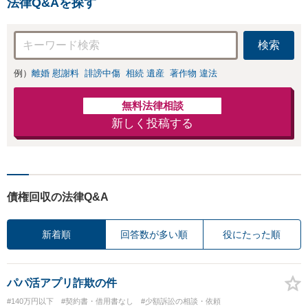
法律Q&Aを探す
検索
例）
離婚 慰謝料
誹謗中傷
相続 遺産
著作物 違法
無料法律相談
新しく投稿する
債権回収の法律Q&A
新着順
回答数が多い順
役にたった順
パパ活アプリ詐欺の件
#140万円以下
#契約書・借用書なし
#少額訴訟の相談・依頼