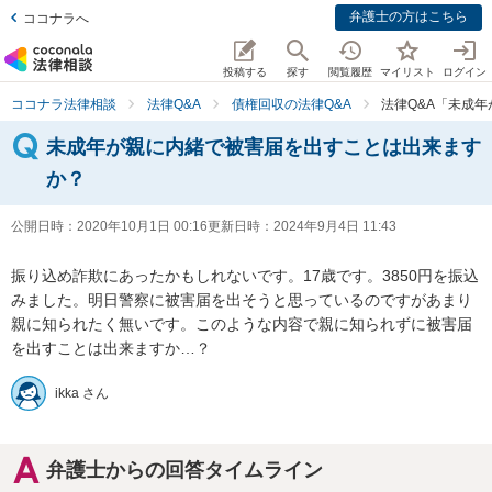
弁護士の方はこちら
ココナラへ
投稿する
探す
閲覧履歴
マイリスト
ログイン
ココナラ法律相談
法律Q&A
債権回収の法律Q&A
法律Q&A「未成
未成年が親に内緒で被害届を出すことは出来ます
か？
公開日時：
2020年10月1日 00:16
更新日時：
2024年9月4日 11:43
振り込め詐欺にあったかもしれないです。17歳です。3850円を振込
みました。明日警察に被害届を出そうと思っているのですがあまり
親に知られたく無いです。このような内容で親に知られずに被害届
を出すことは出来ますか…？
ikka さん
弁護士からの回答タイムライン