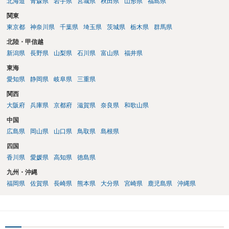
北海道
青森県
岩手県
宮城県
秋田県
山形県
福島県
合わせにならずに済むかもしれませんし、そのチケットが入手困難で
関東
あったり特別席であったりすれば、判断は変わってくるかもしれませ
東京都
神奈川県
千葉県
埼玉県
茨城県
栃木県
群馬県
ん。当該チケットがチケット転売防止法に規定する特定興行入場券に
該当し、券面上使用者が指定されている場合には、チケット引渡し以
北陸・甲信越
外に選択肢がない場合もあるでしょう。 このように、本件の紛争は、
新潟県
長野県
山梨県
石川県
富山県
福井県
法的には「当事者の合理的意思」がどこにあるのかを追求した解決が
東海
必要になると思われます。なかなか難しい問題なので、弁護士によっ
ても回答は異なるかもしれません。
愛知県
静岡県
岐阜県
三重県
関西
大阪府
兵庫県
京都府
滋賀県
奈良県
和歌山県
中国
広島県
岡山県
山口県
鳥取県
島根県
四国
香川県
愛媛県
高知県
徳島県
九州・沖縄
福岡県
佐賀県
長崎県
熊本県
大分県
宮崎県
鹿児島県
沖縄県