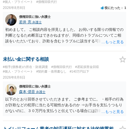
#個人・プライベート
#債権回収代行
2026年8月8日
役にたった
1
債権回収に強い弁護士
若井 亮
弁護士
初めまして。 ご相談内容を拝見しました。 お伺いする限りの情報での
判断となるため断言はできかねますが、同様のトラブルについてご相
談をいただいており、詐欺を含むトラブルに該当する可能性があるで
しょう。 返金の請求にあたっては、相手方の身元を特定する必要があ
ります。 お金を渡した方法が現金手渡しではなく、指定口座への振込
であるならば、相手方の身元を特定できる可能性もあるでしょう。 い
未払い金に関する相談
ずれにせよ、まずは速やかに最寄りの警察署に被害相談に行くことを
#相手(債務者)の所在・財産調査
#債権回収代行
#遅延損害金回収
お勧めします。
#個人・プライベート
#契約書・借用書なし
#140万円以下
2026年8月6日
債権回収に強い弁護士
森本 偲音
弁護士
以下のとおり回答させていただきます。 ご参考までに。 ・相手の行為
が詐欺などの犯罪に当たる可能性があるのか ⇒お手当を支払うつもり
がないのに、３０万円を支払うと伝えている場合には詐欺罪に該当す
る可能性があります。 ・未払い金を回収するためにどのような法的手
段が取れるのか ⇒契約に基づく履行請求として３０万円を請求するこ
とが考えられますが、 パパ活の契約は、売春防止法に抵触する契約
トイレリフォーム業者の対応遅延に対する法的措置相