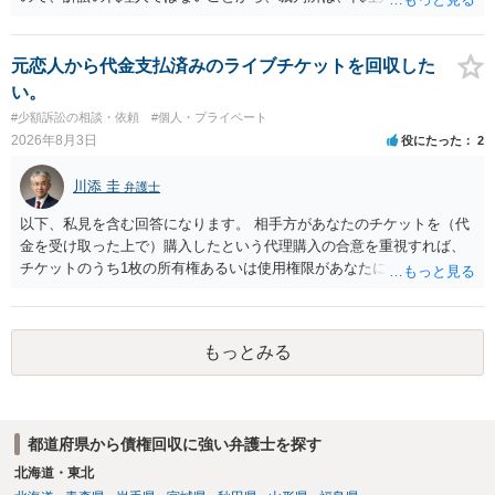
を受け取ることは無いと思われます。 なお、交渉段階で代理人が就い
ている場合は、相手方（被告）の住所で訴状を作成提出し、裁判所に
代理人が就いていたことを知らせると（訴状の記載内容から明らかな
元恋人から代金支払済みのライブチケットを回収した
場合も）、裁判所が当該代理人弁護士に事前連絡し、引き続き訴訟も
い。
受任するかを聞いたうえで、受任の意志が明らかになったところで、
#少額訴訟の相談・依頼
#個人・プライベート
直接被告に送達するのではなく、代理人に訴状の受領を促すこともあ
2026年8月3日
役にたった
2
ります。 ラインのやり取りでしか証拠がないと、実際の本人性が明ら
かではありません。もちろん弁護士（２０万円の請求で代理人弁護士
川添 圭
弁護士
に委任するかも疑わしいのですが）も住所は明らかにしないでしょ
う。 何か本人を示す事実（振込先などの情報）から、相手の住所等の
以下、私見を含む回答になります。 相手方があなたのチケットを（代
情報を割り出していくしかないように思えます。 以上、ご参考まで。
金を受け取った上で）購入したという代理購入の合意を重視すれば、
チケットのうち1枚の所有権あるいは使用権限があなたにあり、チケッ
トの引渡しを求める権利があるという主張が認められやすいといえま
す。 一方、このチケット購入には「相手方と一緒に行く」という合意
も付随していたことを無視することができません。こちらを重視すれ
もっとみる
ば、交際を終了させたことにより「一緒に行く」という結果の実現に
重大な障害が発生しており、当然にチケットを引き渡すべきといえる
かは微妙であり、むしろ返金すべきとするのが当事者の合理的意思に
合致するのではないか、という判断に傾くことになると思います。 例
都道府県から債権回収に強い弁護士を探す
えば、当該チケットが座席指定である場合、交際を解消した2人が当日
隣り合わせになることは避けたいという心理が働くことも無理からぬ
北海道・東北
ところです。一方、チケットがエリア指定のアリーナ席であれば隣り