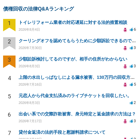
債権回収の法律Q&Aランキング
1
トイレリフォーム業者の対応遅延に対する法的措置相談
6
2026年8月4日
2
クーリングオフを認めてもらうために少額訴訟できるのでしょうか。
3
2026年7月30日
3
少額訟訴検討してるのですが、相手の住所がわからない
3
2026年8月3日
4
上階の水出しっぱなしによる漏水被害、130万円の回収方法を相談したい
5
2026年7月16日
5
元恋人から代金支払済みのライブチケットを回収したい。
2
2026年8月3日
6
出会い系での交際詐欺被害、身元特定と返金請求の方法は？
3
2026年7月17日
7
貸付金返済の法的手段と慰謝料請求について