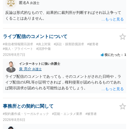
匿名A
弁護士
反論は形式的なもので、結果的に裁判所が判断すればそれ以上争って
くることはありません。
ライブ配信のコメントについて
#発信者情報開示請求
#炎上対策
#訴訟・損害賠償請求
#被害者
#個人・プライベート
#誹謗中傷
2026年8月7日
役にたった
1
インターネットに強い弁護士
泉 亮介
弁護士
ライブ配信のコメントであっても，そのコメントがされた日時や，ラ
イブ配信のURL等が証明できれば，権利侵害が認められるものであれ
ば開示請求が認められる可能性はあるでしょう。
事務所との契約に関して
#契約書作成・リーガルチェック
#芸能・エンタメ業界
#被害者
2026年8月6日