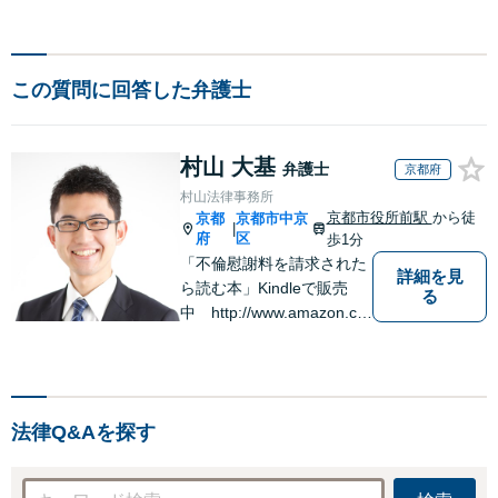
この質問に回答した弁護士
村山 大基
弁護士
京都府
村山法律事務所
京都市役所前駅
から徒
京都
京都市中京
|
府
区
歩1分
「不倫慰謝料を請求された
詳細を見
ら読む本」Kindleで販売
る
中 http://www.amazon.co.
jp/dp/B0FJCDXDNV
法律Q&Aを探す