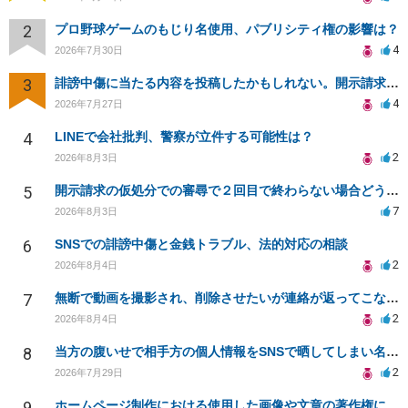
2
プロ野球ゲームのもじり名使用、パブリシティ権の影響は？
4
2026年7月30日
3
誹謗中傷に当たる内容を投稿したかもしれない。開示請求や民事刑事裁判に発展しうるのか教えて欲しい。
4
2026年7月27日
4
LINEで会社批判、警察が立件する可能性は？
2
2026年8月3日
5
開示請求の仮処分での審尋で２回目で終わらない場合どうしたらいいですか
7
2026年8月3日
6
SNSでの誹謗中傷と金銭トラブル、法的対応の相談
2
2026年8月4日
7
無断で動画を撮影され、削除させたいが連絡が返ってこない。
2
2026年8月4日
8
当方の腹いせで相手方の個人情報をSNSで晒してしまい名誉毀損させてしまったかもしれない
2
2026年7月29日
9
ホームページ制作における使用した画像や文章の著作権について