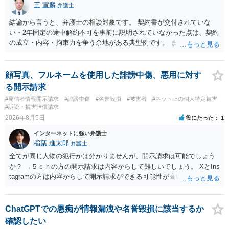
王 宣麟
弁護士
結論から言うと、弁護士の相談対象です。 契約書が交付されていな
い・2年固定の途中解約不可を事前に説明されていなかった点は、契約
の成立・内容・拘束力を争う余地がある典型例です。 まずは、運営と
のやり取り、規約のスクショ等の証拠を集めて、弁護士に相談されて
みてはいかがでしょうか。 また同時並行で（もしまだされていないの
であれば）書面で退所意思の明確化はしておくべきだと考えます。
顔写真、フルネームを使用した誹謗中傷、悪用に対す
る開示請求
#発信者情報開示請求
#誹謗中傷
#名誉毀損
#被害者
#ネット上の個人特定被害
#訴訟・損害賠償請求
2026年8月5日
役にたった
1
インターネットに強い弁護士
稲葉 進太郎
弁護士
全てが同じ人物の犯行かは分かりませんが、開示請求は可能でしょう
か？ →５ｃｈの方の開示請求は内容からして難しいでしょう。 XとIns
tagramの方は内容からして開示請求ができる可能性が高いでしょう。
ただ、アカウントが削除されていると開示請求は失敗する可能性が高
いでしょう。７月中にアカウントが削除されている場合、今から進め
ても失敗する可能性が高いように思われます。 相手を特定できた場
ChatGPTでの愚痴が情報漏洩や名誉毀損に該当するか
合、相手に全ての弁護士費用を負担させることは可能でしょうか？ →
確認したい
訴訟外の交渉で相手方が認めれば負担させることができるでしょう。