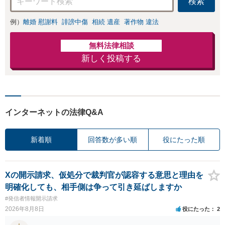
検索
例）
離婚 慰謝料
誹謗中傷
相続 遺産
著作物 違法
無料法律相談
新しく投稿する
インターネットの法律Q&A
新着順
回答数が多い順
役にたった順
Xの開示請求、仮処分で裁判官が認容する意思と理由を
明確化しても、相手側は争って引き延ばしますか
#発信者情報開示請求
2026年8月8日
役にたった
2