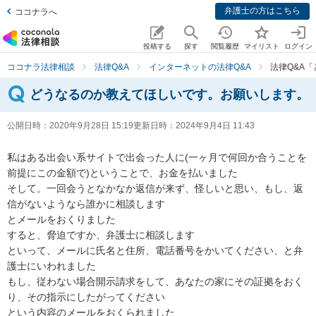
弁護士の方はこちら
ココナラへ
投稿する
探す
閲覧履歴
マイリスト
ログイン
ココナラ法律相談
法律Q&A
インターネットの法律Q&A
法律Q&A
どうなるのか教えてほしいです。お願いします。
公開日時：
2020年9月28日 15:19
更新日時：
2024年9月4日 11:43
私はある出会い系サイトで出会った人に(一ヶ月で何回か合うことを
前提にこの金額で)ということで、お金を払いました

そして。一回会うとなかなか返信が来ず、怪しいと思い、もし、返
信がないようなら誰かに相談します

とメールをおくりました

すると、脅迫ですか、弁護士に相談します

といって、メールに氏名と住所、電話番号をかいてください、と弁
護士にいわれました

もし、従わない場合開示請求をして、あなたの家にその証拠をおく
り、その指示にしたがってください

という内容のメールをおくられました
