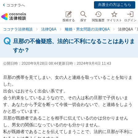
弁護士の方はこちら
ココナラへ
投稿する
探す
閲覧履歴
マイリスト
ログイン
ココナラ法律相談
法律Q&A
離婚・男女問題の法律Q&A
法律Q&A
旦那の不倫疑惑、法的に不利になることはありま
すか？
公開日時：
2020年9月28日 08:44
更新日時：
2024年9月4日 11:43
旦那の携帯を見てしまい、女の人と連絡を取っていることを知りま
した。

出会いはおそらく出会い系です。

会う約束をしているようなので、その人は私の旦那で子供もいま
す、あなたから予定を断って今後一切会わないで、と連絡をしよう
かと思っています。

旦那が既婚者であることを相手に伝えているのかは分かりません
し、男女の関係になっているのかも分かりません。

私が既婚者であることを伝えてしまうことで、法的に旦那が不利に