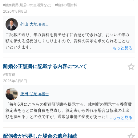
#婚姻費用(別居中の生活費など)
#離婚の慰謝料
2026年8月8日
外山 大地
弁護士
ご記載の通り、年収資料を提出せずに合意ができれば、お互いの年収
額を伝える必要はなくなりますので、資料の開示を求められることな
いといえます。
離婚公正証書に記載する内容について
#養育費
2026年8月8日
肥田 弘昭
弁護士
「毎年6月にこちらの所得証明書を提示する。裁判所の開示する養育費
算定表をもとに養育費を見直し、算定表から外れる場合は協議の上金
額を決める」との点ですが、通常は事情の変更があった場合に変更し
ますので妥当とまでは言えないかと思います。「養育費は当初予測出
来なかった事情の変更により双方協議の上増減出来る」と「通知義務
に勤務先」が含まれているので、私に収入が入った事は相手に通知が
配偶者が他界した場合の遺産相続