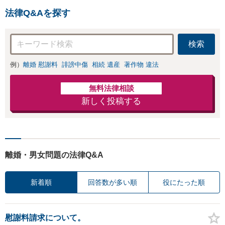
法律Q&Aを探す
検索
例）
離婚 慰謝料
誹謗中傷
相続 遺産
著作物 違法
無料法律相談
新しく投稿する
離婚・男女問題の法律Q&A
新着順
回答数が多い順
役にたった順
慰謝料請求について。