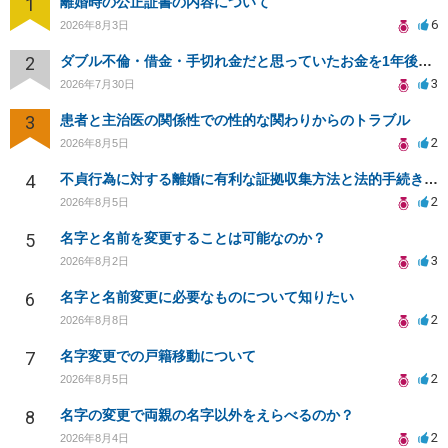
1
離婚時の公正証書の内容について
6
2026年8月3日
2
ダブル不倫・借金・手切れ金だと思っていたお金を1年後いまさら脅迫罪として通知書が来てまとめて請求
3
2026年7月30日
3
患者と主治医の関係性での性的な関わりからのトラブル
2
2026年8月5日
4
不貞行為に対する離婚に有利な証拠収集方法と法的手続きについて
2
2026年8月5日
5
名字と名前を変更することは可能なのか？
3
2026年8月2日
6
名字と名前変更に必要なものについて知りたい
2
2026年8月8日
7
名字変更での戸籍移動について
2
2026年8月5日
8
名字の変更で両親の名字以外をえらべるのか？
2
2026年8月4日