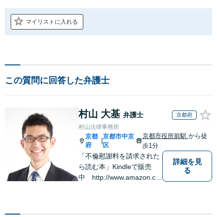
マイリストに入れる
この質問に回答した弁護士
村山 大基
弁護士
京都府
村山法律事務所
京都市役所前駅
から徒
京都
京都市中京
|
府
区
歩1分
「不倫慰謝料を請求された
詳細を見
ら読む本」Kindleで販売
る
中 http://www.amazon.co.
jp/dp/B0FJCDXDNV