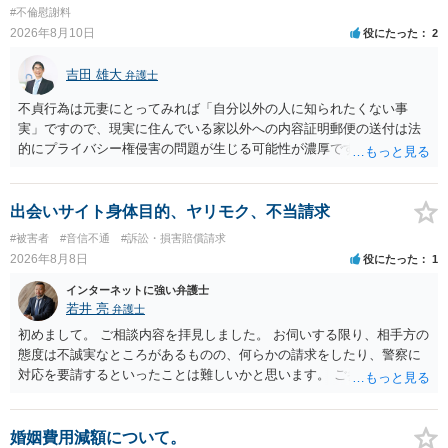
#不倫慰謝料
2026年8月10日
役にたった
2
吉田 雄大
弁護士
不貞行為は元妻にとってみれば「自分以外の人に知られたくない事
実」ですので、現実に住んでいる家以外への内容証明郵便の送付は法
的にプライバシー権侵害の問題が生じる可能性が濃厚です。ですの
で、お勧めできません。
出会いサイト身体目的、ヤリモク、不当請求
#被害者
#音信不通
#訴訟・損害賠償請求
2026年8月8日
役にたった
1
インターネットに強い弁護士
若井 亮
弁護士
初めまして。 ご相談内容を拝見しました。 お伺いする限り、相手方の
態度は不誠実なところがあるものの、何らかの請求をしたり、警察に
対応を要請するといったことは難しいかと思います。 ご参考になれば
幸いです。
婚姻費用減額について。