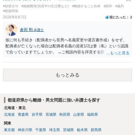
行く事になり、上記のような文言が無くても養育費の見直しは適宜出
#財産分与
#婚姻費用(別居中の生活費など)
#離婚すること自体
#調停
#裁判
来るかと思うのですが違うのでしょうか？との点はそのとおりかと思
#親族関係
います。養育費は事情の変更があった場合に変更するので毎年見直す
2026年8月7日
役にたった
2
ことはあまりないです。ご参考にしてください。
倉田 勲
弁護士
仮に何も手続き（配偶者から長男へ名義変更や遺言書作成）をせず、
配偶者が亡くなった場合は配偶者名義の資産1/2は妻（私）という認識
で合っていますでしょうか。 →ご相談内容を拝見する限りでは、その
認識で合ってはいます。 なお、逆に１/２しか権利がないため、自宅を
完全に所有する場合は、他の相続人に対して自宅の評価額の１/２の代
償金の支払いが必要になります。
もっとみる
都道府県から離婚・男女問題に強い弁護士を探す
北海道・東北
北海道
青森県
岩手県
宮城県
秋田県
山形県
福島県
関東
東京都
神奈川県
千葉県
埼玉県
茨城県
栃木県
群馬県