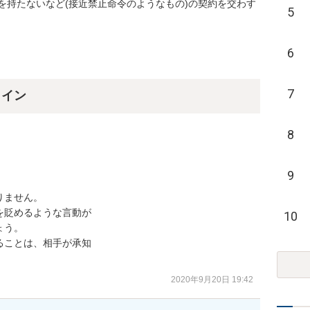
を持たないなど(接近禁止命令のようなもの)の契約を交わす
5
6
7
ライン
8
9
ません。

貶めるような言動が

10
う。

ことは、相手が承知

2020年9月20日 19:42