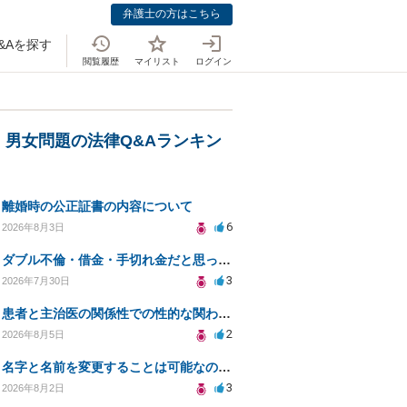
弁護士の方はこちら
&Aを探す
閲覧履歴
マイリスト
ログイン
・男女問題の法律Q&Aランキン
離婚時の公正証書の内容について
6
2026年8月3日
ダブル不倫・借金・手切れ金だと思っていたお金を1年後いまさら脅迫罪として通知書が来てまとめて請求
3
2026年7月30日
患者と主治医の関係性での性的な関わりからのトラブル
2
2026年8月5日
名字と名前を変更することは可能なのか？
3
2026年8月2日