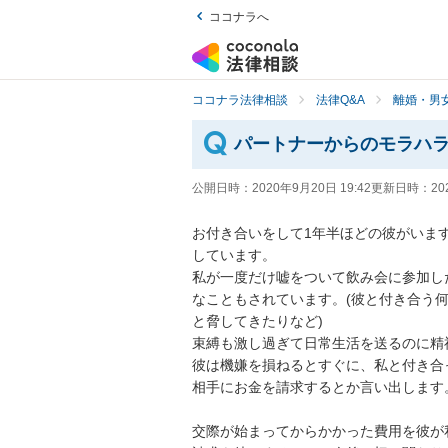
ココナラへ
ココナラ法律相談
法律Q&A
離婚・男
パートナーからのモラハ
公開日時：
2020年9月20日 19:42
更新日時：
20
お付き合いをして1年半ほどの彼がいま
しています。

私が一度だけ嘘をついて飲み会に参加し
なこともされています。(彼と付き合う
と脅してきたりなど)

束縛も激し過ぎて日常生活を送るのに精神
彼は機嫌を損ねるとすぐに、私と付き合
相手にお金を請求するとか言い出します。

交際が始まってからかかった費用を彼が