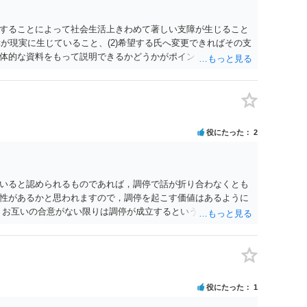
することによって社会生活上きわめて著しい支障が生じること
障が現実に生じていること、(2)希望する氏へ変更できればその支
体的な資料をもって説明できるかどうかがポイントです。 記録
上記(1)と(2)を説明できる資料は全て（ただし理路整然に）提
ュバック」とのことなので、例えば、医学上確立されているPT
う資料の提出が必要になってくるように思います。 精神的・心
ルがかなり高く、弁護士へ依頼しても苦労することが強く予想
考えであれば、医学知識はもちろん法律知識も要求されますの
役にたった
2
っかりと揃えて、万全の体制で申立てに臨んだ方がよいと思わ
いると認められるものであれば，調停で話が折り合わなくとも
性があるかと思われますので，調停を起こす価値はあるように
，お互いの合意がない限りは調停が成立するということはないた
調停で終わらせるよう努めるのか，裁判離婚を見据えて調停で
要となるかと思われます。 お一人で対応するのは難しい側面も
れると良いかと思われます。
役にたった
1