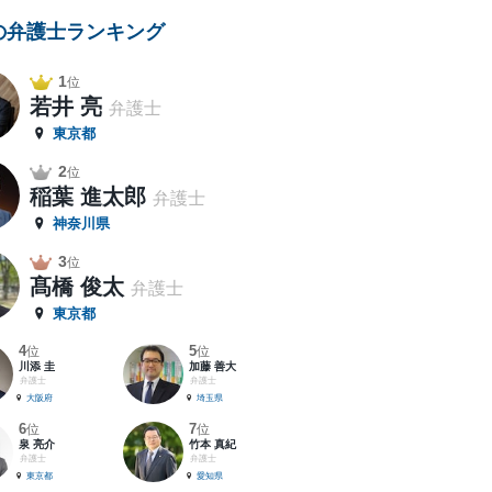
の弁護士ランキング
1
位
若井 亮
弁護士
東京都
2
位
稲葉 進太郎
弁護士
神奈川県
3
位
髙橋 俊太
弁護士
東京都
4
5
位
位
川添 圭
加藤 善大
弁護士
弁護士
大阪府
埼玉県
6
7
位
位
泉 亮介
竹本 真紀
弁護士
弁護士
東京都
愛知県