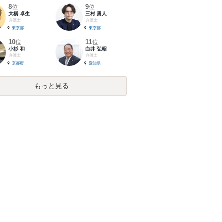
8
9
位
位
大橋 卓生
三村 勇人
弁護士
弁護士
東京都
東京都
10
11
位
位
小杉 和
白井 弘昭
弁護士
弁護士
京都府
愛知県
もっと見る