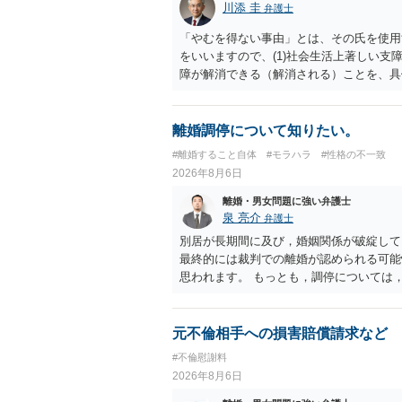
川添 圭
弁護士
「やむを得ない事由」とは、その氏を使用
をいいますので、(1)社会生活上著しい支
障が解消できる（解消される）ことを、具
中に現れた一切の事情が判断対象ですので、
出することが必要になります。「フラッシ
SDの診断基準に合致した説明とそれに沿
離婚調停について知りたい。
理的な理由の氏変更は様々な意味でハード
#離婚すること自体
#モラハラ
#性格の不一致
されるところです。、もし本人申立てをお
2026年8月6日
で、性急な申立てをせず、知識と資料をし
れます。
離婚・男女問題に強い弁護士
泉 亮介
弁護士
別居が長期間に及び，婚姻関係が破綻して
最終的には裁判での離婚が認められる可能
思われます。 もっとも，調停については
め，相手が合意するメリットをだしてでも
の離婚に固執しないかいずれかの対応は必
ありますので弁護士を立てることを検討さ
元不倫相手への損害賠償請求など
#不倫慰謝料
2026年8月6日