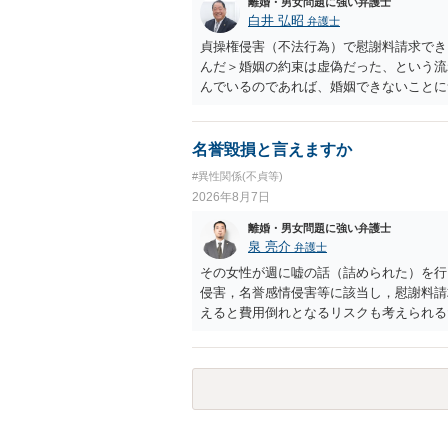
離婚・男女問題に強い弁護士
白井 弘昭
弁護士
貞操権侵害（不法行為）で慰謝料請求でき
んだ＞婚姻の約束は虚偽だった、という流
んでいるのであれば、婚姻できないことに
謝料は高額にならないように思われます。
名誉毀損と言えますか
#異性関係(不貞等)
2026年8月7日
離婚・男女問題に強い弁護士
泉 亮介
弁護士
その女性が週に嘘の話（詰められた）を行
侵害，名誉感情侵害等に該当し，慰謝料請
えると費用倒れとなるリスクも考えられる