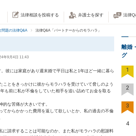
法律相談を投稿する
弁護士を探す
法律Q
女問題の法律Q&A
法律Q&A「パートナーからのモラハラ」
ラ
離婚
グ
24年9月4日 11:43
1
す。彼には家庭があり週末婚で平日は私と1年ほど一緒に暮ら
たことをきっかけに彼からモラハラを受けていて脅しのよう
2
何年も前に私が不倫をしていた相手を追い詰めてお金を取る
的な苦痛が大きいです。

3
ってからかかった費用を返して欲しいとか、私の過去の不倫

4
私に請求することは可能なのか、また私がモラハラの慰謝料