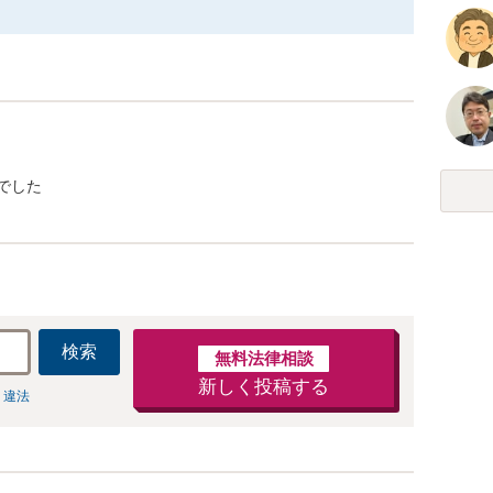
でした
検索
無料法律相談
新しく投稿する
 違法