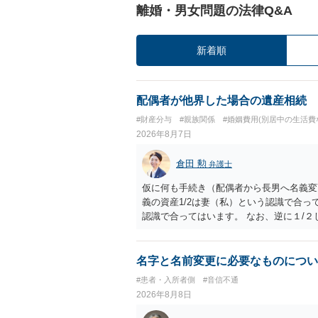
離婚・男女問題の法律Q&A
新着順
配偶者が他界した場合の遺産相続
#財産分与
#親族関係
#婚姻費用(別居中の生活費
2026年8月7日
倉田 勲
弁護士
仮に何も手続き（配偶者から長男へ名義変
義の資産1/2は妻（私）という認識で合っ
認識で合ってはいます。 なお、逆に１/
人に対して自宅の評価額の１/２の代償金
名字と名前変更に必要なものについ
#患者・入所者側
#音信不通
2026年8月8日