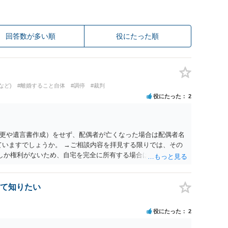
回答数が多い順
役にたった順
など)
#離婚すること自体
#調停
#裁判
役にたった
2
更や遺言書作成）をせず、配偶者が亡くなった場合は配偶者名
ていますでしょうか。 →ご相談内容を拝見する限りでは、その
２しか権利がないため、自宅を完全に所有する場合は、他の相続
の支払いが必要になります。
て知りたい
役にたった
2