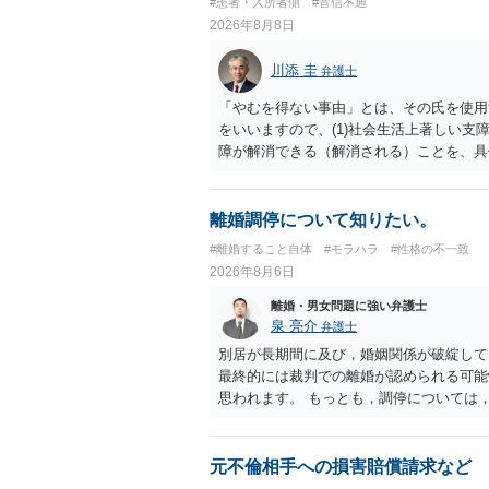
#患者・入所者側
#音信不通
2026年8月8日
川添 圭
弁護士
「やむを得ない事由」とは、その氏を使用
をいいますので、(1)社会生活上著しい支
障が解消できる（解消される）ことを、具
中に現れた一切の事情が判断対象ですので、
出することが必要になります。「フラッシ
SDの診断基準に合致した説明とそれに沿
離婚調停について知りたい。
理的な理由の氏変更は様々な意味でハード
#離婚すること自体
#モラハラ
#性格の不一致
されるところです。、もし本人申立てをお
2026年8月6日
で、性急な申立てをせず、知識と資料をし
れます。
離婚・男女問題に強い弁護士
泉 亮介
弁護士
別居が長期間に及び，婚姻関係が破綻して
最終的には裁判での離婚が認められる可能
思われます。 もっとも，調停については
め，相手が合意するメリットをだしてでも
の離婚に固執しないかいずれかの対応は必
ありますので弁護士を立てることを検討さ
元不倫相手への損害賠償請求など