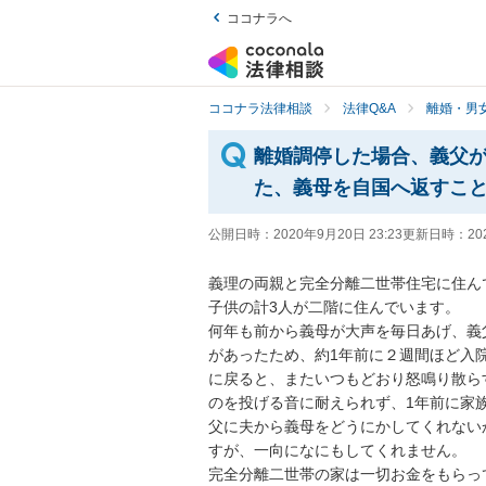
ココナラへ
ココナラ法律相談
法律Q&A
離婚・男
離婚調停した場合、義父
た、義母を自国へ返すこ
公開日時：
2020年9月20日 23:23
更新日時：
20
義理の両親と完全分離二世帯住宅に住ん
子供の計3人が二階に住んでいます。

何年も前から義母が大声を毎日あげ、義
があったため、約1年前に２週間ほど入
に戻ると、またいつもどおり怒鳴り散ら
のを投げる音に耐えられず、1年前に家
父に夫から義母をどうにかしてくれない
すが、一向になにもしてくれません。

完全分離二世帯の家は一切お金をもらっ