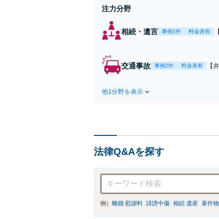
注力分野
相続・遺言
事例1件
料金表有
交通事故
【弁
事例2件
料金表有
障
方
他1分野を表示
で
を
法律Q&Aを探す
例）
離婚 慰謝料
誹謗中傷
相続 遺産
著作物