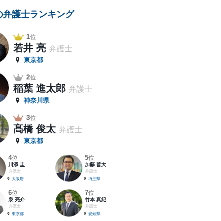
の弁護士ランキング
1
位
若井 亮
弁護士
東京都
2
位
稲葉 進太郎
弁護士
神奈川県
3
位
髙橋 俊太
弁護士
東京都
4
5
位
位
川添 圭
加藤 善大
弁護士
弁護士
大阪府
埼玉県
6
7
位
位
泉 亮介
竹本 真紀
弁護士
弁護士
東京都
愛知県