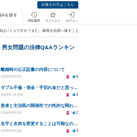
弁護士の方はこちら
&Aを探す
閲覧履歴
マイリスト
ログイン
額はいくらですか？また、義母を自国へ返すことはできますか」
・男女問題の法律Q&Aランキン
離婚時の公正証書の内容について
6
2026年8月3日
ダブル不倫・借金・手切れ金だと思っていたお金を1年後いまさら脅迫罪として通知書が来てまとめて請求
3
2026年7月30日
患者と主治医の関係性での性的な関わりからのトラブル
2
2026年8月5日
名字と名前を変更することは可能なのか？
3
2026年8月2日