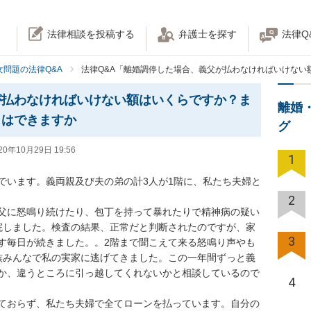
法律相談を投稿する
弁護士を探す
法律Q
女問題の法律Q&A
法律Q&A「離婚調停した場合、義父が払わなければいけない
が払わなければいけない額はいくらですか？ま
離婚
とはできますか
グ
20年10月29日 19:56
1
でいます。義両親及び夫の弟の計3人が1階に、私たち夫婦と
2
父に怒鳴り続けたり、包丁を持って暴れたりで精神病の疑い
院しました。検査の結果、正常だと判断されたのですが、家
3
す毎日が続きました。。2階まで聞こえて来る怒鳴り声やも
族みんなで私の実家に逃げてきました。この一年間ずっと義
か、違うところに引っ越してくれないかと相談しているので
4
ておらず、私たち夫婦で全てローンを払っています。自分の