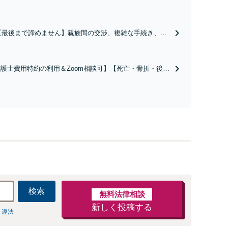
【最後まで諦めません】親族間の交渉、複雑な手続き、全
て対応します！不利な条件で合意してしまう前にご相談く
ださい。【土地・不動産】長期化している問題もできる限
り円滑な交渉へと導きます。事業承継／相続放棄も対応可
護士費用特約の利用＆Zoom相談可】【死亡・骨折・後遺
能。【JR千葉駅近く】駐車場あり
害・むち打ち等】交通事故でご家族がなくなってしまった
やお怪我された方はまずご相談ください。ご自身での対応
は損をしてしまうかもしれません。代わりに交渉・手続き
し、負担を軽減。
検索
無料法律相談
新しく投稿する
 違法