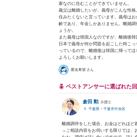
家なのに住むことができていません。

義父は離婚したいが、義母がこんな性格
住みたくないと言っています。義母はお
齢であり、年金しかありません。離婚調
ょうか。

また義母は韓国人なのですが、離婚後韓
日本で義母が何か問題を起こした時こっ
っているので、離婚後は韓国に帰ってほし
匿名希望 さん
ベストアンサーに選ばれた
倉田 勲
弁護士
千葉県
>
千葉市中央区
離婚調停をした場合、お金はどれほど義
→ご相談内容をお伺いする限りでは、お