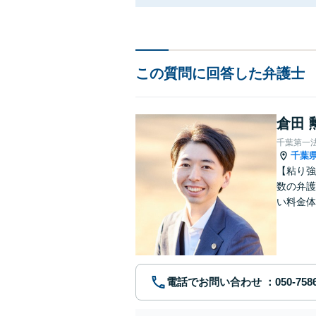
この質問に回答した弁護士
倉田 
千葉第一
千葉
【粘り強
数の弁護
い料金体
す。まず
電話でお問い合わせ