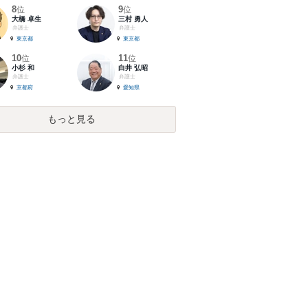
8
9
位
位
大橋 卓生
三村 勇人
弁護士
弁護士
東京都
東京都
10
11
位
位
小杉 和
白井 弘昭
弁護士
弁護士
京都府
愛知県
もっと見る