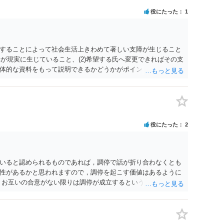
役にたった
1
することによって社会生活上きわめて著しい支障が生じること
障が現実に生じていること、(2)希望する氏へ変更できればその支
体的な資料をもって説明できるかどうかがポイントです。 記録
上記(1)と(2)を説明できる資料は全て（ただし理路整然に）提
ュバック」とのことなので、例えば、医学上確立されているPT
う資料の提出が必要になってくるように思います。 精神的・心
ルがかなり高く、弁護士へ依頼しても苦労することが強く予想
考えであれば、医学知識はもちろん法律知識も要求されますの
役にたった
2
っかりと揃えて、万全の体制で申立てに臨んだ方がよいと思わ
いると認められるものであれば，調停で話が折り合わなくとも
性があるかと思われますので，調停を起こす価値はあるように
，お互いの合意がない限りは調停が成立するということはないた
調停で終わらせるよう努めるのか，裁判離婚を見据えて調停で
要となるかと思われます。 お一人で対応するのは難しい側面も
れると良いかと思われます。