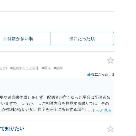
回答数が多い順
役にたった順
など)
#離婚すること自体
#調停
#裁判
役にたった
2
更や遺言書作成）をせず、配偶者が亡くなった場合は配偶者名
ていますでしょうか。 →ご相談内容を拝見する限りでは、その
２しか権利がないため、自宅を完全に所有する場合は、他の相続
の支払いが必要になります。
て知りたい