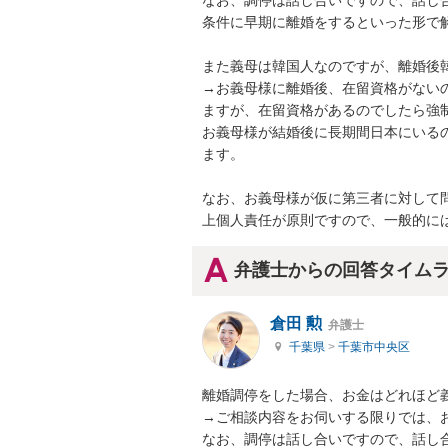
なお、調停は話し合いですので、話し
条件に早期に離婚をするといった形で解
また義母は韓国人なのですが、離婚後韓
→お義母様に離婚後、在留資格がない
ますが、在留資格があるのでしたら強
お義母様が結婚後に長期間日本にいる
ます。

なお、お義母様が仮に第三者に対して
上個人責任が原則ですので、一般的に
弁護士からの回答タイム
倉田 勲
弁護士
千葉県
>
千葉市中央区
離婚調停をした場合、お金はどれほど義
→ご相談内容をお伺いする限りでは、お
なお、調停は話し合いですので、話し