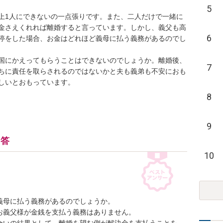
5
上1人にできないの一点張りです。また、二人だけで一緒に
金さえくれれば離婚すると言っています。しかし、義父も高
6
停をした場合、お金はどれほど義母に払う義務があるのでし
国にかえってもらうことはできないのでしょうか。離婚後、
7
ちに責任を取らされるのではないかと夫も義弟も不安におも
いとおもっています。

8
9
回答
10
母に払う義務があるのでしょうか。

義父様が金銭を支払う義務はありません。
