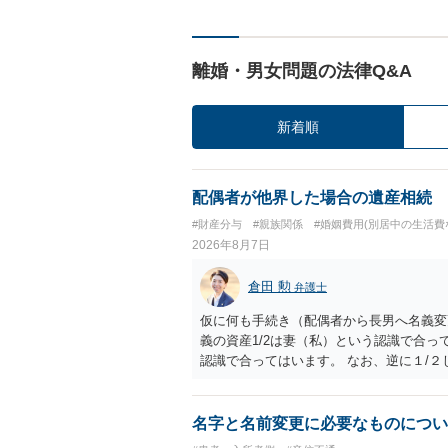
離婚・男女問題の法律Q&A
新着順
配偶者が他界した場合の遺産相続
#財産分与
#親族関係
#婚姻費用(別居中の生活費
2026年8月7日
倉田 勲
弁護士
仮に何も手続き（配偶者から長男へ名義変
義の資産1/2は妻（私）という認識で合っ
認識で合ってはいます。 なお、逆に１/
人に対して自宅の評価額の１/２の代償金
名字と名前変更に必要なものについ