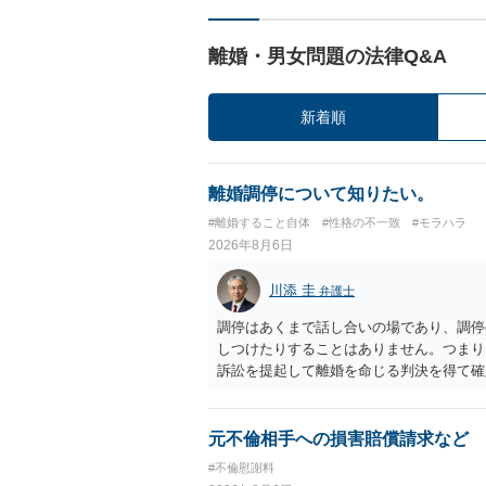
離婚・男女問題の法律Q&A
新着順
離婚調停について知りたい。
#離婚すること自体
#性格の不一致
#モラハラ
2026年8月6日
川添 圭
弁護士
調停はあくまで話し合いの場であり、調停
しつけたりすることはありません。つまり
訴訟を提起して離婚を命じる判決を得て確
するなら、夫が離婚に前向きになるような
ば、夫から「この条件なら離婚してもよい
いかもしれません）。ただ、離婚訴訟をし
元不倫相手への損害賠償請求など
れてしまいますので、注意する必要があり
#不倫慰謝料
淡々と調停不成立にして離婚訴訟で離婚原