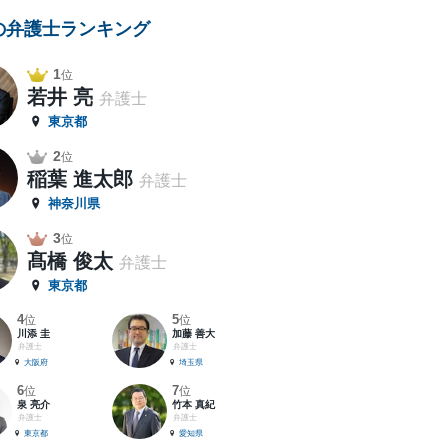
の弁護士ランキング
1
位
若井 亮
弁護士
東京都
2
位
稲葉 進太郎
弁護士
神奈川県
3
位
髙橋 俊太
弁護士
東京都
4
5
位
位
川添 圭
加藤 善大
弁護士
弁護士
大阪府
埼玉県
6
7
位
位
泉 亮介
竹本 真紀
弁護士
弁護士
東京都
愛知県