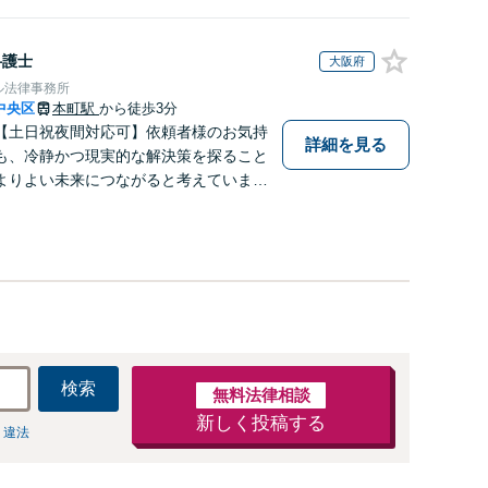
弁護士
大阪府
ル法律事務所
中央区
本町駅
から徒歩3分
【土日祝夜間対応可】依頼者様のお気持
詳細を見る
も、冷静かつ現実的な解決策を探ること
よりよい未来につながると考えていま
事件・相続など何でもご相談ください。
検索
無料法律相談
新しく投稿する
 違法