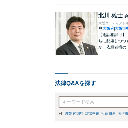
北川 雄士
大阪グラディアト
大阪府
大阪市
|
【電話相談可】
ちに配慮しつつ
が、依頼者様の
す。離婚・刑事
法律Q&Aを探す
例）
離婚 慰謝料
誹謗中傷
相続 遺産
著作物