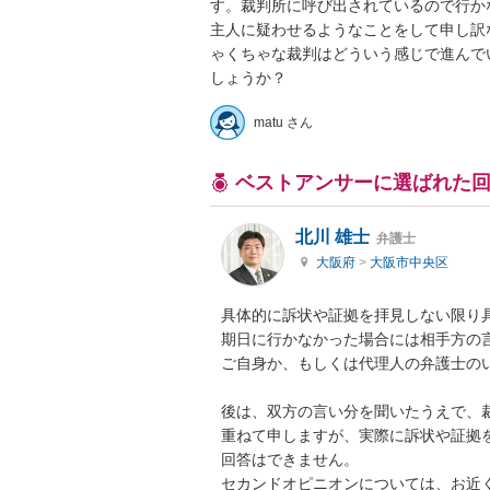
す。裁判所に呼び出されているので行か
主人に疑わせるようなことをして申し訳
ゃくちゃな裁判はどういう感じで進んで
matu さん
ベストアンサーに選ばれた
北川 雄士
弁護士
大阪府
>
大阪市中央区
具体的に訴状や証拠を拝見しない限り具
期日に行かなかった場合には相手方の言
ご自身か、もしくは代理人の弁護士のい
後は、双方の言い分を聞いたうえで、裁
重ねて申しますが、実際に訴状や証拠
回答はできません。

セカンドオピニオンについては、お近