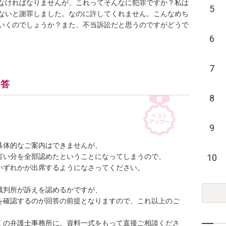
なければなりませんが、これってそんなに犯罪ですか？私は
5
ないと謝罪しました。なのに許してくれません。こんなめち
いくのでしょうか？また、不当訴訟だと思うのですがどうで
6
7
回答
8
9
体的なご案内はできませんが、

10
い分を全部認めたということになってしまうので、

ずれかが出席するようになさってください。

判所が訴えを認めるかですが、

を確認するのが回答の前提となりますので、これ以上のご
くの弁護士事務所に、資料一式をもって直接ご相談くださ