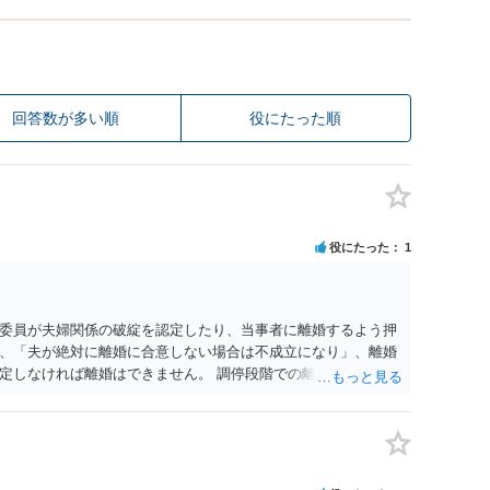
回答数が多い順
役にたった順
役にたった
1
委員が夫婦関係の破綻を認定したり、当事者に離婚するよう押
、「夫が絶対に離婚に合意しない場合は不成立になり」、離婚
定しなければ離婚はできません。 調停段階での離婚成立を希望
条件提示をする等、模索するほかありません（極端な話をいえ
」として提示された条件を全部丸呑みする、という方法しかな
たくないという考えを見透かされてしまうと、逆に足下を見ら
ます。 夫が離婚に抵抗する可能性が高いのであれば、むしろ
因を主張し、判決へ持っていく方が近道であることも少なくあ