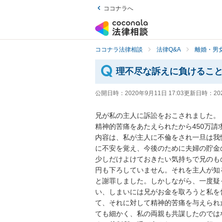
ココナラへ
ココナラ法律相談
法律Q&A
離婚・男
理不尽な訴えに負けるこ
公開日時：
2020年9月11日 17:03
更新日時：
20
兄が私の主人に訴訟をおこされました。

精神的苦痛をあたえられたから450万請求
内容は、私が主人に不倫をされ一旦は我
に不安を覚え、今後のために夫婦の貯金
少しだけよけておきたい気持ちで兄のも
円も下ろしていません。それを主人が知
と謝罪しました。しかしながら、一度疑
い、しまいには兄がお金を取ろうと私を
て、それに対して精神的苦痛を与えられ
ても細かく、私の両親も共謀したのでは