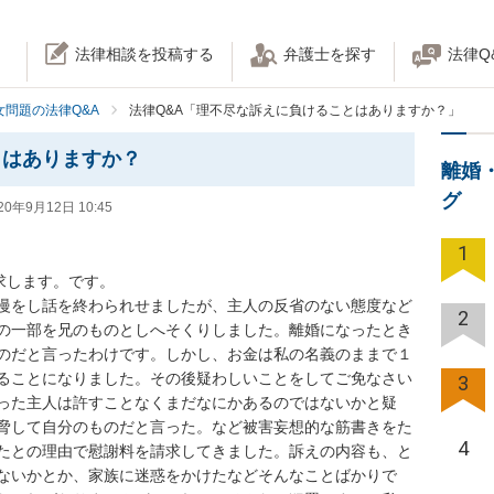
法律相談を投稿する
弁護士を探す
法律Q
女問題の法律Q&A
法律Q&A「理不尽な訴えに負けることはありますか？」
とはありますか？
離婚
グ
20年9月12日 10:45
1
します。です。

慢をし話を終わられせましたが、主人の反省のない態度など
2
の一部を兄のものとしへそくりしました。離婚になったとき
のだと言ったわけです。しかし、お金は私の名義のままで１
ることになりました。その後疑わしいことをしてご免なさい
3
った主人は許すことなくまだなにかあるのではないかと疑
脅して自分のものだと言った。など被害妄想的な筋書きをた
4
たとの理由で慰謝料を請求してきました。訴えの内容も、と
ないかとか、家族に迷惑をかけたなどそんなことばかりで