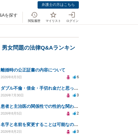
弁護士の方はこちら
&Aを探す
閲覧履歴
マイリスト
ログイン
・男女問題の法律Q&Aランキン
離婚時の公正証書の内容について
6
2026年8月3日
ダブル不倫・借金・手切れ金だと思っていたお金を1年後いまさら脅迫罪として通知書が来てまとめて請求
3
2026年7月30日
患者と主治医の関係性での性的な関わりからのトラブル
2
2026年8月5日
名字と名前を変更することは可能なのか？
3
2026年8月2日