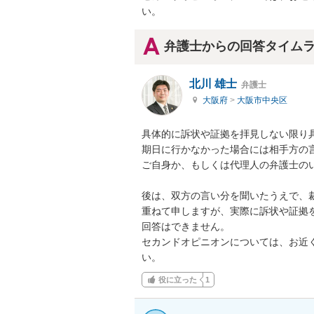
い。
弁護士からの回答タイム
北川 雄士
弁護士
大阪府
>
大阪市中央区
具体的に訴状や証拠を拝見しない限り具
期日に行かなかった場合には相手方の言
ご自身か、もしくは代理人の弁護士のい
後は、双方の言い分を聞いたうえで、裁
重ねて申しますが、実際に訴状や証拠
回答はできません。

セカンドオピニオンについては、お近
い。
役に立った
1