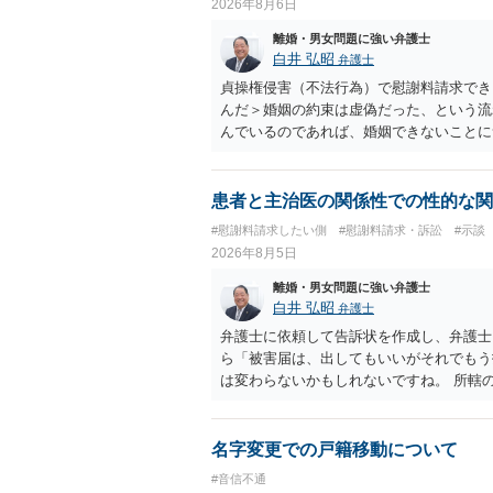
2026年8月6日
りません。見通し等を含め、弁護士へ相談
離婚・男女問題に強い弁護士
白井 弘昭
弁護士
貞操権侵害（不法行為）で慰謝料請求でき
んだ＞婚姻の約束は虚偽だった、という流
んでいるのであれば、婚姻できないことに
謝料は高額にならないように思われます。
患者と主治医の関係性での性的な関
#慰謝料請求したい側
#慰謝料請求・訴訟
#示談
2026年8月5日
離婚・男女問題に強い弁護士
白井 弘昭
弁護士
弁護士に依頼して告訴状を作成し、弁護士
ら「被害届は、出してもいいがそれでもう
は変わらないかもしれないですね。 所轄
ですが、実際に捜査をするのは、結局所轄
す。 一度、最寄りの「刑事に強い」とう
ご参考まで。
名字変更での戸籍移動について
#音信不通