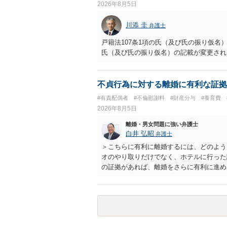
2026年8月5日
川添 圭
弁護士
戸籍法107条1項の氏（及び氏の振り仮
氏（及び氏の振り仮名）の記載が変更され
不貞行為に対する離婚に有利な証拠
#有責配偶者
#不倫慰謝料
#財産分与
#養育費
2026年8月5日
離婚・男女問題に強い弁護士
白井 弘昭
弁護士
＞こちらに有利に離婚するには、どのよう
オのやり取りだけでなく、ホテルに行った
の証拠があれば、離婚をさらに有利に進め
きると思われます。 ただし、不貞発覚後
がありますので、ご注意ください。 以上