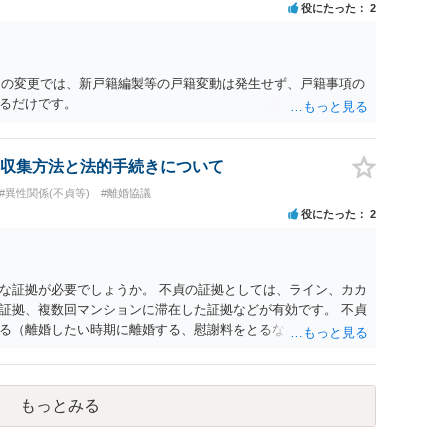
役にたった
2
名）の変更では、新戸籍編製等の戸籍変動は発生せず、戸籍事項の
るだけです。
収集方法と法的手続きについて
#異性関係(不貞等)
#離婚協議
役にたった
2
な証拠が必要でしょうか。 不貞の証拠としては、ライン、カカ
証拠、複数回マンションに滞在した証拠などが有効です。 不貞
る（離婚したい時期に離婚する、慰謝料をとるなど）ことがで
、長期間同居を続けると、不貞を許したとの評価につながる場合
、ご参考まで。
もっとみる