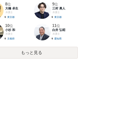
8
9
位
位
大橋 卓生
三村 勇人
弁護士
弁護士
東京都
東京都
10
11
位
位
小杉 和
白井 弘昭
弁護士
弁護士
京都府
愛知県
もっと見る