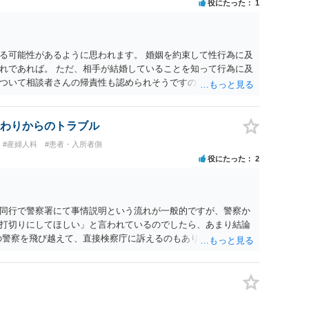
役にたった
1
・依頼した方がよいと思います。
る可能性があるように思われます。 婚姻を約束して性行為に及
れであれば。 ただ、相手が結婚していることを知って行為に及
ついて相談者さんの帰責性も認められそうですので、あまり慰
 一度、最寄りの弁護士に相談してみてください。
わりからのトラブル
#産婦人科
#患者・入所者側
役にたった
2
同行で警察署にて事情説明という流れが一般的ですが、警察か
打切りにしてほしい」と言われているのでしたら、あまり結論
の警察を飛び越えて、直接検察庁に訴えるのもありかもしれない
だと思われますので、やはり結論は変わらないかもしれないで
たっている弁護士に相談してみてはいかがでしょうか。 以上、