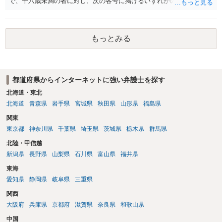
で、十六歳未満の者に対し、次の各号に掲げるいずれかの行為をした
者（当該十六歳未満の者が十三歳以上である場合については、その者
が生まれた日より五年以上前の日に生まれた者に限る。）は、一年以
下の拘禁刑又は五十万円以下の罰金に処する。 一 威迫し、偽計を用
もっとみる
い又は誘惑して面会を要求すること。 二 拒まれたにもかかわらず、
反復して面会を要求すること。 三 金銭その他の利益を供与し、又は
その申込み若しくは約束をして面会を要求すること。 2前項の罪を犯
し、よってわいせつの目的で当該十六歳未満の者と面会をした者は、
都道府県からインターネットに強い弁護士を探す
二年以下の拘禁刑又は百万円以下の罰金に処する。
北海道・東北
北海道
青森県
岩手県
宮城県
秋田県
山形県
福島県
関東
東京都
神奈川県
千葉県
埼玉県
茨城県
栃木県
群馬県
北陸・甲信越
新潟県
長野県
山梨県
石川県
富山県
福井県
東海
愛知県
静岡県
岐阜県
三重県
関西
大阪府
兵庫県
京都府
滋賀県
奈良県
和歌山県
中国