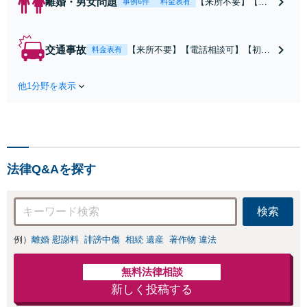
離婚・男女問題
【来所不要】【電
事例6件
料金表有
話相談可】親権／
婚姻費用／不倫慰
謝料／別居などの
交通事故
【来所不要】【電話相談可】【初回
料金表有
争点を整理し、見
相談無料】治療中から、賠償額・過
通しと方針を提示
失割合・後遺障害の見通しを整理
します。
他1分野を表示
し、納得感ある解決を目指します。
法律Q&Aを探す
検索
例）
離婚 慰謝料
誹謗中傷
相続 遺産
著作物 違法
無料法律相談
新しく投稿する