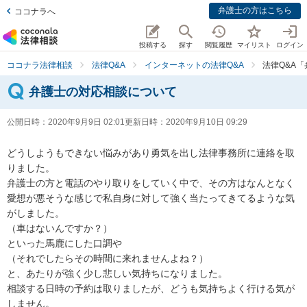
弁護士の方はこちら
ココナラへ
投稿する
探す
閲覧履歴
マイリスト
ログイン
ココナラ法律相談
法律Q&A
インターネットの法律Q&A
法律Q&A
弁護士の対応相談について
公開日時：
2020年9月9日 02:01
更新日時：
2020年9月10日 09:29
どうしようもできない悩みがあり勇気を出し法律事務所に連絡を取
りました。

弁護士の方と電話のやり取りをしていく中で、その方はなんとなく
愛想が悪そうな感じで私自身に対して強く当たってきてるような気
がしました。

（車はないんですか？）

といった馬鹿にした口調や

（それでしたらその時間に来れませんよね？）

と、あたりが強く少し悲しい気持ちになりました。

相談する日時の予約は取りましたが、どうも気持ちよく行ける気が
しません。
