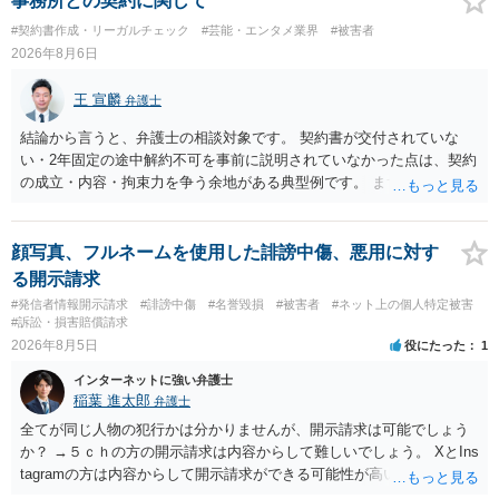
事務所との契約に関して
#契約書作成・リーガルチェック
#芸能・エンタメ業界
#被害者
2026年8月6日
王 宣麟
弁護士
結論から言うと、弁護士の相談対象です。 契約書が交付されていな
い・2年固定の途中解約不可を事前に説明されていなかった点は、契約
の成立・内容・拘束力を争う余地がある典型例です。 まずは、運営と
のやり取り、規約のスクショ等の証拠を集めて、弁護士に相談されて
みてはいかがでしょうか。 また同時並行で（もしまだされていないの
であれば）書面で退所意思の明確化はしておくべきだと考えます。
顔写真、フルネームを使用した誹謗中傷、悪用に対す
る開示請求
#発信者情報開示請求
#誹謗中傷
#名誉毀損
#被害者
#ネット上の個人特定被害
#訴訟・損害賠償請求
2026年8月5日
役にたった
1
インターネットに強い弁護士
稲葉 進太郎
弁護士
全てが同じ人物の犯行かは分かりませんが、開示請求は可能でしょう
か？ →５ｃｈの方の開示請求は内容からして難しいでしょう。 XとIns
tagramの方は内容からして開示請求ができる可能性が高いでしょう。
ただ、アカウントが削除されていると開示請求は失敗する可能性が高