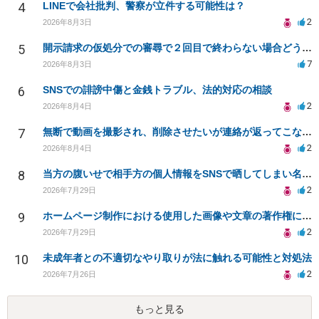
4
LINEで会社批判、警察が立件する可能性は？
2
2026年8月3日
5
開示請求の仮処分での審尋で２回目で終わらない場合どうしたらいいですか
7
2026年8月3日
6
SNSでの誹謗中傷と金銭トラブル、法的対応の相談
2
2026年8月4日
7
無断で動画を撮影され、削除させたいが連絡が返ってこない。
2
2026年8月4日
8
当方の腹いせで相手方の個人情報をSNSで晒してしまい名誉毀損させてしまったかもしれない
2
2026年7月29日
9
ホームページ制作における使用した画像や文章の著作権について
2
2026年7月29日
10
未成年者との不適切なやり取りが法に触れる可能性と対処法
2
2026年7月26日
もっと見る