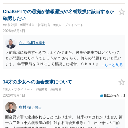
いでしょう。７月中にアカウントが削除されている場合、今から進め
ても失敗する可能性が高いように思われます。 相手を特定できた場
ChatGPTでの愚痴が情報漏洩や名誉毀損に該当するか
合、相手に全ての弁護士費用を負担させることは可能でしょうか？ →
確認したい
訴訟外の交渉で相手方が認めれば負担させることができるでしょう。
#名誉毀損
#風評被害・営業妨害
#個人・プライベート
訴訟で判決となった場合は、実際の弁護士費用が認められる場合と認
2026年8月4日
められない場合があり何ともいえないところでしょう。
白井 弘昭
弁護士
＞前職場に報告すべきでしょうか？また、民事や刑事ではどういうこ
とが問題になりそうでしょうか？ おそらく、何らの問題もないと思い
ます。 学習機能をＯＮにして相談した場合、Ｃｈａｔｇｐｔがｏｐｅ
ｎＡＩに相談内容を蓄積し、他の質問者への何らかの回答の際に参照
する可能性がありますが、個人名や会社名を特定していない限り、一
般論として抽象化されて回答に織り込まれる可能性が生じるにすぎま
14才の少女への面会要求について
せんので、その情報自体が、秘密情報に当たるとは思えませんし、名
#個人・プライベート
#加害者
#被害者
誉棄損として、個人や会社に対する誹謗中傷の不特定多数への公開に
2026年8月4日
役にたった
1
当たるとも思われません。 もちろん、誰がその内容をｃｈａｔｇｐｔ
に入力したかも第三者にしられることはないので、個人や会社の特定
奥村 徹
弁護士
をせずに書き込んだことで（おそらく特定して書き込んだとして
も）、相談者さんが刑事民事の責任に問われることはないでしょう。
面会要求罪で逮捕されることはあります。 確率の％はわかりません 第
私見ながらご参考まで。
一八二条（十六歳未満の者に対する面会要求等） 1 わいせつの目的