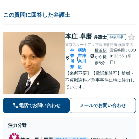
この質問に回答した弁護士
本庄 卓磨
弁護士
神奈川県
東京スタートアップ法律事務所 横浜支店
神
横浜
横浜駅
営業時間：00:0
奈
市神
0~23:55（平
から徒
|
川
奈川
日）
歩5分
県
区
【来所不要】【電話相談可】離婚・
不貞慰謝料／刑事事件に特に注力し
ています。
電話でお問い合わせ
メールでお問い合わせ
注力分野