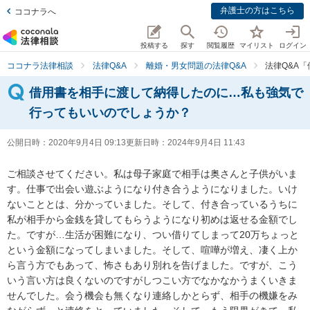
弁護士の方はこちら
ココナラへ
投稿する
探す
閲覧履歴
マイリスト
ログイン
ココナラ法律相談
法律Q&A
離婚・男女問題の法律Q&A
法律Q&A
借用書を相手に渡して納得したのに…私も強気で
行ってもいいのでしょうか？
公開日時：
2020年9月4日 09:13
更新日時：
2024年9月4日 11:43
ご相談させてください。私は母子家庭で相手は奥さんと子供がいま
す。仕事で出会い遊ぶようになり付き合うようになりました。いけ
ないこととは、分かっていました。そして、付き合っているうちに
私が相手から金銭を貸してもらうようになり初めは返せる金額でし
た。ですが…生活が困難になり、つい借りてしまって20万ちょっと
という金額になってしまいました。そして、喧嘩が増え、凄く上か
ら言う方でもあって、怖さもあり別れを告げました。ですが、こう
いう言い方は良くないのですがしつこい方でなかなかうまくいきま
せんでした。会う機会も無くなり連絡しかとらず、相手の機嫌をみ