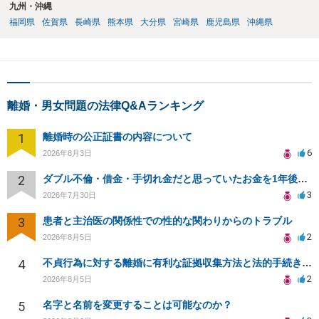
九州・沖縄
福岡県
佐賀県
長崎県
熊本県
大分県
宮崎県
鹿児島県
沖縄県
離婚・男女問題の法律Q&Aランキング
1
離婚時の公正証書の内容について
6
2026年8月3日
2
ダブル不倫・借金・手切れ金だと思っていたお金を1年後いまさら脅迫罪として通知書が来てまとめて請求
3
2026年7月30日
3
患者と主治医の関係性での性的な関わりからのトラブル
2
2026年8月5日
4
不貞行為に対する離婚に有利な証拠収集方法と法的手続きについて
2
2026年8月5日
5
名字と名前を変更することは可能なのか？