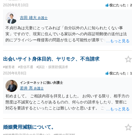
2026年8月10日
役にたった
2
吉田 雄大
弁護士
不貞行為は元妻にとってみれば「自分以外の人に知られたくない事
実」ですので、現実に住んでいる家以外への内容証明郵便の送付は法
的にプライバシー権侵害の問題が生じる可能性が濃厚です。ですの
で、お勧めできません。
出会いサイト身体目的、ヤリモク、不当請求
#被害者
#音信不通
#訴訟・損害賠償請求
2026年8月8日
役にたった
1
インターネットに強い弁護士
若井 亮
弁護士
初めまして。 ご相談内容を拝見しました。 お伺いする限り、相手方の
態度は不誠実なところがあるものの、何らかの請求をしたり、警察に
対応を要請するといったことは難しいかと思います。 ご参考になれば
幸いです。
婚姻費用減額について。
#婚姻費用(別居中の生活費など)
#離婚の慰謝料