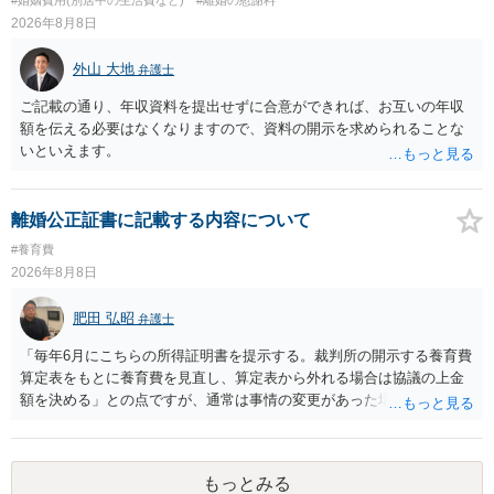
2026年8月8日
外山 大地
弁護士
ご記載の通り、年収資料を提出せずに合意ができれば、お互いの年収
額を伝える必要はなくなりますので、資料の開示を求められることな
いといえます。
離婚公正証書に記載する内容について
#養育費
2026年8月8日
肥田 弘昭
弁護士
「毎年6月にこちらの所得証明書を提示する。裁判所の開示する養育費
算定表をもとに養育費を見直し、算定表から外れる場合は協議の上金
額を決める」との点ですが、通常は事情の変更があった場合に変更し
ますので妥当とまでは言えないかと思います。「養育費は当初予測出
来なかった事情の変更により双方協議の上増減出来る」と「通知義務
に勤務先」が含まれているので、私に収入が入った事は相手に通知が
もっとみる
行く事になり、上記のような文言が無くても養育費の見直しは適宜出