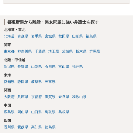
来るかと思うのですが違うのでしょうか？との点はそのとおりかと思
います。養育費は事情の変更があった場合に変更するので毎年見直す
ことはあまりないです。ご参考にしてください。
都道府県から離婚・男女問題に強い弁護士を探す
北海道・東北
北海道
青森県
岩手県
宮城県
秋田県
山形県
福島県
関東
東京都
神奈川県
千葉県
埼玉県
茨城県
栃木県
群馬県
北陸・甲信越
新潟県
長野県
山梨県
石川県
富山県
福井県
東海
愛知県
静岡県
岐阜県
三重県
関西
大阪府
兵庫県
京都府
滋賀県
奈良県
和歌山県
中国
広島県
岡山県
山口県
鳥取県
島根県
四国
香川県
愛媛県
高知県
徳島県