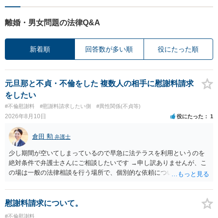
離婚・男女問題の法律Q&A
新着順
回答数が多い順
役にたった順
元旦那と不貞・不倫をした 複数人の相手に慰謝料請求
をしたい
#不倫慰謝料
#慰謝料請求したい側
#異性関係(不貞等)
2026年8月10日
役にたった
1
倉田 勲
弁護士
少し期間が空いてしまっているので早急に法テラスを利用というのを
絶対条件で弁護士さんにご相談したいです →申し訳ありませんが、こ
の場は一般の法律相談を行う場所で、個別的な依頼についてやり取り
することが禁止されています。 弁護士に依頼を前提に相談したいとい
うことでしたら、ココナラ法律相談の「弁護士検索」で法テラス利用
可能な弁護士に直接お問い合わせください。
慰謝料請求について。
#不倫慰謝料