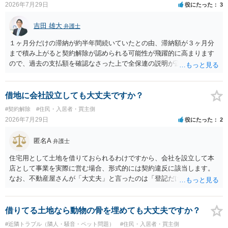
2026年7月29日
役にたった
3
吉田 雄大
弁護士
１ヶ月分だけの滞納が約半年間続いていたとの由、滞納額が３ヶ月分
まで積み上がると契約解除が認められる可能性が飛躍的に高まります
ので、過去の支払額を確認なさった上で全保連の説明が正しければ、
全部又は一部を支払うのが最善の方法です。 約半年間も放置されてい
た理由は気になるところですが、中身のある返答は期待できないと思
います。
借地に会社設立しても大丈夫ですか？
#契約解除
#住民・入居者・買主側
2026年7月29日
役にたった
2
匿名A
弁護士
住宅用として土地を借りておられるわけですから、会社を設立して本
店として事業を実際に営む場合、形式的には契約違反に該当します。
なお、不動産屋さんが「大丈夫」と言ったのは「登記だけなら実務上
トラブルになることは少ない」という経験則に基づいたものと推測さ
れますが、これは法的な保証ではありません。 ただ、解除まで認めら
れるかどうかについては信頼関係が破壊されたかどうかで判断されま
借りてる土地なら動物の骨を埋めても大丈夫ですか？
すので、建物を事務所・店舗用に大きく改築する等までなさらない限
#近隣トラブル（隣人・騒音・ペット問題）
#住民・入居者・買主側