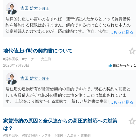
吉田 雄大
弁護士
法律的に正しい言い方をすれば、連帯保証人だからといって賃貸借契
約を解約する権限はありません。解約できるのは亡くなられた本人の
法定相続人だけであるのが一応の建前です。他方、法律論はさてお
き、事実上であれ明渡が完了すれば賃貸人としてはそれ以上のことを
する動機づけがなくなります。 今回進められつつある手続はあくまで
も、建物を賃貸人に一日も早く明け渡すための便宜的方法として理解
地代値上げ時の契約書について
するのが良いと思います。またその方法で進めた方が、連帯保証人で
#賃料回収
#オーナー・売主側
あるお知り合いさんにとっても、自身の経済的負担を最小限に食い止
2026年7月30日
役にたった
1
められるため望ましいやり方だといえます。
吉田 雄大
弁護士
居住用の建物所有が賃貸借契約の目的ですので、現在の契約を前提と
しても賃借人がそれ以外の目的で土地を使うことは禁止されていま
す。 上記をより際立たせる意味で、新しい契約書に事業用として用い
ることを禁止する旨を明記することは理に適ったものです。 契約締結
交渉である以上賃借人が拒んだ場合には入りませんが、提案するのは
良い方法と思います。
家賃滞納の原因と全保連からの高圧的対応への対策
は？
#賃料回収
#賃貸契約トラブル
#住民・入居者・買主側