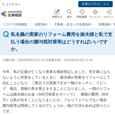
弁護士の方はこちら
ココナラへ
投稿する
探す
閲覧履歴
マイリスト
ログイン
ココナラ法律相談
法律Q&A
不動産・住まいの法律Q&A
法律Q&A
私名義の実家のリフォーム費用を娘夫婦と私で支
払う場合の贈与税対策等はどうすればいいです
か。
公開日時：
2020年8月31日 12:33
更新日時：
2024年9月4日 11:43
今年、私の父親が亡くなり実家を相続登記しました。空き家になら
ないように対策をしているときに、娘夫婦が実家をリフォームして
住むことになり、二階立ての実家ですが一階のキッチン、リビン
グ、風呂、屋根の葺き替えをすることになりました。一階のリフォ
ームは娘夫婦がお金（500万程度をローンで）、屋根の費用（500
万）は私が出すことになりましたが、フルリフォームでない場合、
贈与税等は関係してくるのでしょうか。他の方法があれば知りたい
です。