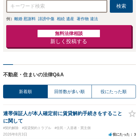
検索
例）
離婚 慰謝料
誹謗中傷
相続 遺産
著作物 違法
無料法律相談
新しく投稿する
不動産・住まいの法律Q&A
新着順
回答数が多い順
役にたった順
連帯保証人が本人確定前に賃貸解約手続きをすること
に関して
#契約解除
#賃貸契約トラブル
#住民・入居者・買主側
2026年8月3日
役にたった
3