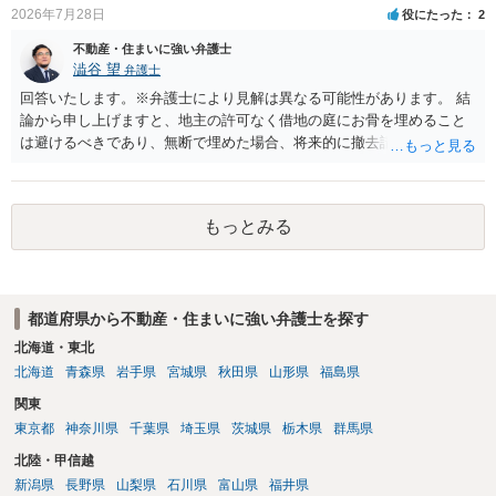
り、リスクはそれほど大きくないかもしれません。 しかしそれでも、
2026年7月28日
役にたった
2
大家さんが契約違反を口実に、将来の更新時に更新料の上乗せを要求
したり、立ち退きを迫る材料に使ったりする可能性は否定できませ
不動産・住まいに強い弁護士
ん。
澁谷 望
弁護士
回答いたします。※弁護士により見解は異なる可能性があります。 結
論から申し上げますと、地主の許可なく借地の庭にお骨を埋めること
は避けるべきであり、無断で埋めた場合、将来的に撤去請求や退去時
の損害賠償（原状回復費用）を求められるリスクがあります。 法律
上、自分のペットの遺骨を埋める行為自体は墓地埋葬法違反や不法投
棄には該当しないため、犯罪になるわけではありません。しかし、建
もっとみる
物の所有者は質問者様であっても、土地の所有権はあくまで地主にあ
ります。そのため、地主に無断でお骨を埋める行為は、他人の所有権
を侵害する行為や、借地人としての善管注意義務違反とみなされる可
能性が高いのが私見です。 どうしてもお近くで供養されたい場合は、
都道府県から不動産・住まいに強い弁護士を探す
事前に地主へ相談して許可を得るか、土地に直接埋めずに大きめの鉢
植え等で供養する「プランター葬」や、ペット霊園等への納骨を検討
北海道・東北
されるのが確実かと思います。
北海道
青森県
岩手県
宮城県
秋田県
山形県
福島県
関東
東京都
神奈川県
千葉県
埼玉県
茨城県
栃木県
群馬県
北陸・甲信越
新潟県
長野県
山梨県
石川県
富山県
福井県