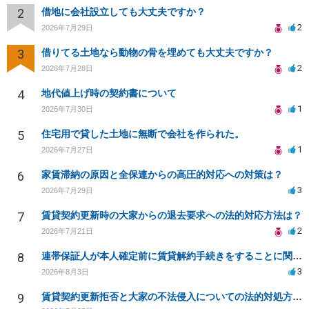
2
借地に会社設立しても大丈夫ですか？
2
2026年7月29日
3
借りてる土地なら動物の骨を埋めても大丈夫ですか？
2
2026年7月28日
4
地代値上げ時の契約書について
1
2026年7月30日
5
住宅用で貸した土地に無断で会社を作られた。
1
2026年7月27日
6
家賃滞納の原因と全保連からの高圧的対応への対策は？
3
2026年7月29日
7
賃貸契約更新時の大家からの退去要求への法的対応方法は？
2
2026年7月21日
8
連帯保証人が本人確定前に賃貸解約手続きをすることに関して
3
2026年8月3日
9
賃貸契約更新拒否と大家の不法侵入についての法的対処方法は？