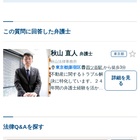
この質問に回答した弁護士
秋山 直人
弁護士
東京都
秋山法律事務所
東京都
新宿区
四ツ谷駅
から徒歩3分
|
不動産に関するトラブル解
詳細を見
決に特化しています。２４
る
年間の弁護士経験を活かし
ます。 【初回相談60分以
内11,000円（消費税別）】
不動産トラブル解決に特化
したサイト→http://fudosan
-lawyer-akiyama.com/
法律Q&Aを探す