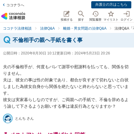
弁護士の方はこちら
ココナラへ
投稿する
探す
閲覧履歴
マイリスト
ログイン
ココナラ法律相談
法律Q&A
離婚・男女問題の法律Q&A
法律Q&A
不倫相手の親へ手紙を書く事
公開日時：
2020年8月30日 10:12
更新日時：
2024年5月23日 20:26
夫の不倫相手が、何度もバレて謝罪や慰謝料を払っても、関係を切
りません。

夫は、彼女の事は性の対象であり、都合が良すぎて切れないと白状
しました為彼女自身から関係を絶たないと終わらないと思っていま
す。

彼女は実家暮らしなのですが、ご両親への手紙で、不倫を辞めるよ
う諭して下さるようお願いする事は違反行為となりますか？
とんち さん