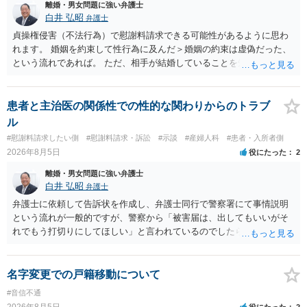
足下を見られてしまいますので、注意する必要があります。 夫が離婚
離婚・男女問題に強い弁護士
に抵抗する可能性が高いのであれば、むしろ淡々と調停不成立にして
白井 弘昭
弁護士
離婚訴訟で離婚原因を主張し、判決へ持っていく方が近道であること
貞操権侵害（不法行為）で慰謝料請求できる可能性があるように思わ
も少なくありません。見通し等を含め、弁護士へ相談・依頼した方が
れます。 婚姻を約束して性行為に及んだ＞婚姻の約束は虚偽だった、
よいと思います。
という流れであれば。 ただ、相手が結婚していることを知って行為に
及んでいるのであれば、婚姻できないことについて相談者さんの帰責
性も認められそうですので、あまり慰謝料は高額にならないように思
われます。 一度、最寄りの弁護士に相談してみてください。
患者と主治医の関係性での性的な関わりからのトラブ
ル
#慰謝料請求したい側
#慰謝料請求・訴訟
#示談
#産婦人科
#患者・入所者側
2026年8月5日
役にたった
2
離婚・男女問題に強い弁護士
白井 弘昭
弁護士
弁護士に依頼して告訴状を作成し、弁護士同行で警察署にて事情説明
という流れが一般的ですが、警察から「被害届は、出してもいいがそ
れでもう打切りにしてほしい」と言われているのでしたら、あまり結
論は変わらないかもしれないですね。 所轄の警察を飛び越えて、直接
検察庁に訴えるのもありかもしれないですが、実際に捜査をするの
は、結局所轄だと思われますので、やはり結論は変わらないかもしれ
名字変更での戸籍移動について
ないです。 一度、最寄りの「刑事に強い」とうたっている弁護士に相
#音信不通
談してみてはいかがでしょうか。 以上、ご参考まで。
2026年8月5日
役にたった
2