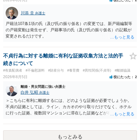
川添 圭
弁護士
戸籍法107条1項の氏（及び氏の振り仮名）の変更では、新戸籍編製等
の戸籍変動は発生せず、戸籍事項の氏（及び氏の振り仮名）の記載が
変更されるだけです。
不貞行為に対する離婚に有利な証拠収集方法と法的手
続きについて
#有責配偶者
#不倫慰謝料
#財産分与
#養育費
#異性関係(不貞等)
#離婚協議
2026年8月5日
役にたった
2
離婚・男女問題に強い弁護士
白井 弘昭
弁護士
＞こちらに有利に離婚するには、どのような証拠が必要でしょうか。
不貞の証拠としては、ライン、カカオのやり取りだけでなく、ホテル
に行った証拠、複数回マンションに滞在した証拠などが有効です。 不
貞の証拠があれば、離婚をさらに有利に進める（離婚したい時期に離
婚する、慰謝料をとるなど）ことができると思われます。 ただし、不
貞発覚後、長期間同居を続けると、不貞を許したとの評価につながる
もっとみる
場合がありますので、ご注意ください。 以上、ご参考まで。