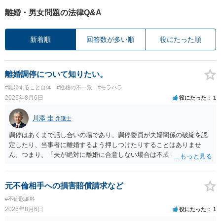
離婚・男女問題の法律Q&A
新着順
回答数が多い順
役にたった順
離婚調停について知りたい。
#離婚すること自体
#性格の不一致
#モラハラ
2026年8月6日
役にたった
1
川添 圭
弁護士
調停はあくまで話し合いの場であり、調停委員が夫婦関係の破綻を認
定したり、当事者に離婚するよう押しつけたりすることはありませ
ん。つまり、「夫が絶対に離婚に合意しない場合は不成立になり」、
離婚訴訟を提起して離婚を命じる判決を得て確定しなければ離婚はで
きません。 調停段階での離婚成立を希望するなら、夫が離婚に前向き
になるような条件提示をする等、模索するほかありません（極端な話
元不倫相手への損害賠償請求など
をいえば、夫から「この条件なら離婚してもよい」として提示された
#不倫慰謝料
条件を全部丸呑みする、という方法しかないかもしれません）。た
2026年8月6日
役にたった
1
だ、離婚訴訟をしたくないという考えを見透かされてしまうと、逆に