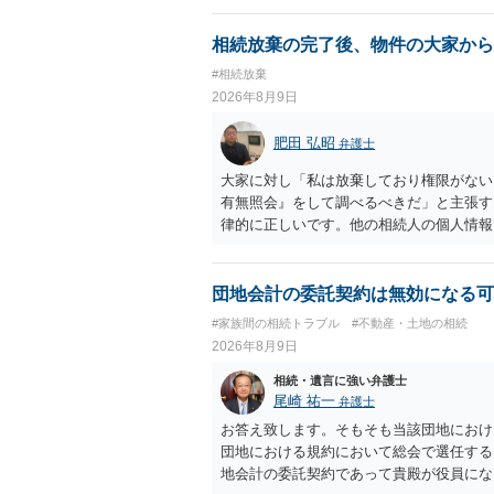
相続放棄の完了後、物件の大家から
#相続放棄
2026年8月9日
肥田 弘昭
弁護士
大家に対し「私は放棄しており権限がない
有無照会』をして調べるべきだ」と主張す
律的に正しいです。他の相続人の個人情報
家としては、相続人を調査して、相続の有
らです。ご参考にしてください。
団地会計の委託契約は無効になる可
#家族間の相続トラブル
#不動産・土地の相続
2026年8月9日
相続・遺言に強い弁護士
尾崎 祐一
弁護士
お答え致します。そもそも当該団地におけ
団地における規約において総会で選任する
地会計の委託契約であって貴殿が役員にな