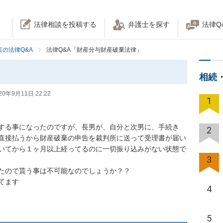
法律相談を投稿する
弁護士を探す
法律Q
の法律Q&A
法律Q&A「財産分与財産破棄法律」
相続
20年9月11日 22:22
1
する事になったのですが、長男が、自分と次男に、手続き
2
直接払うから財産破棄の申告を裁判所に送って受理書が届い
いてから１ヶ月以上経ってるのに一切振り込みがない状態で
3
ので貰う事は不可能なのでしょうか？？

てます
4
5