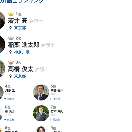
の弁護士ランキング
1
位
若井 亮
弁護士
東京都
2
位
稲葉 進太郎
弁護士
神奈川県
3
位
髙橋 俊太
弁護士
東京都
4
5
位
位
川添 圭
加藤 善大
弁護士
弁護士
大阪府
埼玉県
6
7
位
位
泉 亮介
竹本 真紀
弁護士
弁護士
東京都
愛知県
8
9
位
位