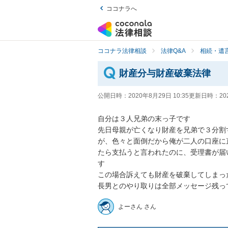
ココナラへ
ココナラ法律相談
法律Q&A
相続・遺言
財産分与財産破棄法律
公開日時：
2020年8月29日 10:35
更新日時：
20
自分は３人兄弟の末っ子です

先日母親が亡くなり財産を兄弟で３分割
が、色々と面倒だから俺が二人の口座に
たら支払うと言われたのに、受理書が届
す

この場合訴えても財産を破棄してしまった
長男とのやり取りは全部メッセージ残っ
よーさん さん