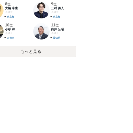
8
9
位
位
大橋 卓生
三村 勇人
弁護士
弁護士
東京都
東京都
10
11
位
位
小杉 和
白井 弘昭
弁護士
弁護士
京都府
愛知県
もっと見る