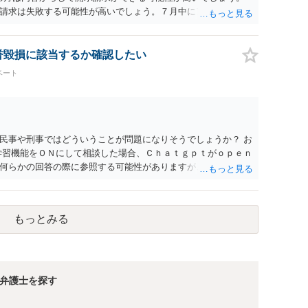
請求は失敗する可能性が高いでしょう。７月中にアカウントが
する可能性が高いように思われます。 相手を特定できた場合、
は可能でしょうか？ →訴訟外の交渉で相手方が認めれば負担さ
なった場合は、実際の弁護士費用が認められる場合と認められ
名誉毀損に該当するか確認したい
ょう。
ベート
民事や刑事ではどういうことが問題になりそうでしょうか？ お
学習機能をＯＮにして相談した場合、Ｃｈａｔｇｐｔがｏｐｅｎ
何らかの回答の際に参照する可能性がありますが、個人名や会
抽象化されて回答に織り込まれる可能性が生じるにすぎません
とは思えませんし、名誉棄損として、個人や会社に対する誹謗
われません。 もちろん、誰がその内容をｃｈａｔｇｐｔに入力
もっとみる
、個人や会社の特定をせずに書き込んだことで（おそらく特定
刑事民事の責任に問われることはないでしょう。 私見ながらご
弁護士を探す