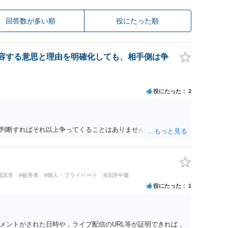
回答数が多い順
役にたった順
容する意思と理由を明確化しても、相手側は争
役にたった
2
判断すればそれ以上争ってくることはありません。
償請求
#被害者
#個人・プライベート
#誹謗中傷
役にたった
1
メントがされた日時や，ライブ配信のURL等が証明できれば，