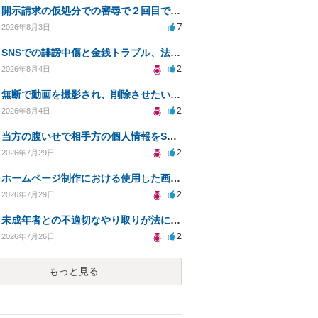
開示請求の仮処分での審尋で２回目で終わらない場合どうしたらいいですか
7
2026年8月3日
SNSでの誹謗中傷と金銭トラブル、法的対応の相談
2
2026年8月4日
無断で動画を撮影され、削除させたいが連絡が返ってこない。
2
2026年8月4日
当方の腹いせで相手方の個人情報をSNSで晒してしまい名誉毀損させてしまったかもしれない
2
2026年7月29日
ホームページ制作における使用した画像や文章の著作権について
2
2026年7月29日
未成年者との不適切なやり取りが法に触れる可能性と対処法
2
2026年7月26日
もっと見る