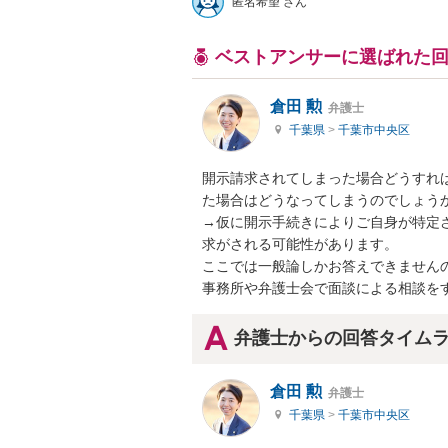
匿名希望 さん
ベストアンサーに選ばれた
倉田 勲
弁護士
千葉県
>
千葉市中央区
開示請求されてしまった場合どうすれ
た場合はどうなってしまうのでしょうか
→仮に開示手続きによりご自身が特定
求がされる可能性があります。

ここでは一般論しかお答えできません
事務所や弁護士会で面談による相談を
弁護士からの回答タイム
倉田 勲
弁護士
千葉県
>
千葉市中央区