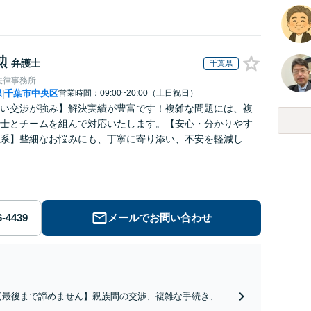
勲
弁護士
千葉県
法律事務所
県
千葉市中央区
営業時間：09:00~20:00（土日祝日）
|
い交渉が強み】解決実績が豊富です！複雑な問題には、複
士とチームを組んで対応いたします。【安心・分かりやす
系】些細なお悩みにも、丁寧に寄り添い、不安を軽減しま
はお気軽にご相談ください。
メールでお問い合わせ
【最後まで諦めません】親族間の交渉、複雑な手続き、全
て対応します！不利な条件で合意してしまう前にご相談く