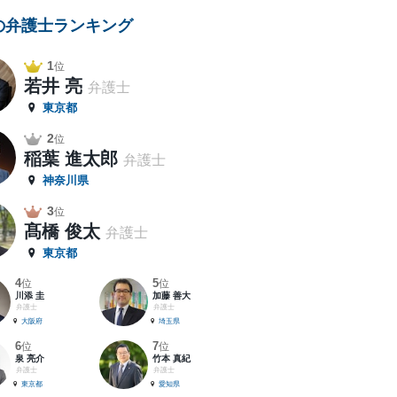
の弁護士ランキング
1
位
若井 亮
弁護士
東京都
2
位
稲葉 進太郎
弁護士
神奈川県
3
位
髙橋 俊太
弁護士
東京都
4
5
位
位
川添 圭
加藤 善大
弁護士
弁護士
大阪府
埼玉県
6
7
位
位
泉 亮介
竹本 真紀
弁護士
弁護士
東京都
愛知県