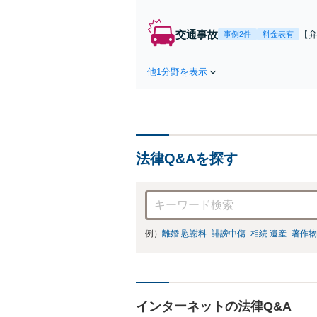
交通事故
【弁
事例2件
料金表有
障
方
他1分野を表示
で
を
法律Q&Aを探す
例）
離婚 慰謝料
誹謗中傷
相続 遺産
著作物
インターネットの法律Q&A