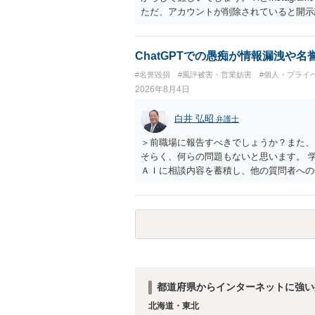
ただ、アカウントが削除されていると開示
削除されている場合、今から進めても失敗
相手に全ての弁護士費用を負担させること
せることができるでしょう。訴訟で判決と
ChatGPTでの愚痴が情報漏洩や
ない場合があり何ともいえないところでし
#名誉毀損
#風評被害・営業妨害
#個人・プライ
2026年8月4日
白井 弘昭
弁護士
＞前職場に報告すべきでしょうか？また、
そらく、何らの問題もないと思います。 
ＡＩに相談内容を蓄積し、他の質問者への
社名を特定していない限り、一般論として
ので、その情報自体が、秘密情報に当たる
中傷の不特定多数への公開に当たるとも思
したかも第三者にしられることはないので
して書き込んだとしても）、相談者さんが
参考まで。
都道府県からインターネットに強い
北海道・東北