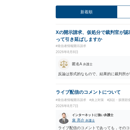
新着順
Xの開示請求、仮処分で裁判官が認
って引き延ばしますか
#発信者情報開示請求
2026年8月8日
匿名A
弁護士
反論は形式的なもので、結果的に裁判所が
ライブ配信のコメントについて
#発信者情報開示請求
#炎上対策
#訴訟・損害賠
2026年8月7日
インターネットに強い弁護士
泉 亮介
弁護士
ライブ配信のコメントであっても，そのコ