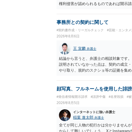
権利侵害が認められるものであれば開示請
事務所との契約に関して
#契約書作成・リーガルチェック
#芸能・エンタメ
2026年8月6日
王 宣麟
弁護士
結論から言うと、弁護士の相談対象です。
説明されていなかった点は、契約の成立・
やり取り、規約のスクショ等の証拠を集め
行で（もしまだされていないのであれば）
顔写真、フルネームを使用した誹謗
#発信者情報開示請求
#誹謗中傷
#名誉毀損
#
2026年8月5日
インターネットに強い弁護士
稲葉 進太郎
弁護士
全てが同じ人物の犯行かは分かりませんが
からして難しいでしょう。 XとInstag