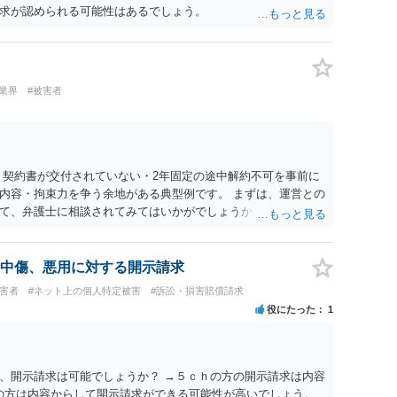
求が認められる可能性はあるでしょう。
業界
#被害者
 契約書が交付されていない・2年固定の途中解約不可を事前に
内容・拘束力を争う余地がある典型例です。 まずは、運営との
て、弁護士に相談されてみてはいかがでしょうか。 また同時並
書面で退所意思の明確化はしておくべきだと考えます。
中傷、悪用に対する開示請求
被害者
#ネット上の個人特定被害
#訴訟・損害賠償請求
役にたった
1
、開示請求は可能でしょうか？ →５ｃｈの方の開示請求は内容
ramの方は内容からして開示請求ができる可能性が高いでしょう。