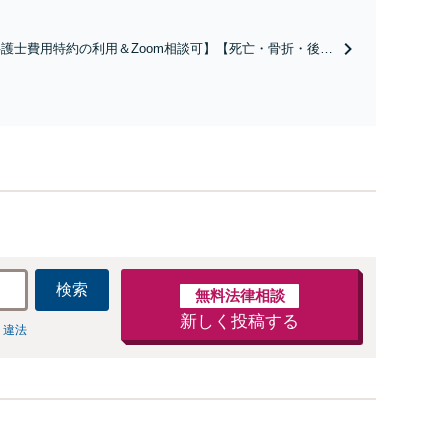
ださい。【土地・不動産】長期化している問題もできる限
り円滑な交渉へと導きます。事業承継／相続放棄も対応可
護士費用特約の利用＆Zoom相談可】【死亡・骨折・後遺
能。【JR千葉駅近く】駐車場あり
害・むち打ち等】交通事故でご家族がなくなってしまった
やお怪我された方はまずご相談ください。ご自身での対応
は損をしてしまうかもしれません。代わりに交渉・手続き
し、負担を軽減。
検索
無料法律相談
新しく投稿する
 違法