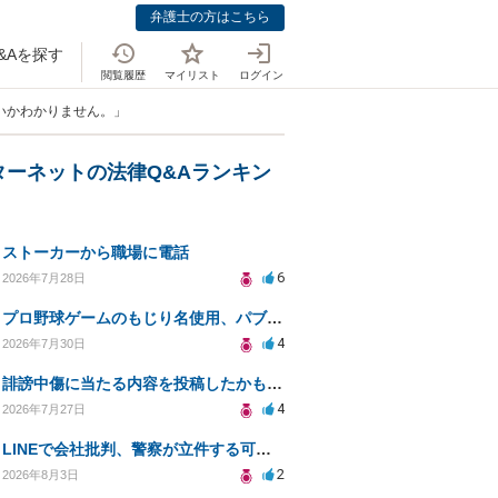
弁護士の方はこちら
&Aを探す
閲覧履歴
マイリスト
ログイン
いかわかりません。」
ターネットの法律Q&Aランキン
ストーカーから職場に電話
6
2026年7月28日
プロ野球ゲームのもじり名使用、パブリシティ権の影響は？
4
2026年7月30日
誹謗中傷に当たる内容を投稿したかもしれない。開示請求や民事刑事裁判に発展しうるのか教えて欲しい。
4
2026年7月27日
LINEで会社批判、警察が立件する可能性は？
2
2026年8月3日