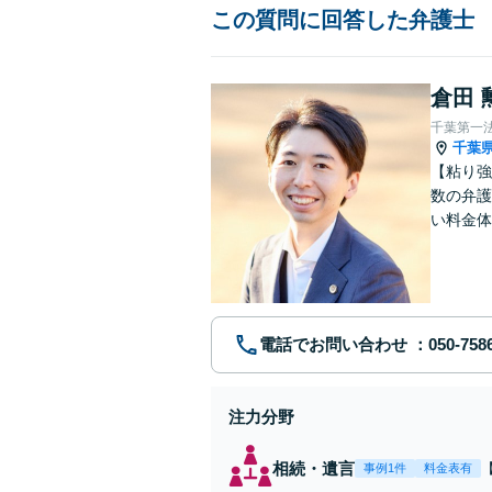
この質問に回答した弁護士
倉田 
千葉第一
千葉
【粘り強
数の弁護
い料金体
す。まず
電話でお問い合わせ
注力分野
相続・遺言
事例1件
料金表有