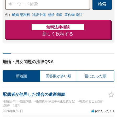
検索
例）
離婚 慰謝料
誹謗中傷
相続 遺産
著作物 違法
無料法律相談
新しく投稿する
離婚・男女問題の法律Q&A
新着順
回答数が多い順
役にたった順
配偶者が他界した場合の遺産相続
#財産分与
#親族関係
#婚姻費用(別居中の生活費など)
#離婚すること自体
#調停
#裁判
2026年8月7日
役にたった
1