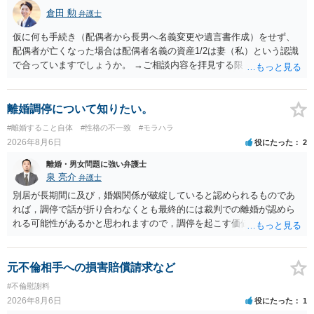
倉田 勲
弁護士
仮に何も手続き（配偶者から長男へ名義変更や遺言書作成）をせず、
配偶者が亡くなった場合は配偶者名義の資産1/2は妻（私）という認識
で合っていますでしょうか。 →ご相談内容を拝見する限りでは、その
認識で合ってはいます。 なお、逆に１/２しか権利がないため、自宅を
完全に所有する場合は、他の相続人に対して自宅の評価額の１/２の代
償金の支払いが必要になります。
離婚調停について知りたい。
#離婚すること自体
#性格の不一致
#モラハラ
2026年8月6日
役にたった
2
離婚・男女問題に強い弁護士
泉 亮介
弁護士
別居が長期間に及び，婚姻関係が破綻していると認められるものであ
れば，調停で話が折り合わなくとも最終的には裁判での離婚が認めら
れる可能性があるかと思われますので，調停を起こす価値はあるよう
に思われます。 もっとも，調停については，お互いの合意がない限り
は調停が成立するということはないため，相手が合意するメリットを
だしてでも調停で終わらせるよう努めるのか，裁判離婚を見据えて調
元不倫相手への損害賠償請求など
停での離婚に固執しないかいずれかの対応は必要となるかと思われま
#不倫慰謝料
す。 お一人で対応するのは難しい側面もありますので弁護士を立てる
2026年8月6日
役にたった
1
ことを検討されると良いかと思われます。