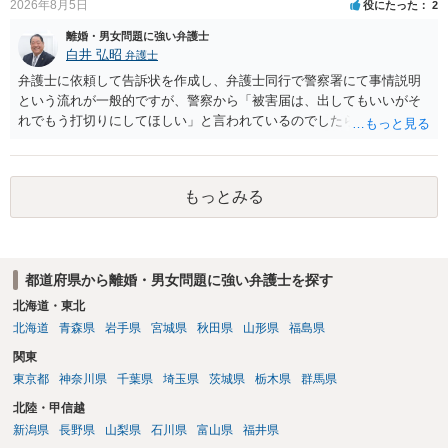
2026年8月5日
役にたった
2
離婚・男女問題に強い弁護士
白井 弘昭
弁護士
弁護士に依頼して告訴状を作成し、弁護士同行で警察署にて事情説明
という流れが一般的ですが、警察から「被害届は、出してもいいがそ
れでもう打切りにしてほしい」と言われているのでしたら、あまり結
論は変わらないかもしれないですね。 所轄の警察を飛び越えて、直接
検察庁に訴えるのもありかもしれないですが、実際に捜査をするの
は、結局所轄だと思われますので、やはり結論は変わらないかもしれ
もっとみる
ないです。 一度、最寄りの「刑事に強い」とうたっている弁護士に相
談してみてはいかがでしょうか。 以上、ご参考まで。
都道府県から離婚・男女問題に強い弁護士を探す
北海道・東北
北海道
青森県
岩手県
宮城県
秋田県
山形県
福島県
関東
東京都
神奈川県
千葉県
埼玉県
茨城県
栃木県
群馬県
北陸・甲信越
新潟県
長野県
山梨県
石川県
富山県
福井県