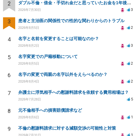
2
ダブル不倫・借金・手切れ金だと思っていたお金を1年後いまさら脅迫罪として通知書が来てまとめて請求
3
2026年7月30日
3
患者と主治医の関係性での性的な関わりからのトラブル
2
2026年8月5日
4
名字と名前を変更することは可能なのか？
3
2026年8月2日
5
名字変更での戸籍移動について
2
2026年8月5日
6
名字の変更で両親の名字以外をえらべるのか？
2
2026年8月4日
7
弁護士に浮気相手への慰謝料請求を依頼する費用相場は？
5
2026年7月28日
8
元不倫相手への損害賠償請求など
1
2026年8月6日
9
不倫の慰謝料請求に対する減額交渉の可能性と対策
1
2026年7月31日