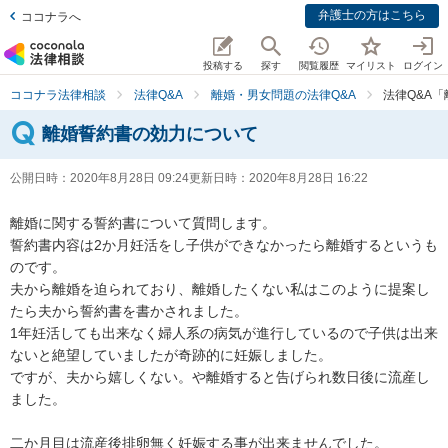
弁護士の方はこちら
ココナラへ
投稿する
探す
閲覧履歴
マイリスト
ログイン
ココナラ法律相談
法律Q&A
離婚・男女問題の法律Q&A
法律Q&A
離婚誓約書の効力について
公開日時：
2020年8月28日 09:24
更新日時：
2020年8月28日 16:22
離婚に関する誓約書について質問します。

誓約書内容は2か月妊活をし子供ができなかったら離婚するというも
のです。

夫から離婚を迫られており、離婚したくない私はこのように提案し
たら夫から誓約書を書かされました。

1年妊活しても出来なく婦人系の病気が進行しているので子供は出来
ないと絶望していましたが奇跡的に妊娠しました。

ですが、夫から嬉しくない。や離婚すると告げられ数日後に流産し
ました。

二か月目は流産後排卵無く妊娠する事が出来ませんでした。
