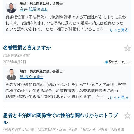
離婚・男女問題に強い弁護士
白井 弘昭
弁護士
貞操権侵害（不法行為）で慰謝料請求できる可能性があるように思わ
れます。 婚姻を約束して性行為に及んだ＞婚姻の約束は虚偽だった、
という流れであれば。 ただ、相手が結婚していることを知って行為に
及んでいるのであれば、婚姻できないことについて相談者さんの帰責
性も認められそうですので、あまり慰謝料は高額にならないように思
われます。 一度、最寄りの弁護士に相談してみてください。
名誉毀損と言えますか
#異性関係(不貞等)
2026年8月7日
役にたった
1
離婚・男女問題に強い弁護士
泉 亮介
弁護士
その女性が週に嘘の話（詰められた）を行っていることの証明，被害
の程度の証明ができる場合，名誉権侵害，名誉感情侵害等に該当し，
慰謝料請求ができる可能性はあるかと思われます。 ただ弁護士費用を
考えると費用倒れとなるリスクも考えられるため，慎重にご検討され
た方が良いでしょう。
患者と主治医の関係性での性的な関わりからのトラブ
ル
#慰謝料請求したい側
#慰謝料請求・訴訟
#示談
#産婦人科
#患者・入所者側