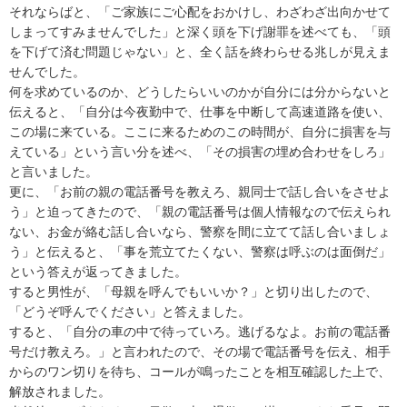
それならばと、「ご家族にご心配をおかけし、わざわざ出向かせて
しまってすみませんでした」と深く頭を下げ謝罪を述べても、「頭
を下げて済む問題じゃない」と、全く話を終わらせる兆しが見えま
せんでした。

何を求めているのか、どうしたらいいのかが自分には分からないと
伝えると、「自分は今夜勤中で、仕事を中断して高速道路を使い、
この場に来ている。ここに来るためのこの時間が、自分に損害を与
えている」という言い分を述べ、「その損害の埋め合わせをしろ」
と言いました。

更に、「お前の親の電話番号を教えろ、親同士で話し合いをさせよ
う」と迫ってきたので、「親の電話番号は個人情報なので伝えられ
ない、お金が絡む話し合いなら、警察を間に立てて話し合いましょ
う」と伝えると、「事を荒立てたくない、警察は呼ぶのは面倒だ」
という答えが返ってきました。

すると男性が、「母親を呼んでもいいか？」と切り出したので、
「どうぞ呼んでください」と答えました。

すると、「自分の車の中で待っていろ。逃げるなよ。お前の電話番
号だけ教えろ。」と言われたので、その場で電話番号を伝え、相手
からのワン切りを待ち、コールが鳴ったことを相互確認した上で、
解放されました。
