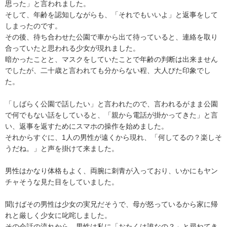
思った」と言われました。

そして、年齢を認知しながらも、「それでもいいよ」と返事をして
しまったのです。

その後、待ち合わせた公園で車から出て待っていると、連絡を取り
合っていたと思われる少女が現れました。

暗かったことと、マスクをしていたことで年齢の判断は出来ません
でしたが、二十歳と言われても分からない程、大人びた印象でし
た。

「しばらく公園で話したい」と言われたので、言われるがまま公園
で何でもない話をしていると、「親から電話が掛かってきた」と言
い、返事を返すためにスマホの操作を始めました。

それからすぐに、1人の男性が遠くから現れ、「何してるの？楽しそ
うだね。」と声を掛けて来ました。

男性はかなり体格もよく、両腕に刺青が入っており、いかにもヤン
チャそうな見た目をしていました。

聞けばその男性は少女の実兄だそうで、母が怒っているから家に帰
れと厳しく少女に叱咤しました。

その会話の流れから、男性は私に「おたくは誰なの？」と尋ねてき