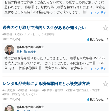
お話の内容では詐欺には当たらないので、心配する必要が無いように
思われます。 詐欺罪は、欺罔行為（相手を騙す行為）により、財産を
交付させるか経済上の利益を得ることで成立します。 相談者さんは、
お金が返金できないというだけで、何ら相手を騙していません。 です
ので、詐欺罪の実行行為性が無く罪に問うことはできません。 おそら
く、相手が真実を話せば警察も取り合わないと思いますが、虚偽の内
過去のやり取りで法的リスクがあるか知りたい
容を述べた場合は、捜査はあるかもしれません。 ただし、捜査におい
#加害者
#児童ポルノ・わいせつ物頒布等
て、真実を説明すれば、「ちゃんと返しなさいよ」程度の注意で済む
2026年8月5日
役にたった
2
ことだと思われます。 また、返せるお金が無いのであれば、返せない
のは致し方ありません。真摯に分割して支払うことを相手に告げてい
刑事事件に強い弁護士
くのみでしょう。 以上、ご参考まで。
奥村 徹
弁護士
時には画像等を送りあったりしてきました。 相手も未成年者(15〜17)
と成人が混ざっています。 ということだと、不同意わいせつ罪（176
条3項）・性的姿態撮影罪・児童ポルノ製造・青少年条例違反（わいせ
つ行為 児童ポルノ要求）などが検討されます。 重い罪もあるの
で、警察にバレれば、それなりの捜査を受けるでしょう。
レンタル品売却による横領罪回避と示談交渉方法
#示談交渉
#加害者
#不起訴
#横領罪・背任罪
#逮捕や勾留の阻止・準抗告
#前科・前歴をつけたくない
2026年8月5日
役にたった
1
刑事事件に強い弁護士