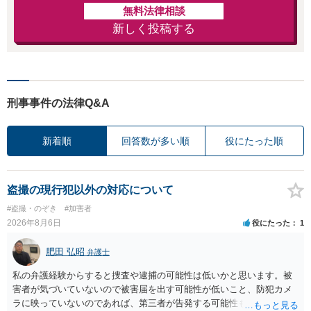
無料法律相談
新しく投稿する
刑事事件の法律Q&A
新着順
回答数が多い順
役にたった順
盗撮の現行犯以外の対応について
#盗撮・のぞき
#加害者
2026年8月6日
役にたった
1
肥田 弘昭
弁護士
私の弁護経験からすると捜査や逮捕の可能性は低いかと思います。被
害者が気づいていないので被害届を出す可能性が低いこと、防犯カメ
ラに映っていないのであれば、第三者が告発する可能性も低いこと、