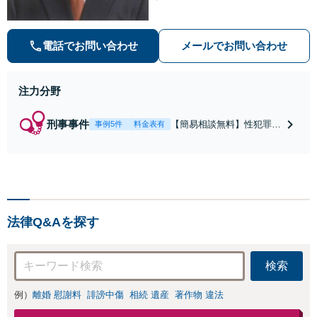
法・青少年条例）・ネット犯罪（名
誉毀損・わいせつ物・不正アクセス
等）に非常に詳しい弁護士です
電話でお問い合わせ
メールでお問い合わせ
注力分野
刑事事件
【簡易相談無料】性犯罪
事例5件
料金表有
（不同意性交・不同意わい
せつ）・福祉犯（児童ポル
ノ・児童買春・児童福祉
法・青少年条例）・ネット
犯罪（名誉毀損・わいせつ
物・不正アクセス・リベン
法律Q&Aを探す
ジポルノ罪等）に非常に詳
しい弁護士です
検索
例）
離婚 慰謝料
誹謗中傷
相続 遺産
著作物 違法