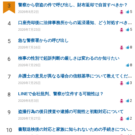
3
警察から窃盗の件で呼び出し、財布返却で自首すべきか？
5
2026年8月2日
4
口座売却後に法律事務所からの返済通知、どう対処すべきか？
5
2026年7月23日
5
急な警察署からの呼び出し
8
2026年7月16日
6
検事の性別で起訴判断の厳しさは変わるのか知りたい
8
2026年7月29日
7
弁護士の意見が異なる場合の信頼基準について教えてください
3
2026年7月25日
8
LINEで会社批判、警察が立件する可能性は？
2
2026年8月3日
9
盗撮行為の後日捜査や逮捕の可能性と初動対応について
2
2026年7月27日
10
書類送検後の対応と家族に知られないための手続きについて相談