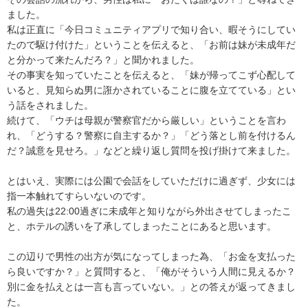
ました。

私は正直に「今日コミュニティアプリで知り合い、暇そうにしてい
たので駆け付けた」ということを伝えると、「お前は妹が未成年だ
と分かって来たんだろ？」と聞かれました。

その事実を知っていたことを伝えると、「妹が帰ってこず心配して
いると、見知らぬ男に誑かされていることに腹を立てている」とい
う話をされました。

続けて、「ウチは母親が警察官だから厳しい」ということを言わ
れ、「どうする？警察に自主するか？」「どう落とし前を付けるん
だ？誠意を見せろ。」などと繰り返し質問を投げ掛けて来ました。

とはいえ、実際には公園で会話をしていただけに過ぎず、少女には
指一本触れてすらいないのです。

私の過失は22:00過ぎに未成年と知りながら外出させてしまったこ
と、ホテルの誘いを了承してしまったことにあると思います。

この辺りで男性の出方が気になってしまった為、「お金を支払った
ら良いですか？」と質問すると、「俺がそういう人間に見えるか？
別に金を払えとは一言も言っていない。」との答えが返ってきまし
た。
