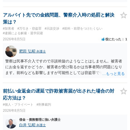
証拠は削除されていることからです。但し、「電車内で携帯で対面に
座る女性を盗撮(全体像写真1枚と5秒程度の動画)してしまいました。下
着や胸など強調したものではありません。」とありますが、少なくと
アルバイト先での金銭問題、警察介入時の処罰と解決
も捜査段階では性的姿態等撮影罪の被疑事実で逮捕勾留されるケース
策は？
が私の弁護経験では多くなった印象です（最終的には不起訴ないし各
#加害者
#万引き・窃盗罪
#示談交渉
#前科・前歴をつけたくない
都道府県の迷惑防止条例違反になることもあります）。2度としないこ
#逮捕による解雇・退学回避
とをお勧めいたします。ご参考にしてください。
2026年8月5日
役にたった
1
肥田 弘昭
弁護士
警察は民事不介入ですので示談斡旋のようなことはしません。被害者
にお金を返すかどうか、被害者が受け取るかは当事者間の問題になり
ます。前科なども影響しますが可能性としては窃盗罪ですので、逮捕
勾留や略式起訴などの可能性もあります。ご参考にしてください。
前払い金返金の遅延で詐欺被害届が出された場合の対
応方法は？
#個人・プライベート
#刑事裁判
2026年8月5日
借金・債務整理に強い弁護士
白井 弘昭
弁護士