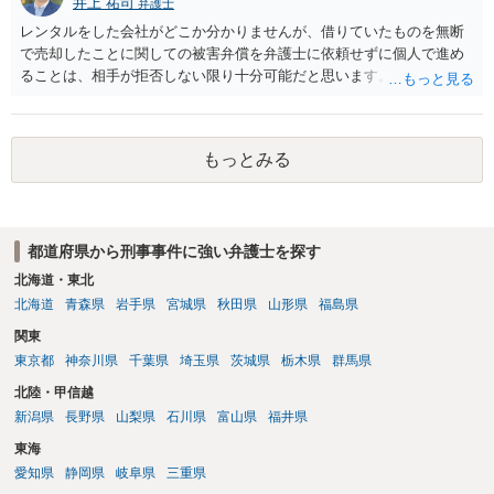
井上 祐司
弁護士
レンタルをした会社がどこか分かりませんが、借りていたものを無断
で売却したことに関しての被害弁償を弁護士に依頼せずに個人で進め
ることは、相手が拒否しない限り十分可能だと思います。 見積を出し
てもらって、それが妥当か（正規品の市場価格と大きく齟齬がない
か）、弁護士に法律相談において助言をもらえば足りるでしょう。
もっとみる
都道府県から刑事事件に強い弁護士を探す
北海道・東北
北海道
青森県
岩手県
宮城県
秋田県
山形県
福島県
関東
東京都
神奈川県
千葉県
埼玉県
茨城県
栃木県
群馬県
北陸・甲信越
新潟県
長野県
山梨県
石川県
富山県
福井県
東海
愛知県
静岡県
岐阜県
三重県