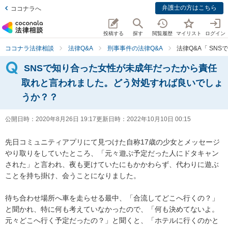
弁護士の方はこちら
ココナラへ
投稿する
探す
閲覧履歴
マイリスト
ログイン
ココナラ法律相談
法律Q&A
刑事事件の法律Q&A
法律Q&A「 S
SNSで知り合った女性が未成年だったから責任
取れと言われました。どう対処すれば良いでしょ
うか？？
公開日時：
2020年8月26日 19:17
更新日時：
2022年10月10日 00:15
先日コミュニティアプリにて見つけた自称17歳の少女とメッセージ
やり取りをしていたところ、「元々遊ぶ予定だった人にドタキャン
された」と言われ、夜も更けていたにもかかわらず、代わりに遊ぶ
ことを持ち掛け、会うことになりました。

待ち合わせ場所へ車を走らせる最中、「合流してどこへ行くの？」
と聞かれ、特に何も考えていなかったので、「何も決めてないよ。
元々どこへ行く予定だったの？」と聞くと、「ホテルに行くのかと