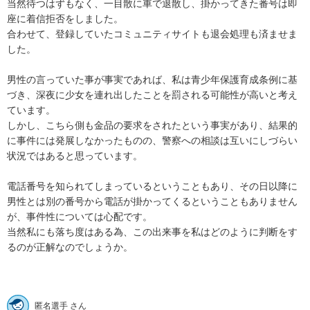
当然待つはずもなく、一目散に車で退散し、掛かってきた番号は即
座に着信拒否をしました。

合わせて、登録していたコミュニティサイトも退会処理も済ませま
した。

男性の言っていた事が事実であれば、私は青少年保護育成条例に基
づき、深夜に少女を連れ出したことを罰される可能性が高いと考え
ています。

しかし、こちら側も金品の要求をされたという事実があり、結果的
に事件には発展しなかったものの、警察への相談は互いにしづらい
状況ではあると思っています。

電話番号を知られてしまっているということもあり、その日以降に
男性とは別の番号から電話が掛かってくるということもありません
が、事件性については心配です。 

当然私にも落ち度はある為、この出来事を私はどのように判断をす
るのが正解なのでしょうか。

匿名選手 さん