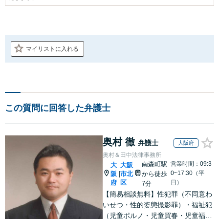
マイリストに入れる
この質問に回答した弁護士
奥村 徹
弁護士
大阪府
奥村＆田中法律事務所
南森町駅
営業時間：09:3
大
大阪
0~17:30（平
阪
市北
から徒歩
|
府
区
日）
7分
【簡易相談無料】性犯罪（不同意わ
いせつ・性的姿態撮影罪）・福祉犯
（児童ポルノ・児童買春・児童福祉