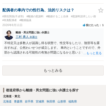
配偶者の車内での性行為、法的リスクは？
#異性関係(不貞等)
#離婚の慰謝料
#離婚すること自体
#慰謝料請求したい側
#有責配偶者
#離婚協議
2026年8月11日
役にたった
1
離婚・男女問題に強い弁護士
三村 勇人
弁護士
不特定又は多数人が認識し得る状態で、性交等をしたり、陰部等を露
出すれば、公然わいせつが成立します。 車内ということですので、外
部から認識される可能性の有無が問題になるかと思います。
もっとみる
都道府県から離婚・男女問題に強い弁護士を探す
北海道・東北
北海道
青森県
岩手県
宮城県
秋田県
山形県
福島県