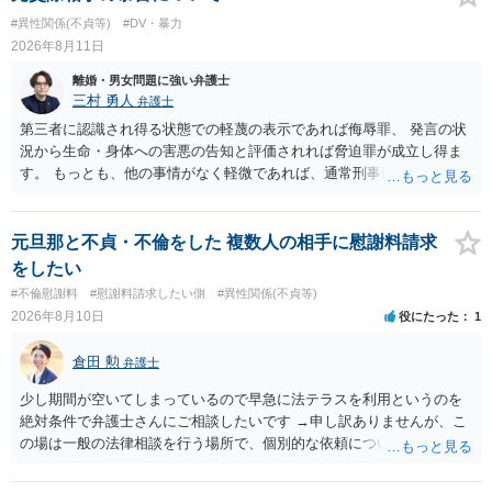
#異性関係(不貞等)
#DV・暴力
2026年8月11日
離婚・男女問題に強い弁護士
三村 勇人
弁護士
第三者に認識され得る状態での軽蔑の表示であれば侮辱罪、 発言の状
況から生命・身体への害悪の告知と評価されれば脅迫罪が成立し得ま
す。 もっとも、他の事情がなく軽微であれば、通常刑事民事共に問題
になりません。
元旦那と不貞・不倫をした 複数人の相手に慰謝料請求
をしたい
#不倫慰謝料
#慰謝料請求したい側
#異性関係(不貞等)
2026年8月10日
役にたった
1
倉田 勲
弁護士
少し期間が空いてしまっているので早急に法テラスを利用というのを
絶対条件で弁護士さんにご相談したいです →申し訳ありませんが、こ
の場は一般の法律相談を行う場所で、個別的な依頼についてやり取り
することが禁止されています。 弁護士に依頼を前提に相談したいとい
うことでしたら、ココナラ法律相談の「弁護士検索」で法テラス利用