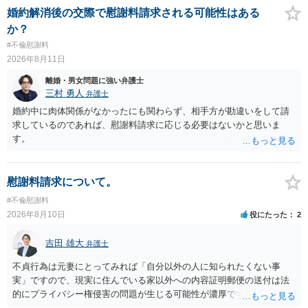
可能な弁護士に直接お問い合わせください。
婚約解消後の交際で慰謝料請求される可能性はある
か？
#不倫慰謝料
2026年8月11日
離婚・男女問題に強い弁護士
三村 勇人
弁護士
婚約中に肉体関係がなかったにも関わらず、相手方が勘違いをして請
求しているのであれば、慰謝料請求に応じる必要はないかと思いま
す。
慰謝料請求について。
#不倫慰謝料
2026年8月10日
役にたった
2
吉田 雄大
弁護士
不貞行為は元妻にとってみれば「自分以外の人に知られたくない事
実」ですので、現実に住んでいる家以外への内容証明郵便の送付は法
的にプライバシー権侵害の問題が生じる可能性が濃厚です。ですの
で、お勧めできません。