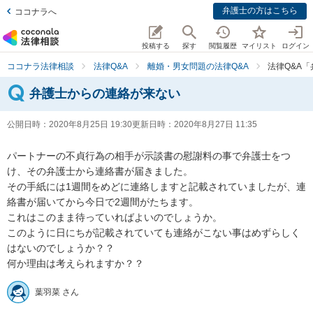
弁護士の方はこちら
ココナラへ
投稿する
探す
閲覧履歴
マイリスト
ログイン
ココナラ法律相談
法律Q&A
離婚・男女問題の法律Q&A
法律Q&A
弁護士からの連絡が来ない
公開日時：
2020年8月25日 19:30
更新日時：
2020年8月27日 11:35
パートナーの不貞行為の相手が示談書の慰謝料の事で弁護士をつ
け、その弁護士から連絡書が届きました。

その手紙には1週間をめどに連絡しますと記載されていましたが、連
絡書が届いてから今日で2週間がたちます。

これはこのまま待っていればよいのでしょうか。

このように日にちが記載されていても連絡がこない事はめずらしく
はないのでしょうか？？

何か理由は考えられますか？？
葉羽菜 さん