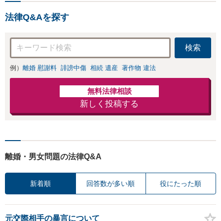
法律Q&Aを探す
検索
例）
離婚 慰謝料
誹謗中傷
相続 遺産
著作物 違法
無料法律相談
新しく投稿する
離婚・男女問題の法律Q&A
新着順
回答数が多い順
役にたった順
元交際相手の暴言について