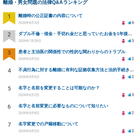
離婚・男女問題の法律Q&Aランキング
1
離婚時の公正証書の内容について
6
2026年8月3日
2
ダブル不倫・借金・手切れ金だと思っていたお金を1年後いまさら脅迫罪として通知書が来てまとめて請求
3
2026年7月30日
3
患者と主治医の関係性での性的な関わりからのトラブル
2
2026年8月5日
4
不貞行為に対する離婚に有利な証拠収集方法と法的手続きについて
2
2026年8月5日
5
名字と名前を変更することは可能なのか？
3
2026年8月2日
6
名字と名前変更に必要なものについて知りたい
2
2026年8月8日
7
名字変更での戸籍移動について
2
2026年8月5日