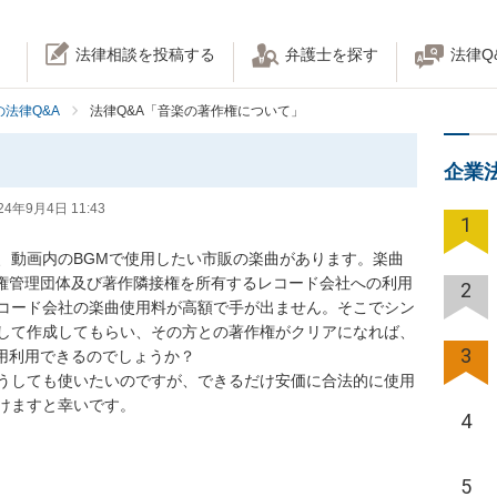
法律相談を投稿する
弁護士を探す
法律Q
法律Q&A
法律Q&A「音楽の著作権について」
企業
24年9月4日 11:43
1
、動画内のBGMで使用したい市販の楽曲があります。楽曲
作権管理団体及び著作隣接権を所有するレコード会社への利用
2
コード会社の楽曲使用料が高額で手が出ません。そこでシン
して作成してもらい、その方との著作権がクリアになれば、
3
用利用できるのでしょうか？

うしても使いたいのですが、できるだけ安価に合法的に使用
けますと幸いです。
4
5