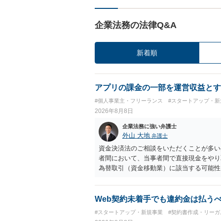
企業法務の法律Q&A
新着順
アプリの課金の一部を運営収益とす
#個人事業主・フリーランス
#スタートアップ・新
2026年8月8日
企業法務に強い弁護士
外山 大地
弁護士
資金決済法のご相談をいただくことが多い
者間において、当事者間で直接現金をやり
為替取引（資金移動業）に該当する可能性
も、いわゆる収納代行として、資金移動業
に「利用者から資金を受け取り、寄付団体
アプリの仕組みが利用者と寄付団体をつな
Web契約未着手でも違約金は払う
用者からの支払がどのような性質のものな
#スタートアップ・新規事業
#契約書作成・リーガ
れているのかなど、具体的なサービスの座