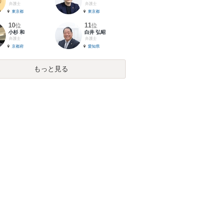
弁護士
弁護士
東京都
東京都
10
11
位
位
小杉 和
白井 弘昭
弁護士
弁護士
京都府
愛知県
もっと見る