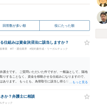
回答数が多い順
役にたった順
る仕組みは資金決済法に該当しますか？
規事業
#IT・通信業界
#契約書作成・リーガルチェック
弁護士です。 ご質問いただいた件ですが、一般論として、隔地
取りすることなく、資金を移動させる仕組みになりますので、
はあります。 もっとも、為替取引に該当し得る場合であって
の規制の対象外となる余地があります。 この点については、単
に送金する」という資金の流れだけで判断することはできず、
ぐプラットフォームとしてどのように位置付けられるのか、利
べきか？弁護士に相談
のか、寄付の意思決定や寄付のタイミングがどのように設定さ
ルチェック
組を踏まえて検討する必要があります。 そのため、現在検討さ