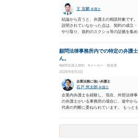
王 宣麟
弁護士
結論から言うと、弁護士の相談対象です。
説明されていなかった点は、契約の成立・
やり取り、規約のスクショ等の証拠を集め
行で（もしまだされていないのであれば）
顧問法律事務所内での特定の弁護士
ん。
#顧問弁護士契約
#メーカー・製造業
2026年8月3日
企業法務に強い弁護士
石戸 悠太朗
弁護士
企業内弁護士を経験し、現在、外部法律事
の弁護士がいる事務所の場合に、途中から
代表の判断に委ねられています。 もっと
ることは望ましくないため、別の弁護士に
れない場合は、他の弁護士の担当案件が一
弁護士が変わらず、仕事内容も改善されな
直すのが一番かと思います。