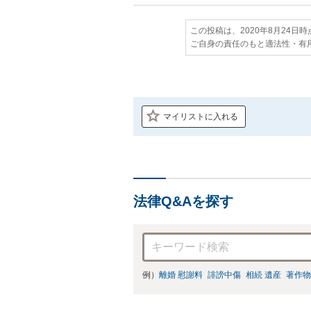
この投稿は、2020年8月24日
ご自身の責任のもと適法性・有
マイリストに入れる
法律Q&Aを探す
例）
離婚 慰謝料
誹謗中傷
相続 遺産
著作物