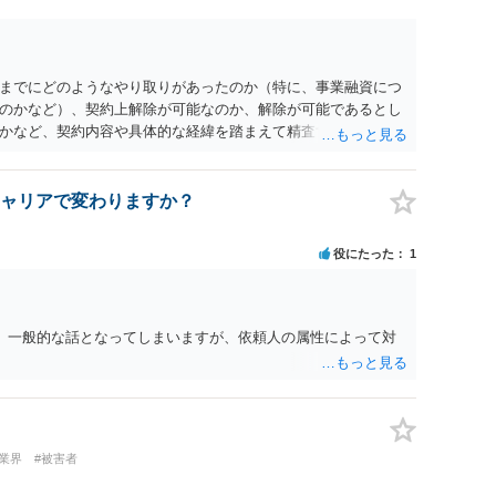
当する可能性があるか、また、該当する場合にどのようなサー
形（収納代行など）で運用できるかについては、具体的なサー
士へご相談いただくことをお勧めいたします。
までにどのようなやり取りがあったのか（特に、事業融資につ
のかなど）、契約上解除が可能なのか、解除が可能であるとし
かなど、契約内容や具体的な経緯を踏まえて精査する必要がご
上での検討が必要となりますので、個別に弁護士へのご相談をご
ャリアで変わりますか？
役にたった
1
。 一般的な話となってしまいますが、依頼人の属性によって対
業界
#被害者