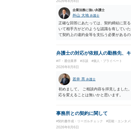
2026年8月8日
れているアプリについて、資金移動業に該
ビス設計にすれば資金移動業に該当しない
企業法務に強い弁護士
ビスの仕組みを確認した上で、個別に弁護
外山 大地
弁護士
正確な回答にあたっては、契約締結に至る
いて相手方がどのような認識を有していた
て契約上の違約金等を支払う必要があるの
ざいます。 そのため、事情をお伺いした
検討いただければと存じます。
弁護士の対応が依頼人の勤務先、キ
#IT・通信業界
#示談
#個人・プライベート
2026年8月8日
若井 亮
弁護士
初めまして。 ご相談内容を拝見しました
応を変えることは無いかと思います。
事務所との契約に関して
#契約書作成・リーガルチェック
#芸能・エンタメ
2026年8月6日