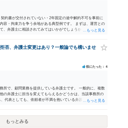
 契約書が交付されていない・2年固定の途中解約不可を事前に
内容・拘束力を争う余地がある典型例です。 まずは、運営との
て、弁護士に相談されてみてはいかがでしょうか。 また同時並
書面で退所意思の明確化はしておくべきだと考えます。
拒否、弁護士変更はあり？一般論でも構いませ
役にたった
4
務所で、顧問業務を提供している弁護士です。 一般的に、複数
他の弁護士に担当を変えてもらえるかどうかは、当該事務所の
も、代表としても、依頼者が不満を抱いている弁護士を担当にす
変更するのが通常でしょう。それでも、担当弁護士を変えてく
般で担当を変えられないなどの事情があるかと思います。 担当
い場合には、決済権限を持つ上司に相談し、顧問契約自体を見
もっとみる