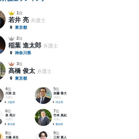
1
位
若井 亮
弁護士
東京都
2
位
稲葉 進太郎
弁護士
神奈川県
3
位
髙橋 俊太
弁護士
東京都
4
5
位
位
川添 圭
加藤 善大
弁護士
弁護士
大阪府
埼玉県
6
7
位
位
泉 亮介
竹本 真紀
弁護士
弁護士
東京都
愛知県
8
9
位
位
大橋 卓生
三村 勇人