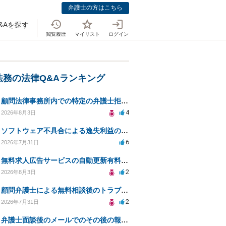
弁護士の方はこちら
&Aを探す
閲覧履歴
マイリスト
ログイン
法務の法律Q&Aランキング
顧問法律事務所内での特定の弁護士拒否、弁護士変更はあり？一般論でも構いません。
4
2026年8月3日
ソフトウェア不具合による逸失利益の損害賠償対応について相談
6
2026年7月31日
無料求人広告サービスの自動更新有料化に関する法的対策は？
2
2026年8月3日
顧問弁護士による無料相談後のトラブルを防ぐ契約は？
2
2026年7月31日
弁護士面談後のメールでのその後の報告は無料になるが、弁護士として興味ありますか？