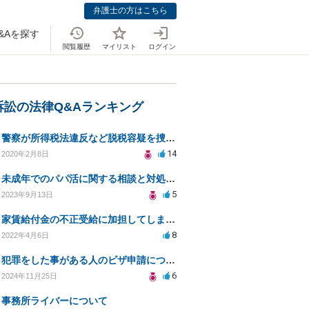
弁護士の方はこちら
&Aを探す
閲覧履歴
マイリスト
ログイン
訴訟の法律Q&Aランキング
警察が所得税法違反など脱税容疑を捜査することって可能なんですか？また、担当課も教えてください。
14
2020年2月8日
未成年でのパパ活に関する相談と対処法について
5
2023年9月13日
家賃給付金の不正受給に加担してしまいました。
8
2022年4月6日
犯罪をした事がある人のビザ申請について
6
2024年11月25日
事務所ライバーについて