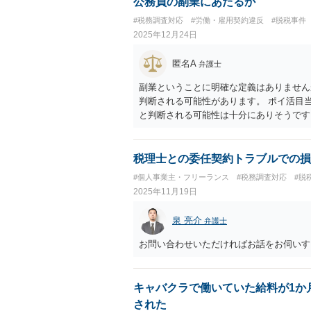
公務員の副業にあたるか
#税務調査対応
#労働・雇用契約違反
#脱税事件
2025年12月24日
匿名A
弁護士
副業ということに明確な定義はありません
判断される可能性があります。 ポイ活目
と判断される可能性は十分にありそうです
ません。懲戒処分を受けるリスクを負って
税理士との委任契約トラブルでの損
#個人事業主・フリーランス
#税務調査対応
#脱
2025年11月19日
泉 亮介
弁護士
お問い合わせいただければお話をお伺いす
キャバクラで働いていた給料が1か
された