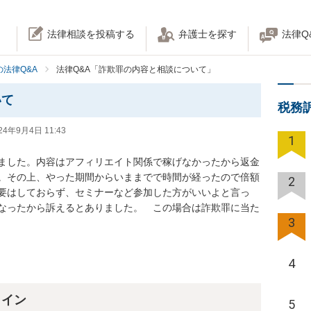
法律相談を投稿する
弁護士を探す
法律Q
法律Q&A
法律Q&A「詐欺罪の内容と相談について」
いて
税務
24年9月4日 11:43
1
ました。内容はアフィリエイト関係で稼げなかったから返金
。その上、やった期間からいままでで時間が経ったので倍額
2
要はしておらず、セミナーなど参加した方がいいよと言っ
なったから訴えるとありました。　この場合は詐欺罪に当た
3
4
ライン
5