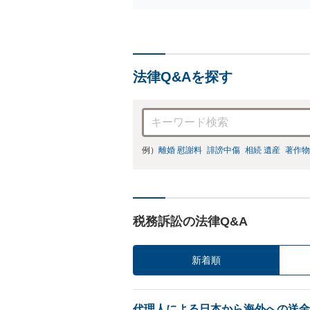
法律Q&Aを探す
例）
離婚 慰謝料
誹謗中傷
相続 遺産
著作物
税務訴訟の法律Q&A
新着順
代理人による日本から海外への送金