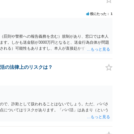
役にたった
1
（罰則や警察への報告義務を含む）規制があり、窓口では本人
ます。しかも送金額が3000万円となると、送金行為自体が問題
される）可能性もありますし、本人が直接赴かず代理人による
対応になると思います。事前に、金融機関の窓口へ確認・相談
書類を聞いておき、送金のために再来訪する日程なども調整し
活の法律上のリスクは？
ので、詐欺として扱われることはないでしょう。ただ、パパさ
点についてはリスクがあります。「パパ活」はあまり（という