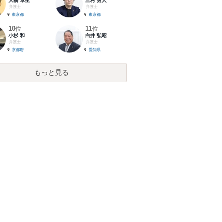
大橋 卓生
三村 勇人
弁護士
弁護士
東京都
東京都
10
11
位
位
小杉 和
白井 弘昭
弁護士
弁護士
京都府
愛知県
もっと見る