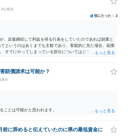
#公務員
役にたった
2
が、反復継続して利益を得る行為をしていたのであれば副業と
当てというのはあくまでも主観であり、客観的に見た場合、副業
。 すでにやってしまっている部分についてはどうしようもあり
まで今後続けるのかどうかは慎重に判断されてください。
害賠償請求は可能か？
税事件
ることは可能かと思われます。
月前に辞めると伝えていたのに県の最低賃金に