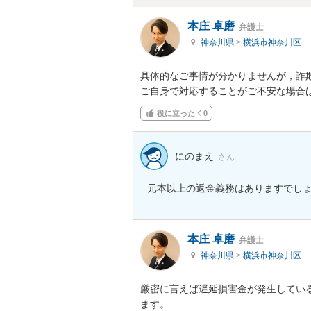
本庄 卓磨
弁護士
神奈川県
>
横浜市神奈川区
具体的なご事情が分かりませんが，詐欺
ご自身で対応することがご不安な場合
役に立った
0
にのまえ
さん
元本以上の返金義務はありますでし
本庄 卓磨
弁護士
神奈川県
>
横浜市神奈川区
厳密に言えば遅延損害金が発生してい
ます。
