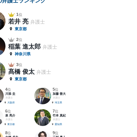
の弁護士ランキング
1
位
若井 亮
弁護士
東京都
2
位
稲葉 進太郎
弁護士
神奈川県
3
位
髙橋 俊太
弁護士
東京都
4
5
位
位
川添 圭
加藤 善大
弁護士
弁護士
大阪府
埼玉県
6
7
位
位
泉 亮介
竹本 真紀
弁護士
弁護士
東京都
愛知県
8
9
位
位