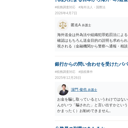
#税務調査対応
#海外法人・国際法
2026年4月7日
匿名A
弁護士
海外送金は外為法や組織犯罪処罰法による
確認はもちろん送金目的の説明も求められ
視される（金融機関から警察へ通報・相談
送金を手続するとなれば、なおさら慎重な
を行って、代理人による手続の可否や必要
た方がよいと思います。
銀行からの問い合わせを受けたパパ
#税務調査対応
#脱税事件
2025年12月26日
濵門 俊也
弁護士
お金を騙し取っているというわけではない
んがいつ「騙された」と言い出すかという
かまったく）お勧めできません。