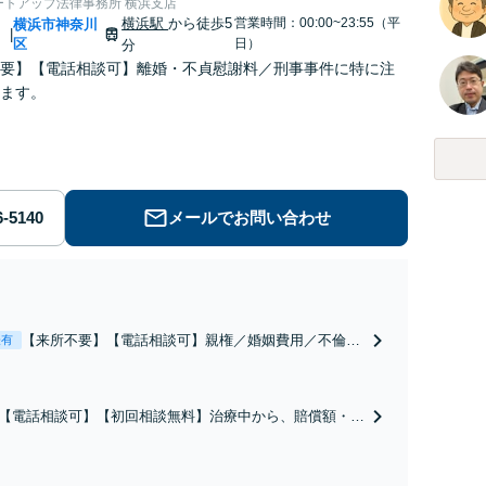
ートアップ法律事務所 横浜支店
横浜駅
から徒歩5
営業時間：00:00~23:55（平
川
横浜市神奈川
|
区
日）
分
要】【電話相談可】離婚・不貞慰謝料／刑事事件に特に注
ます。
メールでお問い合わせ
【来所不要】【電話相談可】親権／婚姻費用／不倫慰
表有
謝料／別居などの争点を整理し、見通しと方針を提示
します。
【電話相談可】【初回相談無料】治療中から、賠償額・過
障害の見通しを整理し、納得感ある解決を目指します。