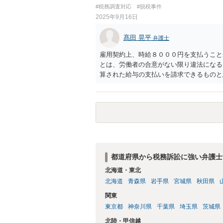
#税務調査対応
#脱税事件
2025年9月16日
髙田 晃平
弁護士
雇用契約上、時給８０００円を支払うこと
とは、労働者の合意がない限り違法になる
算された給与の支払いを請求できるものと
ように内容証明郵便を送るといった対応が
相談いただくのがよいと存じます。
都道府県から税務訴訟に強い弁護士
北海道・東北
北海道
青森県
岩手県
宮城県
秋田県
関東
東京都
神奈川県
千葉県
埼玉県
茨城県
北陸・甲信越