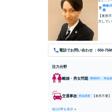
東京スタ
神奈
県
【来所不
力してい
電話でお問い合わせ
注力分野
離婚・男女問題
事例6件
料金
交通事故
【来所不要】
料金表有
失割合・後遺
他1分野を表示