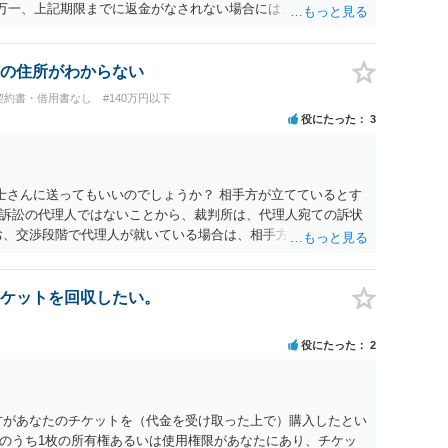
○○○ 万一、上記期限までに返金がなされない場合には、貴殿には任
むを得ず、返還金23万円及びこれに対する遅延損害金の支払い
法的手続を直ちに講じます。 その際には、訴訟に要する費用そ
て請求する予定ですので、あらかじめ申し添えます。 本件は、
の住所がわからない
じた返還義務の履行を求めるものにすぎません。貴殿の仕入先
契約書・借用書なし
#140万円以下
、私に対する返還義務の発生や履行時期には何ら影響を及ぼす
役にたった
3
解決を不必要に遅延させることなく、誠意をもって速やかに返金
以上
士さんに送ってもいいのでしょうか？ 相手方が立てているとす
訴訟の代理人ではないことから、裁判所は、代理人宛ての訴状
お、交渉段階で代理人が就いている場合は、相手方（被告）の住
就いていたことを知らせると（訴状の記載内容から明らかな場
連絡し、引き続き訴訟も受任するかを聞いたうえで、受任の意
送達するのではなく、代理人に訴状の受領を促すこともありま
ケットを回収したい。
と、実際の本人性が明らかではありません。もちろん弁護士（２
も疑わしいのですが）も住所は明らかにしないでしょう。 何か
役にたった
2
、相手の住所等の情報を割り出していくしかないように思えま
方があなたのチケットを（代金を受け取った上で）購入したとい
のうち1枚の所有権あるいは使用権限があなたにあり、チケッ