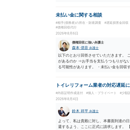
手渡しではなく、指定口座への振込である
ずれにせよ、まずは速やかに最寄りの警察
未払い金に関する相談
#相手(債務者)の所在・財産調査
#遅延損害金回収
#債権回収代行
2026年8月6日
債権回収に強い弁護士
森本 偲音
弁護士
以下のとおり回答させていただきます。 
があるのか ⇒お手当を支払うつもりがな
る可能性があります。 ・未払い金を回収
行請求として３０万円を請求することが
であるため、公序良俗に反する契約とし
い可能性が高いです。 ・相手の氏名や住
トイレリフォーム業者の対応遅延に
続を利用する場合には、原則として相手方
#内容証明作成送付
#個人・プライベート
#少額
2026年8月4日
鈴木 祥平
弁護士
よって、私は貴殿に対し、本書面到達の日
還するよう、ここに正式に請求します。 【