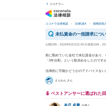
ココナラへ
ココナラ法律相談
法律Q&A
債権回収の
未払賃金の一括請求につ
公開日時：
2020年8月22日 09:31
更新日時：
20
前に勤めていた会社で未払賃金があり、今
「3年分割」という取決めをしたのですが
法律的に可能かどうかのアドバイスをい
えらわん さん
ベストアンサーに選ばれた
本庄 卓磨
弁護士