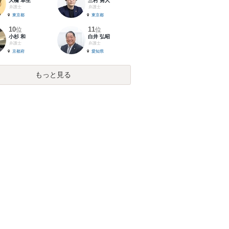
大橋 卓生
三村 勇人
弁護士
弁護士
東京都
東京都
10
11
位
位
小杉 和
白井 弘昭
弁護士
弁護士
京都府
愛知県
もっと見る