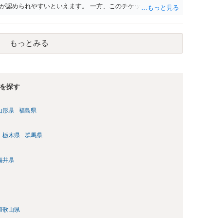
が認められやすいといえます。 一方、このチケット購入には
していたことを無視することができません。こちらを重視すれ
行く」という結果の実現に重大な障害が発生しており、当然に
であり、むしろ返金すべきとするのが当事者の合理的意思に合
もっとみる
とになると思います。 例えば、当該チケットが座席指定である
せになることは避けたいという心理が働くことも無理からぬと
アリーナ席であれば隣り合わせにならずに済むかもしれません
別席であったりすれば、判断は変わってくるかもしれません。
する特定興行入場券に該当し、券面上使用者が指定されている
を探す
ない場合もあるでしょう。 このように、本件の紛争は、法的に
かを追求した解決が必要になると思われます。なかなか難しい
山形県
福島県
るかもしれません。
栃木県
群馬県
福井県
和歌山県