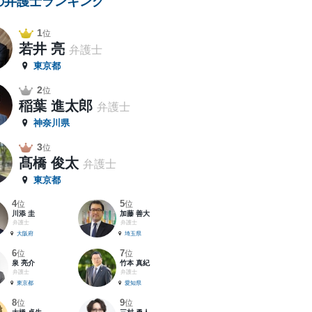
の弁護士ランキング
1
位
若井 亮
弁護士
東京都
2
位
稲葉 進太郎
弁護士
神奈川県
3
位
髙橋 俊太
弁護士
東京都
4
5
位
位
川添 圭
加藤 善大
弁護士
弁護士
大阪府
埼玉県
6
7
位
位
泉 亮介
竹本 真紀
弁護士
弁護士
東京都
愛知県
8
9
位
位