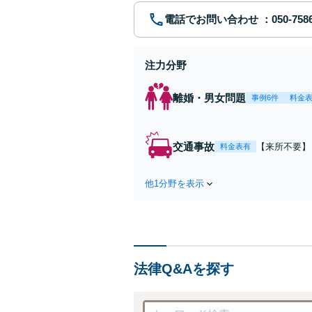
電話でお問い合わせ
注力分野
離婚・男女問題
事例6件
料金
交通事故
【来所不要】
料金表有
失割合・後遺
他1分野を表示
法律Q&Aを探す