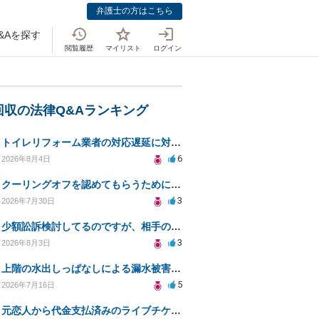
弁護士の方はこちら
&Aを探す
閲覧履歴
マイリスト
ログイン
回収の法律Q&Aランキング
トイレリフォーム業者の対応遅延に対する法的措置相談
6
2026年8月4日
クーリングオフを認めてもらうために少額訴訟できるのでしょうか。
3
2026年7月30日
少額訟訴検討してるのですが、相手の住所がわからない
3
2026年8月3日
上階の水出しっぱなしによる漏水被害、130万円の回収方法を相談したい
5
2026年7月16日
元恋人から代金支払済みのライブチケットを回収したい。