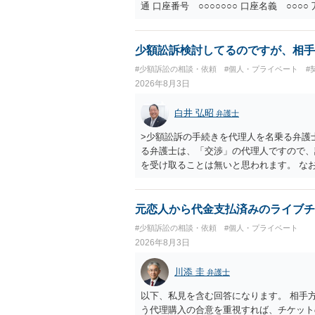
通 口座番号 ○○○○○○○ 口座名義 ○
意に返金する意思がないものと判断し、や
を求める民事訴訟、支払督促その他必要な
の他法令上認められる金員についても併せ
少額訟訴検討してるのですが、相手
貴殿自らが契約を解約したことによって生
#少額訴訟の相談・依頼
#個人・プライベート
#
との取引関係や返金時期などの内部事情は
2026年8月3日
ものではありません。 これ以上、本件の
手続を履行されるよう、強く求めます。 
白井 弘昭
弁護士
>少額訟訴の手続きを代理人を名乗る弁護
る弁護士は、「交渉」の代理人ですので、
を受け取ることは無いと思われます。 な
所で訴状を作成提出し、裁判所に代理人が
合も）、裁判所が当該代理人弁護士に事前
志が明らかになったところで、直接被告に
元恋人から代金支払済みのライブチ
す。 ラインのやり取りでしか証拠がない
#少額訴訟の相談・依頼
#個人・プライベート
０万円の請求で代理人弁護士に委任するか
2026年8月3日
本人を示す事実（振込先などの情報）から
す。 以上、ご参考まで。
川添 圭
弁護士
以下、私見を含む回答になります。 相手
う代理購入の合意を重視すれば、チケット