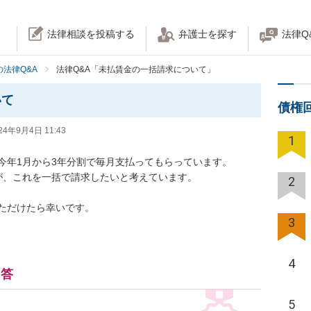
法律相談を投稿する
弁護士を探す
法律Q
法律Q&A
法律Q&A「未払賃金の一括請求について」
いて
債権
24年9月4日 11:43
1
年1月から3年分割で毎月支払ってもらっています。

、これを一括で請求したいと考えています。

2
ただけたら幸いです。
3
4
回答
5