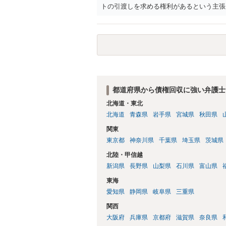
トの引渡しを求める権利があるという主張
「相手方と一緒に行く」という合意も付随
ば、交際を終了させたことにより「一緒に
チケットを引き渡すべきといえるかは微妙
致するのではないか、という判断に傾くこ
場合、交際を解消した2人が当日隣り合わ
ころです。一方、チケットがエリア指定の
し、そのチケットが入手困難であったり特
当該チケットがチケット転売防止法に規定
都道府県から債権回収に強い弁護士
場合には、チケット引渡し以外に選択肢が
北海道・東北
は「当事者の合理的意思」がどこにあるの
北海道
青森県
岩手県
宮城県
秋田県
問題なので、弁護士によっても回答は異な
関東
東京都
神奈川県
千葉県
埼玉県
茨城県
北陸・甲信越
新潟県
長野県
山梨県
石川県
富山県
東海
愛知県
静岡県
岐阜県
三重県
関西
大阪府
兵庫県
京都府
滋賀県
奈良県