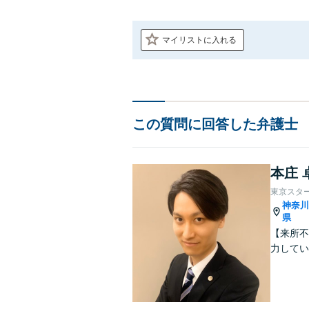
マイリストに入れる
この質問に回答した弁護士
本庄 
東京スタ
神奈
県
【来所不
力してい