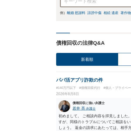
例）
離婚 慰謝料
誹謗中傷
相続 遺産
著作物
債権回収の法律Q&A
新着順
パパ活アプリ詐欺の件
#140万円以下
#債権回収代行
#個人・プライベ
2026年8月8日
債権回収に強い弁護士
若井 亮
弁護士
初めまして。 ご相談内容を拝見しました
すが、同様のトラブルについてご相談をい
しょう。 返金の請求にあたっては、相手