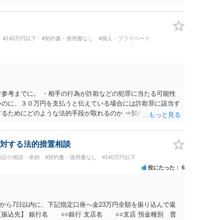
ならば、相手方の身元を特定できる可能性もあるでしょう。 い
署に被害相談に行くことをお勧めします。
#140万円以下
#契約書・借用書なし
#個人・プライベート
ご参考までに。 ・相手の行為が詐欺などの犯罪に当たる可能性
いのに、３０万円を支払うと伝えている場合には詐欺罪に該当す
するためにどのような法的手段が取れるのか ⇒契約に基づく履
考えられますが、 パパ活の契約は、売春防止法に抵触する契約
て 民法上無効（民法９０条）となるため、相手方に請求できな
所が分からない状態でも対応可能なのか ⇒訴訟等の裁判上の手
対する法的措置相談
の住所・氏名を把握している必要があります。
訴訟の相談・依頼
#契約書・借用書なし
#140万円以下
役にたった
6
から7日以内に、下記指定口座へ金23万円全額を振り込んで返
振込先】 銀行名 ○○銀行 支店名 ○○支店 預金種別 普