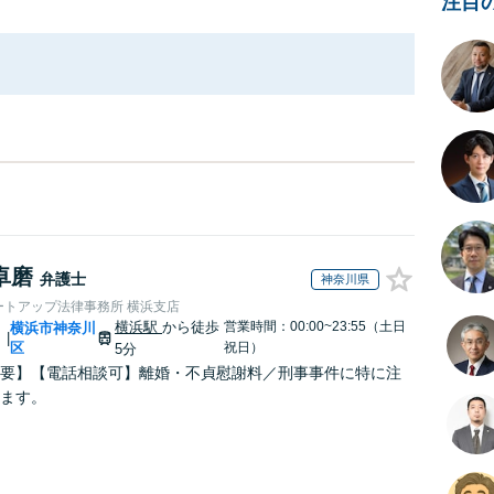
注目
卓磨
弁護士
神奈川県
ートアップ法律事務所 横浜支店
横浜駅
から徒歩
営業時間：00:00~23:55（土日
川
横浜市神奈川
|
区
祝日）
5分
要】【電話相談可】離婚・不貞慰謝料／刑事事件に特に注
ます。