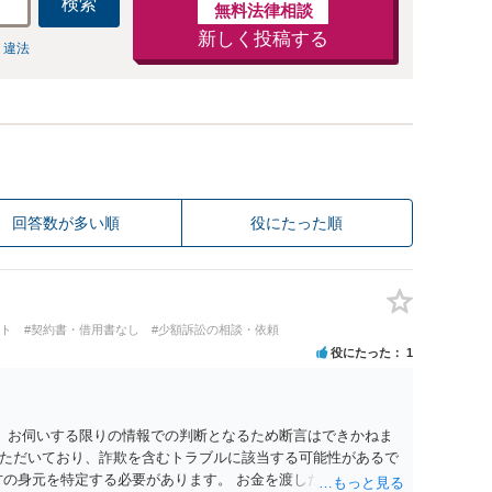
検索
無料法律相談
新しく投稿する
 違法
回答数が多い順
役にたった順
ート
#契約書・借用書なし
#少額訴訟の相談・依頼
役にたった
1
。 お伺いする限りの情報での判断となるため断言はできかねま
ただいており、詐欺を含むトラブルに該当する可能性があるで
方の身元を特定する必要があります。 お金を渡した方法が現金