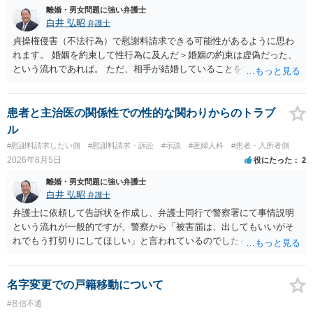
足下を見られてしまいますので、注意する必要があります。 夫が離婚
離婚・男女問題に強い弁護士
に抵抗する可能性が高いのであれば、むしろ淡々と調停不成立にして
白井 弘昭
弁護士
離婚訴訟で離婚原因を主張し、判決へ持っていく方が近道であること
貞操権侵害（不法行為）で慰謝料請求できる可能性があるように思わ
も少なくありません。見通し等を含め、弁護士へ相談・依頼した方が
れます。 婚姻を約束して性行為に及んだ＞婚姻の約束は虚偽だった、
よいと思います。
という流れであれば。 ただ、相手が結婚していることを知って行為に
及んでいるのであれば、婚姻できないことについて相談者さんの帰責
性も認められそうですので、あまり慰謝料は高額にならないように思
われます。 一度、最寄りの弁護士に相談してみてください。
患者と主治医の関係性での性的な関わりからのトラブ
ル
#慰謝料請求したい側
#慰謝料請求・訴訟
#示談
#産婦人科
#患者・入所者側
2026年8月5日
役にたった
2
離婚・男女問題に強い弁護士
白井 弘昭
弁護士
弁護士に依頼して告訴状を作成し、弁護士同行で警察署にて事情説明
という流れが一般的ですが、警察から「被害届は、出してもいいがそ
れでもう打切りにしてほしい」と言われているのでしたら、あまり結
論は変わらないかもしれないですね。 所轄の警察を飛び越えて、直接
検察庁に訴えるのもありかもしれないですが、実際に捜査をするの
は、結局所轄だと思われますので、やはり結論は変わらないかもしれ
名字変更での戸籍移動について
ないです。 一度、最寄りの「刑事に強い」とうたっている弁護士に相
#音信不通
談してみてはいかがでしょうか。 以上、ご参考まで。