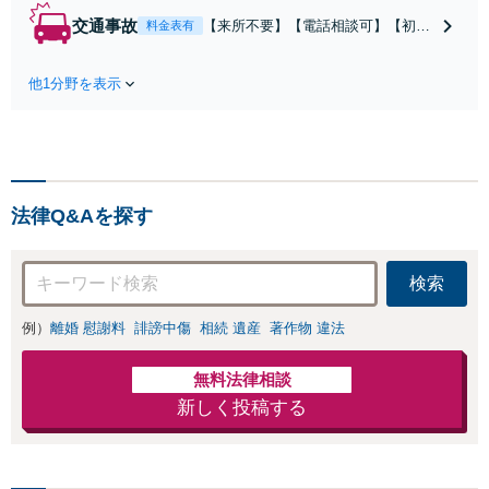
謝料／別居などの
交通事故
【来所不要】【電話相談可】【初回
料金表有
争点を整理し、見
相談無料】治療中から、賠償額・過
通しと方針を提示
失割合・後遺障害の見通しを整理
します。
他1分野を表示
し、納得感ある解決を目指します。
法律Q&Aを探す
検索
例）
離婚 慰謝料
誹謗中傷
相続 遺産
著作物 違法
無料法律相談
新しく投稿する