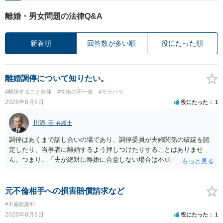
離婚・男女問題の法律Q&A
新着順
回答数が多い順
役にたった順
離婚調停について知りたい。
#離婚すること自体
#性格の不一致
#モラハラ
2026年8月6日
役にたった
1
川添 圭
弁護士
調停はあくまで話し合いの場であり、調停委員が夫婦関係の破綻を認
定したり、当事者に離婚するよう押しつけたりすることはありませ
ん。つまり、「夫が絶対に離婚に合意しない場合は不成立になり」、
離婚訴訟を提起して離婚を命じる判決を得て確定しなければ離婚はで
きません。 調停段階での離婚成立を希望するなら、夫が離婚に前向き
になるような条件提示をする等、模索するほかありません（極端な話
元不倫相手への損害賠償請求など
をいえば、夫から「この条件なら離婚してもよい」として提示された
#不倫慰謝料
条件を全部丸呑みする、という方法しかないかもしれません）。た
2026年8月6日
役にたった
1
だ、離婚訴訟をしたくないという考えを見透かされてしまうと、逆に