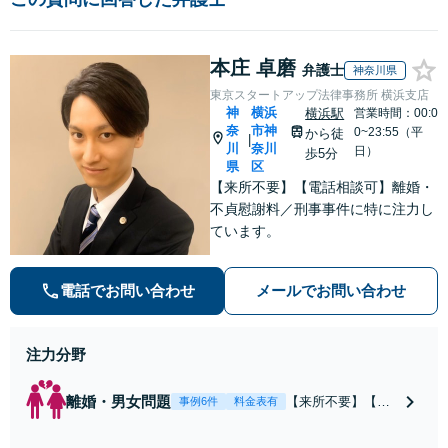
本庄 卓磨
弁護士
神奈川県
東京スタートアップ法律事務所 横浜支店
神
横浜
横浜駅
営業時間：00:0
奈
市神
0~23:55（平
から徒
|
川
奈川
日）
歩5分
県
区
【来所不要】【電話相談可】離婚・
不貞慰謝料／刑事事件に特に注力し
ています。
電話でお問い合わせ
メールでお問い合わせ
注力分野
離婚・男女問題
【来所不要】【電
事例6件
料金表有
話相談可】親権／
婚姻費用／不倫慰