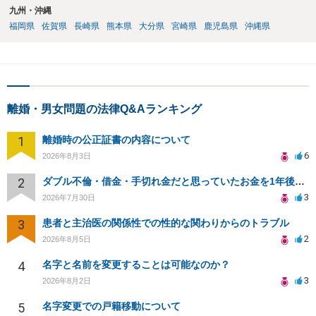
九州・沖縄
福岡県
佐賀県
長崎県
熊本県
大分県
宮崎県
鹿児島県
沖縄県
離婚・男女問題の法律Q&Aランキング
1
離婚時の公正証書の内容について
6
2026年8月3日
2
ダブル不倫・借金・手切れ金だと思っていたお金を1年後いまさら脅迫罪として通知書が来てまとめて請求
3
2026年7月30日
3
患者と主治医の関係性での性的な関わりからのトラブル
2
2026年8月5日
4
名字と名前を変更することは可能なのか？
3
2026年8月2日
5
名字変更での戸籍移動について