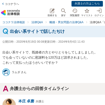
弁護士の方はこちら
ココナラへ
投稿する
探す
閲覧履歴
マイリスト
ログイン
ココナラ法律相談
法律Q&A
離婚・男女問題の法律Q&A
法律Q&A
出会い系サイトで話したぢけ
公開日時：
2020年8月19日 00:08
更新日時：
2024年9月4日 11:43
出会い系サイトで、既婚者の方とやりとりをしてしましました。

でも会っていないのに慰謝料を120万ほど請求されました。

これって支払ったほうがいいですか？
ラムダ さん
弁護士からの回答タイムライン
本庄 卓磨
弁護士