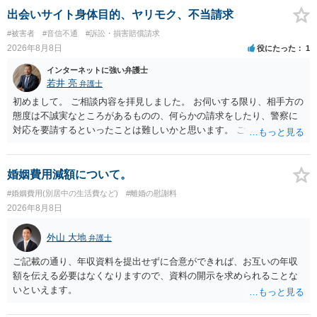
出会いサイト身体目的、ヤリモク、不当請求
#被害者
#音信不通
#訴訟・損害賠償請求
2026年8月8日
役にたった
1
インターネットに強い弁護士
若井 亮
弁護士
初めまして。 ご相談内容を拝見しました。 お伺いする限り、相手方の
態度は不誠実なところがあるものの、何らかの請求をしたり、警察に
対応を要請するといったことは難しいかと思います。 ご参考になれば
幸いです。
婚姻費用減額について。
#婚姻費用(別居中の生活費など)
#離婚の慰謝料
2026年8月8日
外山 大地
弁護士
ご記載の通り、年収資料を提出せずに合意ができれば、お互いの年収
額を伝える必要はなくなりますので、資料の開示を求められることな
いといえます。