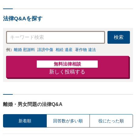
法律Q&Aを探す
検索
例）
離婚 慰謝料
誹謗中傷
相続 遺産
著作物 違法
無料法律相談
新しく投稿する
離婚・男女問題の法律Q&A
新着順
回答数が多い順
役にたった順