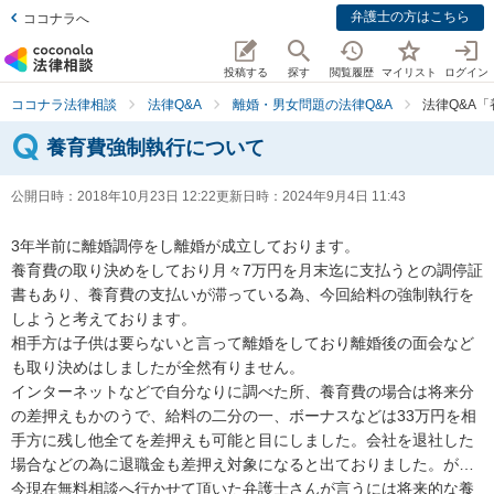
弁護士の方はこちら
ココナラへ
投稿する
探す
閲覧履歴
マイリスト
ログイン
ココナラ法律相談
法律Q&A
離婚・男女問題の法律Q&A
法律Q&A
養育費強制執行について
公開日時：
2018年10月23日 12:22
更新日時：
2024年9月4日 11:43
3年半前に離婚調停をし離婚が成立しております。

養育費の取り決めをしており月々7万円を月末迄に支払うとの調停証
書もあり、養育費の支払いが滞っている為、今回給料の強制執行を
しようと考えております。

相手方は子供は要らないと言って離婚をしており離婚後の面会など
も取り決めはしましたが全然有りません。

インターネットなどで自分なりに調べた所、養育費の場合は将来分
の差押えもかのうで、給料の二分の一、ボーナスなどは33万円を相
手方に残し他全てを差押えも可能と目にしました。会社を退社した
場合などの為に退職金も差押え対象になると出ておりました。が…
今現在無料相談へ行かせて頂いた弁護士さんが言うには将来的な養