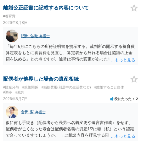
離婚公正証書に記載する内容について
#養育費
2026年8月8日
肥田 弘昭
弁護士
「毎年6月にこちらの所得証明書を提示する。裁判所の開示する養育費
算定表をもとに養育費を見直し、算定表から外れる場合は協議の上金
額を決める」との点ですが、通常は事情の変更があった場合に変更し
ますので妥当とまでは言えないかと思います。「養育費は当初予測出
来なかった事情の変更により双方協議の上増減出来る」と「通知義務
に勤務先」が含まれているので、私に収入が入った事は相手に通知が
配偶者が他界した場合の遺産相続
行く事になり、上記のような文言が無くても養育費の見直しは適宜出
#財産分与
#親族関係
#婚姻費用(別居中の生活費など)
#離婚すること自体
来るかと思うのですが違うのでしょうか？との点はそのとおりかと思
#調停
#裁判
います。養育費は事情の変更があった場合に変更するので毎年見直す
2026年8月7日
役にたった
2
ことはあまりないです。ご参考にしてください。
倉田 勲
弁護士
仮に何も手続き（配偶者から長男へ名義変更や遺言書作成）をせず、
配偶者が亡くなった場合は配偶者名義の資産1/2は妻（私）という認識
で合っていますでしょうか。 →ご相談内容を拝見する限りでは、その