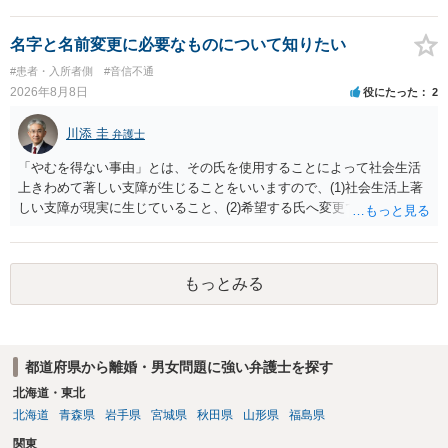
認識で合ってはいます。 なお、逆に１/２しか権利がないため、自宅を
完全に所有する場合は、他の相続人に対して自宅の評価額の１/２の代
償金の支払いが必要になります。
名字と名前変更に必要なものについて知りたい
#患者・入所者側
#音信不通
2026年8月8日
役にたった
2
川添 圭
弁護士
「やむを得ない事由」とは、その氏を使用することによって社会生活
上きわめて著しい支障が生じることをいいますので、(1)社会生活上著
しい支障が現実に生じていること、(2)希望する氏へ変更できればその
支障が解消できる（解消される）ことを、具体的な資料をもって説明
できるかどうかがポイントです。 記録中に現れた一切の事情が判断対
象ですので、上記(1)と(2)を説明できる資料は全て（ただし理路整然
もっとみる
に）提出することが必要になります。「フラッシュバック」とのこと
なので、例えば、医学上確立されているPTSDの診断基準に合致した説
明とそれに沿う資料の提出が必要になってくるように思います。 精神
的・心理的な理由の氏変更は様々な意味でハードルがかなり高く、弁
都道府県から離婚・男女問題に強い弁護士を探す
護士へ依頼しても苦労することが強く予想されるところです。、もし
本人申立てをお考えであれば、医学知識はもちろん法律知識も要求さ
北海道・東北
れますので、性急な申立てをせず、知識と資料をしっかりと揃えて、
北海道
青森県
岩手県
宮城県
秋田県
山形県
福島県
万全の体制で申立てに臨んだ方がよいと思われます。
関東