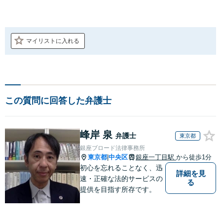
マイリストに入れる
この質問に回答した弁護士
峰岸 泉
弁護士
東京都
銀座ブロード法律事務所
東京都
中央区
銀座一丁目駅
から徒歩1分
|
初心を忘れることなく、迅
詳細を見
速・正確な法的サービスの
る
提供を目指す所存です。