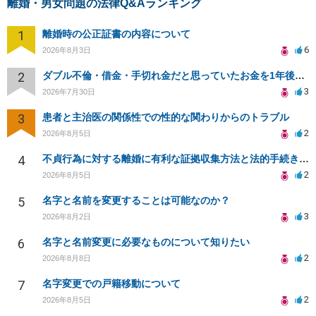
離婚・男女問題の法律Q&Aランキング
1
離婚時の公正証書の内容について
6
2026年8月3日
2
ダブル不倫・借金・手切れ金だと思っていたお金を1年後いまさら脅迫罪として通知書が来てまとめて請求
3
2026年7月30日
3
患者と主治医の関係性での性的な関わりからのトラブル
2
2026年8月5日
4
不貞行為に対する離婚に有利な証拠収集方法と法的手続きについて
2
2026年8月5日
5
名字と名前を変更することは可能なのか？
3
2026年8月2日
6
名字と名前変更に必要なものについて知りたい
2
2026年8月8日
7
名字変更での戸籍移動について
2
2026年8月5日