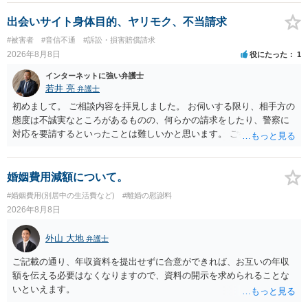
出会いサイト身体目的、ヤリモク、不当請求
#被害者
#音信不通
#訴訟・損害賠償請求
2026年8月8日
役にたった
1
インターネットに強い弁護士
若井 亮
弁護士
初めまして。 ご相談内容を拝見しました。 お伺いする限り、相手方の
態度は不誠実なところがあるものの、何らかの請求をしたり、警察に
対応を要請するといったことは難しいかと思います。 ご参考になれば
幸いです。
婚姻費用減額について。
#婚姻費用(別居中の生活費など)
#離婚の慰謝料
2026年8月8日
外山 大地
弁護士
ご記載の通り、年収資料を提出せずに合意ができれば、お互いの年収
額を伝える必要はなくなりますので、資料の開示を求められることな
いといえます。