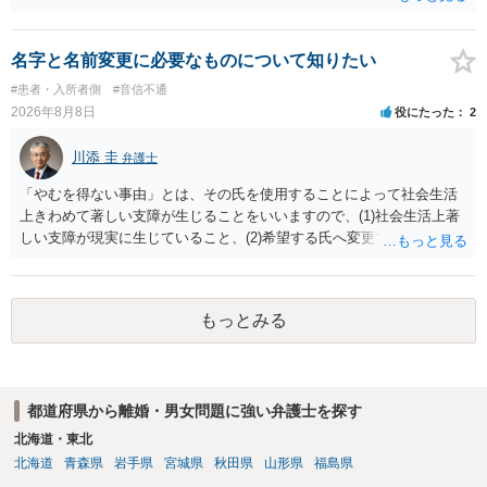
認識で合ってはいます。 なお、逆に１/２しか権利がないため、自宅を
完全に所有する場合は、他の相続人に対して自宅の評価額の１/２の代
償金の支払いが必要になります。
名字と名前変更に必要なものについて知りたい
#患者・入所者側
#音信不通
2026年8月8日
役にたった
2
川添 圭
弁護士
「やむを得ない事由」とは、その氏を使用することによって社会生活
上きわめて著しい支障が生じることをいいますので、(1)社会生活上著
しい支障が現実に生じていること、(2)希望する氏へ変更できればその
支障が解消できる（解消される）ことを、具体的な資料をもって説明
できるかどうかがポイントです。 記録中に現れた一切の事情が判断対
象ですので、上記(1)と(2)を説明できる資料は全て（ただし理路整然
もっとみる
に）提出することが必要になります。「フラッシュバック」とのこと
なので、例えば、医学上確立されているPTSDの診断基準に合致した説
明とそれに沿う資料の提出が必要になってくるように思います。 精神
的・心理的な理由の氏変更は様々な意味でハードルがかなり高く、弁
都道府県から離婚・男女問題に強い弁護士を探す
護士へ依頼しても苦労することが強く予想されるところです。、もし
本人申立てをお考えであれば、医学知識はもちろん法律知識も要求さ
北海道・東北
れますので、性急な申立てをせず、知識と資料をしっかりと揃えて、
北海道
青森県
岩手県
宮城県
秋田県
山形県
福島県
万全の体制で申立てに臨んだ方がよいと思われます。