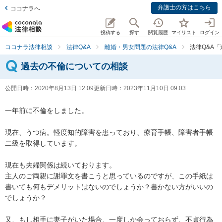
弁護士の方はこちら
ココナラへ
投稿する
探す
閲覧履歴
マイリスト
ログイン
ココナラ法律相談
法律Q&A
離婚・男女問題の法律Q&A
法律Q&A
過去の不倫についての相談
公開日時：
2020年8月13日 12:09
更新日時：
2023年11月10日 09:03
一年前に不倫をしました。

現在、うつ病。軽度知的障害を患っており、療育手帳、障害者手帳
二級を取得しています。

現在も夫婦関係は続いております。

主人のご両親に謝罪文を書こうと思っているのですが、この手紙は
書いても何もデメリットはないのでしょうか？書かない方がいいの
でしょうか？

又、もし相手に妻子がいた場合、一度しか会っておらず、不貞行為