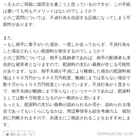
＞主人のご両親に謝罪文を書こうと思っているのですが、この手紙
は書いても何もデメリットはないのでしょうか？

とのご質問については、不貞行為を自認する証拠になってしまう可
能性があります。

また、

＞もし相手に妻子がいた場合、一度しか会っておらず、不貞行為を
した場合どれくらい慰謝料が発生するのでしょうか？

とのご質問については、相手も既婚者であれば、相手の配偶者も潜
在的な被害者となりますので、慰謝料の支払い義務が生じる可能性
があります。なお、相手夫婦が不貞により離婚した場合の慰謝料相
場は１００万円から３００万円程度、離婚にまでは至らない場合で
数十万から１００万円程度といわれています。不貞行為が１度きり
で、相手夫婦が離婚にまで至らないというケースであれば、慰謝料
としては数十万程度となるのが一般的かと思います。

もっとも、慰謝料の支払い義務が認められるか否か、認められる場
合であってもいくらになるかは、周辺事情等も綜合考慮の上、個別
的に判断されますので、弁護士にご相談されることをおすすめしま
す。
2020年8月13日 12:09
役に立った
2