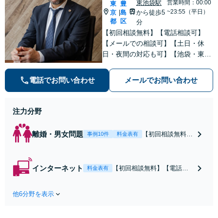
東池袋駅
営業時間：00:00
東
豊
~23:55（平日）
京
島
から徒歩5
|
都
区
分
【初回相談無料】【電話相談可】
【メールでの相談可】【土日・休
日・夜間の対応も可】【池袋・東池
袋2駅利用可】風俗トラブル・男女
トラブル・刑事事件を中心に「個
電話でお問い合わせ
メールでお問い合わせ
人」の方からのご相談・ご依頼を幅
広くお受けしております。お気軽に
お問い合わせください。
注力分野
離婚・男女問題
【初回相談無料】
事例10件
料金表有
【電話相談可】
【即日介入可】
【夜間対応可】
インターネット
【初回相談無料】【電話相
料金表有
【池袋・東池袋2
談可】【夜間対応可】【池
駅利用可】風俗・
袋・東池袋2駅利用可】爆サ
出会い系・ホス
他6分野を表示
イ・5ch・ホスラブ等の掲示
ト・不倫・ストー
板やネット上の悪口、誹謗
カー・DV・離婚
中傷の削除等、拡散防止に