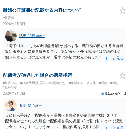
離婚公正証書に記載する内容について
#養育費
2026年8月8日
肥田 弘昭
弁護士
「毎年6月にこちらの所得証明書を提示する。裁判所の開示する養育費
算定表をもとに養育費を見直し、算定表から外れる場合は協議の上金
額を決める」との点ですが、通常は事情の変更があった場合に変更し
ますので妥当とまでは言えないかと思います。「養育費は当初予測出
来なかった事情の変更により双方協議の上増減出来る」と「通知義務
に勤務先」が含まれているので、私に収入が入った事は相手に通知が
配偶者が他界した場合の遺産相続
行く事になり、上記のような文言が無くても養育費の見直しは適宜出
#財産分与
#婚姻費用(別居中の生活費など)
#離婚すること自体
#調停
#裁判
来るかと思うのですが違うのでしょうか？との点はそのとおりかと思
#親族関係
います。養育費は事情の変更があった場合に変更するので毎年見直す
2026年8月7日
役にたった
2
ことはあまりないです。ご参考にしてください。
倉田 勲
弁護士
仮に何も手続き（配偶者から長男へ名義変更や遺言書作成）をせず、
配偶者が亡くなった場合は配偶者名義の資産1/2は妻（私）という認識
で合っていますでしょうか。 →ご相談内容を拝見する限りでは、その