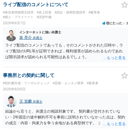
ライブ配信のコメントについて
#発信者情報開示請求
#炎上対策
#訴訟・損害賠償請求
#被害者
#個人・プライベート
#誹謗中傷
2026年8月7日
役にたった
1
インターネットに強い弁護士
泉 亮介
弁護士
ライブ配信のコメントであっても，そのコメントがされた日時や，ラ
イブ配信のURL等が証明できれば，権利侵害が認められるものであれ
ば開示請求が認められる可能性はあるでしょう。
事務所との契約に関して
#契約書作成・リーガルチェック
#芸能・エンタメ業界
#被害者
2026年8月6日
王 宣麟
弁護士
結論から言うと、弁護士の相談対象です。 契約書が交付されていな
い・2年固定の途中解約不可を事前に説明されていなかった点は、契約
の成立・内容・拘束力を争う余地がある典型例です。 まずは、運営と
のやり取り、規約のスクショ等の証拠を集めて、弁護士に相談されて