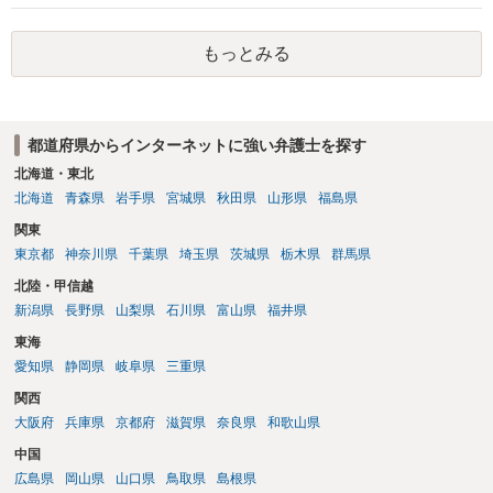
みてはいかがでしょうか。 また同時並行で（もしまだされていないの
であれば）書面で退所意思の明確化はしておくべきだと考えます。
もっとみる
都道府県からインターネットに強い弁護士を探す
北海道・東北
北海道
青森県
岩手県
宮城県
秋田県
山形県
福島県
関東
東京都
神奈川県
千葉県
埼玉県
茨城県
栃木県
群馬県
北陸・甲信越
新潟県
長野県
山梨県
石川県
富山県
福井県
東海
愛知県
静岡県
岐阜県
三重県
関西
大阪府
兵庫県
京都府
滋賀県
奈良県
和歌山県
中国
広島県
岡山県
山口県
鳥取県
島根県