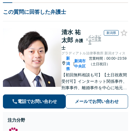
この質問に回答した弁護士
清水 祐
新潟県
インタビ
太郎
ューを見
弁護
る
士
グラディアトル法律事務所 新潟オフィス
新
営業時間：00:00~23:59
新潟市
潟
|
（土日祝日）
中央区
県
【初回無料相談も可】【土日祝夜間
受付可】インターネット関係事件、
刑事事件、離婚事件を中心に地元新
潟で弁護士業一筋。若さと誠意と情
熱を胸に、依頼者様と真正面から向
電話でお問い合わせ
メールでお問い合わせ
き合います。
注力分野