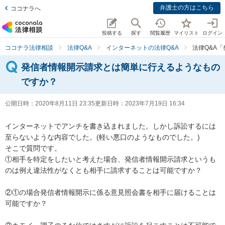
弁護士の方はこちら
ココナラへ
投稿する
探す
閲覧履歴
マイリスト
ログイン
ココナラ法律相談
法律Q&A
インターネットの法律Q&A
法律Q&A
発信者情報開示請求とは簡単に行えるようなもの
ですか？
公開日時：
2020年8月11日 23:35
更新日時：
2023年7月19日 16:34
インターネットでアンチを書き込まれました。しかし訴訟するには
至らないような内容でした。(軽い悪口のようなものでした。)

そこで質問です。

①相手を特定をしたいと考えた場合、発信者情報開示請求というも
のは例え違法性がなくとも相手に請求することは可能ですか？

②①の場合発信者情報開示に係る意見照会書を相手に届けることは
可能ですか？
