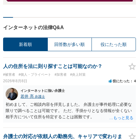
インターネットの法律Q&A
新着順
回答数が多い順
役にたった順
人の住所を法に則り探すことは可能なのか？
#被害者
#個人・プライベート
#加害者
#炎上対策
2026年8月8日
役にたった
4
インターネットに強い弁護士
若井 亮
弁護士
初めまして、ご相談内容を拝見しました。 弁護士が事件処理に必要な
限りで調べることは可能です。 ただ、手掛かりとなる情報が全くない
相手方について住所を特定することは困難です。
弁護士の対応が依頼人の勤務先、キャリアで変わりま