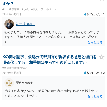
すか？
#IT・通信業界
#示談
#個人・プライベート
2026年8月8日
役にたった
1
若井 亮
弁護士
初めまして。 ご相談内容を拝見しました。 一般的な話となってしまい
ますが、依頼人の属性によって対応を変えることは無いかと思いま
す。
Xの開示請求、仮処分で裁判官が認容する意思と理由を
明確化しても、相手側は争って引き延ばしますか
#発信者情報開示請求
2026年8月8日
役にたった
2
匿名A
弁護士
反論は形式的なもので、結果的に裁判所が判断すればそれ以上争って
くることはありません。