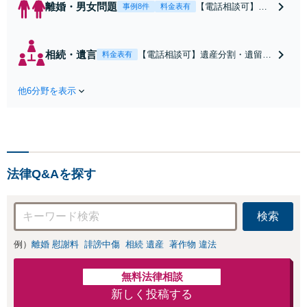
離婚・男女問題
【電話相談可】不
事例8件
料金表有
倫・浮気の慰謝料
請求・財産分与・
養育費・親権等、
相続・遺言
【電話相談可】遺産分割・遺留
料金表有
離婚に関するご相
分・遺言書作成など相続全般をめ
談はおまかせくだ
ぐるご相談をお受けしておりま
さい。依頼者様の
他6分野を表示
す。株式や不動産、事業承継が絡
お気持ちを充分に
む複雑な相続もお受けします。揉
汲み取り、納得の
める前・揉めてしまった後、いず
いく解決を目指し
れも柔軟に対応いたします。どう
ます。
ぞお電話ください。
法律Q&Aを探す
検索
例）
離婚 慰謝料
誹謗中傷
相続 遺産
著作物 違法
無料法律相談
新しく投稿する