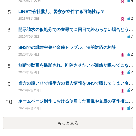
4
2026年7月27日
5
LINEで会社批判、警察が立件する可能性は？
2
2026年8月3日
6
開示請求の仮処分での審尋で２回目で終わらない場合どうしたらいいですか
7
2026年8月3日
7
SNSでの誹謗中傷と金銭トラブル、法的対応の相談
2
2026年8月4日
8
無断で動画を撮影され、削除させたいが連絡が返ってこない。
2
2026年8月4日
9
当方の腹いせで相手方の個人情報をSNSで晒してしまい名誉毀損させてしまったかもしれない
2
2026年7月29日
10
ホームページ制作における使用した画像や文章の著作権について
2
2026年7月29日
もっと見る