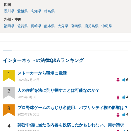
四国
香川県
愛媛県
高知県
徳島県
九州・沖縄
福岡県
佐賀県
長崎県
熊本県
大分県
宮崎県
鹿児島県
沖縄県
インターネットの法律Q&Aランキング
1
ストーカーから職場に電話
6
2026年7月28日
2
人の住所を法に則り探すことは可能なのか？
4
2026年8月8日
3
プロ野球ゲームのもじり名使用、パブリシティ権の影響は？
4
2026年7月30日
4
誹謗中傷に当たる内容を投稿したかもしれない。開示請求や民事刑事裁判に発展しうるのか教えて欲しい。