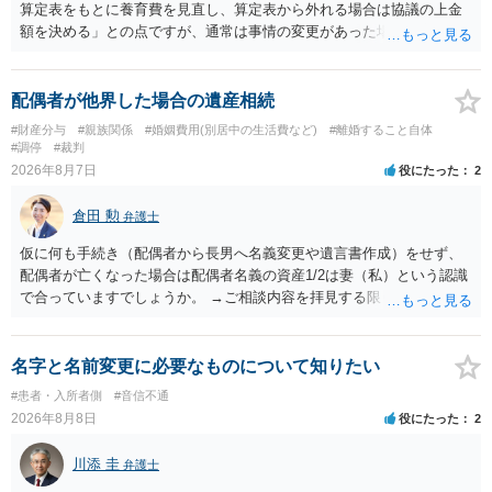
算定表をもとに養育費を見直し、算定表から外れる場合は協議の上金
額を決める」との点ですが、通常は事情の変更があった場合に変更し
ますので妥当とまでは言えないかと思います。「養育費は当初予測出
来なかった事情の変更により双方協議の上増減出来る」と「通知義務
に勤務先」が含まれているので、私に収入が入った事は相手に通知が
配偶者が他界した場合の遺産相続
行く事になり、上記のような文言が無くても養育費の見直しは適宜出
#財産分与
#親族関係
#婚姻費用(別居中の生活費など)
#離婚すること自体
来るかと思うのですが違うのでしょうか？との点はそのとおりかと思
#調停
#裁判
います。養育費は事情の変更があった場合に変更するので毎年見直す
2026年8月7日
役にたった
2
ことはあまりないです。ご参考にしてください。
倉田 勲
弁護士
仮に何も手続き（配偶者から長男へ名義変更や遺言書作成）をせず、
配偶者が亡くなった場合は配偶者名義の資産1/2は妻（私）という認識
で合っていますでしょうか。 →ご相談内容を拝見する限りでは、その
認識で合ってはいます。 なお、逆に１/２しか権利がないため、自宅を
完全に所有する場合は、他の相続人に対して自宅の評価額の１/２の代
償金の支払いが必要になります。
名字と名前変更に必要なものについて知りたい
#患者・入所者側
#音信不通
2026年8月8日
役にたった
2
川添 圭
弁護士