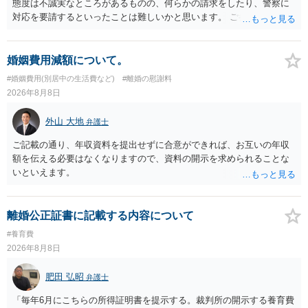
態度は不誠実なところがあるものの、何らかの請求をしたり、警察に
対応を要請するといったことは難しいかと思います。 ご参考になれば
幸いです。
婚姻費用減額について。
#婚姻費用(別居中の生活費など)
#離婚の慰謝料
2026年8月8日
外山 大地
弁護士
ご記載の通り、年収資料を提出せずに合意ができれば、お互いの年収
額を伝える必要はなくなりますので、資料の開示を求められることな
いといえます。
離婚公正証書に記載する内容について
#養育費
2026年8月8日
肥田 弘昭
弁護士
「毎年6月にこちらの所得証明書を提示する。裁判所の開示する養育費