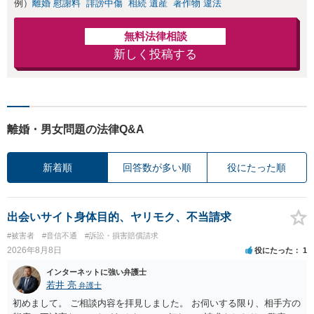
例）
離婚 慰謝料
誹謗中傷
相続 遺産
著作物 違法
無料法律相談
新しく投稿する
離婚・男女問題の法律Q&A
新着順
回答数が多い順
役にたった順
出会いサイト身体目的、ヤリモク、不当請求
#被害者
#音信不通
#訴訟・損害賠償請求
2026年8月8日
役にたった
1
インターネットに強い弁護士
若井 亮
弁護士
初めまして。 ご相談内容を拝見しました。 お伺いする限り、相手方の