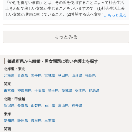
「やむを得ない事由」とは、その氏を使用することによって社会生活
上きわめて著しい支障が生じることをいいますので、(1)社会生活上著
しい支障が現実に生じていること、(2)希望する氏へ変更できればその
支障が解消できる（解消される）ことを、具体的な資料をもって説明
できるかどうかがポイントです。 記録中に現れた一切の事情が判断対
象ですので、上記(1)と(2)を説明できる資料は全て（ただし理路整然
もっとみる
に）提出することが必要になります。「フラッシュバック」とのこと
なので、例えば、医学上確立されているPTSDの診断基準に合致した説
明とそれに沿う資料の提出が必要になってくるように思います。 精神
的・心理的な理由の氏変更は様々な意味でハードルがかなり高く、弁
都道府県から離婚・男女問題に強い弁護士を探す
護士へ依頼しても苦労することが強く予想されるところです。、もし
本人申立てをお考えであれば、医学知識はもちろん法律知識も要求さ
北海道・東北
れますので、性急な申立てをせず、知識と資料をしっかりと揃えて、
北海道
青森県
岩手県
宮城県
秋田県
山形県
福島県
万全の体制で申立てに臨んだ方がよいと思われます。
関東
東京都
神奈川県
千葉県
埼玉県
茨城県
栃木県
群馬県
北陸・甲信越
新潟県
長野県
山梨県
石川県
富山県
福井県
東海
愛知県
静岡県
岐阜県
三重県
関西