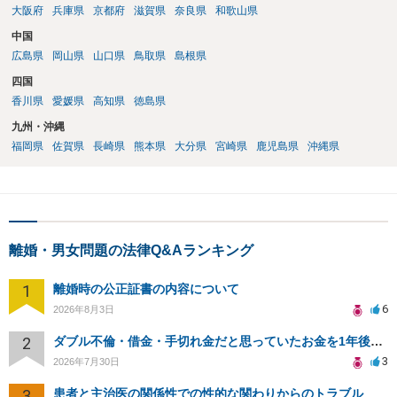
大阪府
兵庫県
京都府
滋賀県
奈良県
和歌山県
中国
広島県
岡山県
山口県
鳥取県
島根県
四国
香川県
愛媛県
高知県
徳島県
九州・沖縄
福岡県
佐賀県
長崎県
熊本県
大分県
宮崎県
鹿児島県
沖縄県
離婚・男女問題の法律Q&Aランキング
1
離婚時の公正証書の内容について
6
2026年8月3日
2
ダブル不倫・借金・手切れ金だと思っていたお金を1年後いまさら脅迫罪として通知書が来てまとめて請求
3
2026年7月30日
3
患者と主治医の関係性での性的な関わりからのトラブル