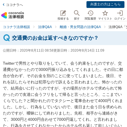
弁護士の方はこちら
ココナラへ
投稿する
探す
閲覧履歴
マイリスト
ログイン
ココナラ法律相談
法律Q&A
離婚・男女問題の法律Q&A
法律Q&A
交通費のお金は返すべきなのですか？
公開日時：
2020年8月11日 08:58
更新日時：
2020年8月14日 11:09
Twitterで男性とやり取りをしていて、会う約束をしたのですが、交
通費がなかったので3000円振り込みをしてくれました。その日に都
合が合わず、そのお金を別のことに使ってしまいました。後日、そ
れを話したらそれは犯罪なので訴えると言われました。怖かったの
で、結局会いに行ったのですが、その場所がホテルで求められて怖
かったので友達に会うフリをして帰ると言ったところ、ここまでい
くらでした？と聞かれたのでタクシーと電車合わせて4000円くれま
した。しかし、行為をしていないので、後日また会う日を求められ
たのですが、曖昧にして終わりました。先程、相手から連絡がき
て、3000円と4000円合わせて7000円返してくれ。と言われまし
た。行為をさせてくれなかったからホテル代も返して欲しいぐらい