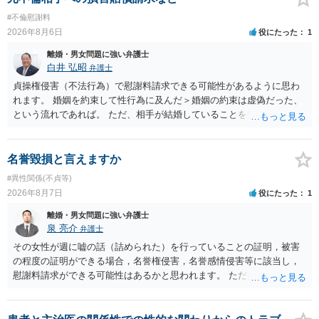
停での離婚に固執しないかいずれかの対応は必要となるかと思われま
#不倫慰謝料
す。 お一人で対応するのは難しい側面もありますので弁護士を立てる
2026年8月6日
役にたった
1
ことを検討されると良いかと思われます。
離婚・男女問題に強い弁護士
白井 弘昭
弁護士
貞操権侵害（不法行為）で慰謝料請求できる可能性があるように思わ
れます。 婚姻を約束して性行為に及んだ＞婚姻の約束は虚偽だった、
という流れであれば。 ただ、相手が結婚していることを知って行為に
及んでいるのであれば、婚姻できないことについて相談者さんの帰責
性も認められそうですので、あまり慰謝料は高額にならないように思
われます。 一度、最寄りの弁護士に相談してみてください。
名誉毀損と言えますか
#異性関係(不貞等)
2026年8月7日
役にたった
1
離婚・男女問題に強い弁護士
泉 亮介
弁護士
その女性が週に嘘の話（詰められた）を行っていることの証明，被害
の程度の証明ができる場合，名誉権侵害，名誉感情侵害等に該当し，
慰謝料請求ができる可能性はあるかと思われます。 ただ弁護士費用を
考えると費用倒れとなるリスクも考えられるため，慎重にご検討され
た方が良いでしょう。