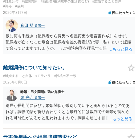
#財産分与
#親族関係
#婚姻費用(別居中の生活費など)
#離婚すること自体
#調停
#裁判
2026年8月7日
役にたった
1
倉田 勲
弁護士
仮に何も手続き（配偶者から長男へ名義変更や遺言書作成）をせず、
配偶者が亡くなった場合は配偶者名義の資産1/2は妻（私）という認識
で合っていますでしょうか。 →ご相談内容を拝見する限りでは、その
認識で合ってはいます。 なお、逆に１/２しか権利がないため、自宅を
完全に所有する場合は、他の相続人に対して自宅の評価額の１/２の代
償金の支払いが必要になります。
離婚調停について知りたい。
#離婚すること自体
#モラハラ
#性格の不一致
2026年8月6日
役にたった
2
離婚・男女問題に強い弁護士
泉 亮介
弁護士
別居が長期間に及び，婚姻関係が破綻していると認められるものであ
れば，調停で話が折り合わなくとも最終的には裁判での離婚が認めら
れる可能性があるかと思われますので，調停を起こす価値はあるよう
に思われます。 もっとも，調停については，お互いの合意がない限り
は調停が成立するということはないため，相手が合意するメリットを
だしてでも調停で終わらせるよう努めるのか，裁判離婚を見据えて調
元不倫相手への損害賠償請求など