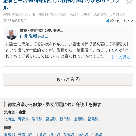
患者と主治医の関係性での性的な関わりからのトラブ
ル
#慰謝料請求したい側
#慰謝料請求・訴訟
#示談
#患者・入所者側
#産婦人科
2026年8月5日
役にたった
2
離婚・男女問題に強い弁護士
白井 弘昭
弁護士
弁護士に依頼して告訴状を作成し、弁護士同行で警察署にて事情説明
という流れが一般的ですが、警察から「被害届は、出してもいいがそ
れでもう打切りにしてほしい」と言われているのでしたら、あまり結
論は変わらないかもしれないですね。 所轄の警察を飛び越えて、直接
検察庁に訴えるのもありかもしれないですが、実際に捜査をするの
は、結局所轄だと思われますので、やはり結論は変わらないかもしれ
もっとみる
ないです。 一度、最寄りの「刑事に強い」とうたっている弁護士に相
談してみてはいかがでしょうか。 以上、ご参考まで。
都道府県から離婚・男女問題に強い弁護士を探す
北海道・東北
北海道
青森県
岩手県
宮城県
秋田県
山形県
福島県
関東
東京都
神奈川県
千葉県
埼玉県
茨城県
栃木県
群馬県