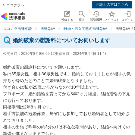
弁護士の方はこちら
ココナラへ
投稿する
探す
閲覧履歴
マイリスト
ログイン
ココナラ法律相談
法律Q&A
離婚・男女問題の法律Q&A
法律Q&A
婚約破棄の慰謝料についてお伺いします
公開日時：
2020年8月9日 09:12
更新日時：
2024年9月4日 11:43
婚約破棄の慰謝料についてお願いします。

私は35歳女性、相手36歳男性です。婚約しておりましたが相手の気
持ちが冷めたとのことで婚約破棄となりました。

付き合いは私が25歳ごろからなので10年以上です。

プロポーズ、婚約指輪を貰ってから3年2ヶ月経過。結婚指輪の下見
にも行っております。

同棲期間は2年8ヶ月です。

相手方親族の冠婚葬祭、帰省にも参加しており婚約者として紹介さ
れておりました。

相手の出張で昨年の約3分の1は不在な期間があり、結婚へ向けての
準備が進まないままでした。
