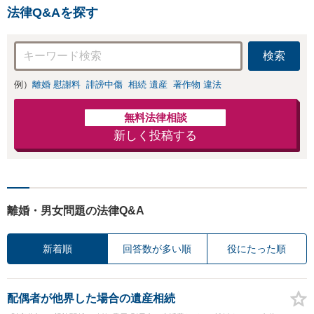
法律Q&Aを探す
検索
例）
離婚 慰謝料
誹謗中傷
相続 遺産
著作物 違法
無料法律相談
新しく投稿する
離婚・男女問題の法律Q&A
新着順
回答数が多い順
役にたった順
配偶者が他界した場合の遺産相続