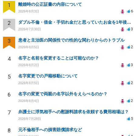
1
離婚時の公正証書の内容について
6
2026年8月3日
2
ダブル不倫・借金・手切れ金だと思っていたお金を1年後いまさら脅迫罪として通知書が来てまとめて請求
3
2026年7月30日
3
患者と主治医の関係性での性的な関わりからのトラブル
2
2026年8月5日
4
名字と名前を変更することは可能なのか？
3
2026年8月2日
5
名字変更での戸籍移動について
2
2026年8月5日
6
名字の変更で両親の名字以外をえらべるのか？
2
2026年8月4日
7
弁護士に浮気相手への慰謝料請求を依頼する費用相場は？
5
2026年7月28日
8
元不倫相手への損害賠償請求など