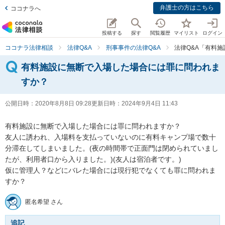
弁護士の方はこちら
ココナラへ
投稿する
探す
閲覧履歴
マイリスト
ログイン
ココナラ法律相談
法律Q&A
刑事事件の法律Q&A
法律Q&A「有料
有料施設に無断で入場した場合には罪に問われま
すか？
公開日時：
2020年8月8日 09:28
更新日時：
2024年9月4日 11:43
有料施設に無断で入場した場合には罪に問われますか？

友人に誘われ、入場料を支払っていないのに有料キャンプ場で数十
分滞在してしまいました。(夜の時間帯で正面門は閉められていまし
たが、利用者口から入りました。)(友人は宿泊者です。)

仮に管理人？などにバレた場合には現行犯でなくても罪に問われま
すか？
匿名希望 さん
追記