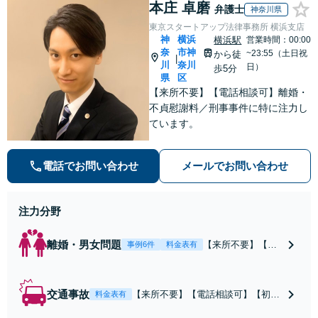
本庄 卓磨
弁護士
神奈川県
東京スタートアップ法律事務所 横浜支店
神
横浜
横浜駅
営業時間：00:00
奈
市神
~23:55（土日祝
から徒
|
川
奈川
日）
歩5分
県
区
【来所不要】【電話相談可】離婚・
不貞慰謝料／刑事事件に特に注力し
ています。
電話でお問い合わせ
メールでお問い合わせ
注力分野
離婚・男女問題
【来所不要】【電
事例6件
料金表有
話相談可】親権／
婚姻費用／不倫慰
謝料／別居などの
交通事故
【来所不要】【電話相談可】【初回
料金表有
争点を整理し、見
相談無料】治療中から、賠償額・過
通しと方針を提示