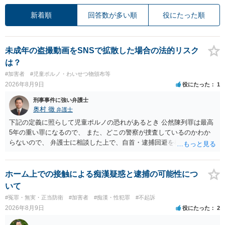
新着順
回答数が多い順
役にたった順
未成年の盗撮動画をSNSで拡散した場合の法的リスク
は？
#加害者
#児童ポルノ・わいせつ物頒布等
2026年8月9日
役にたった
1
刑事事件に強い弁護士
奥村 徹
弁護士
下記の定義に照らして児童ポルノの恐れがあるとき 公然陳列罪は最高
5年の重い罪になるので、 また、どこの警察が捜査しているのかわか
らないので、 弁護士に相談した上で、自首・逮捕回避を検討して下さ
い 三 衣服の全部又は一部を着けない児童の姿態であって、殊更に児
童の性的な部位（性器等若しくはその周辺部、臀でん部又は胸部をい
う。）が露出され又は強調されているものであり、かつ、性欲を興奮
ホーム上での接触による痴漢疑惑と逮捕の可能性につ
させ又は刺激するもの
いて
#冤罪・無実・正当防衛
#加害者
#痴漢・性犯罪
#不起訴
2026年8月9日
役にたった
2