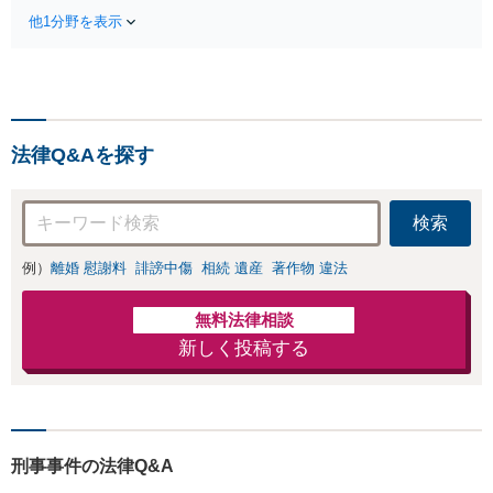
失割合・後遺障害の見通しを整理
します。
他1分野を表示
し、納得感ある解決を目指します。
法律Q&Aを探す
検索
例）
離婚 慰謝料
誹謗中傷
相続 遺産
著作物 違法
無料法律相談
新しく投稿する
刑事事件の法律Q&A