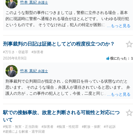
竹本 真紀
弁護士
このような類型の事件につきましては，警察に立件される場合，基本
的に現認時に警察へ通報される場合がほとんどです。 いわゆる現行犯
というものです。 そうでなければ，犯人の特定が困難になってしまい
ます。 触ったかもしれないという方について，行為の判断がされる
（事件性）とともに，誰の行為かの判断がされる（犯人性）が必要な
のですが，現認時に警察が臨場できる場合以外は，基本的に犯人性を
刑事裁判の日記は証拠としてどの程度役立つのか？
特定することができません。もちろん，常習性が顕著で，既に前科を
#万引き・窃盗罪
#加害者
有していて警察に把握されていれば別ですが，そのような方は，この
2026年8月9日
役にたった
1
ような場所に質問を掲げてくることはありません。心配・不安になる
ことはよくわかるのですが，心配・不安を感じている方は，警察に把
竹本 真紀
弁護士
握されていることがありませんので，犯人性が特定されることはあり
ません。したがって，自分が犯人であるとされることはないのです。
刑事裁判で公判期日が指定され，公判期日を待っている状態なのだと
ですから，相談者の場合は，大丈夫です。安心してください。それで
思います。 そのような場合，弁護人が選任されていると思います。 弁
は，①～③に答えます。 ①について 腕の動き，女性への向かい方をみ
護人の方が，この事件の犯人として，今後，二度と同じような犯罪を
れば，酔っていて偶然の出来事か，意図的に偶然を装うように触った
することがないようにするために，どのようなことを日記に書くとよ
のかは，わかります。触る瞬間ではなくて，触るまでの状況の方が重
いかアドバイスしてくれると思います。そして，書いた内容は，被告
要です。酔っていてふらついていたのであれば，そのときだけふらつ
人質問などで活用されることになると思います。 裁判のためだけに記
駅での接触事故、故意と判断される可能性と対応につ
いているわけではありません。腕の振り方も，そのときだけ偶然大き
録するわけではないかもしれませんが，「裁判において証拠として利
いて
くなるわけではありません。ですから，本件では，意図的だと疑われ
用できる可能性があれば」と考えているのであれば，本件について証
#冤罪・無実・正当防衛
#加害者
#痴漢・性犯罪
#釈放・保釈
#不起訴
ることはないと思います。その雰囲気は，当たってしまった女性にも
拠も見て内容を把握している，弁護人の方と相談して書く内容を打ち
#逮捕による解雇・退学回避
伝わっていたのでしょう。ですから大丈夫です。なお，故意は，主観
合わせて進めるのが，裁判の観点では一番効果的だと思います。 適応