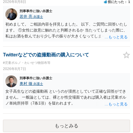
2026年8月8日
役にたった
1
面の話なので，防犯カメラの映像で決められることはありません。本
障害で窃盗罪ということであれば，責任能力に影響する話ではなく情
人の話（故意を否認する話）が実際の状況と矛盾しないかだけの話で
刑事事件に強い弁護士
状に関しての話になると思いますので，弁護人の方と相談してみまし
す。 ②について 犯人性が特定できませんから，逮捕や呼出の可能性は
若井 亮
弁護士
ょう。
ないと思います。 ③について ②がないので，③はそもそもないことが
初めまして。 ご相談内容を拝見しました。 以下、ご質問に回答いたし
前提なので，期間も考えなくて大丈夫です。 というわけで，本件は大
ます。 ①女性に故意に触れたと判断されるか 当たってしまった際に、
丈夫ですから，今後，同じような不安に襲われることがないように気
私はお酒を飲んでおり少し手の振りが大きくなってしまっていたこと
をつけてくださいね。それが一番大事です。
も事実です。それが仮に、私が気がついていない防犯カメラに写って
いた場合、故意だと判定されやすいのでしょうか？ お伺いする限り、
故意があると判断されることは無いかと思います。 ②逮捕、呼び出し
Twitterなどでの盗撮動画の購入について
の可能性 この行為により、痴漢やその他の犯罪を犯したとして、逮
#児童ポルノ・わいせつ物頒布等
捕、呼び出しされる可能性はどれほどでしょうか？ 誤って当たってし
2026年8月7日
まっただけであり、さらにその場で女性等のアクションが無かったこ
とからすると、この後に呼び出される可能性は極めて低いと思いま
刑事事件に強い弁護士
す。 ③逮捕呼び出しまでの期間 大体どれほどの期間逮捕呼び出しの可
奥村 徹
弁護士
能性があると考えれば良いのでしょうか？ 逮捕や呼び出しの可能性は
女子高生などの盗撮動画 というのが漠然としていて正確な回答ができ
極めて低いと思います。 連絡が来ることはないでしょう。
ません。 一般論としては、裸とか性交場面であれば購入者は児童ポル
ノ単純所持罪（7条1項）を疑われます。
もっとみる