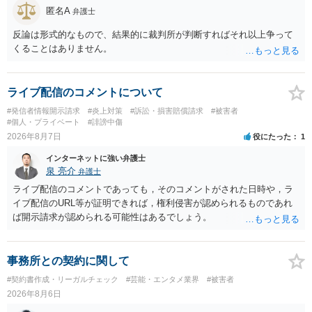
匿名A
弁護士
反論は形式的なもので、結果的に裁判所が判断すればそれ以上争って
くることはありません。
ライブ配信のコメントについて
#発信者情報開示請求
#炎上対策
#訴訟・損害賠償請求
#被害者
#個人・プライベート
#誹謗中傷
2026年8月7日
役にたった
1
インターネットに強い弁護士
泉 亮介
弁護士
ライブ配信のコメントであっても，そのコメントがされた日時や，ラ
イブ配信のURL等が証明できれば，権利侵害が認められるものであれ
ば開示請求が認められる可能性はあるでしょう。
事務所との契約に関して
#契約書作成・リーガルチェック
#芸能・エンタメ業界
#被害者
2026年8月6日