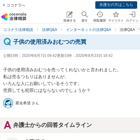
弁護士の方はこちら
ココナラへ
投稿する
探す
閲覧履歴
マイリスト
ログイン
ココナラ法律相談
法律Q&A
インターネットの法律Q&A
法律Q&A
子供の使用済みおむつの売買
公開日時：
2020年8月7日 09:42
更新日時：
2020年8月23日 16:42
子供の使用済みおむつを売ってくれないかと言われました。

私は売るつもりはありませんが、

いろんな人にお願いしているそうです。

売買しても犯罪にはならないのでしょうか？
匿名希望 さん
弁護士からの回答タイムライン