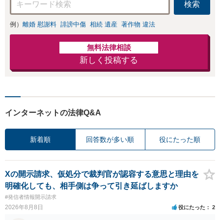
検索
例）
離婚 慰謝料
誹謗中傷
相続 遺産
著作物 違法
無料法律相談
新しく投稿する
インターネットの法律Q&A
新着順
回答数が多い順
役にたった順
Xの開示請求、仮処分で裁判官が認容する意思と理由を
明確化しても、相手側は争って引き延ばしますか
#発信者情報開示請求
2026年8月8日
役にたった
2