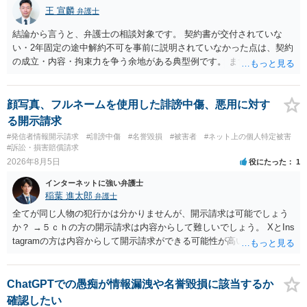
王 宣麟
弁護士
結論から言うと、弁護士の相談対象です。 契約書が交付されていな
い・2年固定の途中解約不可を事前に説明されていなかった点は、契約
の成立・内容・拘束力を争う余地がある典型例です。 まずは、運営と
のやり取り、規約のスクショ等の証拠を集めて、弁護士に相談されて
みてはいかがでしょうか。 また同時並行で（もしまだされていないの
であれば）書面で退所意思の明確化はしておくべきだと考えます。
顔写真、フルネームを使用した誹謗中傷、悪用に対す
る開示請求
#発信者情報開示請求
#誹謗中傷
#名誉毀損
#被害者
#ネット上の個人特定被害
#訴訟・損害賠償請求
2026年8月5日
役にたった
1
インターネットに強い弁護士
稲葉 進太郎
弁護士
全てが同じ人物の犯行かは分かりませんが、開示請求は可能でしょう
か？ →５ｃｈの方の開示請求は内容からして難しいでしょう。 XとIns
tagramの方は内容からして開示請求ができる可能性が高いでしょう。
ただ、アカウントが削除されていると開示請求は失敗する可能性が高
いでしょう。７月中にアカウントが削除されている場合、今から進め
ても失敗する可能性が高いように思われます。 相手を特定できた場
ChatGPTでの愚痴が情報漏洩や名誉毀損に該当するか
合、相手に全ての弁護士費用を負担させることは可能でしょうか？ →
確認したい