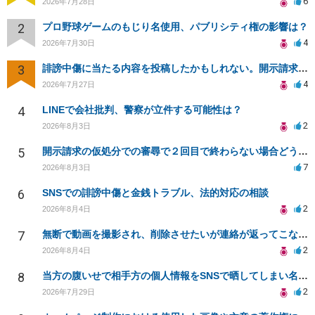
6
2026年7月28日
2
プロ野球ゲームのもじり名使用、パブリシティ権の影響は？
4
2026年7月30日
3
誹謗中傷に当たる内容を投稿したかもしれない。開示請求や民事刑事裁判に発展しうるのか教えて欲しい。
4
2026年7月27日
4
LINEで会社批判、警察が立件する可能性は？
2
2026年8月3日
5
開示請求の仮処分での審尋で２回目で終わらない場合どうしたらいいですか
7
2026年8月3日
6
SNSでの誹謗中傷と金銭トラブル、法的対応の相談
2
2026年8月4日
7
無断で動画を撮影され、削除させたいが連絡が返ってこない。
2
2026年8月4日
8
当方の腹いせで相手方の個人情報をSNSで晒してしまい名誉毀損させてしまったかもしれない
2
2026年7月29日