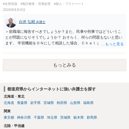
訴訟外の交渉で相手方が認めれば負担させることができるでしょう。
#名誉毀損
#風評被害・営業妨害
#個人・プライベート
訴訟で判決となった場合は、実際の弁護士費用が認められる場合と認
2026年8月4日
められない場合があり何ともいえないところでしょう。
白井 弘昭
弁護士
＞前職場に報告すべきでしょうか？また、民事や刑事ではどういうこ
とが問題になりそうでしょうか？ おそらく、何らの問題もないと思い
ます。 学習機能をＯＮにして相談した場合、Ｃｈａｔｇｐｔがｏｐｅ
ｎＡＩに相談内容を蓄積し、他の質問者への何らかの回答の際に参照
する可能性がありますが、個人名や会社名を特定していない限り、一
般論として抽象化されて回答に織り込まれる可能性が生じるにすぎま
もっとみる
せんので、その情報自体が、秘密情報に当たるとは思えませんし、名
誉棄損として、個人や会社に対する誹謗中傷の不特定多数への公開に
当たるとも思われません。 もちろん、誰がその内容をｃｈａｔｇｐｔ
に入力したかも第三者にしられることはないので、個人や会社の特定
都道府県からインターネットに強い弁護士を探す
をせずに書き込んだことで（おそらく特定して書き込んだとして
も）、相談者さんが刑事民事の責任に問われることはないでしょう。
北海道・東北
私見ながらご参考まで。
北海道
青森県
岩手県
宮城県
秋田県
山形県
福島県
関東
東京都
神奈川県
千葉県
埼玉県
茨城県
栃木県
群馬県
北陸・甲信越