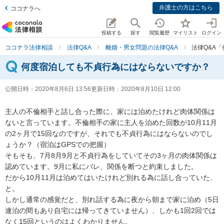
弁護士の方はこちら
ココナラへ
投稿する
探す
閲覧履歴
マイリスト
ログイン
ココナラ法律相談
法律Q&A
離婚・男女問題の法律Q&A
法律Q&A
何度宿泊しても不貞行為にはならないですか？
公開日時：
2020年8月6日 13:56
更新日時：
2020年8月10日 12:00
主人の不倫相手と話し合った際に、家には泊めたけれど肉体関係は
ないと言っています。不倫相手の家に主人を泊めた回数が10月11月
の2ヶ月で15回なのですが、それでも不貞行為にはならないのでし
ょうか？（宿泊はGPSでの把握）

そもそも、7月8月9月と不貞行為をしていてその3ヶ月の肉体関係は
認めています。9月に私にバレ、関係を断つと約束しました。

だから10月11月は泊めてはいたけれど別れる為に話し合っていた、
と。

しかし通常の感覚だと、別れ話する為に夜から朝まで家に泊め（5日
連泊の間もあり自宅には帰ってきていません）、しかも1回2回では
なく15回というのはよくわかりません。
