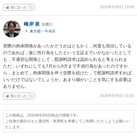
2020年8月6日 13:56
役に立った
1
峰岸 泉
弁護士
東京都
>
中央区
実際の肉体関係があったかどうかはともかく，何度も宿泊している
のであれば，仮に性行為をしたという立証までいかなかったとして
も，不適切な関係として，慰謝料請求は認められると考えられま

ただ，いずれにしても7月から9月まで不貞行為があったのですか
ら，まとめて，肉体関係を伴う交際を続けた，で慰謝料請求すれば
いいだけではないでしょうか。あまり細かいことを気にする必要は
ありません。
2020年8月6日 16:05
役に立った
1
この投稿は、2020年8月6日時点の情報です。
ご自身の責任のもと適法性・有用性を考慮してご利用いただくようお願いい
たします。