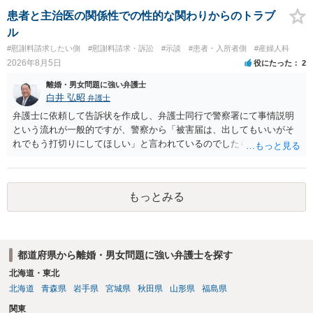
患者と主治医の関係性での性的な関わりからのトラブ
ル
#慰謝料請求したい側
#慰謝料請求・訴訟
#示談
#患者・入所者側
#産婦人科
2026年8月5日
役にたった
2
離婚・男女問題に強い弁護士
白井 弘昭
弁護士
弁護士に依頼して告訴状を作成し、弁護士同行で警察署にて事情説明
という流れが一般的ですが、警察から「被害届は、出してもいいがそ
れでもう打切りにしてほしい」と言われているのでしたら、あまり結
論は変わらないかもしれないですね。 所轄の警察を飛び越えて、直接
検察庁に訴えるのもありかもしれないですが、実際に捜査をするの
は、結局所轄だと思われますので、やはり結論は変わらないかもしれ
もっとみる
ないです。 一度、最寄りの「刑事に強い」とうたっている弁護士に相
談してみてはいかがでしょうか。 以上、ご参考まで。
都道府県から離婚・男女問題に強い弁護士を探す
北海道・東北
北海道
青森県
岩手県
宮城県
秋田県
山形県
福島県
関東