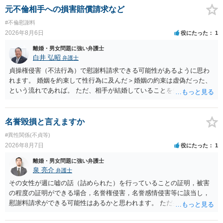
だしてでも調停で終わらせるよう努めるのか，裁判離婚を見据えて調
元不倫相手への損害賠償請求など
停での離婚に固執しないかいずれかの対応は必要となるかと思われま
#不倫慰謝料
す。 お一人で対応するのは難しい側面もありますので弁護士を立てる
2026年8月6日
役にたった
1
ことを検討されると良いかと思われます。
離婚・男女問題に強い弁護士
白井 弘昭
弁護士
貞操権侵害（不法行為）で慰謝料請求できる可能性があるように思わ
れます。 婚姻を約束して性行為に及んだ＞婚姻の約束は虚偽だった、
という流れであれば。 ただ、相手が結婚していることを知って行為に
及んでいるのであれば、婚姻できないことについて相談者さんの帰責
性も認められそうですので、あまり慰謝料は高額にならないように思
われます。 一度、最寄りの弁護士に相談してみてください。
名誉毀損と言えますか
#異性関係(不貞等)
2026年8月7日
役にたった
1
離婚・男女問題に強い弁護士
泉 亮介
弁護士
その女性が週に嘘の話（詰められた）を行っていることの証明，被害
の程度の証明ができる場合，名誉権侵害，名誉感情侵害等に該当し，
慰謝料請求ができる可能性はあるかと思われます。 ただ弁護士費用を
考えると費用倒れとなるリスクも考えられるため，慎重にご検討され
た方が良いでしょう。