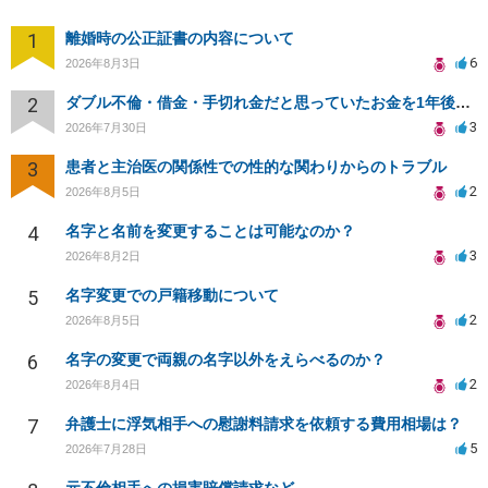
1
離婚時の公正証書の内容について
6
2026年8月3日
2
ダブル不倫・借金・手切れ金だと思っていたお金を1年後いまさら脅迫罪として通知書が来てまとめて請求
3
2026年7月30日
3
患者と主治医の関係性での性的な関わりからのトラブル
2
2026年8月5日
4
名字と名前を変更することは可能なのか？
3
2026年8月2日
5
名字変更での戸籍移動について
2
2026年8月5日
6
名字の変更で両親の名字以外をえらべるのか？
2
2026年8月4日
7
弁護士に浮気相手への慰謝料請求を依頼する費用相場は？
5
2026年7月28日