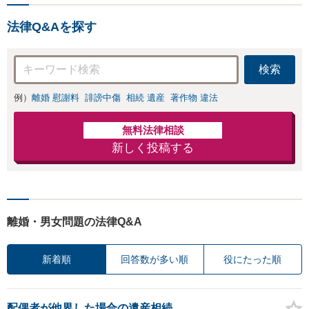
法律Q&Aを探す
検索
例）
離婚 慰謝料
誹謗中傷
相続 遺産
著作物 違法
無料法律相談
新しく投稿する
離婚・男女問題の法律Q&A
新着順
回答数が多い順
役にたった順
配偶者が他界した場合の遺産相続