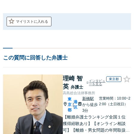
マイリストに入れる
この質問に回答した弁護士
理崎 智
東京都
インタビュ
ーを見る
英
弁護士
高島総合法律事務所
新橋駅
営業時間：10:00~2
東
港
2:00（土日祝日）
京
から徒歩
|
区
都
3分
【離婚弁護士ランキング全国１位
獲得経験あり】【オンライン相談
可】【離婚・男女問題の年間取扱件