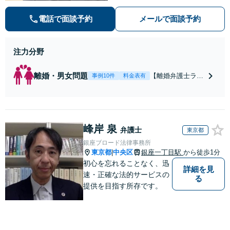
数100件以上】 離婚や男女問題で泣
き寝入りしたくないという方は是非
電話で面談予約
メールで面談予約
ご相談ください。
注力分野
離婚・男女問題
【離婚弁護士ラン
事例10件
料金表有
キング全国１位
獲得経験あり】
【初回相談料１時
間１万１０００
峰岸 泉
円】【離婚・不倫
弁護士
東京都
問題に特化／実績
銀座ブロード法律事務所
多数】財産分与、
東京都
中央区
銀座一丁目駅
から徒歩1分
|
慰謝料、養育費等
初心を忘れることなく、迅
で金銭的に満足で
詳細を見
速・正確な法的サービスの
る
きる解決を目指し
提供を目指す所存です。
ます。