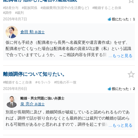
#財産分与
#親族関係
#婚姻費用(別居中の生活費など)
#離婚すること自体
#調停
#裁判
2026年8月7日
役にたった
1
倉田 勲
弁護士
仮に何も手続き（配偶者から長男へ名義変更や遺言書作成）をせず、
配偶者が亡くなった場合は配偶者名義の資産1/2は妻（私）という認識
で合っていますでしょうか。 →ご相談内容を拝見する限りでは、その
認識で合ってはいます。 なお、逆に１/２しか権利がないため、自宅を
完全に所有する場合は、他の相続人に対して自宅の評価額の１/２の代
償金の支払いが必要になります。
離婚調停について知りたい。
#離婚すること自体
#モラハラ
#性格の不一致
2026年8月6日
役にたった
2
離婚・男女問題に強い弁護士
泉 亮介
弁護士
別居が長期間に及び，婚姻関係が破綻していると認められるものであ
れば，調停で話が折り合わなくとも最終的には裁判での離婚が認めら
れる可能性があるかと思われますので，調停を起こす価値はあるよう
に思われます。 もっとも，調停については，お互いの合意がない限り
は調停が成立するということはないため，相手が合意するメリットを