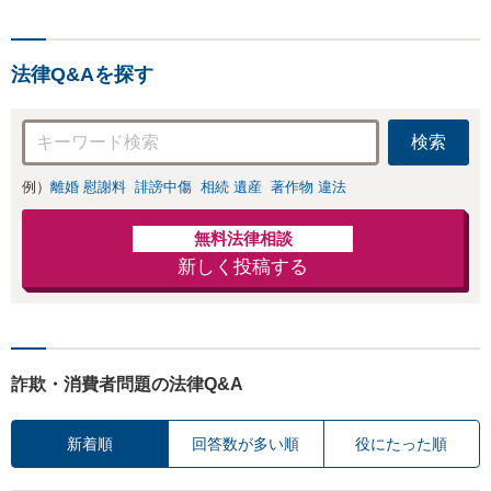
法律Q&Aを探す
検索
例）
離婚 慰謝料
誹謗中傷
相続 遺産
著作物 違法
無料法律相談
新しく投稿する
詐欺・消費者問題の法律Q&A
新着順
回答数が多い順
役にたった順