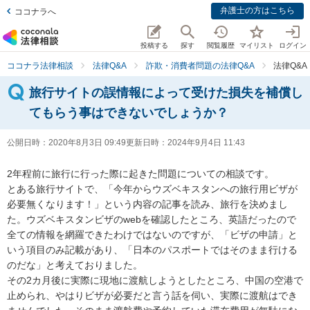
弁護士の方はこちら
ココナラへ
投稿する
探す
閲覧履歴
マイリスト
ログイン
ココナラ法律相談
法律Q&A
詐欺・消費者問題の法律Q&A
法律Q&
旅行サイトの誤情報によって受けた損失を補償し
てもらう事はできないでしょうか？
公開日時：
2020年8月3日 09:49
更新日時：
2024年9月4日 11:43
2年程前に旅行に行った際に起きた問題についての相談です。

とある旅行サイトで、「今年からウズベキスタンへの旅行用ビザが
必要無くなります！」という内容の記事を読み、旅行を決めまし
た。ウズベキスタンビザのwebを確認したところ、英語だったので
全ての情報を網羅できたわけではないのですが、「ビザの申請」と
いう項目のみ記載があり、「日本のパスポートではそのまま行ける
のだな」と考えておりました。

その2カ月後に実際に現地に渡航しようとしたところ、中国の空港で
止められ、やはりビザが必要だと言う話を伺い、実際に渡航はでき