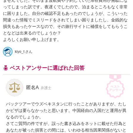
ませんでした。そのまま渡航費や予約していた滞在費用が無駄にな
ってしまった訳です。夜遅くでしたので、泊まるところもなく非常
に困りました。自分の確認不足もあったのでしょうが、こういった
間違った情報でミスリードをされてしまい困りましたし、金銭的な
損失もあったケースなので、その旅行サイトに補償をしてもらうこ
となどは出来るのでしょうか？

よろしくお願い申し上げます。
kiyo_t さん
ベストアンサーに選ばれた回答
匿名A
弁護士
パックツアーでウズベキスタンに行ったことがありますが、たし
かビザは要らなかったと思います。中国経由の入国だと運用が異
なるのでしょうか。

さてご質問の件ですが、誤った書き込みをネットに載せた行為と
あなたが被った損害との間には、いわゆる相当因果関係がないと