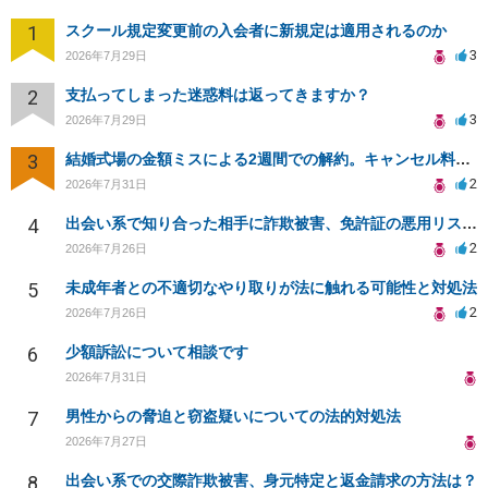
1
スクール規定変更前の入会者に新規定は適用されるのか
3
2026年7月29日
2
支払ってしまった迷惑料は返ってきますか？
3
2026年7月29日
3
結婚式場の金額ミスによる2週間での解約。キャンセル料10万円の免除は可能か。
2
2026年7月31日
4
出会い系で知り合った相手に詐欺被害、免許証の悪用リスクと対策。
2
2026年7月26日
5
未成年者との不適切なやり取りが法に触れる可能性と対処法
2
2026年7月26日
6
少額訴訟について相談です
2026年7月31日
7
男性からの脅迫と窃盗疑いについての法的対処法
2026年7月27日
8
出会い系での交際詐欺被害、身元特定と返金請求の方法は？