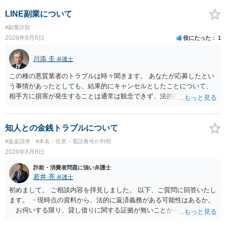
LINE副業について
#副業詐欺
2026年8月6日
役にたった
1
川添 圭
弁護士
この種の悪質業者のトラブルは時々聞きます。 あなたが応募したとい
う事情があったとしても、結果的にキャンセルとしたことについて、
相手方に損害が発生することは通常は観念できず、法的措置を採って
も認められません。この種の言説は半ば脅しのようなものです。 ま
ず、最寄りの消費生活センターへ相談し、連絡を無視してよいかどう
かのアドバイスを受けられることをお勧めします。しつこいようであ
知人との金銭トラブルについて
れば、弁護士へ依頼して警告してもらうことも必要になるかもしれま
#返金請求
#本名・住所・電話番号が判明
せん。
2026年8月8日
詐欺・消費者問題に強い弁護士
若井 亮
弁護士
初めまして。 ご相談内容を拝見しました。 以下、ご質問に回答いたし
ます。 ・現時点の資料から、法的に返済義務がある可能性はあるか。
お伺いする限り、貸し借りに関する証拠が無いことから、相手方が
貸金であるとして返金を請求することは難しいと思います。 ・相手の