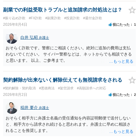
主張や現在の資料を踏まえ、今後どのように対応するのが適切か。
贈与か消費貸借かの争いにおいては、様々な圧力をかけて回収をしよ
副業での利益受取トラブルと追加請求の対処法とは？
うとするケースも散見されます。 ご自身での対応に窮するようであ
#振り込め詐欺
#FX詐欺
#副業詐欺
#投資詐欺
#還付金詐欺
れば、代理人を立てることもご検討ください。 ・相手へ送る回答文に
2026年8月4日
役にたった
1
ついてアドバイスをいただけるか。 具体的な回答内容については、
一般的に無料法律相談での対応外になろうかと思います。 法律事務
白井 弘昭
弁護士
所にご連絡いただき、対応の可否や費用をご確認ください。
おそらく詐欺です。警察にご相談ください。絶対に追加の費用は支払
わないでください。 サイバー警察などは、ネットからでも相談できる
と思います。 以上、ご参考まで。
契約解除が出来ないく解除伝えても無視請求をされる
#契約解除・契約取消
#悪徳商法
#架空請求
#高額請求への対応
2026年8月2日
役にたった
2
稲井 要介
弁護士
おそらく相手方に弁護士名義の受任通知を内容証明郵便で送付しない
と、相手方から請求され続けると思われます。弁護士に早めに相談さ
れることを推奨します。