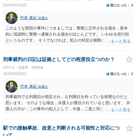
2026年8月9日
役にたった
2
竹本 真紀
弁護士
このような類型の事件につきましては，警察に立件される場合，基本
的に現認時に警察へ通報される場合がほとんどです。 いわゆる現行犯
というものです。 そうでなければ，犯人の特定が困難になってしまい
ます。 触ったかもしれないという方について，行為の判断がされる
（事件性）とともに，誰の行為かの判断がされる（犯人性）が必要な
のですが，現認時に警察が臨場できる場合以外は，基本的に犯人性を
刑事裁判の日記は証拠としてどの程度役立つのか？
特定することができません。もちろん，常習性が顕著で，既に前科を
#万引き・窃盗罪
#加害者
有していて警察に把握されていれば別ですが，そのような方は，この
2026年8月9日
役にたった
1
ような場所に質問を掲げてくることはありません。心配・不安になる
ことはよくわかるのですが，心配・不安を感じている方は，警察に把
竹本 真紀
弁護士
握されていることがありませんので，犯人性が特定されることはあり
ません。したがって，自分が犯人であるとされることはないのです。
刑事裁判で公判期日が指定され，公判期日を待っている状態なのだと
ですから，相談者の場合は，大丈夫です。安心してください。それで
思います。 そのような場合，弁護人が選任されていると思います。 弁
は，①～③に答えます。 ①について 腕の動き，女性への向かい方をみ
護人の方が，この事件の犯人として，今後，二度と同じような犯罪を
れば，酔っていて偶然の出来事か，意図的に偶然を装うように触った
することがないようにするために，どのようなことを日記に書くとよ
のかは，わかります。触る瞬間ではなくて，触るまでの状況の方が重
いかアドバイスしてくれると思います。そして，書いた内容は，被告
要です。酔っていてふらついていたのであれば，そのときだけふらつ
人質問などで活用されることになると思います。 裁判のためだけに記
駅での接触事故、故意と判断される可能性と対応につ
いているわけではありません。腕の振り方も，そのときだけ偶然大き
録するわけではないかもしれませんが，「裁判において証拠として利
いて