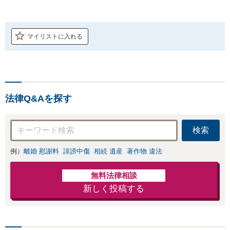
マイリストに入れる
法律Q&Aを探す
検索
例）
離婚 慰謝料
誹謗中傷
相続 遺産
著作物 違法
無料法律相談
新しく投稿する