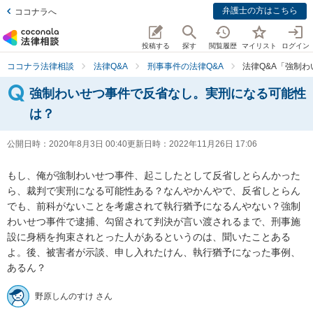
弁護士の方はこちら
ココナラへ
投稿する
探す
閲覧履歴
マイリスト
ログイン
ココナラ法律相談
法律Q&A
刑事事件の法律Q&A
法律Q&A「強制
強制わいせつ事件で反省なし。実刑になる可能性
は？
公開日時：
2020年8月3日 00:40
更新日時：
2022年11月26日 17:06
もし、俺が強制わいせつ事件、起こしたとして反省しとらんかった
ら、裁判で実刑になる可能性ある？なんやかんやで、反省しとらん
でも、前科がないことを考慮されて執行猶予になるんやない？強制
わいせつ事件で逮捕、勾留されて判決が言い渡されるまで、刑事施
設に身柄を拘束されとった人があるというのは、聞いたことある
よ。後、被害者が示談、申し入れたけん、執行猶予になった事例、
あるん？
野原しんのすけ さん