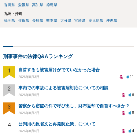
香川県
愛媛県
高知県
徳島県
九州・沖縄
福岡県
佐賀県
長崎県
熊本県
大分県
宮崎県
鹿児島県
沖縄県
刑事事件の法律Q&Aランキング
1
自首するも被害届けがでていなかった場合
11
2026年8月3日
2
車内での事故による被害届対応についての相談
6
2026年8月5日
3
警察から窃盗の件で呼び出し、財布返却で自首すべきか？
5
2026年8月2日
4
公判用の反省文と再発防止策、について
4
2026年8月6日