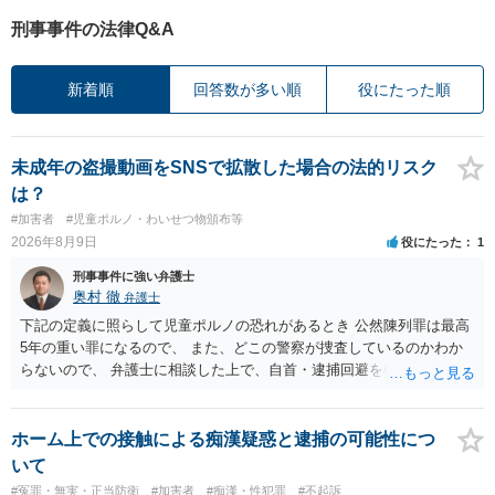
刑事事件の法律Q&A
新着順
回答数が多い順
役にたった順
未成年の盗撮動画をSNSで拡散した場合の法的リスク
は？
#加害者
#児童ポルノ・わいせつ物頒布等
2026年8月9日
役にたった
1
刑事事件に強い弁護士
奥村 徹
弁護士
下記の定義に照らして児童ポルノの恐れがあるとき 公然陳列罪は最高
5年の重い罪になるので、 また、どこの警察が捜査しているのかわか
らないので、 弁護士に相談した上で、自首・逮捕回避を検討して下さ
い 三 衣服の全部又は一部を着けない児童の姿態であって、殊更に児
童の性的な部位（性器等若しくはその周辺部、臀でん部又は胸部をい
う。）が露出され又は強調されているものであり、かつ、性欲を興奮
ホーム上での接触による痴漢疑惑と逮捕の可能性につ
させ又は刺激するもの
いて
#冤罪・無実・正当防衛
#加害者
#痴漢・性犯罪
#不起訴