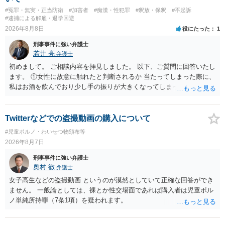
くなるわけではありません。ですから，本件では，意図的だと疑われ
用できる可能性があれば」と考えているのであれば，本件について証
#冤罪・無実・正当防衛
#加害者
#痴漢・性犯罪
#釈放・保釈
#不起訴
ることはないと思います。その雰囲気は，当たってしまった女性にも
拠も見て内容を把握している，弁護人の方と相談して書く内容を打ち
#逮捕による解雇・退学回避
伝わっていたのでしょう。ですから大丈夫です。なお，故意は，主観
合わせて進めるのが，裁判の観点では一番効果的だと思います。 適応
2026年8月8日
役にたった
1
面の話なので，防犯カメラの映像で決められることはありません。本
障害で窃盗罪ということであれば，責任能力に影響する話ではなく情
人の話（故意を否認する話）が実際の状況と矛盾しないかだけの話で
刑事事件に強い弁護士
状に関しての話になると思いますので，弁護人の方と相談してみまし
す。 ②について 犯人性が特定できませんから，逮捕や呼出の可能性は
若井 亮
弁護士
ょう。
ないと思います。 ③について ②がないので，③はそもそもないことが
初めまして。 ご相談内容を拝見しました。 以下、ご質問に回答いたし
前提なので，期間も考えなくて大丈夫です。 というわけで，本件は大
ます。 ①女性に故意に触れたと判断されるか 当たってしまった際に、
丈夫ですから，今後，同じような不安に襲われることがないように気
私はお酒を飲んでおり少し手の振りが大きくなってしまっていたこと
をつけてくださいね。それが一番大事です。
も事実です。それが仮に、私が気がついていない防犯カメラに写って
いた場合、故意だと判定されやすいのでしょうか？ お伺いする限り、
故意があると判断されることは無いかと思います。 ②逮捕、呼び出し
Twitterなどでの盗撮動画の購入について
の可能性 この行為により、痴漢やその他の犯罪を犯したとして、逮
#児童ポルノ・わいせつ物頒布等
捕、呼び出しされる可能性はどれほどでしょうか？ 誤って当たってし
2026年8月7日
まっただけであり、さらにその場で女性等のアクションが無かったこ
とからすると、この後に呼び出される可能性は極めて低いと思いま
刑事事件に強い弁護士
す。 ③逮捕呼び出しまでの期間 大体どれほどの期間逮捕呼び出しの可
奥村 徹
弁護士
能性があると考えれば良いのでしょうか？ 逮捕や呼び出しの可能性は
女子高生などの盗撮動画 というのが漠然としていて正確な回答ができ
極めて低いと思います。 連絡が来ることはないでしょう。
ません。 一般論としては、裸とか性交場面であれば購入者は児童ポル
ノ単純所持罪（7条1項）を疑われます。