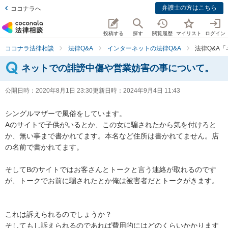
弁護士の方はこちら
ココナラへ
投稿する
探す
閲覧履歴
マイリスト
ログイン
ココナラ法律相談
法律Q&A
インターネットの法律Q&A
法律Q&A
ネットでの誹謗中傷や営業妨害の事について。
公開日時：
2020年8月1日 23:30
更新日時：
2024年9月4日 11:43
シングルマザーで風俗をしています。

Aのサイトで子供がいるとか、この女に騙されたから気を付けろと
か、無い事まで書かれてます。本名など住所は書かれてません。店
の名前で書かれてます。

そしてBのサイトではお客さんとトークと言う連絡が取れるのです
が、トークでお前に騙されたとか俺は被害者だとトークがきます。

これは訴えられるのでしょうか？

そしてもし訴えられるのであれば費用的にはどのくらいかかります