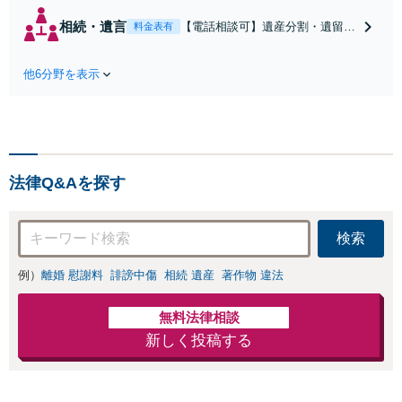
養育費・親権等、
相続・遺言
【電話相談可】遺産分割・遺留
料金表有
離婚に関するご相
分・遺言書作成など相続全般をめ
談はおまかせくだ
ぐるご相談をお受けしておりま
さい。依頼者様の
他6分野を表示
す。株式や不動産、事業承継が絡
お気持ちを充分に
む複雑な相続もお受けします。揉
汲み取り、納得の
める前・揉めてしまった後、いず
いく解決を目指し
れも柔軟に対応いたします。どう
ます。
ぞお電話ください。
法律Q&Aを探す
検索
例）
離婚 慰謝料
誹謗中傷
相続 遺産
著作物 違法
無料法律相談
新しく投稿する