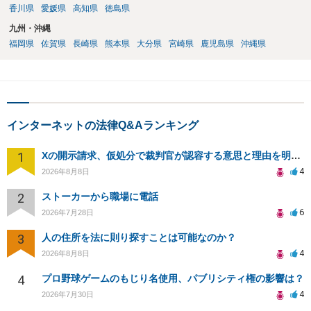
香川県
愛媛県
高知県
徳島県
九州・沖縄
福岡県
佐賀県
長崎県
熊本県
大分県
宮崎県
鹿児島県
沖縄県
インターネットの法律Q&Aランキング
1
Xの開示請求、仮処分で裁判官が認容する意思と理由を明確化しても、相手側は争って引き延ばしますか
4
2026年8月8日
2
ストーカーから職場に電話
6
2026年7月28日
3
人の住所を法に則り探すことは可能なのか？
4
2026年8月8日
4
プロ野球ゲームのもじり名使用、パブリシティ権の影響は？
4
2026年7月30日