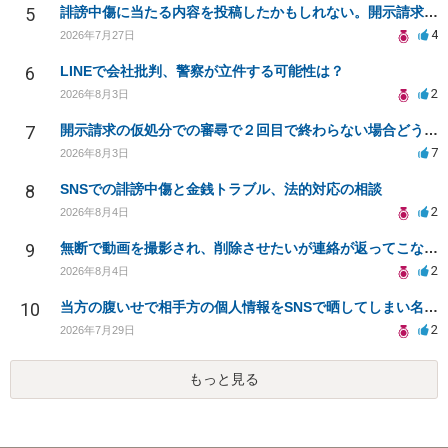
5
誹謗中傷に当たる内容を投稿したかもしれない。開示請求や民事刑事裁判に発展しうるのか教えて欲しい。
4
2026年7月27日
6
LINEで会社批判、警察が立件する可能性は？
2
2026年8月3日
7
開示請求の仮処分での審尋で２回目で終わらない場合どうしたらいいですか
7
2026年8月3日
8
SNSでの誹謗中傷と金銭トラブル、法的対応の相談
2
2026年8月4日
9
無断で動画を撮影され、削除させたいが連絡が返ってこない。
2
2026年8月4日
10
当方の腹いせで相手方の個人情報をSNSで晒してしまい名誉毀損させてしまったかもしれない
2
2026年7月29日
もっと見る