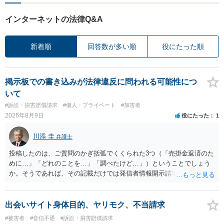
インターネットの法律Q&A
新着順
回答数が多い順
役にたった順
掲示板での書き込みが法律違反に問われる可能性につ
いて
#訴訟・損害賠償請求
#個人・プライベート
#加害者
2026年8月9日
役にたった
1
川添 圭
弁護士
投稿したのは、ご質問のかぎ括弧でくくられた3つ（「売掛金返済のた
めに…」「どれのことを…」「調べたけど…」）ということでしょう
か。そうであれば、その記載だけでは発信者情報開示請求が認められ
るような内容ではありません（申し立ててもほぼ門前払いに近い）。
ただ、「328が名誉毀損、偽計業務妨害、侮辱罪、ストーカー等に関す
る法律違反に該当するといわれ」とのことですので、ご質問に書かれ
出会いサイト身体目的、ヤリモク、不当請求
ていない何らかの背景事情があれば、回答は180度変わるかもしれませ
#被害者
#音信不通
#訴訟・損害賠償請求
ん。公開の場で詳細を投稿することは不適当と思われますので、弁護