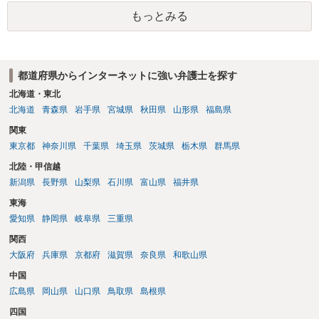
どと言い訳して確認できるまで発令を引き伸ばす方で対応してくる方
もっとみる
が圧倒的に多いです（この作戦は必ずといっていいほど行ってきま
す）。
都道府県からインターネットに強い弁護士を探す
北海道・東北
北海道
青森県
岩手県
宮城県
秋田県
山形県
福島県
関東
東京都
神奈川県
千葉県
埼玉県
茨城県
栃木県
群馬県
北陸・甲信越
新潟県
長野県
山梨県
石川県
富山県
福井県
東海
愛知県
静岡県
岐阜県
三重県
関西
大阪府
兵庫県
京都府
滋賀県
奈良県
和歌山県
中国
広島県
岡山県
山口県
鳥取県
島根県
四国