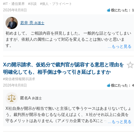
#IT・通信業界
#示談
#個人・プライベート
2026年8月8日
役にたった
1
若井 亮
弁護士
初めまして。 ご相談内容を拝見しました。 一般的な話となってしまい
ますが、依頼人の属性によって対応を変えることは無いかと思いま
す。
Xの開示請求、仮処分で裁判官が認容する意思と理由を
明確化しても、相手側は争って引き延ばしますか
#発信者情報開示請求
2026年8月8日
役にたった
4
匿名A
弁護士
X社自身が開示が相当で無いと主張して争うケースはあまりないでしょ
う。裁判所が開示を命じるなら従えばよく、Ｘ社がそれ以上に会員を
守るメリットはありません（アメリカ企業であるXにとって、日本の会
員情報などゴミかノイズみたいなものです）。 開示要件を満たすかど
うかを争うよりも、「発信者情報の保有確認がまだできていない」な