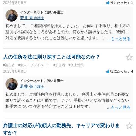
2026年8月8日
役にたった
1
士へ直接相談した方がよいでしょう。
インターネットに強い弁護士
若井 亮
弁護士
初めまして。 ご相談内容を拝見しました。 お伺いする限り、相手方の
態度は不誠実なところがあるものの、何らかの請求をしたり、警察に
対応を要請するといったことは難しいかと思います。 ご参考になれば
幸いです。
人の住所を法に則り探すことは可能なのか？
#被害者
#個人・プライベート
#加害者
#炎上対策
2026年8月8日
役にたった
4
インターネットに強い弁護士
若井 亮
弁護士
初めまして、ご相談内容を拝見しました。 弁護士が事件処理に必要な
限りで調べることは可能です。 ただ、手掛かりとなる情報が全くない
相手方について住所を特定することは困難です。
弁護士の対応が依頼人の勤務先、キャリアで変わりま
すか？