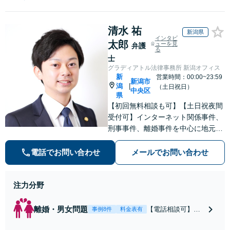
清水 祐
新潟県
インタビ
太郎
ューを見
弁護
る
士
グラディアトル法律事務所 新潟オフィス
新
営業時間：00:00~23:59
新潟市
潟
|
（土日祝日）
中央区
県
【初回無料相談も可】【土日祝夜間
受付可】インターネット関係事件、
刑事事件、離婚事件を中心に地元新
潟で弁護士業一筋。若さと誠意と情
熱を胸に、依頼者様と真正面から向
電話でお問い合わせ
メールでお問い合わせ
き合います。
注力分野
離婚・男女問題
【電話相談可】不
事例8件
料金表有
倫・浮気の慰謝料
請求・財産分与・