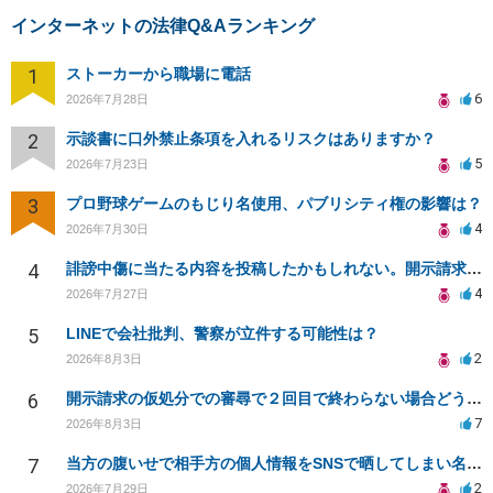
インターネットの法律Q&Aランキング
1
ストーカーから職場に電話
6
2026年7月28日
2
示談書に口外禁止条項を入れるリスクはありますか？
5
2026年7月23日
3
プロ野球ゲームのもじり名使用、パブリシティ権の影響は？
4
2026年7月30日
4
誹謗中傷に当たる内容を投稿したかもしれない。開示請求や民事刑事裁判に発展しうるのか教えて欲しい。
4
2026年7月27日
5
LINEで会社批判、警察が立件する可能性は？
2
2026年8月3日
6
開示請求の仮処分での審尋で２回目で終わらない場合どうしたらいいですか
7
2026年8月3日
7
当方の腹いせで相手方の個人情報をSNSで晒してしまい名誉毀損させてしまったかもしれない
2
2026年7月29日