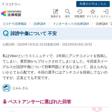
弁護士の方はこちら
ココナラへ
投稿する
探す
閲覧履歴
マイリスト
ログイン
ココナラ法律相談
法律Q&A
インターネットの法律Q&A
法律Q&A
誹謗中傷について 不安
公開日時：
2020年7月31日 23:30
更新日時：
2021年8月19日 19:53
私はViberというコミニュティで、1年前にアンチコメントを投稿し
てしまい、運営側からブロックされてしまいました。今回楽天イー
グルスが誹謗中傷について刑事問題にするなどあって、訴えられな
いかとても心配です。今回の選手にはアンチコメを投稿してないの
ですが、正直とても不安です。
じゅん さん
ベストアンサーに選ばれた回答