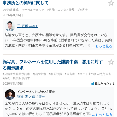
事務所との契約に関して
#契約書作成・リーガルチェック
#芸能・エンタメ業界
#被害者
2026年8月6日
王 宣麟
弁護士
結論から言うと、弁護士の相談対象です。 契約書が交付されていな
い・2年固定の途中解約不可を事前に説明されていなかった点は、契約
の成立・内容・拘束力を争う余地がある典型例です。 まずは、運営と
のやり取り、規約のスクショ等の証拠を集めて、弁護士に相談されて
みてはいかがでしょうか。 また同時並行で（もしまだされていないの
であれば）書面で退所意思の明確化はしておくべきだと考えます。
顔写真、フルネームを使用した誹謗中傷、悪用に対す
る開示請求
#発信者情報開示請求
#誹謗中傷
#名誉毀損
#被害者
#ネット上の個人特定被害
#訴訟・損害賠償請求
2026年8月5日
役にたった
1
インターネットに強い弁護士
稲葉 進太郎
弁護士
全てが同じ人物の犯行かは分かりませんが、開示請求は可能でしょう
か？ →５ｃｈの方の開示請求は内容からして難しいでしょう。 XとIns
tagramの方は内容からして開示請求ができる可能性が高いでしょう。