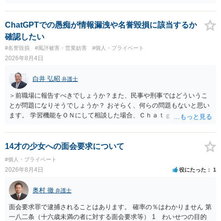
ただ、アカウントが削除されていると開示請求は失敗する可能性が高
いでしょう。７月中にアカウントが削除されている場合、今から進め
ても失敗する可能性が高いように思われます。 相手を特定できた場
ChatGPTでの愚痴が情報漏洩や名誉毀損に該当するか
合、相手に全ての弁護士費用を負担させることは可能でしょうか？ →
確認したい
訴訟外の交渉で相手方が認めれば負担させることができるでしょう。
#名誉毀損
#風評被害・営業妨害
#個人・プライベート
訴訟で判決となった場合は、実際の弁護士費用が認められる場合と認
2026年8月4日
められない場合があり何ともいえないところでしょう。
白井 弘昭
弁護士
＞前職場に報告すべきでしょうか？また、民事や刑事ではどういうこ
とが問題になりそうでしょうか？ おそらく、何らの問題もないと思い
ます。 学習機能をＯＮにして相談した場合、Ｃｈａｔｇｐｔがｏｐｅ
ｎＡＩに相談内容を蓄積し、他の質問者への何らかの回答の際に参照
する可能性がありますが、個人名や会社名を特定していない限り、一
般論として抽象化されて回答に織り込まれる可能性が生じるにすぎま
14才の少女への面会要求について
せんので、その情報自体が、秘密情報に当たるとは思えませんし、名
#個人・プライベート
誉棄損として、個人や会社に対する誹謗中傷の不特定多数への公開に
2026年8月4日
役にたった
1
当たるとも思われません。 もちろん、誰がその内容をｃｈａｔｇｐｔ
に入力したかも第三者にしられることはないので、個人や会社の特定
奥村 徹
弁護士
をせずに書き込んだことで（おそらく特定して書き込んだとして
も）、相談者さんが刑事民事の責任に問われることはないでしょう。
面会要求罪で逮捕されることはあります。 確率の％はわかりません 第
私見ながらご参考まで。
一八二条（十六歳未満の者に対する面会要求等） 1 わいせつの目的