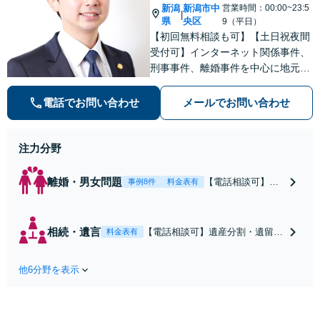
新潟
新潟市中
営業時間：00:00~23:5
|
県
央区
9（平日）
【初回無料相談も可】【土日祝夜間
受付可】インターネット関係事件、
刑事事件、離婚事件を中心に地元新
潟で弁護士業一筋。若さと誠意と情
熱を胸に、依頼者様と真正面から向
電話でお問い合わせ
メールでお問い合わせ
き合います。
注力分野
離婚・男女問題
【電話相談可】不
事例8件
料金表有
倫・浮気の慰謝料
請求・財産分与・
養育費・親権等、
相続・遺言
【電話相談可】遺産分割・遺留
料金表有
離婚に関するご相
分・遺言書作成など相続全般をめ
談はおまかせくだ
ぐるご相談をお受けしておりま
さい。依頼者様の
他6分野を表示
す。株式や不動産、事業承継が絡
お気持ちを充分に
む複雑な相続もお受けします。揉
汲み取り、納得の
める前・揉めてしまった後、いず
いく解決を目指し
れも柔軟に対応いたします。どう