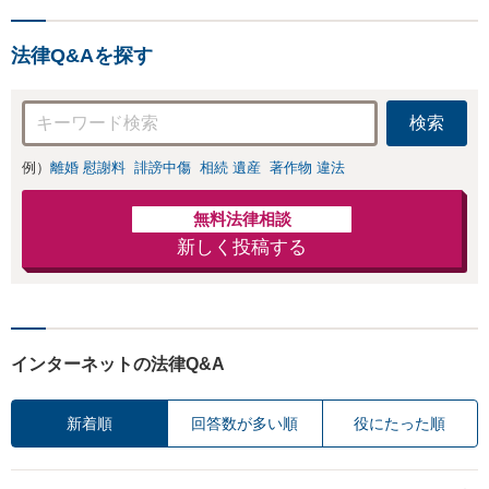
ます。
ぞお電話ください。
法律Q&Aを探す
検索
例）
離婚 慰謝料
誹謗中傷
相続 遺産
著作物 違法
無料法律相談
新しく投稿する
インターネットの法律Q&A
新着順
回答数が多い順
役にたった順