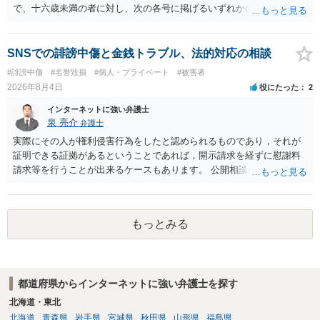
で、十六歳未満の者に対し、次の各号に掲げるいずれかの行為をした
者（当該十六歳未満の者が十三歳以上である場合については、その者
が生まれた日より五年以上前の日に生まれた者に限る。）は、一年以
下の拘禁刑又は五十万円以下の罰金に処する。 一 威迫し、偽計を用
SNSでの誹謗中傷と金銭トラブル、法的対応の相談
い又は誘惑して面会を要求すること。 二 拒まれたにもかかわらず、
#誹謗中傷
#名誉毀損
#個人・プライベート
#被害者
反復して面会を要求すること。 三 金銭その他の利益を供与し、又は
2026年8月4日
役にたった
2
その申込み若しくは約束をして面会を要求すること。 2前項の罪を犯
し、よってわいせつの目的で当該十六歳未満の者と面会をした者は、
インターネットに強い弁護士
二年以下の拘禁刑又は百万円以下の罰金に処する。
泉 亮介
弁護士
実際にその人が権利侵害行為をしたと認められるものであり，それが
証明できる証拠があるということであれば，開示請求を経ずに慰謝料
請求等を行うことが出来るケースもあります。 公開相談の場では回答
は難しいかと思われますので，お手持ちの証拠資料を持参の上弁護士
に個別に相談されると良いでしょう。
もっとみる
都道府県からインターネットに強い弁護士を探す
北海道・東北
北海道
青森県
岩手県
宮城県
秋田県
山形県
福島県