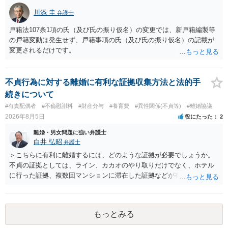
川添 圭
弁護士
戸籍法107条1項の氏（及び氏の振り仮名）の変更では、新戸籍編製等
の戸籍変動は発生せず、戸籍事項の氏（及び氏の振り仮名）の記載が
変更されるだけです。
不貞行為に対する離婚に有利な証拠収集方法と法的手
続きについて
#有責配偶者
#不倫慰謝料
#財産分与
#養育費
#異性関係(不貞等)
#離婚協議
2026年8月5日
役にたった
2
離婚・男女問題に強い弁護士
白井 弘昭
弁護士
＞こちらに有利に離婚するには、どのような証拠が必要でしょうか。
不貞の証拠としては、ライン、カカオのやり取りだけでなく、ホテル
に行った証拠、複数回マンションに滞在した証拠などが有効です。 不
貞の証拠があれば、離婚をさらに有利に進める（離婚したい時期に離
婚する、慰謝料をとるなど）ことができると思われます。 ただし、不
貞発覚後、長期間同居を続けると、不貞を許したとの評価につながる
もっとみる
場合がありますので、ご注意ください。 以上、ご参考まで。