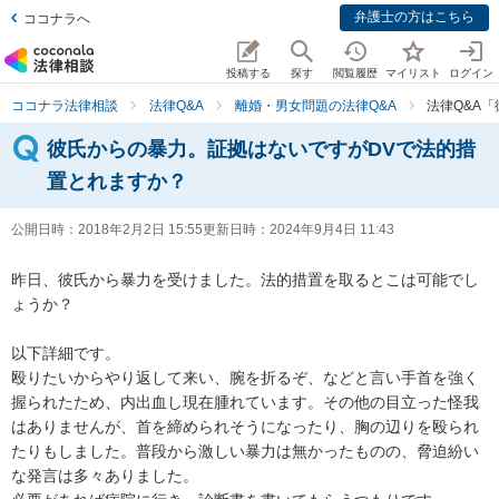
弁護士の方はこちら
ココナラへ
投稿する
探す
閲覧履歴
マイリスト
ログイン
ココナラ法律相談
法律Q&A
離婚・男女問題の法律Q&A
法律Q&A
彼氏からの暴力。証拠はないですがDVで法的措
置とれますか？
公開日時：
2018年2月2日 15:55
更新日時：
2024年9月4日 11:43
昨日、彼氏から暴力を受けました。法的措置を取るとこは可能でし
ょうか？

以下詳細です。

殴りたいからやり返して来い、腕を折るぞ、などと言い手首を強く
握られたため、内出血し現在腫れています。その他の目立った怪我
はありませんが、首を締められそうになったり、胸の辺りを殴られ
たりもしました。普段から激しい暴力は無かったものの、脅迫紛い
な発言は多々ありました。
