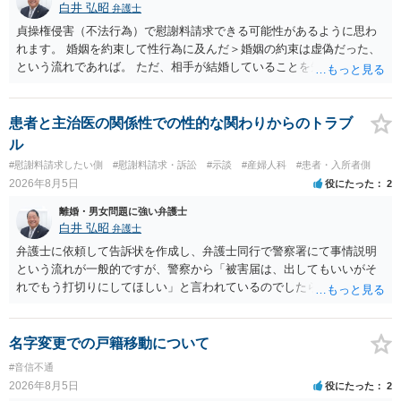
に抵抗する可能性が高いのであれば、むしろ淡々と調停不成立にして
白井 弘昭
弁護士
離婚訴訟で離婚原因を主張し、判決へ持っていく方が近道であること
貞操権侵害（不法行為）で慰謝料請求できる可能性があるように思わ
も少なくありません。見通し等を含め、弁護士へ相談・依頼した方が
れます。 婚姻を約束して性行為に及んだ＞婚姻の約束は虚偽だった、
よいと思います。
という流れであれば。 ただ、相手が結婚していることを知って行為に
及んでいるのであれば、婚姻できないことについて相談者さんの帰責
性も認められそうですので、あまり慰謝料は高額にならないように思
われます。 一度、最寄りの弁護士に相談してみてください。
患者と主治医の関係性での性的な関わりからのトラブ
ル
#慰謝料請求したい側
#慰謝料請求・訴訟
#示談
#産婦人科
#患者・入所者側
2026年8月5日
役にたった
2
離婚・男女問題に強い弁護士
白井 弘昭
弁護士
弁護士に依頼して告訴状を作成し、弁護士同行で警察署にて事情説明
という流れが一般的ですが、警察から「被害届は、出してもいいがそ
れでもう打切りにしてほしい」と言われているのでしたら、あまり結
論は変わらないかもしれないですね。 所轄の警察を飛び越えて、直接
検察庁に訴えるのもありかもしれないですが、実際に捜査をするの
は、結局所轄だと思われますので、やはり結論は変わらないかもしれ
名字変更での戸籍移動について
ないです。 一度、最寄りの「刑事に強い」とうたっている弁護士に相
#音信不通
談してみてはいかがでしょうか。 以上、ご参考まで。
2026年8月5日
役にたった
2