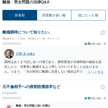
離婚・男女問題の法律Q&A
新着順
回答数が多い順
役にたった順
離婚調停について知りたい。
#離婚すること自体
#性格の不一致
#モラハラ
2026年8月6日
役にたった
1
川添 圭
弁護士
調停はあくまで話し合いの場であり、調停委員が夫婦関係の破綻を認
定したり、当事者に離婚するよう押しつけたりすることはありませ
ん。つまり、「夫が絶対に離婚に合意しない場合は不成立になり」、
離婚訴訟を提起して離婚を命じる判決を得て確定しなければ離婚はで
きません。 調停段階での離婚成立を希望するなら、夫が離婚に前向き
になるような条件提示をする等、模索するほかありません（極端な話
元不倫相手への損害賠償請求など
をいえば、夫から「この条件なら離婚してもよい」として提示された
#不倫慰謝料
条件を全部丸呑みする、という方法しかないかもしれません）。た
2026年8月6日
役にたった
1
だ、離婚訴訟をしたくないという考えを見透かされてしまうと、逆に
足下を見られてしまいますので、注意する必要があります。 夫が離婚
離婚・男女問題に強い弁護士