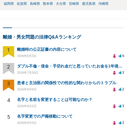
福岡県
佐賀県
長崎県
熊本県
大分県
宮崎県
鹿児島県
沖縄県
離婚・男女問題の法律Q&Aランキング
1
離婚時の公正証書の内容について
6
2026年8月3日
2
ダブル不倫・借金・手切れ金だと思っていたお金を1年後いまさら脅迫罪として通知書が来てまとめて請求
3
2026年7月30日
3
患者と主治医の関係性での性的な関わりからのトラブル
2
2026年8月5日
4
名字と名前を変更することは可能なのか？
3
2026年8月2日
5
名字変更での戸籍移動について
2
2026年8月5日