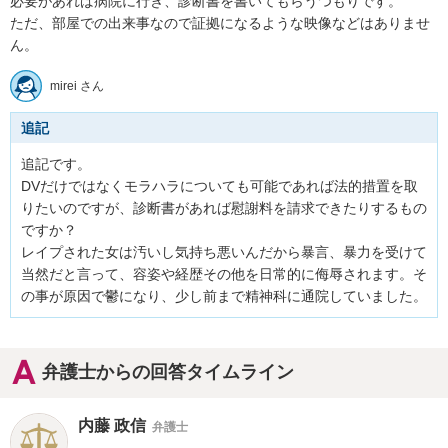
必要があれば病院に行き、診断書を書いてもらうつもりです。

ただ、部屋での出来事なので証拠になるような映像などはありませ
ん。
mirei さん
追記
追記です。

DVだけではなくモラハラについても可能であれば法的措置を取
りたいのですが、診断書があれば慰謝料を請求できたりするもの
ですか？

レイプされた女は汚いし気持ち悪いんだから暴言、暴力を受けて
当然だと言って、容姿や経歴その他を日常的に侮辱されます。そ
の事が原因で鬱になり、少し前まで精神科に通院していました。
弁護士からの回答タイムライン
内藤 政信
弁護士