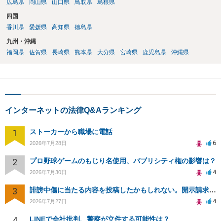
広島県
岡山県
山口県
鳥取県
島根県
四国
香川県
愛媛県
高知県
徳島県
九州・沖縄
福岡県
佐賀県
長崎県
熊本県
大分県
宮崎県
鹿児島県
沖縄県
インターネットの法律Q&Aランキング
1
ストーカーから職場に電話
6
2026年7月28日
2
プロ野球ゲームのもじり名使用、パブリシティ権の影響は？
4
2026年7月30日
3
誹謗中傷に当たる内容を投稿したかもしれない。開示請求や民事刑事裁判に発展しうるのか教えて欲しい。
4
2026年7月27日
4
LINEで会社批判、警察が立件する可能性は？