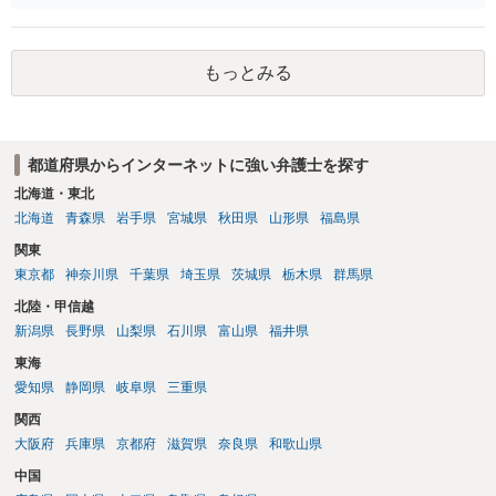
者（当該十六歳未満の者が十三歳以上である場合については、その者
が生まれた日より五年以上前の日に生まれた者に限る。）は、一年以
下の拘禁刑又は五十万円以下の罰金に処する。 一 威迫し、偽計を用
もっとみる
い又は誘惑して面会を要求すること。 二 拒まれたにもかかわらず、
反復して面会を要求すること。 三 金銭その他の利益を供与し、又は
その申込み若しくは約束をして面会を要求すること。 2前項の罪を犯
し、よってわいせつの目的で当該十六歳未満の者と面会をした者は、
都道府県からインターネットに強い弁護士を探す
二年以下の拘禁刑又は百万円以下の罰金に処する。
北海道・東北
北海道
青森県
岩手県
宮城県
秋田県
山形県
福島県
関東
東京都
神奈川県
千葉県
埼玉県
茨城県
栃木県
群馬県
北陸・甲信越
新潟県
長野県
山梨県
石川県
富山県
福井県
東海
愛知県
静岡県
岐阜県
三重県
関西
大阪府
兵庫県
京都府
滋賀県
奈良県
和歌山県
中国