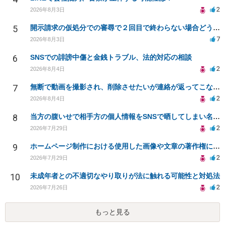
2
2026年8月3日
5
開示請求の仮処分での審尋で２回目で終わらない場合どうしたらいいですか
7
2026年8月3日
6
SNSでの誹謗中傷と金銭トラブル、法的対応の相談
2
2026年8月4日
7
無断で動画を撮影され、削除させたいが連絡が返ってこない。
2
2026年8月4日
8
当方の腹いせで相手方の個人情報をSNSで晒してしまい名誉毀損させてしまったかもしれない
2
2026年7月29日
9
ホームページ制作における使用した画像や文章の著作権について
2
2026年7月29日
10
未成年者との不適切なやり取りが法に触れる可能性と対処法
2
2026年7月26日
もっと見る