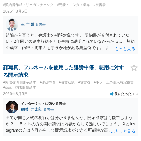
#契約書作成・リーガルチェック
#芸能・エンタメ業界
#被害者
2026年8月6日
王 宣麟
弁護士
結論から言うと、弁護士の相談対象です。 契約書が交付されていな
い・2年固定の途中解約不可を事前に説明されていなかった点は、契約
の成立・内容・拘束力を争う余地がある典型例です。 まずは、運営と
のやり取り、規約のスクショ等の証拠を集めて、弁護士に相談されて
みてはいかがでしょうか。 また同時並行で（もしまだされていないの
であれば）書面で退所意思の明確化はしておくべきだと考えます。
顔写真、フルネームを使用した誹謗中傷、悪用に対す
る開示請求
#発信者情報開示請求
#誹謗中傷
#名誉毀損
#被害者
#ネット上の個人特定被害
#訴訟・損害賠償請求
2026年8月5日
役にたった
1
インターネットに強い弁護士
稲葉 進太郎
弁護士
全てが同じ人物の犯行かは分かりませんが、開示請求は可能でしょう
か？ →５ｃｈの方の開示請求は内容からして難しいでしょう。 XとIns
tagramの方は内容からして開示請求ができる可能性が高いでしょう。
ただ、アカウントが削除されていると開示請求は失敗する可能性が高