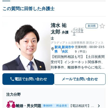
この質問に回答した弁護士
清水 祐
新潟県
インタビ
太郎
ューを見
弁護
る
士
グラディアトル法律事務所 新潟オフィス
新潟
新潟市中
営業時間：00:00~23:5
|
県
央区
9（平日）
【初回無料相談も可】【土日祝夜間
受付可】インターネット関係事件、
刑事事件、離婚事件を中心に地元新
潟で弁護士業一筋。若さと誠意と情
熱を胸に、依頼者様と真正面から向
電話でお問い合わせ
メールでお問い合わせ
き合います。
注力分野
離婚・男女問題
【電話相談可】不
事例8件
料金表有