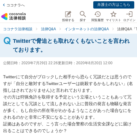
弁護士の方はこちら
ココナラへ
投稿する
探す
閲覧履歴
マイリスト
ログイン
ココナラ法律相談
法律Q&A
インターネットの法律Q&A
法律Q&A「
Twitterで脅迫とも取れなくもないことを言われ
ております。
公開日時：
2020年7月29日 22:26
更新日時：
2020年8月20日 12:00
Twitterにて自分がブロックした相手から恐らく冗談だとは思うので
すが「自分と敵対するTwitterユーザーは銃殺するかもしれない」(名
指しはされておりません)と言われております。

その方は狩猟免許を取得する予定という立場ということもあって冗
談だとしても冗談として流しきれない上に普段の発言も物騒な発言
が多く、もし自分の所在等がわかるようなことがあった場合なにを
されるのかと非常に不安になることがあります。

証拠はあるのですが、こう言った場合警察の生活安全課などに届け
出ることはできるのでしょうか？