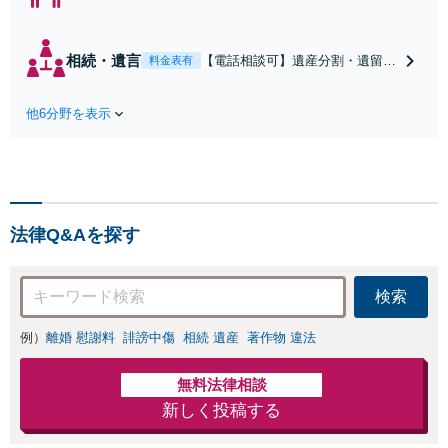
倫・浮気の慰謝料
請求・財産分与・
養育費・親権等、
相続・遺言
【電話相談可】遺産分割・遺留
料金表有
離婚に関するご相
分・遺言書作成など相続全般をめ
談はおまかせくだ
ぐるご相談をお受けしておりま
さい。依頼者様の
他6分野を表示
す。株式や不動産、事業承継が絡
お気持ちを充分に
む複雑な相続もお受けします。揉
汲み取り、納得の
める前・揉めてしまった後、いず
いく解決を目指し
れも柔軟に対応いたします。どう
ます。
ぞお電話ください。
法律Q&Aを探す
検索
例）
離婚 慰謝料
誹謗中傷
相続 遺産
著作物 違法
無料法律相談
新しく投稿する