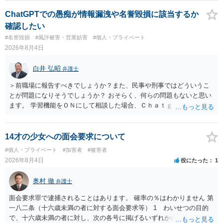
いでしょう。７月中にアカウントが削除されている場合、今から進め
ても失敗する可能性が高いように思われます。 相手を特定できた場
ChatGPTでの愚痴が情報漏洩や名誉毀損に該当するか
合、相手に全ての弁護士費用を負担させることは可能でしょうか？ →
確認したい
訴訟外の交渉で相手方が認めれば負担させることができるでしょう。
#名誉毀損
#風評被害・営業妨害
#個人・プライベート
訴訟で判決となった場合は、実際の弁護士費用が認められる場合と認
2026年8月4日
められない場合があり何ともいえないところでしょう。
白井 弘昭
弁護士
＞前職場に報告すべきでしょうか？また、民事や刑事ではどういうこ
とが問題になりそうでしょうか？ おそらく、何らの問題もないと思い
ます。 学習機能をＯＮにして相談した場合、Ｃｈａｔｇｐｔがｏｐｅ
ｎＡＩに相談内容を蓄積し、他の質問者への何らかの回答の際に参照
する可能性がありますが、個人名や会社名を特定していない限り、一
般論として抽象化されて回答に織り込まれる可能性が生じるにすぎま
14才の少女への面会要求について
せんので、その情報自体が、秘密情報に当たるとは思えませんし、名
#個人・プライベート
#加害者
#被害者
誉棄損として、個人や会社に対する誹謗中傷の不特定多数への公開に
2026年8月4日
役にたった
1
当たるとも思われません。 もちろん、誰がその内容をｃｈａｔｇｐｔ
に入力したかも第三者にしられることはないので、個人や会社の特定
奥村 徹
弁護士
をせずに書き込んだことで（おそらく特定して書き込んだとして
も）、相談者さんが刑事民事の責任に問われることはないでしょう。
面会要求罪で逮捕されることはあります。 確率の％はわかりません 第
私見ながらご参考まで。
一八二条（十六歳未満の者に対する面会要求等） 1 わいせつの目的
で、十六歳未満の者に対し、次の各号に掲げるいずれかの行為をした