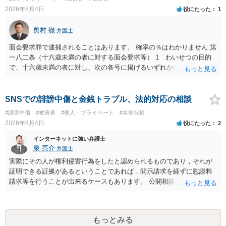
誉棄損として、個人や会社に対する誹謗中傷の不特定多数への公開に
2026年8月4日
役にたった
1
当たるとも思われません。 もちろん、誰がその内容をｃｈａｔｇｐｔ
に入力したかも第三者にしられることはないので、個人や会社の特定
奥村 徹
弁護士
をせずに書き込んだことで（おそらく特定して書き込んだとして
も）、相談者さんが刑事民事の責任に問われることはないでしょう。
面会要求罪で逮捕されることはあります。 確率の％はわかりません 第
私見ながらご参考まで。
一八二条（十六歳未満の者に対する面会要求等） 1 わいせつの目的
で、十六歳未満の者に対し、次の各号に掲げるいずれかの行為をした
者（当該十六歳未満の者が十三歳以上である場合については、その者
が生まれた日より五年以上前の日に生まれた者に限る。）は、一年以
下の拘禁刑又は五十万円以下の罰金に処する。 一 威迫し、偽計を用
SNSでの誹謗中傷と金銭トラブル、法的対応の相談
い又は誘惑して面会を要求すること。 二 拒まれたにもかかわらず、
#誹謗中傷
#被害者
#個人・プライベート
#名誉毀損
反復して面会を要求すること。 三 金銭その他の利益を供与し、又は
2026年8月4日
役にたった
2
その申込み若しくは約束をして面会を要求すること。 2前項の罪を犯
し、よってわいせつの目的で当該十六歳未満の者と面会をした者は、
インターネットに強い弁護士
二年以下の拘禁刑又は百万円以下の罰金に処する。
泉 亮介
弁護士
実際にその人が権利侵害行為をしたと認められるものであり，それが
証明できる証拠があるということであれば，開示請求を経ずに慰謝料
請求等を行うことが出来るケースもあります。 公開相談の場では回答
は難しいかと思われますので，お手持ちの証拠資料を持参の上弁護士
に個別に相談されると良いでしょう。
もっとみる