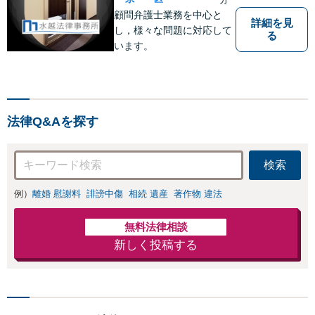
顧問弁護士業務を中心と
詳細を見
し，様々な問題に対応して
る
います。
法律Q&Aを探す
検索
例）
離婚 慰謝料
誹謗中傷
相続 遺産
著作物 違法
無料法律相談
新しく投稿する