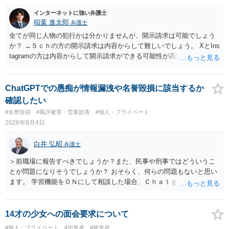
インターネットに強い弁護士
稲葉 進太郎
弁護士
全てが同じ人物の犯行かは分かりませんが、開示請求は可能でしょう
か？ →５ｃｈの方の開示請求は内容からして難しいでしょう。 XとIns
tagramの方は内容からして開示請求ができる可能性が高いでしょう。
ただ、アカウントが削除されていると開示請求は失敗する可能性が高
いでしょう。７月中にアカウントが削除されている場合、今から進め
ても失敗する可能性が高いように思われます。 相手を特定できた場
ChatGPTでの愚痴が情報漏洩や名誉毀損に該当するか
合、相手に全ての弁護士費用を負担させることは可能でしょうか？ →
確認したい
訴訟外の交渉で相手方が認めれば負担させることができるでしょう。
#名誉毀損
#風評被害・営業妨害
#個人・プライベート
訴訟で判決となった場合は、実際の弁護士費用が認められる場合と認
2026年8月4日
められない場合があり何ともいえないところでしょう。
白井 弘昭
弁護士
＞前職場に報告すべきでしょうか？また、民事や刑事ではどういうこ
とが問題になりそうでしょうか？ おそらく、何らの問題もないと思い
ます。 学習機能をＯＮにして相談した場合、Ｃｈａｔｇｐｔがｏｐｅ
ｎＡＩに相談内容を蓄積し、他の質問者への何らかの回答の際に参照
する可能性がありますが、個人名や会社名を特定していない限り、一
般論として抽象化されて回答に織り込まれる可能性が生じるにすぎま
14才の少女への面会要求について
せんので、その情報自体が、秘密情報に当たるとは思えませんし、名
#個人・プライベート
#加害者
#被害者