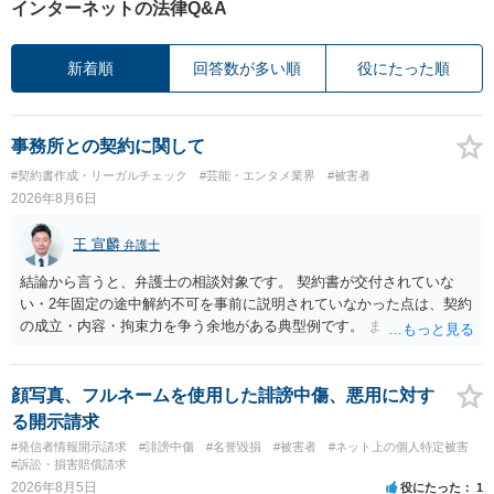
インターネットの法律Q&A
新着順
回答数が多い順
役にたった順
事務所との契約に関して
#契約書作成・リーガルチェック
#芸能・エンタメ業界
#被害者
2026年8月6日
王 宣麟
弁護士
結論から言うと、弁護士の相談対象です。 契約書が交付されていな
い・2年固定の途中解約不可を事前に説明されていなかった点は、契約
の成立・内容・拘束力を争う余地がある典型例です。 まずは、運営と
のやり取り、規約のスクショ等の証拠を集めて、弁護士に相談されて
みてはいかがでしょうか。 また同時並行で（もしまだされていないの
であれば）書面で退所意思の明確化はしておくべきだと考えます。
顔写真、フルネームを使用した誹謗中傷、悪用に対す
る開示請求
#発信者情報開示請求
#誹謗中傷
#名誉毀損
#被害者
#ネット上の個人特定被害
#訴訟・損害賠償請求
2026年8月5日
役にたった
1