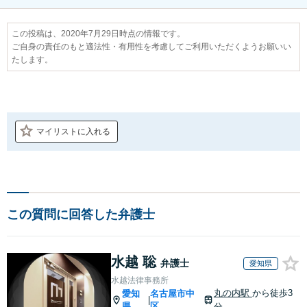
この投稿は、2020年7月29日時点の情報です。
ご自身の責任のもと適法性・有用性を考慮してご利用いただくようお願いい
たします。
マイリストに入れる
この質問に回答した弁護士
水越 聡
弁護士
愛知県
水越法律事務所
丸の内駅
から徒歩3
愛知
名古屋市中
|
県
区
分