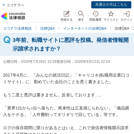
弁護士の方はこちら
ココナラへ
投稿する
探す
閲覧履歴
マイリスト
ログイン
ココナラ法律相談
法律Q&A
インターネットの法律Q&A
法律Q&A
3年前、転職サイトに悪評を投稿。発信者情報開
示請求されますか？
公開日時：
2020年7月29日 15:29
更新日時：
2020年9月22日 22:03
2017年4月に、「みんなの就活日記」「キャリコネ(転職用企業口コ
ミサイト)」に、勤めていた会社のことを悪く書きました。

もう二度と悪評は書きません。反省しております…。

「業界1位から○位へ落ちた。将来性は正直感じられない」「備品購
入をケチる」「人件費削ってギリギリで回している」等です。

ログの保存期間に限りがあるとはいえ、これで発信者情報開示請求