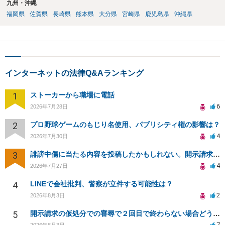
九州・沖縄
福岡県
佐賀県
長崎県
熊本県
大分県
宮崎県
鹿児島県
沖縄県
インターネットの法律Q&Aランキング
1
ストーカーから職場に電話
6
2026年7月28日
2
プロ野球ゲームのもじり名使用、パブリシティ権の影響は？
4
2026年7月30日
3
誹謗中傷に当たる内容を投稿したかもしれない。開示請求や民事刑事裁判に発展しうるのか教えて欲しい。
4
2026年7月27日
4
LINEで会社批判、警察が立件する可能性は？
2
2026年8月3日
5
開示請求の仮処分での審尋で２回目で終わらない場合どうしたらいいですか
7
2026年8月3日