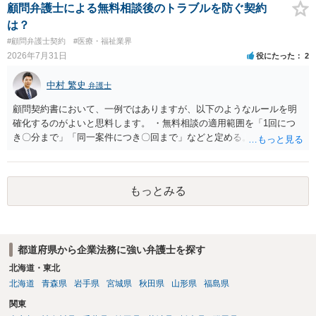
談されることをお勧めします。
顧問弁護士による無料相談後のトラブルを防ぐ契約
は？
#顧問弁護士契約
#医療・福祉業界
2026年7月31日
役にたった
2
中村 繁史
弁護士
顧問契約書において、一例ではありますが、以下のようなルールを明
確化するのがよいと思料します。 ・無料相談の適用範囲を「1回につ
き〇分まで」「同一案件につき〇回まで」などと定める。 ・無料相談
の範囲を超える継続的な質疑応答やメール対応は原則として受け付け
ず、継続して対応する場合は「個別受任（有料契約）」が必要であ
る。 ・無料相談から個別の事件処理へ移行する場合は、弁護士と従業
もっとみる
員との間で必ず個別の委任契約書を締結し、着手金や報酬等の費用体
系を事前に明示する手続を義務付ける。 相談料が無料であっても、法
律相談という法的サービスを提供する以上、弁護士は善良な管理者の
注意をもって対応する義務（善管注意義務）を負うものと思料しま
都道府県から企業法務に強い弁護士を探す
す。したがって、著しく不誠実な対応、放置、あるいは誤った不当な
回答を繰り返したような場合には、弁護士法上の誠実義務違反や品位
北海道・東北
保持違反（弁護士法56条1項）として、弁護士会の懲戒対象となり得る
北海道
青森県
岩手県
宮城県
秋田県
山形県
福島県
との理解でよいと考えます。 新たな法律事務所を探す手段について
関東
は、このウェブサイトで探す方法のほか、弁護士会や法律事務所に直