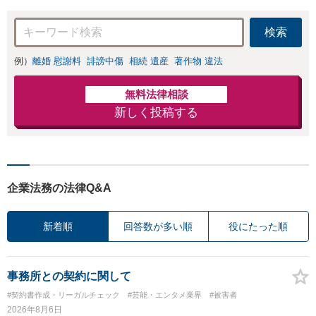
慰謝料、養育費等
で金銭的に満足で
検索
きる解決を目指し
ます。
例）
離婚 慰謝料
誹謗中傷
相続 遺産
著作物 違法
無料法律相談
新しく投稿する
企業法務の法律Q&A
新着順
回答数が多い順
役にたった順
事務所との契約に関して
#契約書作成・リーガルチェック
#芸能・エンタメ業界
#被害者
2026年8月6日