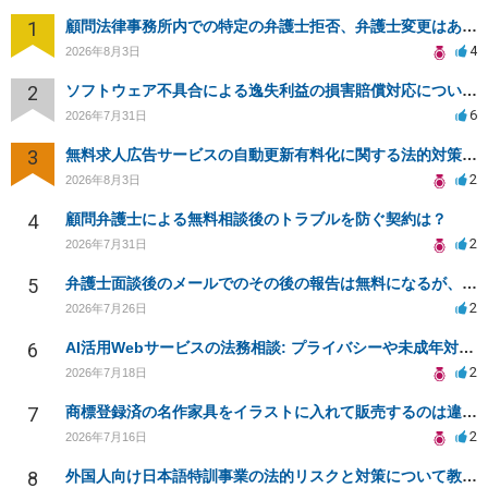
1
顧問法律事務所内での特定の弁護士拒否、弁護士変更はあり？一般論でも構いません。
4
2026年8月3日
2
ソフトウェア不具合による逸失利益の損害賠償対応について相談
6
2026年7月31日
3
無料求人広告サービスの自動更新有料化に関する法的対策は？
2
2026年8月3日
4
顧問弁護士による無料相談後のトラブルを防ぐ契約は？
2
2026年7月31日
5
弁護士面談後のメールでのその後の報告は無料になるが、弁護士として興味ありますか？
2
2026年7月26日
6
AI活用Webサービスの法務相談: プライバシーや未成年対応など
2
2026年7月18日
7
商標登録済の名作家具をイラストに入れて販売するのは違法でしょうか
2
2026年7月16日
8
外国人向け日本語特訓事業の法的リスクと対策について教えてください