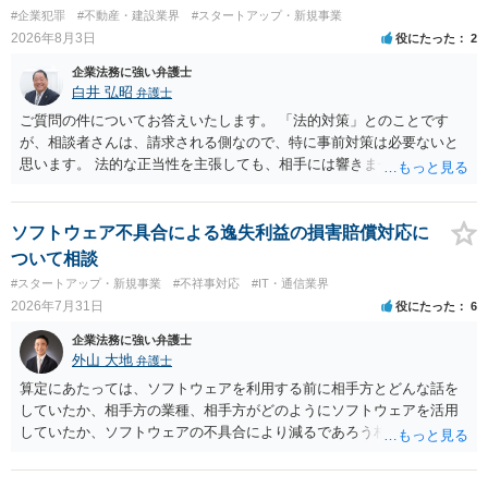
いなどの事情があるかと思います。 担当弁護士が変わらず、仕事内容
#企業犯罪
#不動産・建設業界
#スタートアップ・新規事業
も改善されない場合には、決済権限を持つ上司に相談し、顧問契約自
2026年8月3日
役にたった
2
体を見直すのが一番かと思います。
企業法務に強い弁護士
白井 弘昭
弁護士
ご質問の件についてお答えいたします。 「法的対策」とのことです
が、相談者さんは、請求される側なので、特に事前対策は必要ないと
思います。 法的な正当性を主張しても、相手には響きません。そもそ
も、法的正当性が薄いことは相手も分かっていますので。 相手方が法
的手段として裁判（おそらく少額訴訟）をするかどうかの問題ですの
で、訴訟を提起してきたら粛々と対応することになります。 少額訴訟
ソフトウェア不具合による逸失利益の損害賠償対応に
は、１人（１社）年間１０回までしかできないので、こちらが毅然と
ついて相談
支払いを拒否すれば、少額訴訟を提起する可能性は、低いものと思わ
#スタートアップ・新規事業
#不祥事対応
#IT・通信業界
れます。 ただ、裁判を東京などの遠隔地で起こされますと、対応する
2026年7月31日
役にたった
6
だけで費用がかかりますので、難しいところです。 当事者での対応で
すと、押し負けて支払うかもと考えますので、弁護士に依頼するなど
企業法務に強い弁護士
して対応をすれば、より裁判をしてくる可能性は減りますが、当然費
外山 大地
弁護士
用がかかります。 毅然と拒否して後は裁判するならしてくださいの対
算定にあたっては、ソフトウェアを利用する前に相手方とどんな話を
応、弁護士に依頼して同様の対応、裁判してきたら、従業員にて粛々
していたか、相手方の業種、相手方がどのようにソフトウェアを活用
と対応のどれかを選択することになります。 以上、ご参考まで。
していたか、ソフトウェアの不具合により減るであろう相手方の将来
の収入がどの程度得られる見込みであったか等、精査する必要があり
ます。 すでに王先生からも回答されている通り、最寄りの弁護士に相