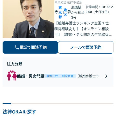
高島総合法律事務所
新橋駅
営業時間：10:00~2
東
港
2:00（土日祝日）
京
から徒歩
|
区
都
3分
【離婚弁護士ランキング全国１位
獲得経験あり】【オンライン相談
可】【離婚・男女問題の年間取扱件
数100件以上】 離婚や男女問題で泣
き寝入りしたくないという方は是非
電話で面談予約
メールで面談予約
ご相談ください。
注力分野
離婚・男女問題
【離婚弁護士ラン
事例10件
料金表有
キング全国１位
獲得経験あり】
【初回相談料１時
間１万１０００
円】【離婚・不倫
問題に特化／実績
法律Q&Aを探す
多数】財産分与、