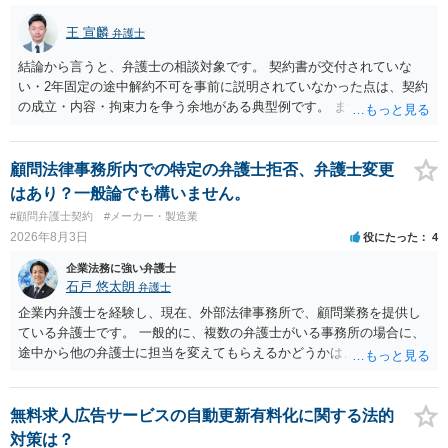
王 宣麟
弁護士
結論から言うと、弁護士の相談対象です。 契約書が交付されていな
い・2年固定の途中解約不可を事前に説明されていなかった点は、契約
の成立・内容・拘束力を争う余地がある典型例です。 まずは、運営と
のやり取り、規約のスクショ等の証拠を集めて、弁護士に相談されて
みてはいかがでしょうか。 また同時並行で（もしまだされていないの
であれば）書面で退所意思の明確化はしておくべきだと考えます。
顧問法律事務所内での特定の弁護士拒否、弁護士変更
はあり？一般論でも構いません。
#顧問弁護士契約
#メーカー・製造業
2026年8月3日
役にたった
4
企業法務に強い弁護士
石戸 悠太朗
弁護士
企業内弁護士を経験し、現在、外部法律事務所で、顧問業務を提供し
ている弁護士です。 一般的に、複数の弁護士がいる事務所の場合に、
途中から他の弁護士に担当を変えてもらえるかどうかは、当該事務所
の代表の判断に委ねられています。 もっとも、代表としても、依頼者
が不満を抱いている弁護士を担当にすることは望ましくないため、別
の弁護士に変更するのが通常でしょう。それでも、担当弁護士を変え
無料求人広告サービスの自動更新有料化に関する法的
てくれない場合は、他の弁護士の担当案件が一般で担当を変えられな
対策は？