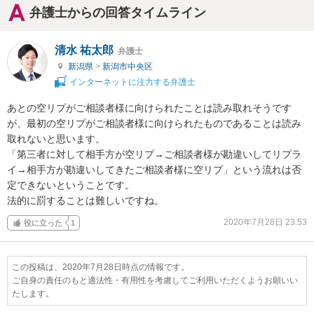
弁護士からの回答タイムライン
清水 祐太郎
弁護士
新潟県
>
新潟市中央区
インターネットに注力する弁護士
あとの空リプがご相談者様に向けられたことは読み取れそうです
が、最初の空リプがご相談者様に向けられたものであることは読み
取れないと思います。

「第三者に対して相手方が空リプ→ご相談者様が勘違いしてリプラ
イ→相手方が勘違いしてきたご相談者様に空リプ」という流れは否
定できないということです。

法的に罰することは難しいですね。
2020年7月28日 23:53
役に立った
1
この投稿は、2020年7月28日時点の情報です。
ご自身の責任のもと適法性・有用性を考慮してご利用いただくようお願いい
たします。