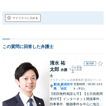
マイリストに入れる
この質問に回答した弁護士
清水 祐
新潟県
インタビ
太郎
ューを見
弁護
る
士
グラディアトル法律事務所 新潟オフィス
新潟
新潟市中
営業時間：00:00~23:5
|
県
央区
9（平日）
【初回無料相談も可】【土日祝夜間
受付可】インターネット関係事件、
刑事事件、離婚事件を中心に地元新