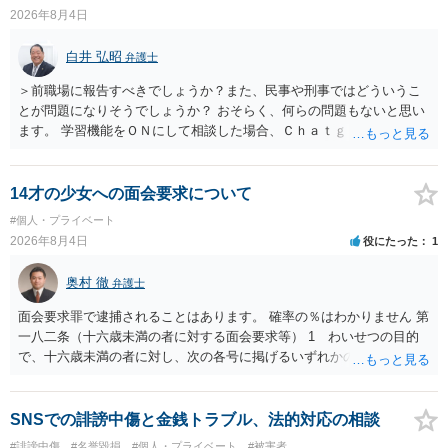
訴訟で判決となった場合は、実際の弁護士費用が認められる場合と認
2026年8月4日
められない場合があり何ともいえないところでしょう。
白井 弘昭
弁護士
＞前職場に報告すべきでしょうか？また、民事や刑事ではどういうこ
とが問題になりそうでしょうか？ おそらく、何らの問題もないと思い
ます。 学習機能をＯＮにして相談した場合、Ｃｈａｔｇｐｔがｏｐｅ
ｎＡＩに相談内容を蓄積し、他の質問者への何らかの回答の際に参照
する可能性がありますが、個人名や会社名を特定していない限り、一
般論として抽象化されて回答に織り込まれる可能性が生じるにすぎま
14才の少女への面会要求について
せんので、その情報自体が、秘密情報に当たるとは思えませんし、名
#個人・プライベート
誉棄損として、個人や会社に対する誹謗中傷の不特定多数への公開に
2026年8月4日
役にたった
1
当たるとも思われません。 もちろん、誰がその内容をｃｈａｔｇｐｔ
に入力したかも第三者にしられることはないので、個人や会社の特定
奥村 徹
弁護士
をせずに書き込んだことで（おそらく特定して書き込んだとして
も）、相談者さんが刑事民事の責任に問われることはないでしょう。
面会要求罪で逮捕されることはあります。 確率の％はわかりません 第
私見ながらご参考まで。
一八二条（十六歳未満の者に対する面会要求等） 1 わいせつの目的
で、十六歳未満の者に対し、次の各号に掲げるいずれかの行為をした
者（当該十六歳未満の者が十三歳以上である場合については、その者
が生まれた日より五年以上前の日に生まれた者に限る。）は、一年以
下の拘禁刑又は五十万円以下の罰金に処する。 一 威迫し、偽計を用
SNSでの誹謗中傷と金銭トラブル、法的対応の相談
い又は誘惑して面会を要求すること。 二 拒まれたにもかかわらず、
#誹謗中傷
#名誉毀損
#個人・プライベート
#被害者