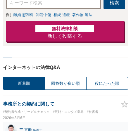
検索
例）
離婚 慰謝料
誹謗中傷
相続 遺産
著作物 違法
無料法律相談
新しく投稿する
インターネットの法律Q&A
新着順
回答数が多い順
役にたった順
事務所との契約に関して
#契約書作成・リーガルチェック
#芸能・エンタメ業界
#被害者
2026年8月6日
王 宣麟
弁護士