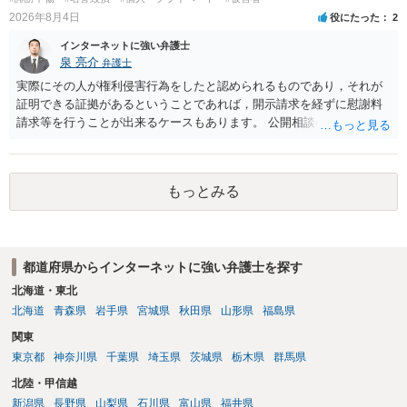
反復して面会を要求すること。 三 金銭その他の利益を供与し、又は
2026年8月4日
役にたった
2
その申込み若しくは約束をして面会を要求すること。 2前項の罪を犯
し、よってわいせつの目的で当該十六歳未満の者と面会をした者は、
インターネットに強い弁護士
二年以下の拘禁刑又は百万円以下の罰金に処する。
泉 亮介
弁護士
実際にその人が権利侵害行為をしたと認められるものであり，それが
証明できる証拠があるということであれば，開示請求を経ずに慰謝料
請求等を行うことが出来るケースもあります。 公開相談の場では回答
は難しいかと思われますので，お手持ちの証拠資料を持参の上弁護士
に個別に相談されると良いでしょう。
もっとみる
都道府県からインターネットに強い弁護士を探す
北海道・東北
北海道
青森県
岩手県
宮城県
秋田県
山形県
福島県
関東
東京都
神奈川県
千葉県
埼玉県
茨城県
栃木県
群馬県
北陸・甲信越
新潟県
長野県
山梨県
石川県
富山県
福井県