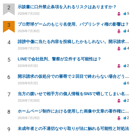
2
示談書に口外禁止条項を入れるリスクはありますか？
5
2026年7月23日
3
プロ野球ゲームのもじり名使用、パブリシティ権の影響は？
4
2026年7月30日
4
誹謗中傷に当たる内容を投稿したかもしれない。開示請求や民事刑事裁判に発展しうるのか教えて欲しい。
4
2026年7月27日
5
LINEで会社批判、警察が立件する可能性は？
2
2026年8月3日
6
開示請求の仮処分での審尋で２回目で終わらない場合どうしたらいいですか
6
2026年8月3日
7
当方の腹いせで相手方の個人情報をSNSで晒してしまい名誉毀損させてしまったかもしれない
2
2026年7月29日
8
ホームページ制作における使用した画像や文章の著作権について
2
2026年7月29日
9
未成年者との不適切なやり取りが法に触れる可能性と対処法