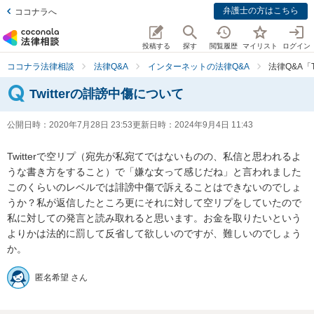
弁護士の方はこちら
ココナラへ
投稿する
探す
閲覧履歴
マイリスト
ログイン
ココナラ法律相談
法律Q&A
インターネットの法律Q&A
法律Q&A「
Twitterの誹謗中傷について
公開日時：
2020年7月28日 23:53
更新日時：
2024年9月4日 11:43
Twitterで空リプ（宛先が私宛てではないものの、私信と思われるよ
うな書き方をすること）で「嫌な女って感じだね」と言われました

このくらいのレベルでは誹謗中傷で訴えることはできないのでしょ
うか？私が返信したところ更にそれに対して空リプをしていたので
私に対しての発言と読み取れると思います。お金を取りたいという
よりかは法的に罰して反省して欲しいのですが、難しいのでしょう
か。
匿名希望 さん