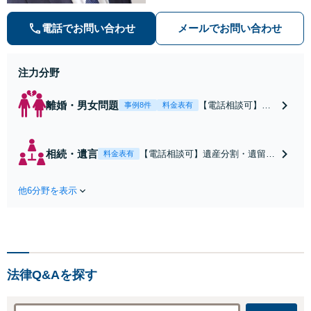
潟で弁護士業一筋。若さと誠意と情
熱を胸に、依頼者様と真正面から向
電話でお問い合わせ
メールでお問い合わせ
き合います。
注力分野
離婚・男女問題
【電話相談可】不
事例8件
料金表有
倫・浮気の慰謝料
請求・財産分与・
養育費・親権等、
相続・遺言
【電話相談可】遺産分割・遺留
料金表有
離婚に関するご相
分・遺言書作成など相続全般をめ
談はおまかせくだ
ぐるご相談をお受けしておりま
さい。依頼者様の
他6分野を表示
す。株式や不動産、事業承継が絡
お気持ちを充分に
む複雑な相続もお受けします。揉
汲み取り、納得の
める前・揉めてしまった後、いず
いく解決を目指し
れも柔軟に対応いたします。どう
ます。
ぞお電話ください。
法律Q&Aを探す