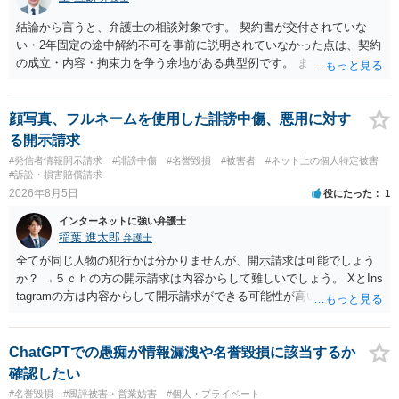
結論から言うと、弁護士の相談対象です。 契約書が交付されていな
い・2年固定の途中解約不可を事前に説明されていなかった点は、契約
の成立・内容・拘束力を争う余地がある典型例です。 まずは、運営と
のやり取り、規約のスクショ等の証拠を集めて、弁護士に相談されて
みてはいかがでしょうか。 また同時並行で（もしまだされていないの
であれば）書面で退所意思の明確化はしておくべきだと考えます。
顔写真、フルネームを使用した誹謗中傷、悪用に対す
る開示請求
#発信者情報開示請求
#誹謗中傷
#名誉毀損
#被害者
#ネット上の個人特定被害
#訴訟・損害賠償請求
2026年8月5日
役にたった
1
インターネットに強い弁護士
稲葉 進太郎
弁護士
全てが同じ人物の犯行かは分かりませんが、開示請求は可能でしょう
か？ →５ｃｈの方の開示請求は内容からして難しいでしょう。 XとIns
tagramの方は内容からして開示請求ができる可能性が高いでしょう。
ただ、アカウントが削除されていると開示請求は失敗する可能性が高
いでしょう。７月中にアカウントが削除されている場合、今から進め
ても失敗する可能性が高いように思われます。 相手を特定できた場
ChatGPTでの愚痴が情報漏洩や名誉毀損に該当するか
合、相手に全ての弁護士費用を負担させることは可能でしょうか？ →
確認したい
訴訟外の交渉で相手方が認めれば負担させることができるでしょう。
#名誉毀損
#風評被害・営業妨害
#個人・プライベート