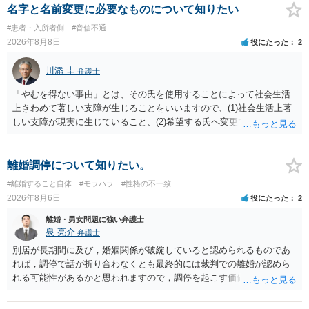
償金の支払いが必要になります。
名字と名前変更に必要なものについて知りたい
#患者・入所者側
#音信不通
2026年8月8日
役にたった
2
川添 圭
弁護士
「やむを得ない事由」とは、その氏を使用することによって社会生活
上きわめて著しい支障が生じることをいいますので、(1)社会生活上著
しい支障が現実に生じていること、(2)希望する氏へ変更できればその
支障が解消できる（解消される）ことを、具体的な資料をもって説明
できるかどうかがポイントです。 記録中に現れた一切の事情が判断対
象ですので、上記(1)と(2)を説明できる資料は全て（ただし理路整然
離婚調停について知りたい。
に）提出することが必要になります。「フラッシュバック」とのこと
#離婚すること自体
#モラハラ
#性格の不一致
なので、例えば、医学上確立されているPTSDの診断基準に合致した説
2026年8月6日
役にたった
2
明とそれに沿う資料の提出が必要になってくるように思います。 精神
的・心理的な理由の氏変更は様々な意味でハードルがかなり高く、弁
離婚・男女問題に強い弁護士
護士へ依頼しても苦労することが強く予想されるところです。、もし
泉 亮介
弁護士
本人申立てをお考えであれば、医学知識はもちろん法律知識も要求さ
別居が長期間に及び，婚姻関係が破綻していると認められるものであ
れますので、性急な申立てをせず、知識と資料をしっかりと揃えて、
れば，調停で話が折り合わなくとも最終的には裁判での離婚が認めら
万全の体制で申立てに臨んだ方がよいと思われます。
れる可能性があるかと思われますので，調停を起こす価値はあるよう
に思われます。 もっとも，調停については，お互いの合意がない限り
は調停が成立するということはないため，相手が合意するメリットを