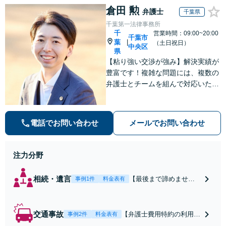
倉田 勲
弁護士
千葉県
千葉第一法律事務所
千
営業時間：09:00~20:00
千葉市
葉
|
（土日祝日）
中央区
県
【粘り強い交渉が強み】解決実績が
豊富です！複雑な問題には、複数の
弁護士とチームを組んで対応いたし
ます。【安心・分かりやすい料金体
系】些細なお悩みにも、丁寧に寄り
添い、不安を軽減します。まずはお
電話でお問い合わせ
メールでお問い合わせ
気軽にご相談ください。
注力分野
相続・遺言
【最後まで諦めませ
事例1件
料金表有
ん】親族間の交渉、複
雑な手続き、全て対応
します！不利な条件で
交通事故
【弁護士費用特約の利用＆
事例2件
料金表有
合意してしまう前にご
Zoom相談可】【死亡・骨