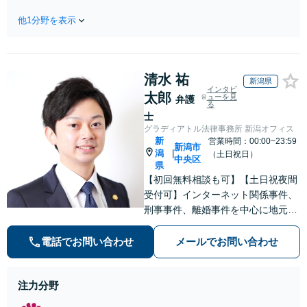
相談ください。【土
折・後遺障害・むち打ち
地・不動産】長期化し
他1分野を表示
等】交通事故でご家族がな
ている問題もできる限
くなってしまった方やお怪
り円滑な交渉へと導き
我された方はまずご相談く
ます。事業承継／相続
ださい。ご自身での対応で
放棄も対応可能。【JR
清水 祐
は損をしてしまうかもしれ
新潟県
千葉駅近く】駐車場あ
インタビ
ません。代わりに交渉・手
太郎
ューを見
弁護
り
る
続きをし、負担を軽減。
士
グラディアトル法律事務所 新潟オフィス
新
営業時間：00:00~23:59
新潟市
潟
|
（土日祝日）
中央区
県
【初回無料相談も可】【土日祝夜間
受付可】インターネット関係事件、
刑事事件、離婚事件を中心に地元新
潟で弁護士業一筋。若さと誠意と情
熱を胸に、依頼者様と真正面から向
電話でお問い合わせ
メールでお問い合わせ
き合います。
注力分野