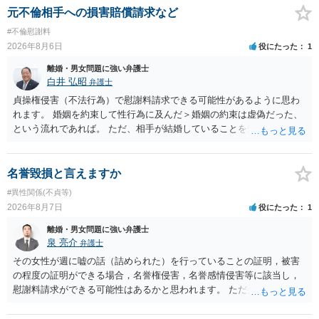
だしてでも調停で終わらせるよう努めるのか，裁判離婚を見据えて調
元不倫相手への損害賠償請求など
停での離婚に固執しないかいずれかの対応は必要となるかと思われま
#不倫慰謝料
す。 お一人で対応するのは難しい側面もありますので弁護士を立てる
2026年8月6日
役にたった
1
ことを検討されると良いかと思われます。
離婚・男女問題に強い弁護士
白井 弘昭
弁護士
貞操権侵害（不法行為）で慰謝料請求できる可能性があるように思わ
れます。 婚姻を約束して性行為に及んだ＞婚姻の約束は虚偽だった、
という流れであれば。 ただ、相手が結婚していることを知って行為に
及んでいるのであれば、婚姻できないことについて相談者さんの帰責
性も認められそうですので、あまり慰謝料は高額にならないように思
われます。 一度、最寄りの弁護士に相談してみてください。
名誉毀損と言えますか
#異性関係(不貞等)
2026年8月7日
役にたった
1
離婚・男女問題に強い弁護士
泉 亮介
弁護士
その女性が週に嘘の話（詰められた）を行っていることの証明，被害
の程度の証明ができる場合，名誉権侵害，名誉感情侵害等に該当し，
慰謝料請求ができる可能性はあるかと思われます。 ただ弁護士費用を
考えると費用倒れとなるリスクも考えられるため，慎重にご検討され
た方が良いでしょう。