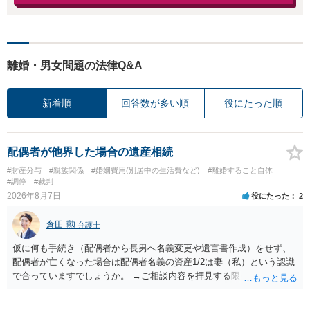
離婚・男女問題の法律Q&A
新着順
回答数が多い順
役にたった順
配偶者が他界した場合の遺産相続
#財産分与
#親族関係
#婚姻費用(別居中の生活費など)
#離婚すること自体
#調停
#裁判
2026年8月7日
役にたった
2
倉田 勲
弁護士
仮に何も手続き（配偶者から長男へ名義変更や遺言書作成）をせず、
配偶者が亡くなった場合は配偶者名義の資産1/2は妻（私）という認識
で合っていますでしょうか。 →ご相談内容を拝見する限りでは、その
認識で合ってはいます。 なお、逆に１/２しか権利がないため、自宅を
完全に所有する場合は、他の相続人に対して自宅の評価額の１/２の代