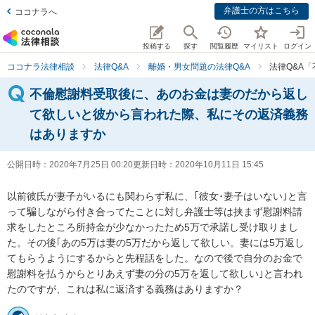
弁護士の方はこちら
ココナラへ
投稿する
探す
閲覧履歴
マイリスト
ログイン
ココナラ法律相談
法律Q&A
離婚・男女問題の法律Q&A
法律Q&A
不倫慰謝料受取後に、あのお金は妻のだから返し
て欲しいと彼から言われた際、私にその返済義務
はありますか
公開日時：
2020年7月25日 00:20
更新日時：
2020年10月11日 15:45
以前彼氏が妻子がいるにも関わらず私に、｢彼女･妻子はいない｣と言
って騙しながら付き合ってたことに対し弁護士等は挟まず慰謝料請
求をしたところ所持金が少なかったため5万で承諾し受け取りまし
た。その後｢あの5万は妻の5万だから返して欲しい。妻には5万返し
てもらうようにするからと先程話をした。なので後で自分のお金で
慰謝料を払うからとりあえず妻の分の5万を返して欲しい｣と言われ
たのですが、これは私に返済する義務はありますか？