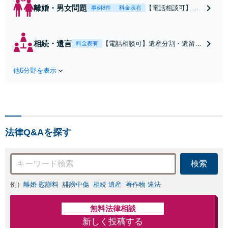
離婚・男女問題
【電話相談可】不
事例8件
料金表有
倫・浮気の慰謝料
請求・財産分与・
養育費・親権等、
相続・遺言
【電話相談可】遺産分割・遺留
料金表有
離婚に関するご相
分・遺言書作成など相続全般をめ
談はおまかせくだ
ぐるご相談をお受けしておりま
さい。依頼者様の
他6分野を表示
す。株式や不動産、事業承継が絡
お気持ちを充分に
む複雑な相続もお受けします。揉
汲み取り、納得の
める前・揉めてしまった後、いず
いく解決を目指し
れも柔軟に対応いたします。どう
ます。
ぞお電話ください。
法律Q&Aを探す
検索
例）
離婚 慰謝料
誹謗中傷
相続 遺産
著作物 違法
無料法律相談
新しく投稿する