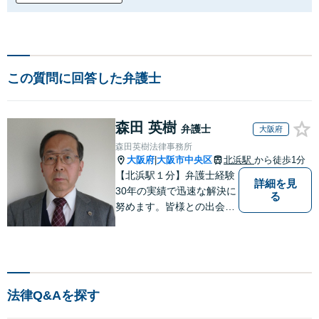
この質問に回答した弁護士
森田 英樹
弁護士
大阪府
森田英樹法律事務所
大阪府
大阪市中央区
北浜駅
から徒歩1分
|
【北浜駅１分】弁護士経験
詳細を見
30年の実績で迅速な解決に
る
努めます。皆様との出会い
に感謝し、皆様に寄り添い
ながらスピーディに問題解
決をさせていただけるよう
取り組んでおります。お困
りの方は、お気軽にご相談
法律Q&Aを探す
ください。