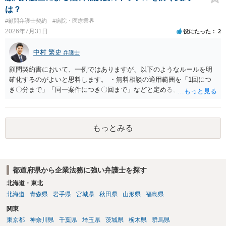
は？
#顧問弁護士契約
#病院・医療業界
2026年7月31日
役にたった
2
中村 繁史
弁護士
顧問契約書において、一例ではありますが、以下のようなルールを明
確化するのがよいと思料します。 ・無料相談の適用範囲を「1回につ
き〇分まで」「同一案件につき〇回まで」などと定める。 ・無料相談
の範囲を超える継続的な質疑応答やメール対応は原則として受け付け
ず、継続して対応する場合は「個別受任（有料契約）」が必要であ
る。 ・無料相談から個別の事件処理へ移行する場合は、弁護士と従業
もっとみる
員との間で必ず個別の委任契約書を締結し、着手金や報酬等の費用体
系を事前に明示する手続を義務付ける。 相談料が無料であっても、法
律相談という法的サービスを提供する以上、弁護士は善良な管理者の
注意をもって対応する義務（善管注意義務）を負うものと思料しま
都道府県から企業法務に強い弁護士を探す
す。したがって、著しく不誠実な対応、放置、あるいは誤った不当な
回答を繰り返したような場合には、弁護士法上の誠実義務違反や品位
北海道・東北
保持違反（弁護士法56条1項）として、弁護士会の懲戒対象となり得る
北海道
青森県
岩手県
宮城県
秋田県
山形県
福島県
との理解でよいと考えます。 新たな法律事務所を探す手段について
関東
は、このウェブサイトで探す方法のほか、弁護士会や法律事務所に直
東京都
神奈川県
千葉県
埼玉県
茨城県
栃木県
群馬県
接問い合わせをする方法もあり得ると存じます。