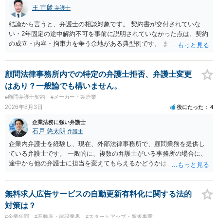
王 宣麟
弁護士
結論から言うと、弁護士の相談対象です。 契約書が交付されていな
い・2年固定の途中解約不可を事前に説明されていなかった点は、契約
の成立・内容・拘束力を争う余地がある典型例です。 まずは、運営と
のやり取り、規約のスクショ等の証拠を集めて、弁護士に相談されて
みてはいかがでしょうか。 また同時並行で（もしまだされていないの
であれば）書面で退所意思の明確化はしておくべきだと考えます。
顧問法律事務所内での特定の弁護士拒否、弁護士変更
はあり？一般論でも構いません。
#顧問弁護士契約
#メーカー・製造業
2026年8月3日
役にたった
4
企業法務に強い弁護士
石戸 悠太朗
弁護士
企業内弁護士を経験し、現在、外部法律事務所で、顧問業務を提供し
ている弁護士です。 一般的に、複数の弁護士がいる事務所の場合に、
途中から他の弁護士に担当を変えてもらえるかどうかは、当該事務所
の代表の判断に委ねられています。 もっとも、代表としても、依頼者
が不満を抱いている弁護士を担当にすることは望ましくないため、別
の弁護士に変更するのが通常でしょう。それでも、担当弁護士を変え
無料求人広告サービスの自動更新有料化に関する法的
てくれない場合は、他の弁護士の担当案件が一般で担当を変えられな
対策は？
いなどの事情があるかと思います。 担当弁護士が変わらず、仕事内容
#企業犯罪
#不動産・建設業界
#スタートアップ・新規事業