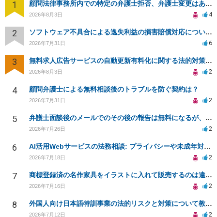
1
顧問法律事務所内での特定の弁護士拒否、弁護士変更はあり？一般論でも構いません。
4
2026年8月3日
2
ソフトウェア不具合による逸失利益の損害賠償対応について相談
6
2026年7月31日
3
無料求人広告サービスの自動更新有料化に関する法的対策は？
2
2026年8月3日
4
顧問弁護士による無料相談後のトラブルを防ぐ契約は？
2
2026年7月31日
5
弁護士面談後のメールでのその後の報告は無料になるが、弁護士として興味ありますか？
2
2026年7月26日
6
AI活用Webサービスの法務相談: プライバシーや未成年対応など
2
2026年7月18日
7
商標登録済の名作家具をイラストに入れて販売するのは違法でしょうか
2
2026年7月16日
8
外国人向け日本語特訓事業の法的リスクと対策について教えてください
2
2026年7月12日