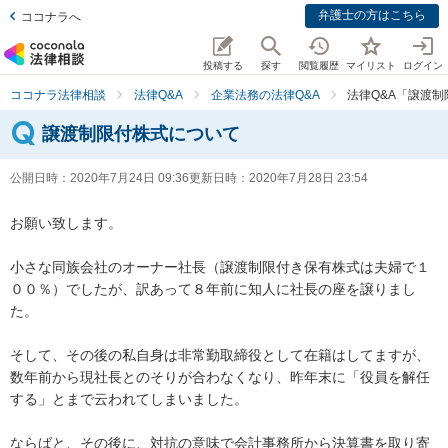
弁護士の方はこちら
ココナラへ
投稿する
探す
閲覧履歴
マイリスト
ログイン
ココナラ法律相談
法律Q&A
企業法務の法律Q&A
法律Q&A「譲渡
譲渡制限付株式について
公開日時：
2020年7月24日 09:36
更新日時：
2020年7月28日 23:54
お願い致します。

小さな同族会社のオーナー社長（譲渡制限付き保有株式は夫婦で１
００％）でしたが、訳あって８年前に知人に社長の座を譲りまし
た。

そして、その後の私自身は非常勤取締役として在籍はしてますが、
数年前から現社長とのそりが合わなくなり、昨年末に「役員を解任
する」とまで云われてしまいました。

ならばと、その後に、対抗の意味で会計事務所から決算書を取り寄