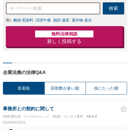
検索
例）
離婚 慰謝料
誹謗中傷
相続 遺産
著作物 違法
無料法律相談
新しく投稿する
企業法務の法律Q&A
新着順
回答数が多い順
役にたった順
事務所との契約に関して
#契約書作成・リーガルチェック
#芸能・エンタメ業界
#被害者
2026年8月6日