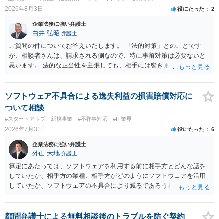
も改善されない場合には、決済権限を持つ上司に相談し、顧問契約自
2026年8月3日
役にたった
2
体を見直すのが一番かと思います。
企業法務に強い弁護士
白井 弘昭
弁護士
ご質問の件についてお答えいたします。 「法的対策」とのことです
が、相談者さんは、請求される側なので、特に事前対策は必要ないと
思います。 法的な正当性を主張しても、相手には響きません。そもそ
も、法的正当性が薄いことは相手も分かっていますので。 相手方が法
的手段として裁判（おそらく少額訴訟）をするかどうかの問題ですの
で、訴訟を提起してきたら粛々と対応することになります。 少額訴訟
ソフトウェア不具合による逸失利益の損害賠償対応に
は、１人（１社）年間１０回までしかできないので、こちらが毅然と
ついて相談
支払いを拒否すれば、少額訴訟を提起する可能性は、低いものと思わ
#スタートアップ・新規事業
#不祥事対応
#IT業界
れます。 ただ、裁判を東京などの遠隔地で起こされますと、対応する
2026年7月31日
役にたった
6
だけで費用がかかりますので、難しいところです。 当事者での対応で
すと、押し負けて支払うかもと考えますので、弁護士に依頼するなど
企業法務に強い弁護士
して対応をすれば、より裁判をしてくる可能性は減りますが、当然費
外山 大地
弁護士
用がかかります。 毅然と拒否して後は裁判するならしてくださいの対
算定にあたっては、ソフトウェアを利用する前に相手方とどんな話を
応、弁護士に依頼して同様の対応、裁判してきたら、従業員にて粛々
していたか、相手方の業種、相手方がどのようにソフトウェアを活用
と対応のどれかを選択することになります。 以上、ご参考まで。
していたか、ソフトウェアの不具合により減るであろう相手方の将来
の収入がどの程度得られる見込みであったか等、精査する必要があり
ます。 すでに王先生からも回答されている通り、最寄りの弁護士に相
談されることをお勧めします。
顧問弁護士による無料相談後のトラブルを防ぐ契約