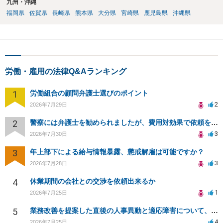
九州・沖縄
福岡県
佐賀県
長崎県
熊本県
大分県
宮崎県
鹿児島県
沖縄県
労働・雇用の法律Q&Aランキング
1
労働組合の顧問弁護士選びのポイント
2
2026年7月29日
2
警察には弁護士を勧められましたが、費用対効果で依頼をすることを躊躇しています。
3
2026年7月30日
3
年上部下による給与情報暴露、懲戒解雇は可能ですか？
3
2026年7月28日
4
休業期間の会社との交渉を依頼出来るか
1
2026年7月25日
5
業務改善を提案した直後の人事異動と適応障害について、法的に問題があるか相談したいです。
4
2026年7月25日