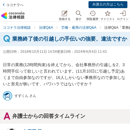
弁護士の方はこちら
ココナラへ
投稿する
探す
閲覧履歴
マイリスト
ログイン
ココナラ法律相談
法律Q&A
労働・雇用の法律Q&A
法律Q&A「業
業務終了後の引越しの手伝いの強要、違法ですか
公開日時：
2018年10月11日 14:59
更新日時：
2024年9月4日 11:43
日常の業務(12時間拘束)を終えてから、会社事務所の引越しを2、3
時間手伝って欲しいと言われています。(11月10日に引越し予定)あ
くまで自由参加なのですが、16人しかいない事務所なので参加しな
いと形見が狭いです、パワハラではないですか？
すずくん さん
弁護士からの回答タイムライン