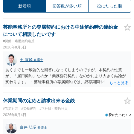
新着順
回答数が多い順
役にたった順
芸能事務所との専属契約における中途解約時の違約金
について相談したいです
#労働・雇用契約違反
2026年8月5日
王 宣麟
弁護士
あくまでも一般論的な回答になってしまうのですが、本契約の性質
が、「雇用契約」なのか「業務委託契約」なのかにより大きく結論が
変わります。 ・芸能事務所の専属契約では、残存期間や報酬額、投下
コストを基準に違約金や損害金を設定する例はあります。ただし、実
務上よくあるからといって当然に適法という意味ではなく、実際の損
害との対応関係や合理性が重要です。 ・違約金に上限がなくても、常
休業期間の定めと請求出来る金銭
に有効になるわけではありません。契約が労働契約に近い実態なら労
#労災対応
#労働審判
#正社員・契約社員
基法16条で無効となる余地があり、そうでなくても、金額が事務所の
2026年8月4日
役にたった
2
損害と比べて過大なら無効や減額が争点になります。 ・契約前の修正
交渉は一般的です。 交渉の方向としては、上限額を設ける、実損害ベ
白井 弘昭
弁護士
ースにする、算定根拠を明確化する、違約金ではなく「合理的な実