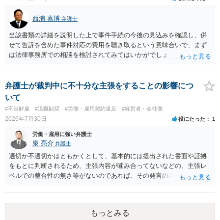
西浦 嘉博
弁護士
当該書類の詳細を説明した上で事件手続の今後の見込みを確認し、併
せて告訴を含めた事件対応の費用を聴き取るという意味合いで、まず
は法律事務所での相談を検討されてみてはいかがでしょうか。 上記、
ご参考ください。
弁護士が裁判中に不十分な主張をすることの影響につ
いて
#不当解雇
#退職勧奨
#労働・雇用契約違反
#経営者・会社側
2026年7月30日
役にたった
1
労働・雇用に強い弁護士
泉 亮介
弁護士
適切か不適切かはともかくとして、基本的には提出された書面や証拠
をもとに判断されるため、主張内容が噛み合ってないなどの、主張レ
ベルでの整合性の無さ等がないのであれば、その発言のみで大きく不
利になるということはないように思われます。
もっとみる