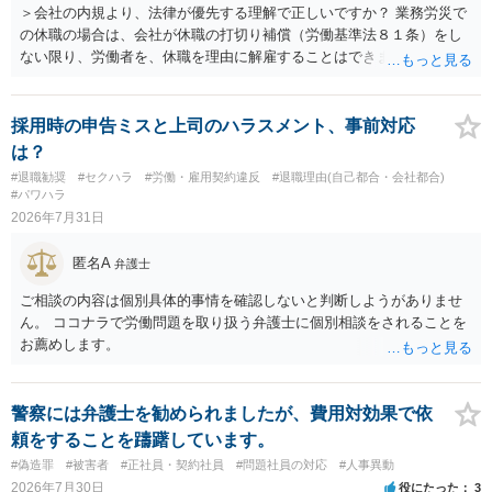
費・未回収費用のみ」に限定する、などが典型です。 ・弁護士に契約
＞会社の内規より、法律が優先する理解で正しいですか？ 業務労災で
前に契約書の内容をレビューしてもらう価値は十分にあると思われま
の休職の場合は、会社が休職の打切り補償（労働基準法８１条）をし
す。 争点は、契約類型が雇用か業務委託か、実態として労働者性があ
ない限り、労働者を、休職を理由に解雇することはできません（労働
るか、解除事由が双方にどう定められているか、違約金の算定根拠が
基準法19条）。 会社の就業規則にて定められている休職期間及び休職
合理的か、という複数論点に分かれます。契約前なら、交渉のパワー
期間満了による退職は、業務労災への適用はありませんので、ご安心
バランスの問題もありますが、修正余地があるうえ、後から争うより
ください。 仮に会社が打切り補償をせずに解雇した場合は、不当解雇
採用時の申告ミスと上司のハラスメント、事前対応
コストを抑えやすいので、資料等を持参の上弁護士に確認されること
に当たります。 ＞労災の休業補償と、所得補償保険の保険金とは別
は？
をお勧めします。 ・事務所側の解除でも、解除理由によってはタレン
に、受け取れる金銭はありますでしょうか？ 業務労災の場合は、会社
#退職勧奨
#セクハラ
#労働・雇用契約違反
#退職理由(自己都合・会社都合)
ト側に損害賠償が発生する建付けになっていることはあります。ただ
の安全配慮義務違反が認められると解されますので、会社の損害賠償
#パワハラ
し、事務所側が一方的に解除したのにタレントへ違約金を課す設計
責任（治療費、通院慰謝料、入院費、入院慰謝料、後遺障害慰謝料、
2026年7月31日
は、合理性や対価性を欠くとして争いやすいです。逆に、タレント側
逸失利益等）が認められる可能性が高いと思われます。 また、業務労
の重大な契約違反がある場合は、実損害の範囲で請求される可能性は
災での第三者行為傷害（同僚の不注意等による事故）の場合は、当該
匿名A
弁護士
あります。
第三者の賠償責任も考えられます。 労災で支払われた分は、損害額か
ら控除（損益相殺）されますが、それを超えた部分は、会社もしく
ご相談の内容は個別具体的事情を確認しないと判断しようがありませ
は、第三者から支払ってもらうことになります。 会社等との交渉が必
ん。 ココナラで労働問題を取り扱う弁護士に個別相談をされることを
要になると思います（良い会社でしたら、自ら話してくると思います
お薦めします。
が・・・）。極めて専門的な話ですので、詳細もしくは対応を最寄り
の弁護士にご相談ください。 以上、ご参考まで。
警察には弁護士を勧められましたが、費用対効果で依
頼をすることを躊躇しています。
#偽造罪
#被害者
#正社員・契約社員
#問題社員の対応
#人事異動
2026年7月30日
役にたった
3