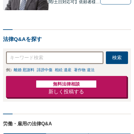
間/土日対応可】依頼者様の
お気持ちを何より大切にし
ております。まずは気軽に
無料相談で皆様の「本当の
声」をお聞かせください。
「離婚」「遺産」「不動
法律Q&Aを探す
産」問題に注力してます。
検索
例）
離婚 慰謝料
誹謗中傷
相続 遺産
著作物 違法
無料法律相談
新しく投稿する
労働・雇用の法律Q&A