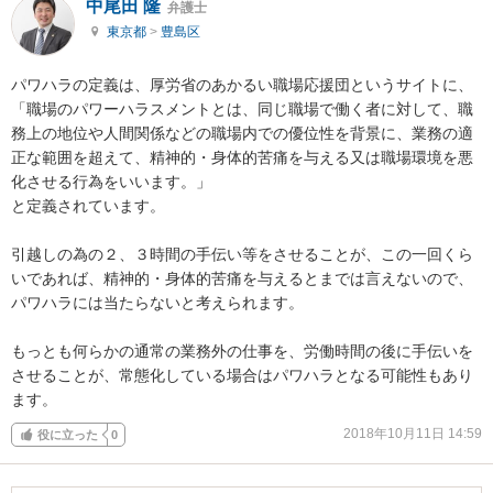
中尾田 隆
弁護士
東京都
>
豊島区
パワハラの定義は、厚労省のあかるい職場応援団というサイトに、

「職場のパワーハラスメントとは、同じ職場で働く者に対して、職
務上の地位や人間関係などの職場内での優位性を背景に、業務の適
正な範囲を超えて、精神的・身体的苦痛を与える又は職場環境を悪
化させる行為をいいます。」

と定義されています。

引越しの為の２、３時間の手伝い等をさせることが、この一回くら
いであれば、精神的・身体的苦痛を与えるとまでは言えないので、
パワハラには当たらないと考えられます。

もっとも何らかの通常の業務外の仕事を、労働時間の後に手伝いを
させることが、常態化している場合はパワハラとなる可能性もあり
ます。
2018年10月11日 14:59
役に立った
0