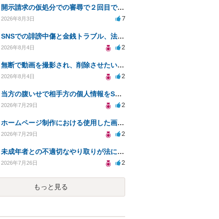
開示請求の仮処分での審尋で２回目で終わらない場合どうしたらいいですか
7
2026年8月3日
SNSでの誹謗中傷と金銭トラブル、法的対応の相談
2
2026年8月4日
無断で動画を撮影され、削除させたいが連絡が返ってこない。
2
2026年8月4日
当方の腹いせで相手方の個人情報をSNSで晒してしまい名誉毀損させてしまったかもしれない
2
2026年7月29日
ホームページ制作における使用した画像や文章の著作権について
2
2026年7月29日
未成年者との不適切なやり取りが法に触れる可能性と対処法
2
2026年7月26日
もっと見る