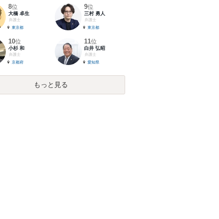
8
9
位
位
大橋 卓生
三村 勇人
弁護士
弁護士
東京都
東京都
10
11
位
位
小杉 和
白井 弘昭
弁護士
弁護士
京都府
愛知県
もっと見る