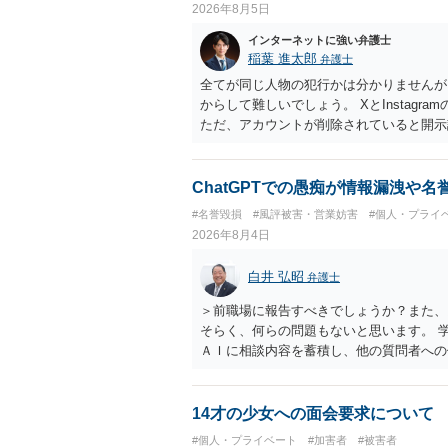
2026年8月5日
インターネットに強い弁護士
稲葉 進太郎
弁護士
全てが同じ人物の犯行かは分かりませんが
からして難しいでしょう。 XとInstag
ただ、アカウントが削除されていると開示
削除されている場合、今から進めても失敗
相手に全ての弁護士費用を負担させること
せることができるでしょう。訴訟で判決と
ChatGPTでの愚痴が情報漏洩や
ない場合があり何ともいえないところでし
#名誉毀損
#風評被害・営業妨害
#個人・プライ
2026年8月4日
白井 弘昭
弁護士
＞前職場に報告すべきでしょうか？また、
そらく、何らの問題もないと思います。 
ＡＩに相談内容を蓄積し、他の質問者への
社名を特定していない限り、一般論として
ので、その情報自体が、秘密情報に当たる
中傷の不特定多数への公開に当たるとも思
14才の少女への面会要求について
したかも第三者にしられることはないので
#個人・プライベート
#加害者
#被害者