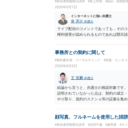
#発信者情報開示請求
#炎上対策
#訴訟・損害賠
2026年8月7日
インターネットに強い弁護士
泉 亮介
弁護士
ライブ配信のコメントであっても，そのコ
権利侵害が認められるものであれば開示請
事務所との契約に関して
#契約書作成・リーガルチェック
#芸能・エンタメ
2026年8月6日
王 宣麟
弁護士
結論から言うと、弁護士の相談対象です。
説明されていなかった点は、契約の成立・
やり取り、規約のスクショ等の証拠を集め
行で（もしまだされていないのであれば）
顔写真、フルネームを使用した誹謗
#発信者情報開示請求
#誹謗中傷
#被害者
#ネ