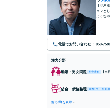
大阪
【淀屋橋
ョンとし
ようなや
野を超え
電話でお問い合わせ
注力分野
離婚・男女問題
【当
料金表有
一人
キル
て伴
借金・債務整理
事例1件
料金
を目
他1分野を表示