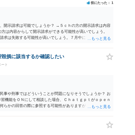
役にたった
1
、開示請求は可能でしょうか？ →５ｃｈの方の開示請求は内容
ramの方は内容からして開示請求ができる可能性が高いでしょう。
請求は失敗する可能性が高いでしょう。７月中にアカウントが
する可能性が高いように思われます。 相手を特定できた場合、
は可能でしょうか？ →訴訟外の交渉で相手方が認めれば負担さ
なった場合は、実際の弁護士費用が認められる場合と認められ
名誉毀損に該当するか確認したい
ょう。
ベート
民事や刑事ではどういうことが問題になりそうでしょうか？ お
学習機能をＯＮにして相談した場合、Ｃｈａｔｇｐｔがｏｐｅｎ
何らかの回答の際に参照する可能性がありますが、個人名や会
抽象化されて回答に織り込まれる可能性が生じるにすぎません
とは思えませんし、名誉棄損として、個人や会社に対する誹謗
われません。 もちろん、誰がその内容をｃｈａｔｇｐｔに入力
、個人や会社の特定をせずに書き込んだことで（おそらく特定