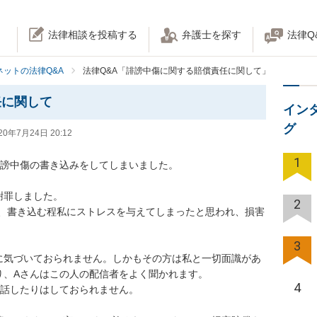
法律相談を投稿する
弁護士を探す
法律Q
ネットの法律Q&A
法律Q&A「誹謗中傷に関する賠償責任に関して」
任に関して
イン
グ
20年7月24日 20:12
1
中傷の書き込みをしてしまいました。

しました。

2
、書き込む程私にストレスを与えてしまったと思われ、損害
3
に気づいておられません。しかもその方は私と一切面識があ
、Aさんはこの人の配信者をよく聞かれます。

4
したりはしておられません。
