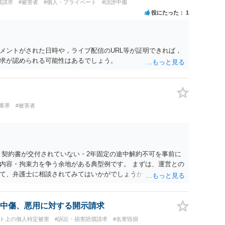
償請求
#被害者
#個人・プライベート
#誹謗中傷
役にたった
1
メントがされた日時や，ライブ配信のURL等が証明できれば，
求が認められる可能性はあるでしょう。
業界
#被害者
 契約書が交付されていない・2年固定の途中解約不可を事前に
内容・拘束力を争う余地がある典型例です。 まずは、運営との
て、弁護士に相談されてみてはいかがでしょうか。 また同時並
書面で退所意思の明確化はしておくべきだと考えます。
中傷、悪用に対する開示請求
ット上の個人特定被害
#訴訟・損害賠償請求
#名誉毀損