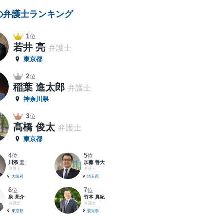
の弁護士ランキング
1
位
若井 亮
弁護士
東京都
2
位
稲葉 進太郎
弁護士
神奈川県
3
位
髙橋 俊太
弁護士
東京都
4
5
位
位
川添 圭
加藤 善大
弁護士
弁護士
大阪府
埼玉県
6
7
位
位
泉 亮介
竹本 真紀
弁護士
弁護士
東京都
愛知県