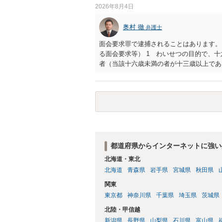
して書き込んだとしても）、相談者さんが
2026年8月4日
参考まで。
奥村 徹
弁護士
面会要求罪で逮捕されることはあります。
る面会要求等） 1 わいせつの目的で、
者（当該十六歳未満の者が十三歳以上であ
生まれた者に限る。）は、一年以下の拘禁
又は誘惑して面会を要求すること。 二 
金銭その他の利益を供与し、又はその申込
し、よってわいせつの目的で当該十六歳未
罰金に処する。
都道府県からインターネットに強い
北海道・東北
北海道
青森県
岩手県
宮城県
秋田県
関東
東京都
神奈川県
千葉県
埼玉県
茨城県
北陸・甲信越
新潟県
長野県
山梨県
石川県
富山県