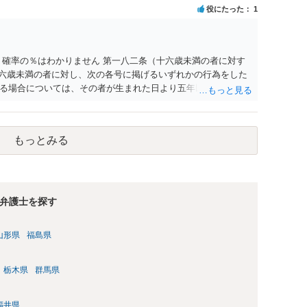
刑事民事の責任に問われることはないでしょう。 私見ながらご
役にたった
1
 確率の％はわかりません 第一八二条（十六歳未満の者に対す
十六歳未満の者に対し、次の各号に掲げるいずれかの行為をした
る場合については、その者が生まれた日より五年以上前の日に
刑又は五十万円以下の罰金に処する。 一 威迫し、偽計を用い
拒まれたにもかかわらず、反復して面会を要求すること。 三
み若しくは約束をして面会を要求すること。 2前項の罪を犯
もっとみる
満の者と面会をした者は、二年以下の拘禁刑又は百万円以下の
弁護士を探す
山形県
福島県
栃木県
群馬県
福井県