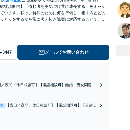
府
大阪市北区
淀屋橋駅
から徒歩7分
|
駅徒歩圏内】「依頼者を勇気づけ共に成長する」をミッシ
ています。私は、解決のために何を準備し、相手方とどの
りとりをするかを常に考え抜き誠実に対応することで、分
た普遍的な紛争解決スキルを身につけてきました。
メールでお問い合わせ
日／夜間／休日相談可】【電話相談可】離婚・男女問題は
で立ち向かうには負担が大きい事件です。専門的な聴くス
をもって相談を聞き、あなたの人生に向き合い解決に向け
走します。柔軟な対応でできるだけ双方を傷つけない解決
【当日／夜間／休日相談可】【電話相談可】【分割払
表有
指します。
い可】弁護士に依頼することで一旦借金の催促が止ま
ります。依頼者の方のお気持ちを最優先に、ベストな
債務整理を迅速に行い再スタートをサポート。早けれ
ば早いほど、打てる手の選択肢は増えます。