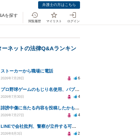
弁護士の方はこちら
&Aを探す
閲覧履歴
マイリスト
ログイン
ターネットの法律Q&Aランキン
ストーカーから職場に電話
6
2026年7月28日
プロ野球ゲームのもじり名使用、パブリシティ権の影響は？
4
2026年7月30日
誹謗中傷に当たる内容を投稿したかもしれない。開示請求や民事刑事裁判に発展しうるのか教えて欲しい。
4
2026年7月27日
LINEで会社批判、警察が立件する可能性は？
2
2026年8月3日