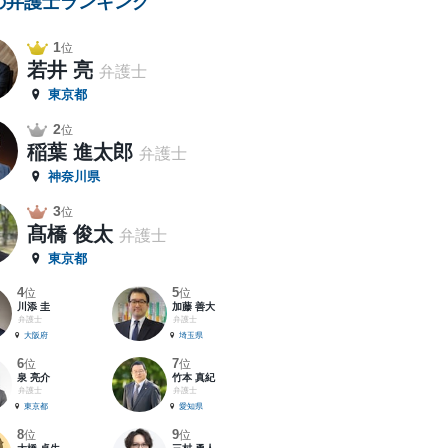
の弁護士ランキング
1
位
若井 亮
弁護士
東京都
2
位
稲葉 進太郎
弁護士
神奈川県
3
位
髙橋 俊太
弁護士
東京都
4
5
位
位
川添 圭
加藤 善大
弁護士
弁護士
大阪府
埼玉県
6
7
位
位
泉 亮介
竹本 真紀
弁護士
弁護士
東京都
愛知県
8
9
位
位