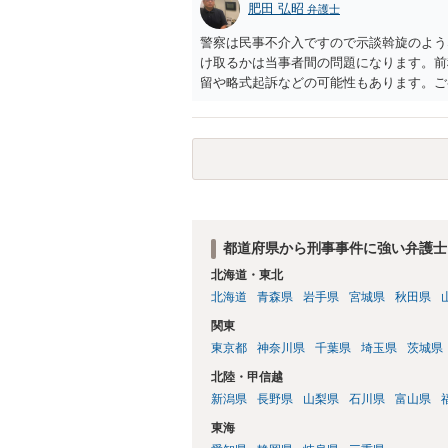
肥田 弘昭
弁護士
警察は民事不介入ですので示談斡旋のよう
け取るかは当事者間の問題になります。前
留や略式起訴などの可能性もあります。ご
都道府県から刑事事件に強い弁護士
北海道・東北
北海道
青森県
岩手県
宮城県
秋田県
関東
東京都
神奈川県
千葉県
埼玉県
茨城県
北陸・甲信越
新潟県
長野県
山梨県
石川県
富山県
東海