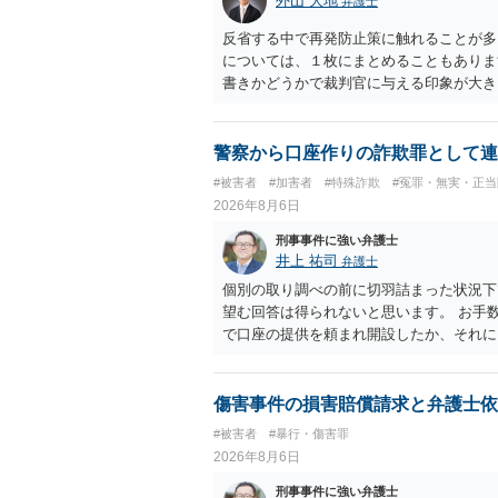
外山 大地
弁護士
反省する中で再発防止策に触れることが多
については、１枚にまとめることもありま
書きかどうかで裁判官に与える印象が大き
いかと考えます。
警察から口座作りの詐欺罪として連
#被害者
#加害者
#特殊詐欺
#冤罪・無実・正当
2026年8月6日
刑事事件に強い弁護士
井上 祐司
弁護士
個別の取り調べの前に切羽詰まった状況下
望む回答は得られないと思います。 お手
で口座の提供を頼まれ開設したか、それに
ついて、お近くで詳細な法律相談を受けら
でいえば、任意取り調べの場合、ＩＣレコ
ます。
傷害事件の損害賠償請求と弁護士依
#被害者
#暴行・傷害罪
2026年8月6日
刑事事件に強い弁護士