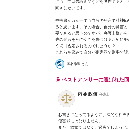
については告訴期間などを考慮すると、
聞きしたいです。

被害者が万が一でも自分の発言で精神病
ると思います。その場合、自分の発言と
要があると思うのですが、弁護士様から
先の発言をその女性を傷つけるために発
う点は否定されるのでしょうか？

これらを鑑みて自分が傷害罪で刑事で訴
匿名希望 さん
ベストアンサーに選ばれた
内藤 政信
弁護士
お書きになってるように、法的な相当因
傷害罪にはなりません。

また、故意ではなく、過失でしょうね。