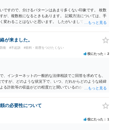
いですので、分けるパターンはあまり多くない印象です。 枚数
すが、複数枚になるときもあります。 記載方法については、手
く変わることはないと思います。 したがいまして、いずれも良
絡が来ました。
防衛
#不起訴
#前科・前歴をつけたくない
役にたった
2
で、インターネットの一般的な法律相談でご回答を求めても、
数ですが、どのような状況下で、いつ、だれからどのような経緯
よる詐欺等の収益がどの程度だと聞いているのかということに
れたうえで対処方法を探された方がよいと思われます。 一般論
ーダーを持参して取り調べ内容を録音することは必須だと考え
頼の必要性について
役にたった
1