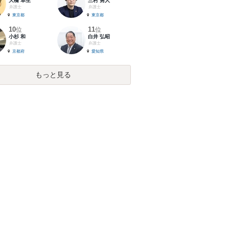
大橋 卓生
三村 勇人
弁護士
弁護士
東京都
東京都
10
11
位
位
小杉 和
白井 弘昭
弁護士
弁護士
京都府
愛知県
もっと見る