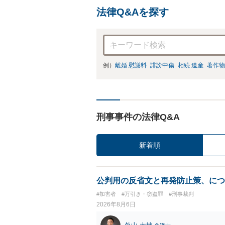
法律Q&Aを探す
例）
離婚 慰謝料
誹謗中傷
相続 遺産
著作物
刑事事件の法律Q&A
新着順
公判用の反省文と再発防止策、につ
#加害者
#万引き・窃盗罪
#刑事裁判
2026年8月6日