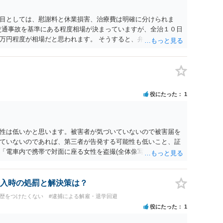
目としては、慰謝料と休業損害、治療費は明確に分けられま
交通事故を基準にある程度相場が決まっていますが、全治１０日
万円程度が相場だと思われます。 そうすると、弁護士に依頼し
収しても全額弁護士費用となる）となる可能性が高いものと予
すでに刑事手続が終了している以上、相手方に資力がないことが
、刑事事件の手続き中に、不本意ではあっても加害者の身体拘
害弁償を受けておくことが有効である場合が多い）ことを考慮
役にたった
1
性は低いかと思います。被害者が気づいていないので被害届を
ていないのであれば、第三者が告発する可能性も低いこと、証
「電車内で携帯で対面に座る女性を盗撮(全体像写真1枚と5秒程
ど強調したものではありません。」とありますが、少なくとも捜
逮捕勾留されるケースが私の弁護経験では多くなった印象です
惑防止条例違反になることもあります）。2度としないことを
入時の処罰と解決策は？
。
前歴をつけたくない
#逮捕による解雇・退学回避
役にたった
1