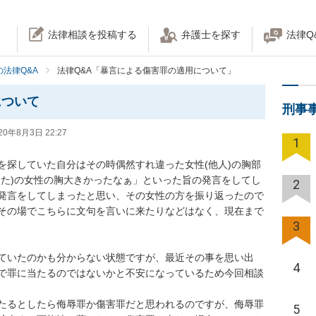
法律相談を投稿する
弁護士を探す
法律Q
法律Q&A
法律Q&A「暴言による傷害罪の適用について」
について
刑事
20年8月3日 22:27
1
を探していた自分はその時偶然すれ違った女性(他人)の胸部
った)の女性の胸大きかったなぁ」といった旨の発言をしてし
2
発言をしてしまったと思い、その女性の方を振り返ったので
その場でこちらに文句を言いに来たりなどはなく、現在まで
3
ていたのかも分からない状態ですが、最近その事を思い出
4
で罪に当たるのではないかと不安になっているため今回相談
たるとしたら侮辱罪か傷害罪だと思われるのですが、侮辱罪
5