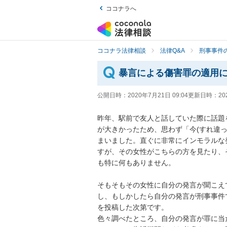
ココナラへ
ココナラ法律相談
法律Q&A
刑事事件の
暴言による傷害罪の適用
公開日時：
2020年7月21日 09:04
更新日時：
20
昨年、駅前で友人と話していた際に話題
が大きかったため、思わず「今(すれ違
まいました。直ぐに非常にインモラルな
すが、その女性がこちらの方を見たり、
も特に何もありません。

そもそもその女性に自分の発言が聞こえ
し、もしかしたら自分の発言が刑事事件
を投稿した次第です。

色々調べたところ、自分の発言が罪に当