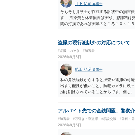
井上 祐司
弁護士
そもそも弁護士が作成する訴状中の損害費
す。 治療費と休業損害は実額、慰謝料は
間の打撲であれば実際のところ１０～１５
た場合はおそらく高い確率で費用倒れ（回
想します。 本人訴訟で進める場合には、
多く回収できないケースが多い（そのため
盗撮の現行犯以外の対応について
束と、処分待ちという状況を利用して、被
#盗撮・のぞき
#加害者
しておく必要があります。
2026年8月6日
肥田 弘昭
弁護士
私の弁護経験からすると捜査や逮捕の可能
出す可能性が低いこと、防犯カメラに映っ
拠は削除されていることからです。但し、
度の動画)してしまいました。下着や胸な
査段階では性的姿態等撮影罪の被疑事実で
（最終的には不起訴ないし各都道府県の迷
アルバイト先での金銭問題、警察介
お勧めいたします。ご参考にしてください
#加害者
#万引き・窃盗罪
#示談交渉
#前科・
2026年8月5日