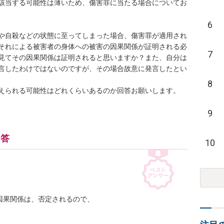
該当する可能性は薄いため、傷害罪に当たる場合についてお
6
や自殺などの状態に至ってしまった場合、傷害罪が適用され
それによる被害者の身体への被害の因果関係が証明される必
7
見てその因果関係は証明されると思いますか？また、自分は
言したわけではないのですが、その場合故意に発言したとい
8
えられる可能性はどれくらいあるのか回答お願いします。
9
回答
10
果関係は、否定されるので、


