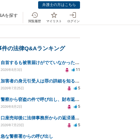
弁護士の方はこちら
&Aを探す
閲覧履歴
マイリスト
ログイン
事件の法律Q&Aランキング
自首するも被害届けがでていなかった場合
11
2026年8月3日
加害者の身元引受人は罪の詳細を知ることができるか？
5
2026年7月25日
警察から窃盗の件で呼び出し、財布返却で自首すべきか？
5
2026年8月2日
口座売却後に法律事務所からの返済通知、どう対処すべきか？
5
2026年7月23日
急な警察署からの呼び出し