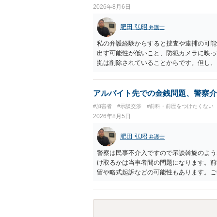
しておく必要があります。
2026年8月6日
肥田 弘昭
弁護士
私の弁護経験からすると捜査や逮捕の可能
出す可能性が低いこと、防犯カメラに映っ
拠は削除されていることからです。但し、
度の動画)してしまいました。下着や胸な
査段階では性的姿態等撮影罪の被疑事実で
（最終的には不起訴ないし各都道府県の迷
アルバイト先での金銭問題、警察介
お勧めいたします。ご参考にしてください
#加害者
#示談交渉
#前科・前歴をつけたくない
2026年8月5日
肥田 弘昭
弁護士
警察は民事不介入ですので示談斡旋のよう
け取るかは当事者間の問題になります。前
留や略式起訴などの可能性もあります。ご