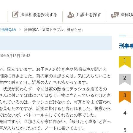
法律相談を投稿する
弁護士を探す
法律Q
法律Q&A
法律Q&A「近隣トラブル、嫌がらせ」
刑事
19年9月18日 18:43
1
で、悩んでいます。お子さんの泣き声や怒鳴る声が聞こえ
相談に行きました。前の家の旦那さんは、気に入らないこと
2
声で叫んだり、近所の人たちも怖がってます。

、状況が変わらず、今回は家の敷地にテッシュを捨てるの
3
さんに付いては体にアザはなく、物に当たっているだけと言
られているのは、テッシュだけなので、写真と今まで言われ
を見せたのですが、証拠に掛けると言われました。警察から
4
はないが、パトロールをしてくれるとの事でした。

先日ですが、旦那さんが家に向かい、｢殴りたく成る｣と言っ
が入らなかったので、ノートに書いてます。

5