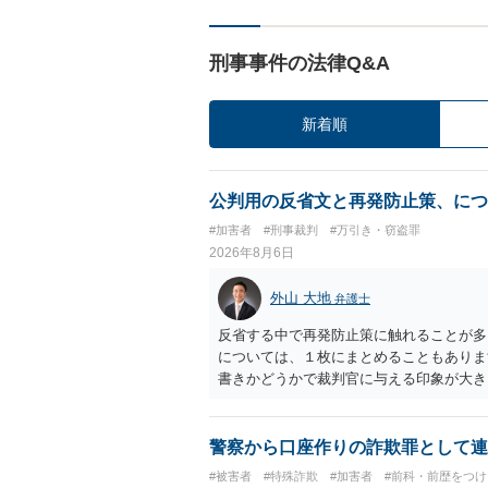
刑事事件の法律Q&A
新着順
公判用の反省文と再発防止策、につ
#加害者
#刑事裁判
#万引き・窃盗罪
2026年8月6日
外山 大地
弁護士
反省する中で再発防止策に触れることが多
については、１枚にまとめることもありま
書きかどうかで裁判官に与える印象が大き
いかと考えます。
警察から口座作りの詐欺罪として連
#被害者
#特殊詐欺
#加害者
#前科・前歴をつ