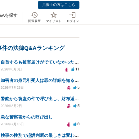
弁護士の方はこちら
&Aを探す
閲覧履歴
マイリスト
ログイン
事件の法律Q&Aランキング
自首するも被害届けがでていなかった場合
11
2026年8月3日
加害者の身元引受人は罪の詳細を知ることができるか？
5
2026年7月25日
警察から窃盗の件で呼び出し、財布返却で自首すべきか？
5
2026年8月2日
急な警察署からの呼び出し
8
2026年7月16日
検事の性別で起訴判断の厳しさは変わるのか知りたい