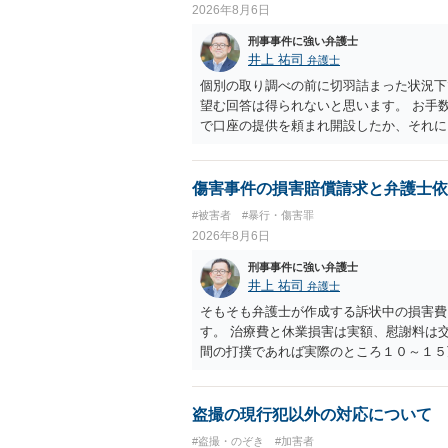
2026年8月6日
刑事事件に強い弁護士
井上 祐司
弁護士
個別の取り調べの前に切羽詰まった状況下
望む回答は得られないと思います。 お手
で口座の提供を頼まれ開設したか、それに
ついて、お近くで詳細な法律相談を受けら
でいえば、任意取り調べの場合、ＩＣレコ
ます。
傷害事件の損害賠償請求と弁護士依
#被害者
#暴行・傷害罪
2026年8月6日
刑事事件に強い弁護士
井上 祐司
弁護士
そもそも弁護士が作成する訴状中の損害費
す。 治療費と休業損害は実額、慰謝料は
間の打撲であれば実際のところ１０～１５
た場合はおそらく高い確率で費用倒れ（回
想します。 本人訴訟で進める場合には、
多く回収できないケースが多い（そのため
盗撮の現行犯以外の対応について
束と、処分待ちという状況を利用して、被
#盗撮・のぞき
#加害者