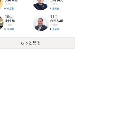
大橋 卓生
三村 勇人
弁護士
弁護士
東京都
東京都
10
11
位
位
小杉 和
白井 弘昭
弁護士
弁護士
京都府
愛知県
もっと見る