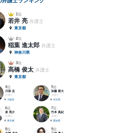
の弁護士ランキング
1
位
若井 亮
弁護士
東京都
2
位
稲葉 進太郎
弁護士
神奈川県
3
位
髙橋 俊太
弁護士
東京都
4
5
位
位
川添 圭
加藤 善大
弁護士
弁護士
大阪府
埼玉県
6
7
位
位
泉 亮介
竹本 真紀
弁護士
弁護士
東京都
愛知県
8
9
位
位