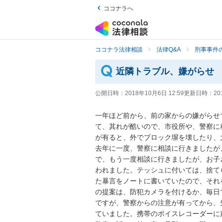
ココナラへ
ココナラ法律相談
法律Q&A
刑事事件の
近隣トラブル、嫌がらせ
公開日時：
2018年10月6日 12:59
更新日時：
20
一年ほど前から、前の家からの嫌がらせ
て、其れが酷いので、市役所や、警察に
が有ると、外でブロック塀を壊したり、大
去年に一度、警察に相談に行きましたが
で、もう一度相談に行きましたが、お子
われました。テッシュに付いては、捨て
た暴言をノートに書いていたので、それ
の提案は、防犯カメラを付けるか、毎日で
ですが、警察からの注意が有ってから、
ていました。携帯のボイスレコーダーに声