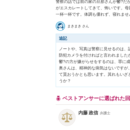
警察の話では前の家の旦那さんが鬱?だ
がエスカレートしてきて、怖いです。母
まきまき さん
追記
ノートや、写真は警察に見せるのは、証
防犯カメラを付ければと言われました
鬱?の方が嫌がらせをするのは、罪に成
奥さんは、精神的な病気はないですが
て貰おうかとも思います。其れもいざ
うか？
ベストアンサーに選ばれた
内藤 政信
弁護士