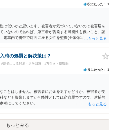
役にたった
1
性は低いかと思います。被害者が気づいていないので被害届を
ていないのであれば、第三者が告発する可能性も低いこと、証
「電車内で携帯で対面に座る女性を盗撮(全体像写真1枚と5秒程
ど強調したものではありません。」とありますが、少なくとも捜
逮捕勾留されるケースが私の弁護経験では多くなった印象です
惑防止条例違反になることもあります）。2度としないことを
入時の処罰と解決策は？
。
#逮捕による解雇・退学回避
#万引き・窃盗罪
役にたった
1
なことはしません。被害者にお金を返すかどうか、被害者が受
科なども影響しますが可能性としては窃盗罪ですので、逮捕勾
参考にしてください。
もっとみる