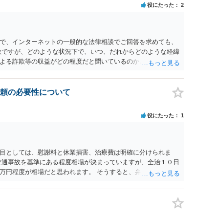
役にたった
2
で、インターネットの一般的な法律相談でご回答を求めても、
数ですが、どのような状況下で、いつ、だれからどのような経緯
よる詐欺等の収益がどの程度だと聞いているのかということに
れたうえで対処方法を探された方がよいと思われます。 一般論
ーダーを持参して取り調べ内容を録音することは必須だと考え
頼の必要性について
役にたった
1
目としては、慰謝料と休業損害、治療費は明確に分けられま
交通事故を基準にある程度相場が決まっていますが、全治１０日
万円程度が相場だと思われます。 そうすると、弁護士に依頼し
収しても全額弁護士費用となる）となる可能性が高いものと予
すでに刑事手続が終了している以上、相手方に資力がないことが
、刑事事件の手続き中に、不本意ではあっても加害者の身体拘
害弁償を受けておくことが有効である場合が多い）ことを考慮