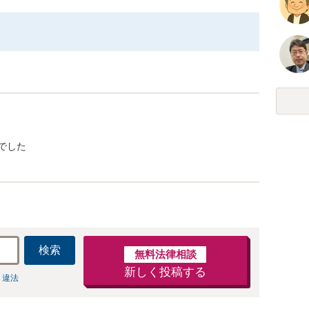
でした
検索
無料法律相談
新しく投稿する
 違法