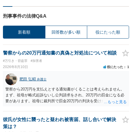
刑事事件の法律Q&A
新着順
回答数が多い順
役にたった順
警察からの20万円通知書の真偽と対処法について相談
#万引き・窃盗罪
#加害者
2026年8月10日
役にたった
1
肥田 弘昭
弁護士
警察から20万円を支払えとする通知書がくることは考えられません。
まず、祖母が略式起訴ないし公判請求をされ、20万円の罰金になる必
要があります。祖母に裁判所で罰金20万円の判決を受けたかを確認し
てください。そして、罰金の支払いが未了であっても、罰金の徴収は
「検察庁」です。まずは振込はせずに、かかれている警察署にホーム
ページなどを別途調べて連絡することをお勧めします。ご参考にして
彼氏が女性に襲ったと疑われ被害届、話し合いで解決
ください。
策は？