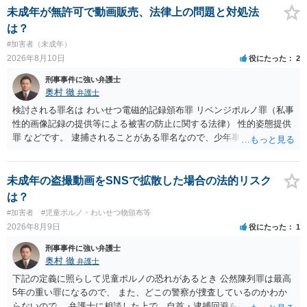
等が検討されます。 罪名によって、会社PCの押収の可能性も変わって
未成年が無許可で動画販売、法律上の問題と対処法
くるでしょう。 一般論としては、 所持罪だけであれば、 弁護士に相
は？
談した上で、実際に使った端末を持って、警察相談に出向いておけば
#加害者（未成年）
会社PCまでは押収されないと思います。 不同意わいせつ罪（176条3
2026年8月10日
役にたった
2
項）になると、 自首したとしても、自宅等の捜索差押等が行われる可
能性があります
刑事事件に強い弁護士
奥村 徹
弁護士
検討される罪名は わいせつ電磁的記録頒布罪 リベンジポルノ罪（私事
性的画像記録の提供等による被害の防止に関する法律） 性的姿態提供
罪 などです。 逮捕されることがある罪名なので、少年事件を扱う弁護
士に直接相談してください
未成年の盗撮動画をSNSで拡散した場合の法的リスク
は？
#加害者
#児童ポルノ・わいせつ物頒布等
2026年8月9日
役にたった
1
刑事事件に強い弁護士
奥村 徹
弁護士
下記の定義に照らして児童ポルノの恐れがあるとき 公然陳列罪は最高
5年の重い罪になるので、 また、どこの警察が捜査しているのかわか
らないので、 弁護士に相談した上で、自首・逮捕回避を検討して下さ