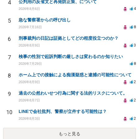
4
公判用の反省文と再発防止策、について
4
2026年8月6日
5
急な警察署からの呼び出し
8
2026年7月16日
6
刑事裁判の日記は証拠としてどの程度役立つのか？
3
2026年8月9日
7
検事の性別で起訴判断の厳しさは変わるのか知りたい
8
2026年7月29日
8
ホーム上での接触による痴漢疑惑と逮捕の可能性について
2
2026年8月9日
9
過去の公然わいせつ行為に関する法的リスクについて。
2
2026年8月7日
10
LINEで会社批判、警察が立件する可能性は？
2
2026年8月3日
もっと見る