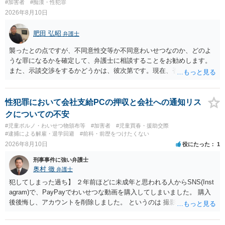
#加害者
#痴漢・性犯罪
2026年8月10日
肥田 弘昭
弁護士
襲ったとの点ですが、不同意性交等か不同意わいせつなのか、どのよ
うな罪になるかを確定して、弁護士に相談することをお勧めします。
また、示談交渉をするかどうかは、彼次第です。現在、否認している
ので、示談交渉の前提がありません。否認しているのであれば、それ
を前提に捜査機関に対する弁護活動を弁護人を選任してすべきかと思
います。ご参考にしてください。
性犯罪において会社支給PCの押収と会社への通知リス
クについての不安
#児童ポルノ・わいせつ物頒布等
#加害者
#児童買春・援助交際
#逮捕による解雇・退学回避
#前科・前歴をつけたくない
2026年8月10日
役にたった
1
刑事事件に強い弁護士
奥村 徹
弁護士
犯してしまった過ち】 ２年前ほどに未成年と思われる人からSNS(Inst
agram)で、PayPayでわいせつな動画を購入してしまいました。 購入
後後悔し、アカウントを削除しました。 というのは 撮影済みなら児童
ポルノ所持罪とか要求行為（青少年条例違反） 注文後撮影なら製造
罪・性的姿態撮影罪 16歳未満だと、不同意わいせつ罪（176条3項）