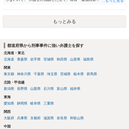
い 三 衣服の全部又は一部を着けない児童の姿態であって、殊更に児
童の性的な部位（性器等若しくはその周辺部、臀でん部又は胸部をい
う。）が露出され又は強調されているものであり、かつ、性欲を興奮
もっとみる
させ又は刺激するもの
都道府県から刑事事件に強い弁護士を探す
北海道・東北
北海道
青森県
岩手県
宮城県
秋田県
山形県
福島県
関東
東京都
神奈川県
千葉県
埼玉県
茨城県
栃木県
群馬県
北陸・甲信越
新潟県
長野県
山梨県
石川県
富山県
福井県
東海
愛知県
静岡県
岐阜県
三重県
関西
大阪府
兵庫県
京都府
滋賀県
奈良県
和歌山県
中国