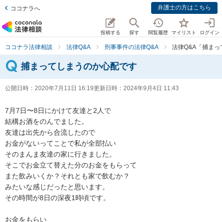
弁護士の方はこちら
ココナラへ
投稿する
探す
閲覧履歴
マイリスト
ログイン
ココナラ法律相談
法律Q&A
刑事事件の法律Q&A
法律Q&A「捕ま
捕まってしまうのか心配です
公開日時：
2020年7月11日 16:19
更新日時：
2024年9月4日 11:43
7月7日〜8日にかけて友達と2人で

結構お酒をのんでました。

友達は出先から合流したので

お金がないってことで私が全部払い

そのまんま友達の家に行きました。

そこでお金立て替えた分のお金をもらって

また飲みいくか？それとも家で飲むか？

みたいな感じだったと思います。

その時間が8日の深夜1時頃です。

お金をもらい
