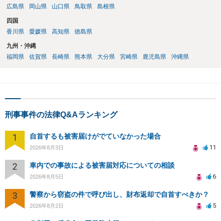
広島県
岡山県
山口県
鳥取県
島根県
四国
香川県
愛媛県
高知県
徳島県
九州・沖縄
福岡県
佐賀県
長崎県
熊本県
大分県
宮崎県
鹿児島県
沖縄県
刑事事件の法律Q&Aランキング
1
自首するも被害届けがでていなかった場合
11
2026年8月3日
2
車内での事故による被害届対応についての相談
6
2026年8月5日
3
警察から窃盗の件で呼び出し、財布返却で自首すべきか？
5
2026年8月2日