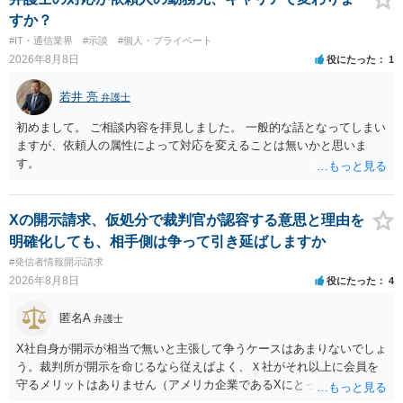
すか？
#IT・通信業界
#示談
#個人・プライベート
2026年8月8日
役にたった
1
若井 亮
弁護士
初めまして。 ご相談内容を拝見しました。 一般的な話となってしまい
ますが、依頼人の属性によって対応を変えることは無いかと思いま
す。
Xの開示請求、仮処分で裁判官が認容する意思と理由を
明確化しても、相手側は争って引き延ばしますか
#発信者情報開示請求
2026年8月8日
役にたった
4
匿名A
弁護士
X社自身が開示が相当で無いと主張して争うケースはあまりないでしょ
う。裁判所が開示を命じるなら従えばよく、Ｘ社がそれ以上に会員を
守るメリットはありません（アメリカ企業であるXにとって、日本の会
員情報などゴミかノイズみたいなものです）。 開示要件を満たすかど