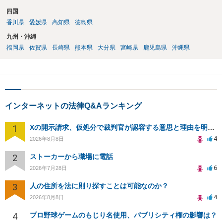
四国
香川県
愛媛県
高知県
徳島県
九州・沖縄
福岡県
佐賀県
長崎県
熊本県
大分県
宮崎県
鹿児島県
沖縄県
インターネットの法律Q&Aランキング
1
Xの開示請求、仮処分で裁判官が認容する意思と理由を明確化しても、相手側は争って引き延ばしますか
4
2026年8月8日
2
ストーカーから職場に電話
6
2026年7月28日
3
人の住所を法に則り探すことは可能なのか？
4
2026年8月8日
4
プロ野球ゲームのもじり名使用、パブリシティ権の影響は？