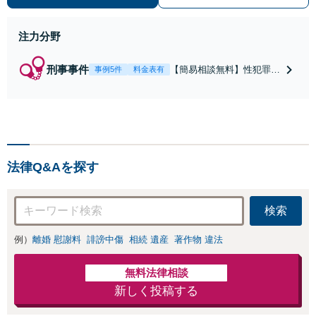
注力分野
刑事事件
【簡易相談無料】性犯罪
事例5件
料金表有
（不同意性交・不同意わい
せつ）・福祉犯（児童ポル
ノ・児童買春・児童福祉
法・青少年条例）・ネット
犯罪（名誉毀損・わいせつ
物・不正アクセス・リベン
法律Q&Aを探す
ジポルノ罪等）に非常に詳
しい弁護士です
検索
例）
離婚 慰謝料
誹謗中傷
相続 遺産
著作物 違法
無料法律相談
新しく投稿する