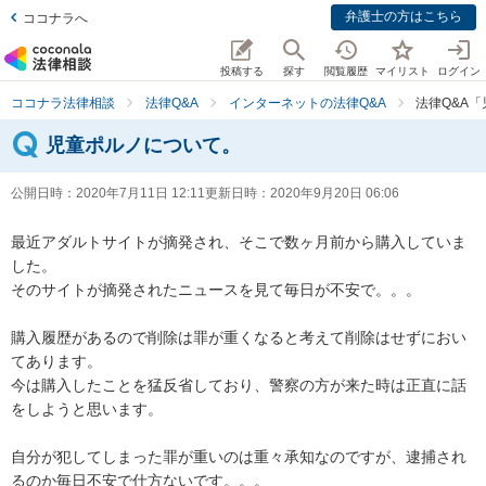
弁護士の方はこちら
ココナラへ
投稿する
探す
閲覧履歴
マイリスト
ログイン
ココナラ法律相談
法律Q&A
インターネットの法律Q&A
法律Q&A
児童ポルノについて。
公開日時：
2020年7月11日 12:11
更新日時：
2020年9月20日 06:06
最近アダルトサイトが摘発され、そこで数ヶ月前から購入していま
した。

そのサイトが摘発されたニュースを見て毎日が不安で。。。

購入履歴があるので削除は罪が重くなると考えて削除はせずにおい
てあります。

今は購入したことを猛反省しており、警察の方が来た時は正直に話
をしようと思います。

自分が犯してしまった罪が重いのは重々承知なのですが、逮捕され
るのか毎日不安で仕方ないです。。。