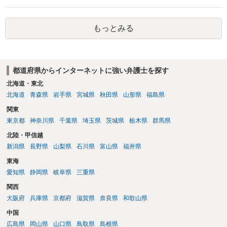
うかを争うよりも、「発信者情報の保有確認がまだできていない」な
どと言い訳して確認できるまで発令を引き伸ばす方で対応してくる方
もっとみる
が圧倒的に多いです（この作戦は必ずといっていいほど行ってきま
す）。
都道府県からインターネットに強い弁護士を探す
北海道・東北
北海道
青森県
岩手県
宮城県
秋田県
山形県
福島県
関東
東京都
神奈川県
千葉県
埼玉県
茨城県
栃木県
群馬県
北陸・甲信越
新潟県
長野県
山梨県
石川県
富山県
福井県
東海
愛知県
静岡県
岐阜県
三重県
関西
大阪府
兵庫県
京都府
滋賀県
奈良県
和歌山県
中国
広島県
岡山県
山口県
鳥取県
島根県