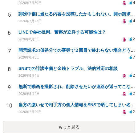
4
2026年7月30日
5
誹謗中傷に当たる内容を投稿したかもしれない。開示請求や民事刑事裁判に発展しうるのか教えて欲しい。
4
2026年7月27日
6
LINEで会社批判、警察が立件する可能性は？
2
2026年8月3日
7
開示請求の仮処分での審尋で２回目で終わらない場合どうしたらいいですか
7
2026年8月3日
8
SNSでの誹謗中傷と金銭トラブル、法的対応の相談
2
2026年8月4日
9
無断で動画を撮影され、削除させたいが連絡が返ってこない。
2
2026年8月4日
10
当方の腹いせで相手方の個人情報をSNSで晒してしまい名誉毀損させてしまったかもしれない
2
2026年7月29日
もっと見る