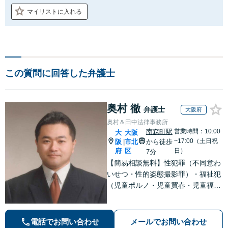
マイリストに入れる
この質問に回答した弁護士
奥村 徹
弁護士
大阪府
奥村＆田中法律事務所
南森町駅
営業時間：10:00
大
大阪
~17:00（土日祝
阪
市北
から徒歩
|
府
区
日）
7分
【簡易相談無料】性犯罪（不同意わ
いせつ・性的姿態撮影罪）・福祉犯
（児童ポルノ・児童買春・児童福祉
法・青少年条例）・ネット犯罪（名
誉毀損・わいせつ物・不正アクセス
等）に非常に詳しい弁護士です
電話でお問い合わせ
メールでお問い合わせ