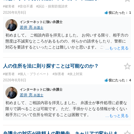
ていない何らかの背景事情があれば、回答は180度変わるかもしれませ
#被害者
#音信不通
#訴訟・損害賠償請求
ん。公開の場で詳細を投稿することは不適当と思われますので、弁護
2026年8月8日
役にたった
1
士へ直接相談した方がよいでしょう。
インターネットに強い弁護士
若井 亮
弁護士
初めまして。 ご相談内容を拝見しました。 お伺いする限り、相手方の
態度は不誠実なところがあるものの、何らかの請求をしたり、警察に
対応を要請するといったことは難しいかと思います。 ご参考になれば
幸いです。
人の住所を法に則り探すことは可能なのか？
#被害者
#個人・プライベート
#加害者
#炎上対策
2026年8月8日
役にたった
4
インターネットに強い弁護士
若井 亮
弁護士
初めまして、ご相談内容を拝見しました。 弁護士が事件処理に必要な
限りで調べることは可能です。 ただ、手掛かりとなる情報が全くない
相手方について住所を特定することは困難です。
弁護士の対応が依頼人の勤務先、キャリアで変わりま