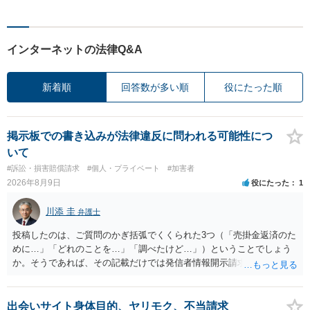
インターネットの法律Q&A
新着順
回答数が多い順
役にたった順
掲示板での書き込みが法律違反に問われる可能性につ
いて
#訴訟・損害賠償請求
#個人・プライベート
#加害者
2026年8月9日
役にたった
1
川添 圭
弁護士
投稿したのは、ご質問のかぎ括弧でくくられた3つ（「売掛金返済のた
めに…」「どれのことを…」「調べたけど…」）ということでしょう
か。そうであれば、その記載だけでは発信者情報開示請求が認められ
るような内容ではありません（申し立ててもほぼ門前払いに近い）。
ただ、「328が名誉毀損、偽計業務妨害、侮辱罪、ストーカー等に関す
る法律違反に該当するといわれ」とのことですので、ご質問に書かれ
出会いサイト身体目的、ヤリモク、不当請求