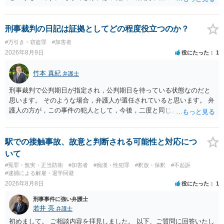
ます。 触ったかもしれないという方について，行為の判断がされる
（事件性）とともに，誰の行為かの判断がされる（犯人性）が必要な
のですが，現認時に警察が臨場できる場合以外は，基本的に犯人性を
刑事裁判の日記は証拠としてどの程度役立つのか？
特定することができません。もちろん，常習性が顕著で，既に前科を
#万引き・窃盗罪
#加害者
有していて警察に把握されていれば別ですが，そのような方は，この
2026年8月9日
役にたった
1
ような場所に質問を掲げてくることはありません。心配・不安になる
ことはよくわかるのですが，心配・不安を感じている方は，警察に把
竹本 真紀
弁護士
握されていることがありませんので，犯人性が特定されることはあり
ません。したがって，自分が犯人であるとされることはないのです。
刑事裁判で公判期日が指定され，公判期日を待っている状態なのだと
ですから，相談者の場合は，大丈夫です。安心してください。それで
思います。 そのような場合，弁護人が選任されていると思います。 弁
は，①～③に答えます。 ①について 腕の動き，女性への向かい方をみ
護人の方が，この事件の犯人として，今後，二度と同じような犯罪を
れば，酔っていて偶然の出来事か，意図的に偶然を装うように触った
することがないようにするために，どのようなことを日記に書くとよ
のかは，わかります。触る瞬間ではなくて，触るまでの状況の方が重
いかアドバイスしてくれると思います。そして，書いた内容は，被告
要です。酔っていてふらついていたのであれば，そのときだけふらつ
人質問などで活用されることになると思います。 裁判のためだけに記
駅での接触事故、故意と判断される可能性と対応につ
いているわけではありません。腕の振り方も，そのときだけ偶然大き
録するわけではないかもしれませんが，「裁判において証拠として利
いて
くなるわけではありません。ですから，本件では，意図的だと疑われ
用できる可能性があれば」と考えているのであれば，本件について証
#冤罪・無実・正当防衛
#加害者
#痴漢・性犯罪
#釈放・保釈
#不起訴
ることはないと思います。その雰囲気は，当たってしまった女性にも
拠も見て内容を把握している，弁護人の方と相談して書く内容を打ち
#逮捕による解雇・退学回避
伝わっていたのでしょう。ですから大丈夫です。なお，故意は，主観
合わせて進めるのが，裁判の観点では一番効果的だと思います。 適応
2026年8月8日
役にたった
1
面の話なので，防犯カメラの映像で決められることはありません。本
障害で窃盗罪ということであれば，責任能力に影響する話ではなく情
人の話（故意を否認する話）が実際の状況と矛盾しないかだけの話で
刑事事件に強い弁護士
状に関しての話になると思いますので，弁護人の方と相談してみまし
す。 ②について 犯人性が特定できませんから，逮捕や呼出の可能性は
若井 亮
弁護士
ょう。
ないと思います。 ③について ②がないので，③はそもそもないことが
初めまして。 ご相談内容を拝見しました。 以下、ご質問に回答いたし