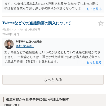
前提なので，期間も考えなくて大丈夫です。 というわけで，本件は大
ます。 ①女性に故意に触れたと判断されるか 当たってしまった際に、
丈夫ですから，今後，同じような不安に襲われることがないように気
私はお酒を飲んでおり少し手の振りが大きくなってしまっていたこと
をつけてくださいね。それが一番大事です。
も事実です。それが仮に、私が気がついていない防犯カメラに写って
いた場合、故意だと判定されやすいのでしょうか？ お伺いする限り、
故意があると判断されることは無いかと思います。 ②逮捕、呼び出し
Twitterなどでの盗撮動画の購入について
の可能性 この行為により、痴漢やその他の犯罪を犯したとして、逮
#児童ポルノ・わいせつ物頒布等
捕、呼び出しされる可能性はどれほどでしょうか？ 誤って当たってし
2026年8月7日
まっただけであり、さらにその場で女性等のアクションが無かったこ
とからすると、この後に呼び出される可能性は極めて低いと思いま
刑事事件に強い弁護士
す。 ③逮捕呼び出しまでの期間 大体どれほどの期間逮捕呼び出しの可
奥村 徹
弁護士
能性があると考えれば良いのでしょうか？ 逮捕や呼び出しの可能性は
女子高生などの盗撮動画 というのが漠然としていて正確な回答ができ
極めて低いと思います。 連絡が来ることはないでしょう。
ません。 一般論としては、裸とか性交場面であれば購入者は児童ポル
ノ単純所持罪（7条1項）を疑われます。
もっとみる
都道府県から刑事事件に強い弁護士を探す
北海道・東北