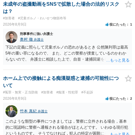
未成年の盗撮動画をSNSで拡散した場合の法的リスク
は？
#加害者
#児童ポルノ・わいせつ物頒布等
2026年8月9日
役にたった
1
刑事事件に強い弁護士
奥村 徹
弁護士
下記の定義に照らして児童ポルノの恐れがあるとき 公然陳列罪は最高
5年の重い罪になるので、 また、どこの警察が捜査しているのかわか
らないので、 弁護士に相談した上で、自首・逮捕回避を検討して下さ
い 三 衣服の全部又は一部を着けない児童の姿態であって、殊更に児
童の性的な部位（性器等若しくはその周辺部、臀でん部又は胸部をい
う。）が露出され又は強調されているものであり、かつ、性欲を興奮
ホーム上での接触による痴漢疑惑と逮捕の可能性につ
させ又は刺激するもの
いて
#冤罪・無実・正当防衛
#加害者
#痴漢・性犯罪
#不起訴
2026年8月9日
役にたった
2
竹本 真紀
弁護士
このような類型の事件につきましては，警察に立件される場合，基本
的に現認時に警察へ通報される場合がほとんどです。 いわゆる現行犯
というものです。 そうでなければ，犯人の特定が困難になってしまい