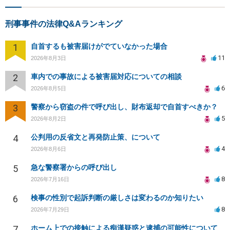
刑事事件の法律Q&Aランキング
1
自首するも被害届けがでていなかった場合
11
2026年8月3日
2
車内での事故による被害届対応についての相談
6
2026年8月5日
3
警察から窃盗の件で呼び出し、財布返却で自首すべきか？
5
2026年8月2日
4
公判用の反省文と再発防止策、について
4
2026年8月6日
5
急な警察署からの呼び出し
8
2026年7月16日
6
検事の性別で起訴判断の厳しさは変わるのか知りたい
8
2026年7月29日
7
ホーム上での接触による痴漢疑惑と逮捕の可能性について