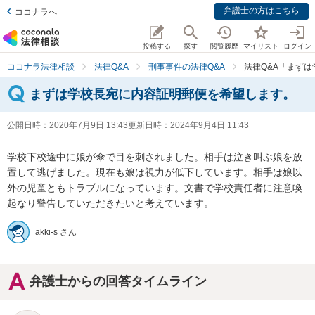
弁護士の方はこちら
ココナラへ
投稿する
探す
閲覧履歴
マイリスト
ログイン
ココナラ法律相談
法律Q&A
刑事事件の法律Q&A
法律Q&A「まず
まずは学校長宛に内容証明郵便を希望します。
公開日時：
2020年7月9日 13:43
更新日時：
2024年9月4日 11:43
学校下校途中に娘が傘で目を刺されました。相手は泣き叫ぶ娘を放
置して逃げました。現在も娘は視力が低下しています。相手は娘以
外の児童ともトラブルになっています。文書で学校責任者に注意喚
起なり警告していただきたいと考えています。
akki-s さん
弁護士からの回答タイムライン