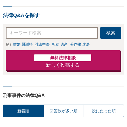
法律Q&Aを探す
検索
例）
離婚 慰謝料
誹謗中傷
相続 遺産
著作物 違法
無料法律相談
新しく投稿する
刑事事件の法律Q&A
新着順
回答数が多い順
役にたった順